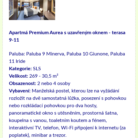
Apartmá Premium Aurea s uzavřeným oknem - terasa
9-11
Paluba:
Paluba 9 Minerva, Paluba 10 Giunone, Paluba
11 Iride
Kategorie:
SLS
Velikost:
269 - 30,5 m²
Obsazenost:
2 nebo 4 osoby
Vybavení:
Manželská postel, kterou lze na vyžádání
rozložit na dvě samostatná lůžka, posezení s pohovkou
nebo rozkládací pohovkou pro dva hosty,
panoramatické okno s utěsněním, prostorná šatna,
koupelna s vanou, toaletním koutem a fénem, ​​
interaktivní TV, telefon, Wi-Fi připojení k internetu (za
poplatek), minibar a trezor.