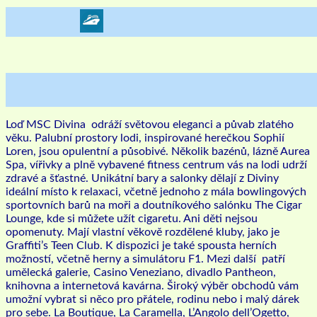
Loď MSC Divina odráží světovou eleganci a půvab zlatého
věku. Palubní prostory lodi, inspirované herečkou Sophií
Loren, jsou opulentní a působivé. Několik bazénů, lázně Aurea
Spa, vířivky a plně vybavené fitness centrum vás na lodi udrží
zdravé a šťastné. Unikátní bary a salonky dělají z Diviny
ideální místo k relaxaci, včetně jednoho z mála bowlingových
sportovních barů na moři a doutníkového salónku The Cigar
Lounge, kde si můžete užít cigaretu. Ani děti nejsou
opomenuty. Mají vlastní věkově rozdělené kluby, jako je
Graffiti’s Teen Club. K dispozici je také spousta herních
možností, včetně herny a simulátoru F1. Mezi další patří
umělecká galerie, Casino Veneziano, divadlo Pantheon,
knihovna a internetová kavárna. Široký výběr obchodů vám
umožní vybrat si něco pro přátele, rodinu nebo i malý dárek
pro sebe. La Boutique, La Caramella, L’Angolo dell’Ogetto,