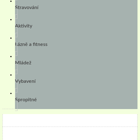
Stravování
Aktivity
Lázně a fitness
Mládež
Vybavení
Spropitné