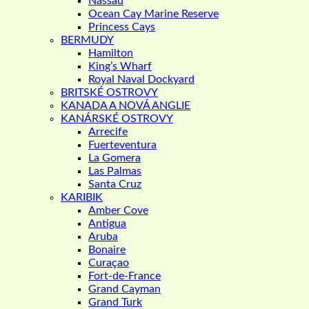
Nassau
Ocean Cay Marine Reserve
Princess Cays
BERMUDY
Hamilton
King’s Wharf
Royal Naval Dockyard
BRITSKÉ OSTROVY
KANADA A NOVÁ ANGLIE
KANÁRSKÉ OSTROVY
Arrecife
Fuerteventura
La Gomera
Las Palmas
Santa Cruz
KARIBIK
Amber Cove
Antigua
Aruba
Bonaire
Curaçao
Fort-de-France
Grand Cayman
Grand Turk