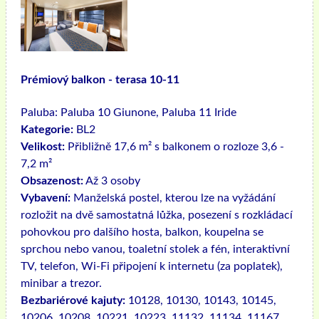
Prémiový balkon - terasa 10-11
Paluba:
Paluba 10 Giunone, Paluba 11 Iride
Kategorie:
BL2
Velikost:
Přibližně 17,6 m² s balkonem o rozloze 3,6 -
7,2 m²
Obsazenost:
Až 3 osoby
Vybavení:
Manželská postel, kterou lze na vyžádání
rozložit na dvě samostatná lůžka, posezení s rozkládací
pohovkou pro dalšího hosta, balkon, koupelna se
sprchou nebo vanou, toaletní stolek a fén, interaktivní
TV, telefon, Wi-Fi připojení k internetu (za poplatek),
minibar a trezor.
Bezbariérové ​​kajuty:
10128, 10130, 10143, 10145,
10206, 10208, 10221, 10223, 11132, 11134, 11167,