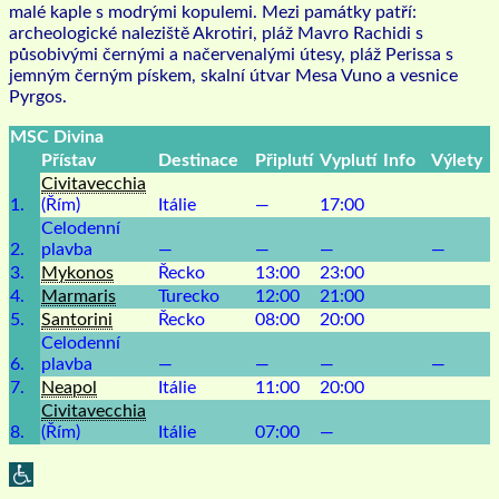
malé kaple s modrými kopulemi. Mezi památky patří:
archeologické naleziště Akrotiri, pláž Mavro Rachidi s
působivými černými a načervenalými útesy, pláž Perissa s
jemným černým pískem, skalní útvar Mesa Vuno a vesnice
Pyrgos.
MSC Divina
Přístav
Destinace
Připlutí
Vyplutí
Info
Výlety
Civitavecchia
1.
(Řím)
Itálie
—
17:00
Celodenní
2.
plavba
—
—
—
—
3.
Mykonos
Řecko
13:00
23:00
4.
Marmaris
Turecko
12:00
21:00
5.
Santorini
Řecko
08:00
20:00
Celodenní
6.
plavba
—
—
—
—
7.
Neapol
Itálie
11:00
20:00
Civitavecchia
8.
(Řím)
Itálie
07:00
—