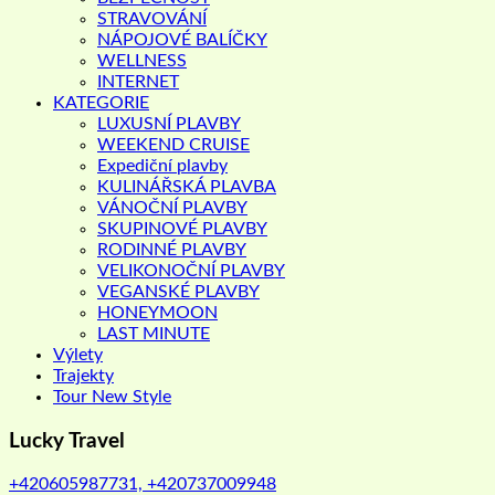
STRAVOVÁNÍ
NÁPOJOVÉ BALÍČKY
WELLNESS
INTERNET
KATEGORIE
LUXUSNÍ PLAVBY
WEEKEND CRUISE
Expediční plavby
KULINÁŘSKÁ PLAVBA
VÁNOČNÍ PLAVBY
SKUPINOVÉ PLAVBY
RODINNÉ PLAVBY
VELIKONOČNÍ PLAVBY
VEGANSKÉ PLAVBY
HONEYMOON
LAST MINUTE
Výlety
Trajekty
Tour New Style
Lucky Travel
+420605987731, +420737009948