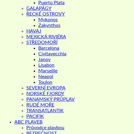
Puerto Plata
GALAPÁGY
ŘECKÉ OSTROVY
Mykonos
Zakynthos
HAVAJ
MEXICKÁ RIVIÉRA
STŘEDOMOŘÍ
Barcelona
Civitavecchia
Janov
Lisabon
Marseille
Neapol
Toulon
SEVERNÍ EVROPA
NORSKÉ FJORDY
PANAMSKÝ PRŮPLAV
RUDÉ MOŘE
TRANSATLANTIK
PACIFIK
ABC PLAVEB
Průvodce plavbou
BEZPEČNOST