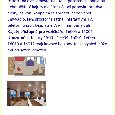
rozložit na dvě samostatná lůžka, posezení s pohovkou
nebo některé kajuty mají rozkládací pohovku pro dva
hosty, balkon, koupelna se sprchou nebo vanou,
umyvadlo, fén, prostorná šatna, interaktivní TV,
telefon, trezor, bezplatné Wi-Fi, minibar a další.
Kajuty přístupné pro vozíčkáře:
16005 a 16006.
Upozornění:
Kajuty 15001-15004, 16001-16006,
16010 a 16012 mají kovové balkony, takže výhled může
být při sezení omezen.