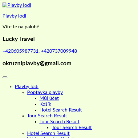
Skip
to
Plavby lodi
content
Vítejte na palubě
Lucky Travel
+420605987731, +420737009948
okruzniplavby@gmail.com
Plavby lodi
Poptávka plavby
Můj účet
Košík
Hotel Search Result
Tour Search Result
Tour Search Result
Tour Search Result
Hotel Search Result