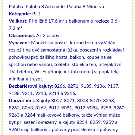
Paluba:
Paluba 8 Artemide, Paluba 9 Minerva
Kategorie:
BL1
Velikost:
Přibližně 17,6 m² s balkonem o rozloze 3,6 -
7,2 m²
Obsazenost:
Až 3 osoby
Vybavení:
Manželská postel, kterou lze na vyžádání
rozložit na dvě samostatná lůžka, posezení s rozkládací
pohovkou pro dalšího hosta, balkon, koupelna se
sprchou nebo vanou, toaletní stolek a fén, interaktivní
TV, telefon, Wi-Fi připojení k internetu (za poplatek),
minibar a trezor.
Bezbariérové ​​kajuty:
8266, 8271, 9135, 9136, 9137,
9138, 9211, 9213, 9214 a 9216.
Upozornění:
Kajuty 8007-8071, 8008-8070, 8258,
8262, 8263, 8267, 9011-9081, 9012-9084, 9259, 9260,
9263 a 9264 mají kovové balkony, takže výhled může
být při sezení omezený, a kajuty 8254, 8259, 9259 a
9260 mají balkony z poloviny prosklené a z poloviny