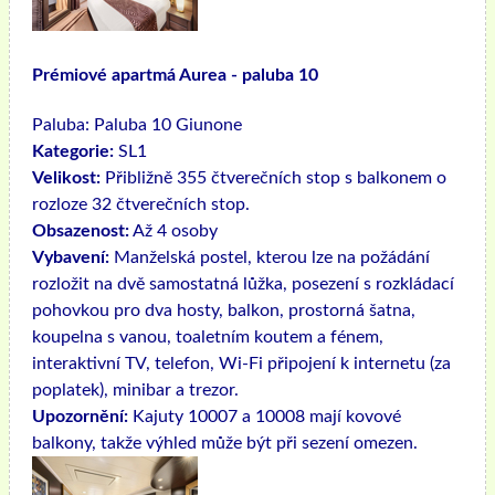
Prémiové apartmá Aurea - paluba 10
Paluba:
Paluba 10 Giunone
Kategorie:
SL1
Velikost:
Přibližně 355 čtverečních stop s balkonem o
rozloze 32 čtverečních stop.
Obsazenost:
Až 4 osoby
Vybavení:
Manželská postel, kterou lze na požádání
rozložit na dvě samostatná lůžka, posezení s rozkládací
pohovkou pro dva hosty, balkon, prostorná šatna,
koupelna s vanou, toaletním koutem a fénem, ​​
interaktivní TV, telefon, Wi-Fi připojení k internetu (za
poplatek), minibar a trezor.
Upozornění:
Kajuty 10007 a 10008 mají kovové
balkony, takže výhled může být při sezení omezen.