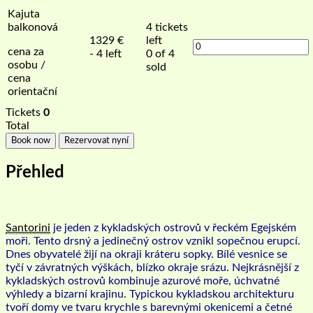
Kajuta
balkonová
4
tickets
1329
€
left
cena za
- 4 left
0 of 4
osobu /
sold
cena
orientační
Tickets
0
Total
Book now
Rezervovat nyní
Přehled
Santorini
je jeden z kykladských ostrovů v řeckém Egejském
moři. Tento drsný a jedinečný ostrov vznikl sopečnou erupcí.
Dnes obyvatelé žijí na okraji kráteru sopky. Bílé vesnice se
tyčí v závratných výškách, blízko okraje srázu. Nejkrásnější z
kykladských ostrovů kombinuje azurové moře, úchvatné
výhledy a bizarní krajinu. Typickou kykladskou architekturu
tvoří domy ve tvaru krychle s barevnými okenicemi a četné