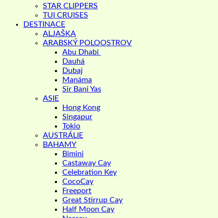
STAR CLIPPERS
TUI CRUISES
DESTINACE
ALJAŠKA
ARABSKÝ POLOOSTROV
Abu Dhabi
Dauhá
Dubaj
Manáma
Sir Bani Yas
ASIE
Hong Kong
Singapur
Tokio
AUSTRÁLIE
BAHAMY
Bimini
Castaway Cay
Celebration Key
CocoCay
Freeport
Great Stirrup Cay
Half Moon Cay