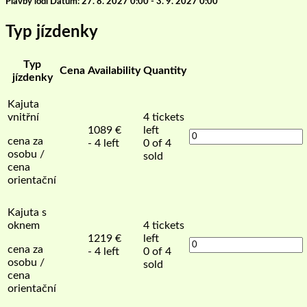
Plavby lodi Datum: 27. 8. 2027 0:00 - 3. 9. 2027 0:00
Typ jízdenky
Typ
Cena
Availability
Quantity
jízdenky
Kajuta
vnitřní
4
tickets
1089
€
left
cena za
- 4 left
0 of 4
osobu /
sold
cena
orientační
Kajuta s
oknem
4
tickets
1219
€
left
cena za
- 4 left
0 of 4
osobu /
sold
cena
orientační