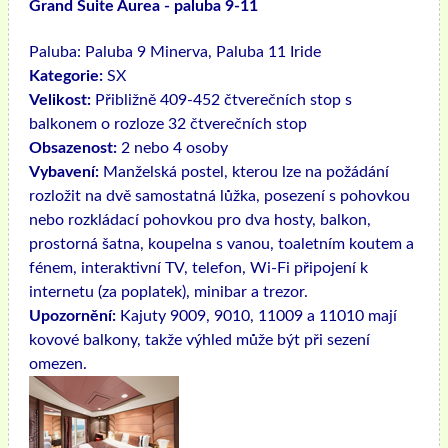
Grand Suite Aurea - paluba 9-11
Paluba:
Paluba 9 Minerva, Paluba 11 Iride
Kategorie:
SX
Velikost:
Přibližně 409-452 čtverečních stop s
balkonem o rozloze 32 čtverečních stop
Obsazenost:
2 nebo 4 osoby
Vybavení:
Manželská postel, kterou lze na požádání
rozložit na dvě samostatná lůžka, posezení s pohovkou
nebo rozkládací pohovkou pro dva hosty, balkon,
prostorná šatna, koupelna s vanou, toaletním koutem a
fénem, ​​interaktivní TV, telefon, Wi-Fi připojení k
internetu (za poplatek), minibar a trezor.
Upozornění:
Kajuty 9009, 9010, 11009 a 11010 mají
kovové balkony, takže výhled může být při sezení
omezen.