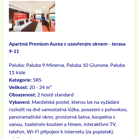
Apartmá Premium Aurea s uzavřeným oknem - terasa
9-11
Paluba:
Paluba 9 Minerva, Paluba 10 Giunone, Paluba
11 Iride
Kategorie:
SRS
Velikost:
20 - 24 m²
Obsazenost:
2 hosté standard
Vybavení:
Manželská postel, kterou lze na vyžádání
rozložit na dvě samostatná lůžka, posezení s pohovkou,
panoramatické okno, prostorná šatna, koupelna s
vanou, toaletním koutem a fénem, ​​interaktivní TV,
telefon, Wi-Fi připojení k internetu (za poplatek),