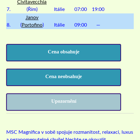
Civitavecchia
7.
(Řím)
Itálie
07:00
19:00
Janov
8.
(
Portofino
)
Itálie
09:00
—
Cena obsahuje
Cena neobsahuje
Upozornění
MSC Magnifica v sobě spojuje rozmanitost, relaxaci, luxus
a nezapomenutelné chvíle! Nechte se okouzlit