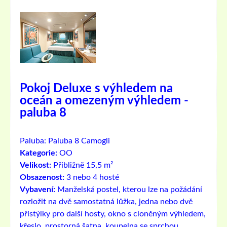
Pokoj Deluxe s výhledem na
oceán a omezeným výhledem -
paluba 8
Paluba:
Paluba 8 Camogli
Kategorie:
OO
Velikost:
Přibližně 15,5 m²
Obsazenost:
3 nebo 4 hosté
Vybavení:
Manželská postel, kterou lze na požádání
rozložit na dvě samostatná lůžka, jedna nebo dvě
přistýlky pro další hosty, okno s cloněným výhledem,
křeslo, prostorná šatna, koupelna se sprchou,