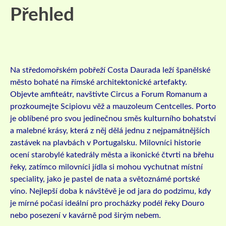
Přehled
Na středomořském pobřeží Costa Daurada leží španělské
město bohaté na římské architektonické artefakty.
Objevte amfiteátr, navštivte Circus a Forum Romanum a
prozkoumejte Scipiovu věž a mauzoleum Centcelles.
Porto
je oblíbené pro svou jedinečnou směs kulturního bohatství
a malebné krásy, která z něj dělá jednu z nejpamátnějších
zastávek na plavbách v Portugalsku. Milovníci historie
ocení starobylé katedrály města a ikonické čtvrti na břehu
řeky, zatímco milovníci jídla si mohou vychutnat místní
speciality, jako je pastel de nata a světoznámé portské
víno. Nejlepší doba k návštěvě je od jara do podzimu, kdy
je mírné počasí ideální pro procházky podél řeky Douro
nebo posezení v kavárně pod širým nebem.