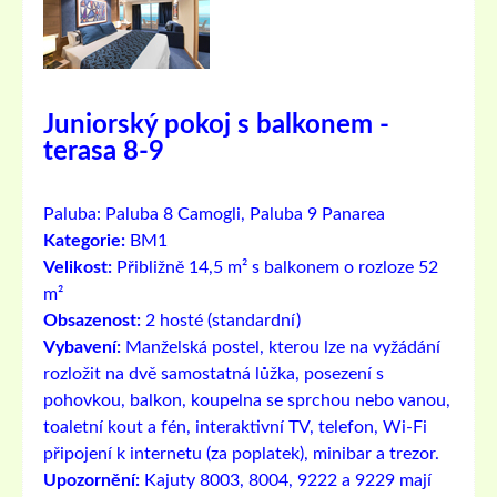
Juniorský pokoj s balkonem -
terasa 8-9
Paluba:
Paluba 8 Camogli, Paluba 9 Panarea
Kategorie:
BM1
Velikost:
Přibližně 14,5 m² s balkonem o rozloze 52
m²
Obsazenost:
2 hosté (standardní)
Vybavení:
Manželská postel, kterou lze na vyžádání
rozložit na dvě samostatná lůžka, posezení s
pohovkou, balkon, koupelna se sprchou nebo vanou,
toaletní kout a fén, interaktivní TV, telefon, Wi-Fi
připojení k internetu (za poplatek), minibar a trezor.
Upozornění:
Kajuty 8003, 8004, 9222 a 9229 mají