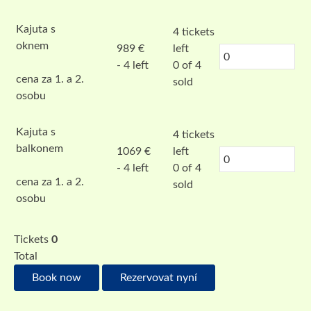
Kajuta s
4
tickets
oknem
989
€
left
- 4 left
0 of 4
cena za 1. a 2.
sold
osobu
Kajuta s
4
tickets
balkonem
1069
€
left
- 4 left
0 of 4
cena za 1. a 2.
sold
osobu
Tickets
0
Total
Book now
Rezervovat nyní