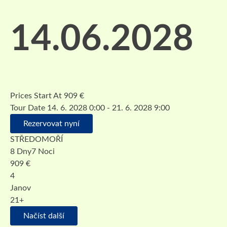
14.06.2028
Prices Start At
909
€
Tour Date
14. 6. 2028 0:00 - 21. 6. 2028 9:00
Rezervovat nyní
STŘEDOMOŘÍ
8 Dny7 Noci
909
€
4
Janov
21+
Načíst další