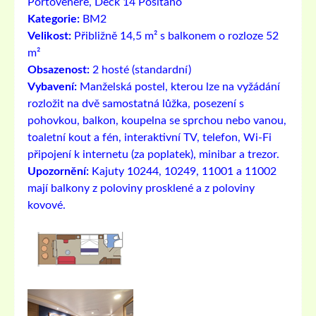
Portovenere, Deck 14 Positano
Kategorie:
BM2
Velikost:
Přibližně 14,5 m² s balkonem o rozloze 52
m²
Obsazenost:
2 hosté (standardní)
Vybavení:
Manželská postel, kterou lze na vyžádání
rozložit na dvě samostatná lůžka, posezení s
pohovkou, balkon, koupelna se sprchou nebo vanou,
toaletní kout a fén, interaktivní TV, telefon, Wi-Fi
připojení k internetu (za poplatek), minibar a trezor.
Upozornění:
Kajuty 10244, 10249, 11001 a 11002
mají balkony z poloviny prosklené a z poloviny
kovové.