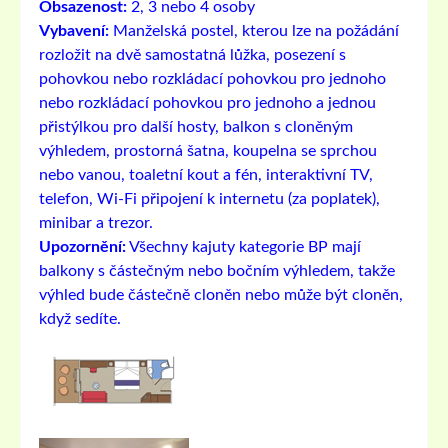
Obsazenost:
2, 3 nebo 4 osoby
Vybavení:
Manželská postel, kterou lze na požádání
rozložit na dvě samostatná lůžka, posezení s
pohovkou nebo rozkládací pohovkou pro jednoho
nebo rozkládací pohovkou pro jednoho a jednou
přistýlkou ​​pro další hosty, balkon s cloněným
výhledem, prostorná šatna, koupelna se sprchou
nebo vanou, toaletní kout a fén, interaktivní TV,
telefon, Wi-Fi připojení k internetu (za poplatek),
minibar a trezor.
Upozornění:
Všechny kajuty kategorie BP mají
balkony s částečným nebo bočním výhledem, takže
výhled bude částečně cloněn nebo může být cloněn,
když sedíte.