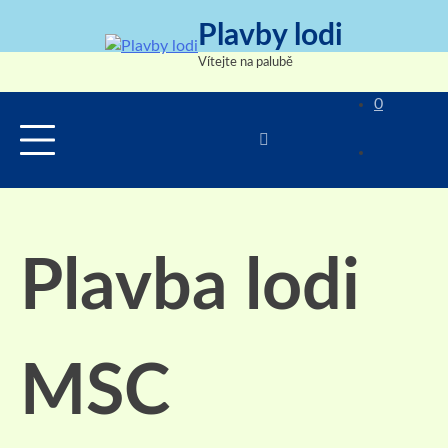
Skip
Plavby lodi
to
content
Vítejte na palubě
0
Plavba lodi
MSC