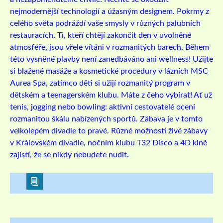
nejmodernější technologií a úžasným designem. Pokrmy z
celého světa podráždí vaše smysly v různých palubních
restauracích. Ti, kteří chtějí zakončit den v uvolněné
atmosféře, jsou vřele vítáni v rozmanitých barech. Během
této vysněné plavby není zanedbáváno ani wellness! Užijte
si blažené masáže a kosmetické procedury v lázních MSC
Aurea Spa, zatímco děti si užijí rozmanitý program v
dětském a teenagerském klubu. Máte z čeho vybírat! Ať už
tenis, jogging nebo bowling: aktivní cestovatelé ocení
rozmanitou škálu nabízených sportů. Zábava je v tomto
velkolepém divadle to pravé. Různé možnosti živé zábavy
v Královském divadle, nočním klubu T32 Disco a 4D kině
zajistí, že se nikdy nebudete nudit.