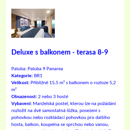
Deluxe s balkonem - terasa 8-9
Paluba:
Paluba 9 Panarea
Kategorie:
BR1
Velikost:
Přibližně 15,5 m² s balkonem o rozloze 5,2
m²
Obsazenost:
2 nebo 3 hosté
Vybavení:
Manželská postel, kterou lze na požádání
rozložit na dvě samostatná lůžka, posezení s
pohovkou nebo rozkládací pohovkou pro dalšího
hosta, balkon, koupelna se sprchou nebo vanou,