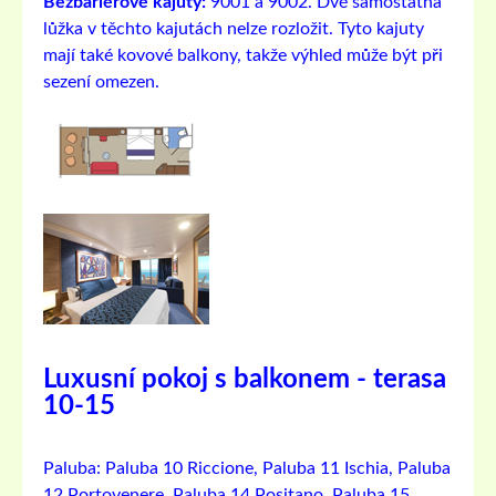
Bezbariérové ​​kajuty:
9001 a 9002. Dvě samostatná
lůžka v těchto kajutách nelze rozložit. Tyto kajuty
mají také kovové balkony, takže výhled může být při
sezení omezen.
Luxusní pokoj s balkonem - terasa
10-15
Paluba:
Paluba 10 Riccione, Paluba 11 Ischia, Paluba
12 Portovenere, Paluba 14 Positano, Paluba 15