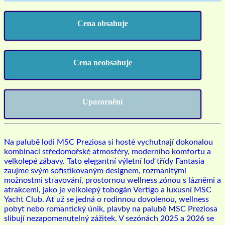
Cena obsahuje
Cena neobsahuje
Upozornění
Na palubě lodi MSC Preziosa si hosté vychutnají dokonalou
kombinaci středomořské atmosféry, moderního komfortu a
velkolepé zábavy. Tato elegantní výletní loď třídy Fantasia
zaujme svým sofistikovaným designem, rozmanitými
možnostmi stravování, prostornou wellness zónou s lázněmi a
atrakcemi, jako je velkolepý tobogán Vertigo a luxusní MSC
Yacht Club. Ať už se jedná o rodinnou dovolenou, wellness
pobyt nebo romantický únik, plavby na palubě MSC Preziosa
slibují nezapomenutelný zážitek. V sezónách 2025 a 2026 se