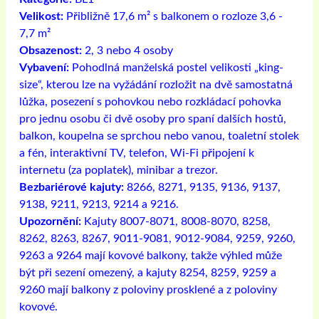
Velikost:
Přibližně 17,6 m² s balkonem o rozloze 3,6 -
7,7 m²
Obsazenost:
2, 3 nebo 4 osoby
Vybavení:
Pohodlná manželská postel velikosti „king-
size“, kterou lze na vyžádání rozložit na dvě samostatná
lůžka, posezení s pohovkou nebo rozkládací pohovka
pro jednu osobu či dvě osoby pro spaní dalších hostů,
balkon, koupelna se sprchou nebo vanou, toaletní stolek
a fén, interaktivní TV, telefon, Wi-Fi připojení k
internetu (za poplatek), minibar a trezor.
Bezbariérové ​​kajuty:
8266, 8271, 9135, 9136, 9137,
9138, 9211, 9213, 9214 a 9216.
Upozornění:
Kajuty 8007-8071, 8008-8070, 8258,
8262, 8263, 8267, 9011-9081, 9012-9084, 9259, 9260,
9263 a 9264 mají kovové balkony, takže výhled může
být při sezení omezený, a kajuty 8254, 8259, 9259 a
9260 mají balkony z poloviny prosklené a z poloviny
kovové.