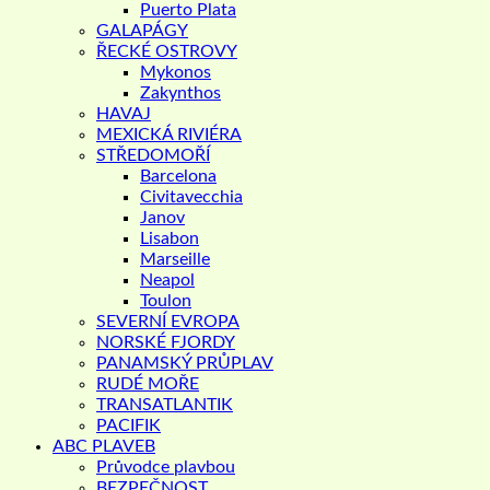
Puerto Plata
GALAPÁGY
ŘECKÉ OSTROVY
Mykonos
Zakynthos
HAVAJ
MEXICKÁ RIVIÉRA
STŘEDOMOŘÍ
Barcelona
Civitavecchia
Janov
Lisabon
Marseille
Neapol
Toulon
SEVERNÍ EVROPA
NORSKÉ FJORDY
PANAMSKÝ PRŮPLAV
RUDÉ MOŘE
TRANSATLANTIK
PACIFIK
ABC PLAVEB
Průvodce plavbou
BEZPEČNOST