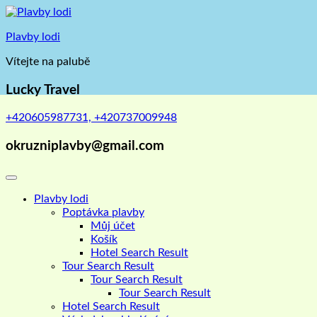
Skip
to
Plavby lodi
content
Vítejte na palubě
Lucky Travel
+420605987731, +420737009948
okruzniplavby@gmail.com
Plavby lodi
Poptávka plavby
Můj účet
Košík
Hotel Search Result
Tour Search Result
Tour Search Result
Tour Search Result
Hotel Search Result