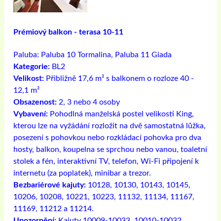
Prémiový balkon - terasa 10-11
Paluba:
Paluba 10 Tormalina, Paluba 11 Giada
Kategorie:
BL2
Velikost:
Přibližně 17,6 m² s balkonem o rozloze 40 -
12,1 m²
Obsazenost:
2, 3 nebo 4 osoby
Vybavení:
Pohodlná manželská postel velikosti King,
kterou lze na vyžádání rozložit na dvě samostatná lůžka,
posezení s pohovkou nebo rozkládací pohovka pro dva
hosty, balkon, koupelna se sprchou nebo vanou, toaletní
stolek a fén, interaktivní TV, telefon, Wi-Fi připojení k
internetu (za poplatek), minibar a trezor.
Bezbariérové ​​kajuty:
10128, 10130, 10143, 10145,
10206, 10208, 10221, 10223, 11132, 11134, 11167,
11169, 11212 a 11214.
Upozornění:
Kajuty 10009-10033, 10010-10032,