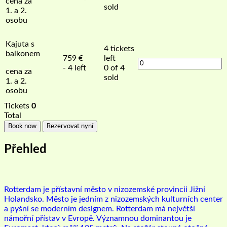
cena za
sold
1. a 2.
osobu
Kajuta s
4
tickets
balkonem
759
€
left
- 4 left
0 of 4
cena za
sold
1. a 2.
osobu
Tickets
0
Total
Book now
Rezervovat nyní
Přehled
Rotterdam je přístavní město v nizozemské provincii Jižní
Holandsko. Město je jedním z nizozemských kulturních center
a pyšní se moderním designem. Rotterdam má největší
námořní přístav v Evropě. Významnou dominantou je