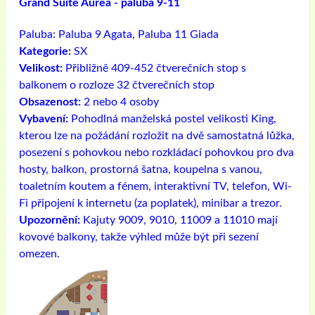
Grand Suite Aurea - paluba 9-11
Paluba:
Paluba 9 Agata, Paluba 11 Giada
Kategorie:
SX
Velikost:
Přibližně 409-452 čtverečních stop s
balkonem o rozloze 32 čtverečních stop
Obsazenost:
2 nebo 4 osoby
Vybavení:
Pohodlná manželská postel velikosti King,
kterou lze na požádání rozložit na dvě samostatná lůžka,
posezení s pohovkou nebo rozkládací pohovkou pro dva
hosty, balkon, prostorná šatna, koupelna s vanou,
toaletním koutem a fénem, ​​interaktivní TV, telefon, Wi-
Fi připojení k internetu (za poplatek), minibar a trezor.
Upozornění:
Kajuty 9009, 9010, 11009 a 11010 mají
kovové balkony, takže výhled může být při sezení
omezen.