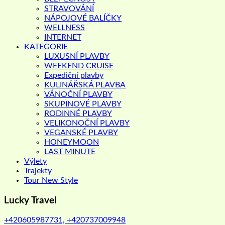
STRAVOVÁNÍ
NÁPOJOVÉ BALÍČKY
WELLNESS
INTERNET
KATEGORIE
LUXUSNÍ PLAVBY
WEEKEND CRUISE
Expediční plavby
KULINÁŘSKÁ PLAVBA
VÁNOČNÍ PLAVBY
SKUPINOVÉ PLAVBY
RODINNÉ PLAVBY
VELIKONOČNÍ PLAVBY
VEGANSKÉ PLAVBY
HONEYMOON
LAST MINUTE
Výlety
Trajekty
Tour New Style
Lucky Travel
+420605987731, +420737009948