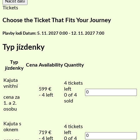
Načíst další
Tickets
Choose the Ticket That Fits Your Journey
Plavby lodi Datum: 5. 11. 2027 0:00 - 12. 11. 2027 7:00
Typ jízdenky
Typ
Cena
Availability
Quantity
jízdenky
Kajuta
4
tickets
vnitřní
599
€
left
- 4 left
0 of 4
cena za
sold
1. a 2.
osobu
Kajuta s
4
tickets
oknem
719
€
left
- 4 left
0 of 4