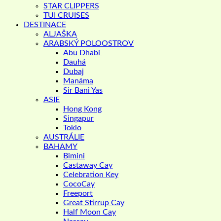
STAR CLIPPERS
TUI CRUISES
DESTINACE
ALJAŠKA
ARABSKÝ POLOOSTROV
Abu Dhabi
Dauhá
Dubaj
Manáma
Sir Bani Yas
ASIE
Hong Kong
Singapur
Tokio
AUSTRÁLIE
BAHAMY
Bimini
Castaway Cay
Celebration Key
CocoCay
Freeport
Great Stirrup Cay
Half Moon Cay