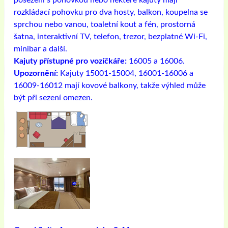
posezení s pohovkou nebo některé kajuty mají
rozkládací pohovku pro dva hosty, balkon, koupelna se
sprchou nebo vanou, toaletní kout a fén, prostorná
šatna, interaktivní TV, telefon, trezor, bezplatné Wi-Fi,
minibar a další.
Kajuty přístupné pro vozíčkáře:
16005 a 16006.
Upozornění:
Kajuty 15001-15004, 16001-16006 a
16009-16012 mají kovové balkony, takže výhled může
být při sezení omezen.