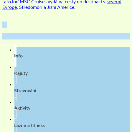
tato loď MSC Cruises vydá na cesty do destinací v
severní
Evropě
, Středomoří a Jižní Americe.
Info
Kajuty
Stravování
Aktivity
Lázně a fitness