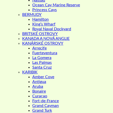
Nassau
Ocean Cay Marine Reserve
Princess Cays
BERMUDY
Hamilton
King’s Wharf
Royal Naval Dockyard
BRITSKÉ OSTROVY
KANADA A NOVÁ ANGLIE
KANÁRSKÉ OSTROVY
Arrecife
Fuerteventura
La Gomera
Las Palmas
Santa Cruz
KARIBIK
Amber Cove
Antigua
Aruba
Bonaire
Curaçao
Fort-de-France
Grand Cayman
Grand Turk