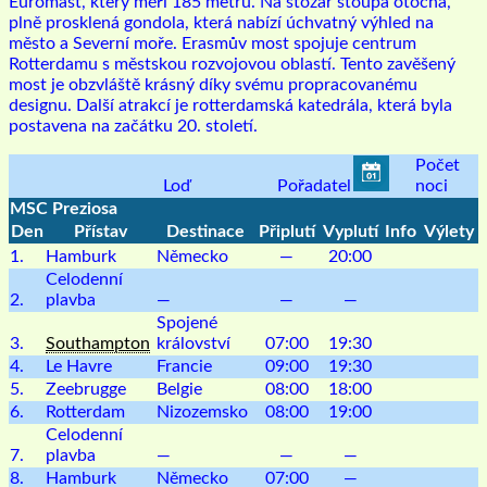
Euromast, který měří 185 metrů. Na stožár stoupá otočná,
plně prosklená gondola, která nabízí úchvatný výhled na
město a Severní moře. Erasmův most spojuje centrum
Rotterdamu s městskou rozvojovou oblastí. Tento zavěšený
most je obzvláště krásný díky svému propracovanému
designu. Další atrakcí je rotterdamská katedrála, která byla
postavena na začátku 20. století.
Počet
Loď
Pořadatel
noci
MSC Preziosa
Den
Přístav
Destinace
Připlutí
Vyplutí
Info
Výlety
1.
Hamburk
Německo
—
20:00
Celodenní
2.
plavba
—
—
—
Spojené
3.
Southampton
království
07:00
19:30
4.
Le Havre
Francie
09:00
19:30
5.
Zeebrugge
Belgie
08:00
18:00
6.
Rotterdam
Nizozemsko
08:00
19:00
Celodenní
7.
plavba
—
—
—
8.
Hamburk
Německo
07:00
—