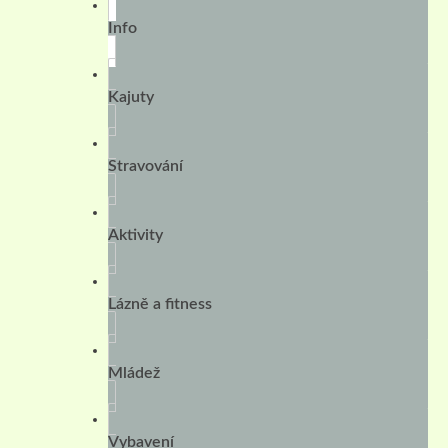
Info
Kajuty
Stravování
Aktivity
Lázně a fitness
Mládež
Vybavení