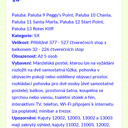
Paluba:
Paluba 9 Peggy's Point, Paluba 10 Chania,
Paluba 11 Santa Marta, Paluba 12 Start Point,
Paluba 13 Rotes Kliff
Kategorie:
SX
Velikost:
Přibližně 377 - 527 čtverečních stop s
balkonem 32 - 226 čtverečních stop
Obsazenost:
Až 5 osob
Vybavení:
Manželská postel, kterou lze na vyžádání
rozložit na dvě samostatná lůžka, pohovka v
obývacím pokoji nebo oddělený obývací prostor,
rozkládací pohovka pro dvě osoby (dvě samostatné
postele), balkon, prostorná šatna, koupelna se
sprchou nebo vanou, toaletní stolek a fén,
interaktivní TV, telefon, Wi-Fi připojení k internetu
(za poplatek), minibar a trezor.
Upozornění:
Kajuty 12002, 12003, 13002 a 13003
mají zakrytý výhled, kajuty 11002, 11003, 12002,