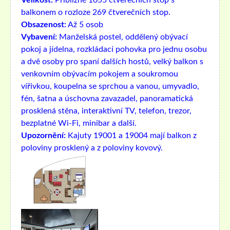
Velikost:
Přibližně 1055 čtverečních stop s
balkonem o rozloze 269 čtverečních stop.
Obsazenost:
Až 5 osob
Vybavení:
Manželská postel, oddělený obývací
pokoj a jídelna, rozkládací pohovka pro jednu osobu
a dvě osoby pro spaní dalších hostů, velký balkon s
venkovním obývacím pokojem a soukromou
vířivkou, koupelna se sprchou a vanou, umyvadlo,
fén, šatna a úschovna zavazadel, panoramatická
prosklená stěna, interaktivní TV, telefon, trezor,
bezplatné Wi-Fi, minibar a další.
Upozornění:
Kajuty 19001 a 19004 mají balkon z
poloviny prosklený a z poloviny kovový.