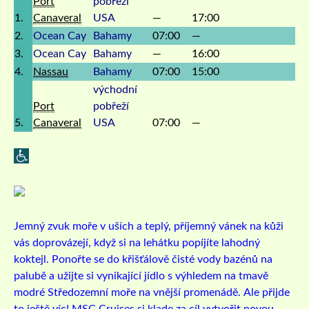
Port
pobřeží
1.
Canaveral
USA
—
17:00
2.
Ocean Cay
Bahamy
07:00
—
3.
Ocean Cay
Bahamy
—
16:00
4.
Nassau
Bahamy
07:00
15:00
východní
Port
pobřeží
5.
Canaveral
USA
07:00
—
Jemný zvuk moře v uších a teplý, příjemný vánek na kůži
vás doprovázejí, když si na lehátku popíjíte lahodný
koktejl. Ponořte se do křišťálově čisté vody bazénů na
palubě a užijte si vynikající jídlo s výhledem na tmavě
modré Středozemní moře na vnější promenádě.
Ale přijde