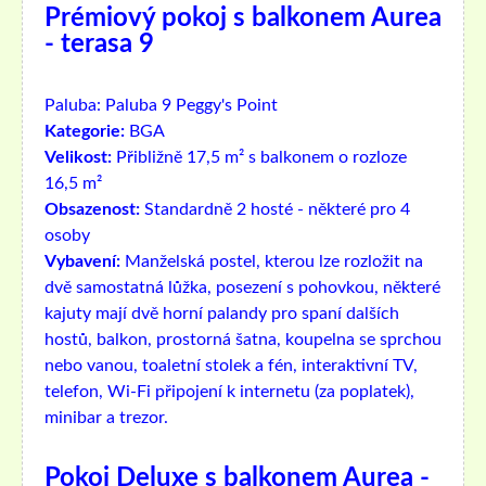
Prémiový pokoj s balkonem Aurea
- terasa 9
Paluba:
Paluba 9 Peggy's Point
Kategorie:
BGA
Velikost:
Přibližně 17,5 m² s balkonem o rozloze
16,5 m²
Obsazenost:
Standardně 2 hosté - některé pro 4
osoby
Vybavení:
Manželská postel, kterou lze rozložit na
dvě samostatná lůžka, posezení s pohovkou, některé
kajuty mají dvě horní palandy pro spaní dalších
hostů, balkon, prostorná šatna, koupelna se sprchou
nebo vanou, toaletní stolek a fén, interaktivní TV,
telefon, Wi-Fi připojení k internetu (za poplatek),
minibar a trezor.
Pokoj Deluxe s balkonem Aurea -