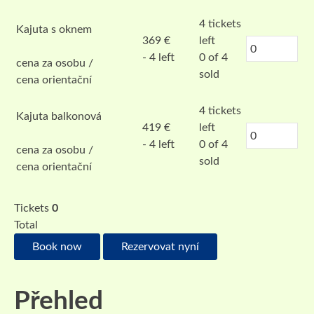
4
tickets
Kajuta s oknem
369
€
left
- 4 left
0 of 4
cena za osobu /
sold
cena orientační
4
tickets
Kajuta balkonová
419
€
left
- 4 left
0 of 4
cena za osobu /
sold
cena orientační
Tickets
0
Total
Book now
Rezervovat nyní
Přehled