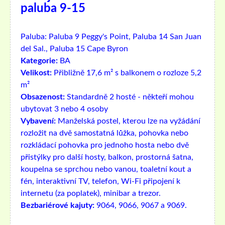
paluba 9-15
Paluba:
Paluba 9 Peggy's Point, Paluba 14 San Juan
del Sal., Paluba 15 Cape Byron
Kategorie:
BA
Velikost:
Přibližně 17,6 m² s balkonem o rozloze 5,2
m²
Obsazenost:
Standardně 2 hosté - někteří mohou
ubytovat 3 nebo 4 osoby
Vybavení:
Manželská postel, kterou lze na vyžádání
rozložit na dvě samostatná lůžka, pohovka nebo
rozkládací pohovka pro jednoho hosta nebo dvě
přistýlky pro další hosty, balkon, prostorná šatna,
koupelna se sprchou nebo vanou, toaletní kout a
fén, interaktivní TV, telefon, Wi-Fi připojení k
internetu (za poplatek), minibar a trezor.
Bezbariérové ​​kajuty:
9064, 9066, 9067 a 9069.