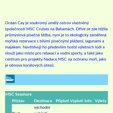
Ocean Cay je soukromý umělý ostrov vlastněný
společností MSC Cruises na Bahamách. Dříve se zde těžila
průmyslová písečná těžba, nyní je to ekologicky zaměřená
mořská rezervace s bílými písečnými plážemi, lagunami a
majákem. Navštěvují ho především hosté výletních lodí a
slouží jako místo pro relaxaci a vodní sporty, a také jako
centrum pro projekty Nadace MSC na ochranu moří, jako
je obnova korálových útesů.
MSC Seashore
Přístav
Destinace
Připlutí
Vyplutí
Info
Výlety
východní