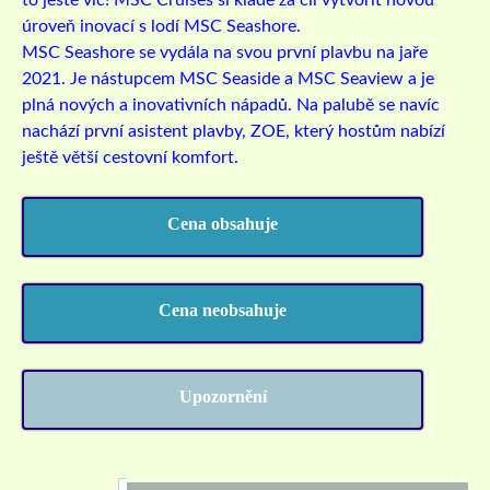
to ještě víc! MSC Cruises si klade za cíl vytvořit novou
úroveň inovací s lodí MSC Seashore.
MSC Seashore se vydála na svou první plavbu na jaře
2021. Je nástupcem MSC Seaside a MSC Seaview a je
plná nových a inovativních nápadů. Na palubě se navíc
nachází první asistent plavby, ZOE, který hostům nabízí
ještě větší cestovní komfort.
Cena obsahuje
Cena neobsahuje
Upozornění