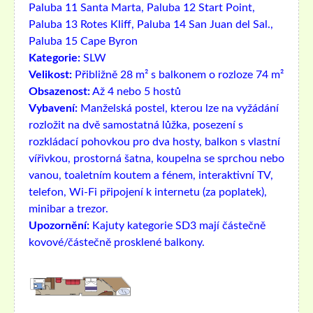
Paluba 11 Santa Marta, Paluba 12 Start Point,
Paluba 13 Rotes Kliff, Paluba 14 San Juan del Sal.,
Paluba 15 Cape Byron
Kategorie:
SLW
Velikost:
Přibližně 28 m² s balkonem o rozloze 74 m²
Obsazenost:
Až 4 nebo 5 hostů
Vybavení:
Manželská postel, kterou lze na vyžádání
rozložit na dvě samostatná lůžka, posezení s
rozkládací pohovkou pro dva hosty, balkon s vlastní
vířivkou, prostorná šatna, koupelna se sprchou nebo
vanou, toaletním koutem a fénem, ​​interaktivní TV,
telefon, Wi-Fi připojení k internetu (za poplatek),
minibar a trezor.
Upozornění:
Kajuty kategorie SD3 mají částečně
kovové/částečně prosklené balkony.