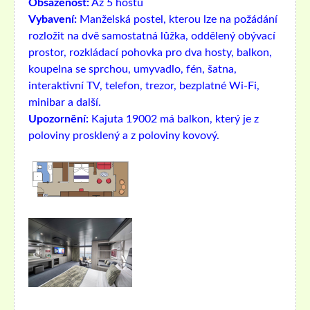
Obsazenost:
Až 5 hostů
Vybavení:
Manželská postel, kterou lze na požádání
rozložit na dvě samostatná lůžka, oddělený obývací
prostor, rozkládací pohovka pro dva hosty, balkon,
koupelna se sprchou, umyvadlo, fén, šatna,
interaktivní TV, telefon, trezor, bezplatné Wi-Fi,
minibar a další.
Upozornění:
Kajuta 19002 má balkon, který je z
poloviny prosklený a z poloviny kovový.