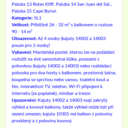
Paluba 13 Rotes Kliff, Paluba 14 San Juan del Sal.,
Paluba 15 Cape Byron
Kategorie:
SL1
Velikost:
Přibližně 26 - 32 m² s balkonem o rozloze
90 - 14 m²
Obsazenost:
Až 4 osoby (kajuty 14002 a 14003
pouze pro 2 osoby)
Vybavení:
Manželská postel, kterou lze na požádání
rozložit na dvě samostatná lůžka, posezení s
pohovkou (kajuty 14002 a 14003) nebo rozkládací
pohovka pro dva hosty s balkonem, prostorná šatna,
koupelna se sprchou nebo vanou, toaletní kout a
fén, interaktivní TV, telefon, Wi-Fi připojení k
internetu (za poplatek), minibar a trezor.
Upozornění:
Kajuty 14002 a 14003 mají zakrytý
výhled a kovové balkony, takže výhled může být při
sezení omezen; kajuta 10301 má balkon z poloviny
prosklený a z poloviny kovový.