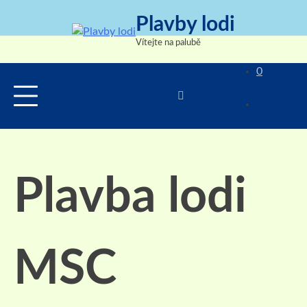
Skip
Plavby lodi
to
content
Vítejte na palubě
0
Plavba lodi
MSC