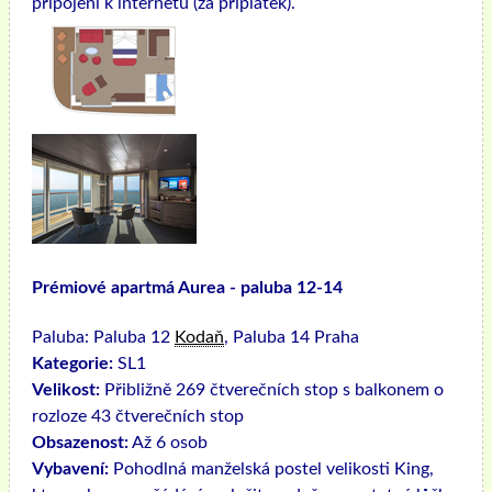
připojení k internetu (za příplatek).
Prémiové apartmá Aurea - paluba 12-14
Paluba:
Paluba 12
Kodaň
, Paluba 14 Praha
Kategorie:
SL1
Velikost:
Přibližně 269 čtverečních stop s balkonem o
rozloze 43 čtverečních stop
Obsazenost:
Až 6 osob
Vybavení:
Pohodlná manželská postel velikosti King,