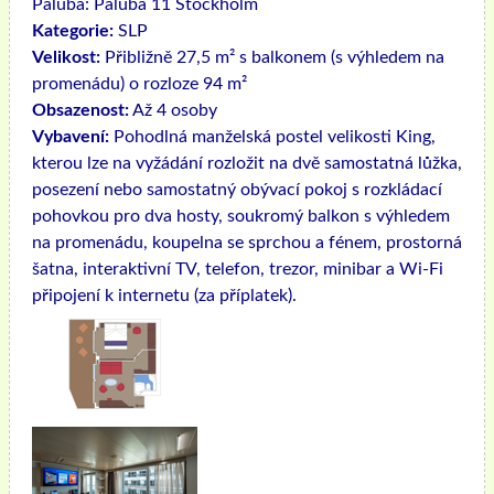
Paluba:
Paluba 11 Stockholm
Kategorie:
SLP
Velikost:
Přibližně 27,5 m² s balkonem (s výhledem na
promenádu) o rozloze 94 m²
Obsazenost:
Až 4 osoby
Vybavení:
Pohodlná manželská postel velikosti King,
kterou lze na vyžádání rozložit na dvě samostatná lůžka,
posezení nebo samostatný obývací pokoj s rozkládací
pohovkou pro dva hosty, soukromý balkon s výhledem
na promenádu, koupelna se sprchou a fénem, ​​prostorná
šatna, interaktivní TV, telefon, trezor, minibar a Wi-Fi
připojení k internetu (za příplatek).