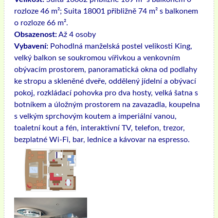
rozloze 46 m²; Suita 18001 přibližně 74 m² s balkonem
o rozloze 66 m².
Obsazenost:
Až 4 osoby
Vybavení:
Pohodlná manželská postel velikosti King,
velký balkon se soukromou vířivkou a venkovním
obývacím prostorem, panoramatická okna od podlahy
ke stropu a skleněné dveře, oddělený jídelní a obývací
pokoj, rozkládací pohovka pro dva hosty, velká šatna s
botníkem a úložným prostorem na zavazadla, koupelna
s velkým sprchovým koutem a imperiální vanou,
toaletní kout a fén, interaktivní TV, telefon, trezor,
bezplatné Wi-Fi, bar, lednice a kávovar na espresso.