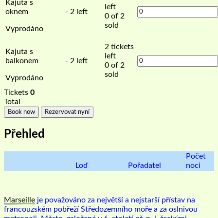
Kajuta s
left
oknem
- 2 left
0 of 2
sold
Vyprodáno
2
tickets
Kajuta s
left
balkonem
- 2 left
0 of 2
sold
Vyprodáno
Tickets
0
Total
Book now
Rezervovat nyní
Přehled
Počet
Loď
Pořadatel
noci
Marseille
je považováno za největší a nejstarší přístav na
francouzském pobřeží Středozemního moře a za oslnivou