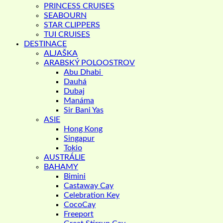
PRINCESS CRUISES
SEABOURN
STAR CLIPPERS
TUI CRUISES
DESTINACE
ALJAŠKA
ARABSKÝ POLOOSTROV
Abu Dhabi
Dauhá
Dubaj
Manáma
Sir Bani Yas
ASIE
Hong Kong
Singapur
Tokio
AUSTRÁLIE
BAHAMY
Bimini
Castaway Cay
Celebration Key
CocoCay
Freeport