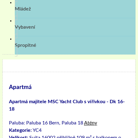
Mládež
Vybavení
Spropitné
Apartmá
Apartmá majitele MSC Yacht Club s vířivkou - Dk 16-
18
Paluba:
Paluba 16 Bern, Paluba 18
Atény
Kategorie:
YC4
Velikost:
Suita 16002 přibližně 109 m² s balkonem o