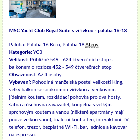
MSC Yacht Club Royal Suite s vířivkou - paluba 16-18
Paluba:
Paluba 16 Bern, Paluba 18
Atény
Kategorie:
YC3
Velikost:
Přibližně 549 - 624 čtverečních stop s
balkonem o rozloze 452 - 549 čtverečních stop
Obsazenost:
Až 4 osoby
Vybavení:
Pohodlná manželská postel velikosti King,
velký balkon se soukromou vířivkou a venkovním
jídelním koutem, rozkládací pohovka pro dva hosty,
šatna a úschovna zavazadel, koupelna s velkým
sprchovým koutem a vanou (některé apartmány mají
pouze velkou vanu), toaletní kout a fén, interaktivní TV,
telefon, trezor, bezplatné Wi-Fi, bar, lednice a kávovar
na espresso.