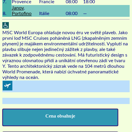
7.
Provence
Francie
08:00
18:00
Janov
,
8.
Portofino
Itálie
08:00
—
MSC World Europa ohlašuje novou éru ve světě plaveb. Jako
první loď MSC Cruises poháněná LNG (zkapalněným zemním
plynem) je majákem environmentální udržitelnosti. Vyplutí na
plavbu slibuje nejen jedinečný zážitek z plavby, ale také
závazek k zodpovědnému cestování. Má futuristický design s
výraznou olovnatou přídí a unikátní otevřenou zádí ve tvaru
Y. Tento architektonický zázrak vede na 104 metrů dlouhou
World Promenade, která nabízí úchvatné panoramatické
výhledy na oceán.
Cena obsahuje