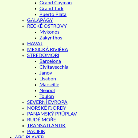
Grand Cayman
Grand Turk
Puerto Plata
GALAPÁGY
ŘECKÉ OSTROVY
Mykonos
Zakynthos
HAVAJ
MEXICKÁ RIVIÉRA
STŘEDOMOŘÍ
Barcelona
Civitavecchia
Janov
Lisabon
Marseille
Neapol
Toulon
SEVERNÍ EVROPA
NORSKÉ FJORDY
PANAMSKÝ PRŮPLAV
RUDÉ MOŘE
TRANSATLANTIK
PACIFIK
ABC PLAVEB