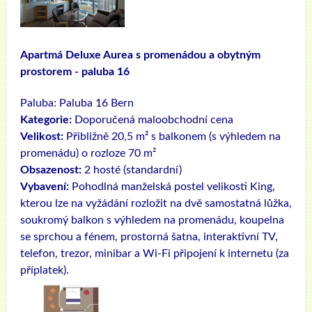
Apartmá Deluxe Aurea s promenádou a obytným
prostorem - paluba 16
Paluba:
Paluba 16 Bern
Kategorie:
Doporučená maloobchodní cena
Velikost:
Přibližně 20,5 m² s balkonem (s výhledem na
promenádu) o rozloze 70 m²
Obsazenost:
2 hosté (standardní)
Vybavení:
Pohodlná manželská postel velikosti King,
kterou lze na vyžádání rozložit na dvě samostatná lůžka,
soukromý balkon s výhledem na promenádu, koupelna
se sprchou a fénem, ​​prostorná šatna, interaktivní TV,
telefon, trezor, minibar a Wi-Fi připojení k internetu (za
příplatek).