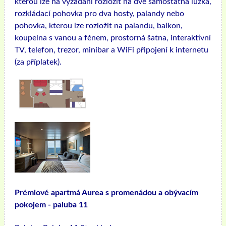
kterou lze na vyžádání rozložit na dvě samostatná lůžka,
rozkládací pohovka pro dva hosty, palandy nebo
pohovka, kterou lze rozložit na palandu, balkon,
koupelna s vanou a fénem, ​​prostorná šatna, interaktivní
TV, telefon, trezor, minibar a WiFi připojení k internetu
(za příplatek).
Prémiové apartmá Aurea s promenádou a obývacím
pokojem - paluba 11