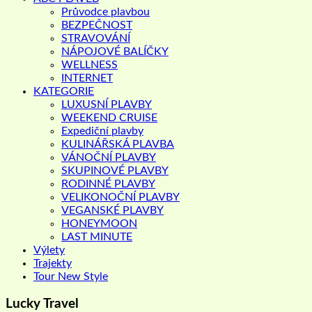
Průvodce plavbou
BEZPEČNOST
STRAVOVÁNÍ
NÁPOJOVÉ BALÍČKY
WELLNESS
INTERNET
KATEGORIE
LUXUSNÍ PLAVBY
WEEKEND CRUISE
Expediční plavby
KULINÁŘSKÁ PLAVBA
VÁNOČNÍ PLAVBY
SKUPINOVÉ PLAVBY
RODINNÉ PLAVBY
VELIKONOČNÍ PLAVBY
VEGANSKÉ PLAVBY
HONEYMOON
LAST MINUTE
Výlety
Trajekty
Tour New Style
Lucky Travel