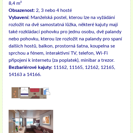
8,4 m²
Obsazenost:
2, 3 nebo 4 hosté
Vybavení:
Manželská postel, kterou lze na vyžádání
rozložit na dvě samostatná lůžka, některé kajuty mají
také rozkládací pohovku pro jednu osobu, dvě palandy
nebo pohovku, kterou lze rozložit na palandy pro spaní
dalších hostů, balkon, prostorná šatna, koupelna se
sprchou a fénem, ​​interaktivní TV, telefon, Wi-Fi
připojení k internetu (za poplatek), minibar a trezor.
Bezbariérové ​​kajuty:
11162, 11165, 12162, 12165,
14163 a 14166.