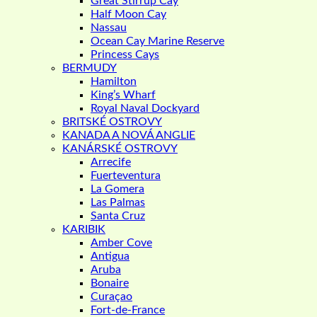
Great Stirrup Cay
Half Moon Cay
Nassau
Ocean Cay Marine Reserve
Princess Cays
BERMUDY
Hamilton
King’s Wharf
Royal Naval Dockyard
BRITSKÉ OSTROVY
KANADA A NOVÁ ANGLIE
KANÁRSKÉ OSTROVY
Arrecife
Fuerteventura
La Gomera
Las Palmas
Santa Cruz
KARIBIK
Amber Cove
Antigua
Aruba
Bonaire
Curaçao
Fort-de-France