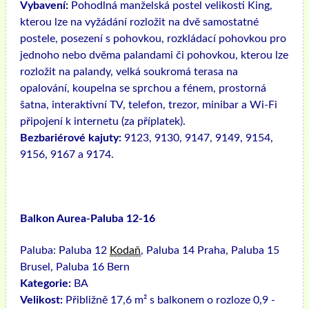
Vybavení:
Pohodlná manželská postel velikosti King,
kterou lze na vyžádání rozložit na dvě samostatné
postele, posezení s pohovkou, rozkládací pohovkou pro
jednoho nebo dvěma palandami či pohovkou, kterou lze
rozložit na palandy, velká soukromá terasa na
opalování, koupelna se sprchou a fénem, ​​prostorná
šatna, interaktivní TV, telefon, trezor, minibar a Wi-Fi
připojení k internetu (za příplatek).
Bezbariérové ​​kajuty:
9123, 9130, 9147, 9149, 9154,
9156, 9167 a 9174.
Balkon Aurea-Paluba 12-16
Paluba:
Paluba 12
Kodaň
, Paluba 14 Praha, Paluba 15
Brusel, Paluba 16 Bern
Kategorie:
BA
Velikost:
Přibližně 17,6 m² s balkonem o rozloze 0,9 -