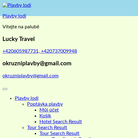
Skip
to
Plavby lodi
content
Vítejte na palubě
Lucky Travel
+420605987731, +420737009948
okruzniplavby@gmail.com
okruzniplavby@gmail.com
Plavby lodi
Poptávka plavby
Můj účet
Košík
Hotel Search Result
Tour Search Result
Tour Search Result