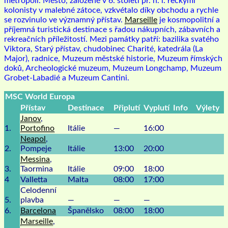
metropoli. Město, založené v 6. století př. n. l. řeckými
kolonisty v malebné zátoce, vzkvétalo díky obchodu a rychle
se rozvinulo ve významný přístav.
Marseille
je kosmopolitní a
příjemná turistická destinace s řadou nákupních, zábavních a
rekreačních příležitostí. Mezi památky patří: bazilika svatého
Viktora, Starý přístav, chudobinec Charité, katedrála (La
Major), radnice, Muzeum městské historie, Muzeum římských
doků, Archeologické muzeum, Muzeum Longchamp, Muzeum
Grobet-Labadié a Muzeum Cantini.
MSC World Europa
Přístav
Destinace
Připlutí
Vyplutí
Info
Výlety
Janov
,
1.
Portofino
Itálie
—
16:00
Neapol
,
2.
Pompeje
Itálie
13:00
20:00
Messina
,
3.
Taormina
Itálie
09:00
18:00
4
Valletta
Malta
08:00
17:00
Celodenní
5.
plavba
—
—
—
6.
Barcelona
Španělsko
08:00
18:00
Marseille
,