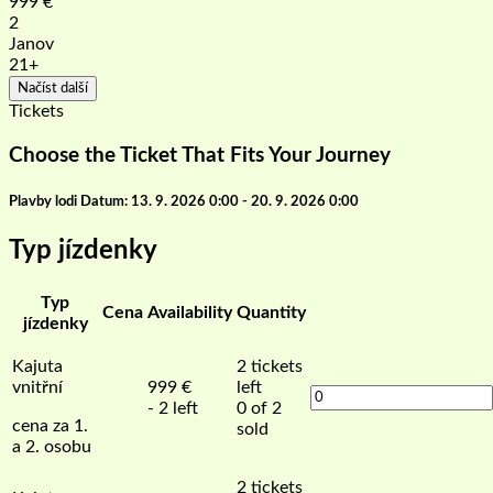
999
€
2
Janov
21+
Načíst další
Tickets
Choose the Ticket That Fits Your Journey
Plavby lodi Datum: 13. 9. 2026 0:00 - 20. 9. 2026 0:00
Typ jízdenky
Typ
Cena
Availability
Quantity
jízdenky
Kajuta
2
tickets
vnitřní
999
€
left
- 2 left
0 of 2
cena za 1.
sold
a 2. osobu
2
tickets