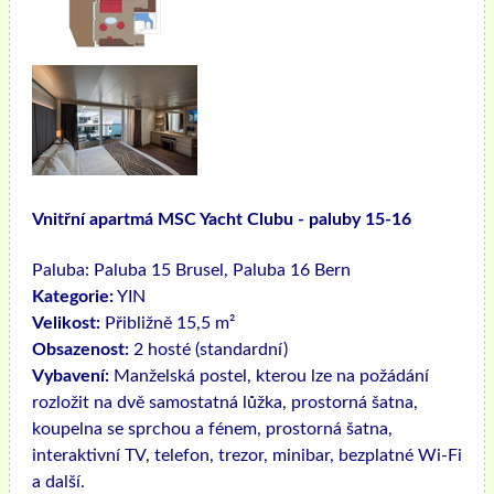
Vnitřní apartmá MSC Yacht Clubu - paluby 15-16
Paluba:
Paluba 15 Brusel, Paluba 16 Bern
Kategorie:
YIN
Velikost:
Přibližně 15,5 m²
Obsazenost:
2 hosté (standardní)
Vybavení:
Manželská postel, kterou lze na požádání
rozložit na dvě samostatná lůžka, prostorná šatna,
koupelna se sprchou a fénem, ​​prostorná šatna,
interaktivní TV, telefon, trezor, minibar, bezplatné Wi-Fi
a další.