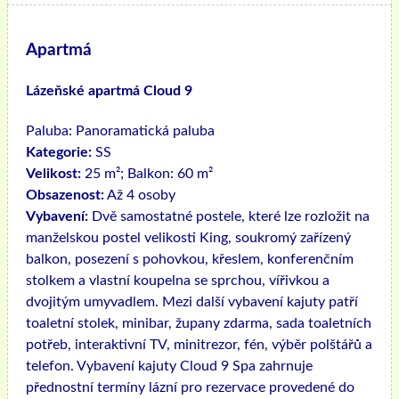
Apartmá
Lázeňské apartmá Cloud 9
Paluba:
Panoramatická paluba
Kategorie:
SS
Velikost:
25 m²; Balkon: 60 m²
Obsazenost:
Až 4 osoby
Vybavení:
Dvě samostatné postele, které lze rozložit na
manželskou postel velikosti King, soukromý zařízený
balkon, posezení s pohovkou, křeslem, konferenčním
stolkem a vlastní koupelna se sprchou, vířivkou a
dvojitým umyvadlem. Mezi další vybavení kajuty patří
toaletní stolek, minibar, župany zdarma, sada toaletních
potřeb, interaktivní TV, minitrezor, fén, výběr polštářů a
telefon. Vybavení kajuty Cloud 9 Spa zahrnuje
přednostní termíny lázní pro rezervace provedené do