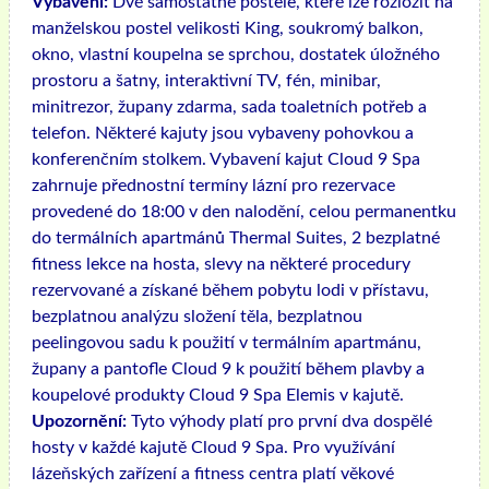
Vybavení:
Dvě samostatné postele, které lze rozložit na
manželskou postel velikosti King, soukromý balkon,
okno, vlastní koupelna se sprchou, dostatek úložného
prostoru a šatny, interaktivní TV, fén, minibar,
minitrezor, župany zdarma, sada toaletních potřeb a
telefon. Některé kajuty jsou vybaveny pohovkou a
konferenčním stolkem. Vybavení kajut Cloud 9 Spa
zahrnuje přednostní termíny lázní pro rezervace
provedené do 18:00 v den nalodění, celou permanentku
do termálních apartmánů Thermal Suites, 2 bezplatné
fitness lekce na hosta, slevy na některé procedury
rezervované a získané během pobytu lodi v přístavu,
bezplatnou analýzu složení těla, bezplatnou
peelingovou sadu k použití v termálním apartmánu,
župany a pantofle Cloud 9 k použití během plavby a
koupelové produkty Cloud 9 Spa Elemis v kajutě.
Upozornění:
Tyto výhody platí pro první dva dospělé
hosty v každé kajutě Cloud 9 Spa. Pro využívání
lázeňských zařízení a fitness centra platí věkové