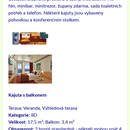
fén, minibar, minitrezor, župany zdarma, sada toaletních
potřeb a telefon. Některé kajuty jsou vybaveny
pohovkou a konferenčním stolkem.
Kajuta s balkonem
Terasa:
Veranda, Výhledová terasa
Kategorie:
8D
Velikost:
17,5 m²; Balkon: 3,4 m²
Obsazenost:
2 hosté standardně - někteří mohou spát 4