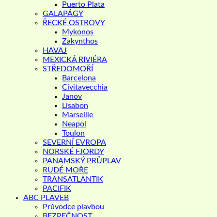
Puerto Plata
GALAPÁGY
ŘECKÉ OSTROVY
Mykonos
Zakynthos
HAVAJ
MEXICKÁ RIVIÉRA
STŘEDOMOŘÍ
Barcelona
Civitavecchia
Janov
Lisabon
Marseille
Neapol
Toulon
SEVERNÍ EVROPA
NORSKÉ FJORDY
PANAMSKÝ PRŮPLAV
RUDÉ MOŘE
TRANSATLANTIK
PACIFIK
ABC PLAVEB
Průvodce plavbou
BEZPEČNOST