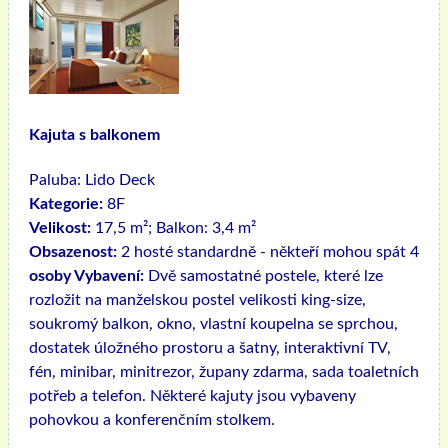
Kajuta s balkonem
Paluba:
Lido Deck
Kategorie:
8F
Velikost:
17,5 m²; Balkon: 3,4 m²
Obsazenost:
2 hosté standardně - někteří mohou spát 4
osoby Vybavení:
Dvě samostatné postele, které lze
rozložit na manželskou postel velikosti king-size,
soukromý balkon, okno, vlastní koupelna se sprchou,
dostatek úložného prostoru a šatny, interaktivní TV,
fén, minibar, minitrezor, župany zdarma, sada toaletních
potřeb a telefon. Některé kajuty jsou vybaveny
pohovkou a konferenčním stolkem.