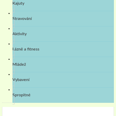
Kajuty
Stravování
Aktivity
Lázně a fitness
Mládež
Vybavení
Spropitné