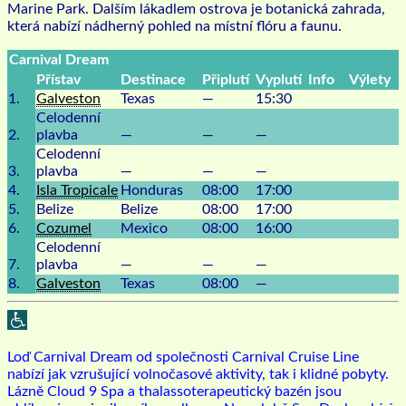
Marine Park. Dalším lákadlem ostrova je botanická zahrada,
která nabízí nádherný pohled na místní flóru a faunu.
Carnival Dream
Přístav
Destinace
Připlutí
Vyplutí
Info
Výlety
1.
Galveston
Texas
—
15:30
Celodenní
2.
plavba
—
—
—
Celodenní
3.
plavba
—
—
—
4.
Isla Tropicale
Honduras
08:00
17:00
5.
Belize
Belize
08:00
17:00
6.
Cozumel
Mexico
08:00
16:00
Celodenní
7.
plavba
—
—
—
8.
Galveston
Texas
08:00
—
Loď Carnival Dream od společnosti Carnival Cruise Line
nabízí jak vzrušující volnočasové aktivity, tak i klidné pobyty.
Lázně Cloud 9 Spa a thalassoterapeutický bazén jsou