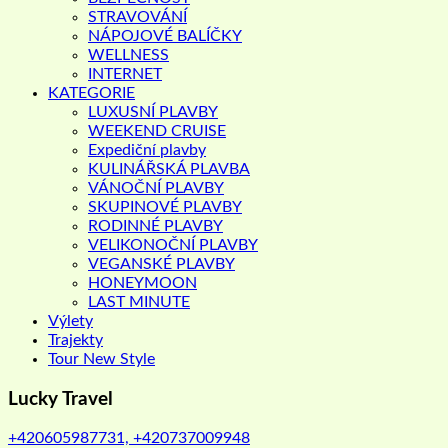
STRAVOVÁNÍ
NÁPOJOVÉ BALÍČKY
WELLNESS
INTERNET
KATEGORIE
LUXUSNÍ PLAVBY
WEEKEND CRUISE
Expediční plavby
KULINÁŘSKÁ PLAVBA
VÁNOČNÍ PLAVBY
SKUPINOVÉ PLAVBY
RODINNÉ PLAVBY
VELIKONOČNÍ PLAVBY
VEGANSKÉ PLAVBY
HONEYMOON
LAST MINUTE
Výlety
Trajekty
Tour New Style
Lucky Travel
+420605987731, +420737009948