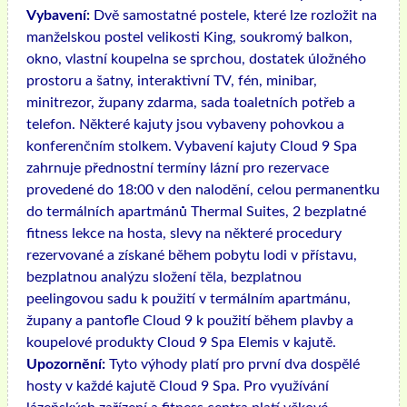
Vybavení:
Dvě samostatné postele, které lze rozložit na
manželskou postel velikosti King, soukromý balkon,
okno, vlastní koupelna se sprchou, dostatek úložného
prostoru a šatny, interaktivní TV, fén, minibar,
minitrezor, župany zdarma, sada toaletních potřeb a
telefon. Některé kajuty jsou vybaveny pohovkou a
konferenčním stolkem. Vybavení kajuty Cloud 9 Spa
zahrnuje přednostní termíny lázní pro rezervace
provedené do 18:00 v den nalodění, celou permanentku
do termálních apartmánů Thermal Suites, 2 bezplatné
fitness lekce na hosta, slevy na některé procedury
rezervované a získané během pobytu lodi v přístavu,
bezplatnou analýzu složení těla, bezplatnou
peelingovou sadu k použití v termálním apartmánu,
župany a pantofle Cloud 9 k použití během plavby a
koupelové produkty Cloud 9 Spa Elemis v kajutě.
Upozornění:
Tyto výhody platí pro první dva dospělé
hosty v každé kajutě Cloud 9 Spa. Pro využívání