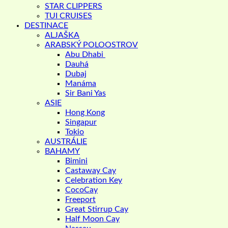
STAR CLIPPERS
TUI CRUISES
DESTINACE
ALJAŠKA
ARABSKÝ POLOOSTROV
Abu Dhabi
Dauhá
Dubaj
Manáma
Sir Bani Yas
ASIE
Hong Kong
Singapur
Tokio
AUSTRÁLIE
BAHAMY
Bimini
Castaway Cay
Celebration Key
CocoCay
Freeport
Great Stirrup Cay
Half Moon Cay