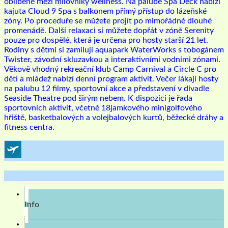
oblíbené mezi milovníky wellness. Na palubě Spa Deck nabízí
kajuta Cloud 9 Spa s balkonem přímý přístup do lázeňské
zóny. Po proceduře se můžete projít po mimořádně dlouhé
promenádě. Další relaxaci si můžete dopřát v zóně Serenity
pouze pro dospělé, která je určena pro hosty starší 21 let.
Rodiny s dětmi si zamilují aquapark WaterWorks s tobogánem
Twister, závodní skluzavkou a interaktivními vodními zónami.
Věkově vhodný rekreační klub Camp Carnival a Circle C pro
děti a mládež nabízí denní program aktivit. Večer lákají hosty
na palubu 12 filmy, sportovní akce a představení v divadle
Seaside Theatre pod širým nebem. K dispozici je řada
sportovních aktivit, včetně 18jamkového minigolfového
hřiště, basketbalových a volejbalových kurtů, běžecké dráhy a
fitness centra.
Info