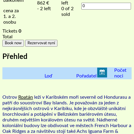
balkonem
862
€
left
- 2 left
0 of 2
cena za
sold
1. a 2.
osobu
Tickets
0
Total
Book now
Rezervovat nyní
Přehled
Počet
Loď
Pořadatel
noci
Ostrov
Roatán
leží v Karibském moři severně od Hondurasu a
patří do souostroví Bay Islands. Je považován za jeden z
nejkrásnějších ostrovů v Karibiku, kde je obzvláště unikátní
šnorchlování a potápění v Belizském bariérovém útesu,
druhém největším korálovém útesu na světě. Nádherné
koloniální budovy lze obdivovat ve městech French Harbour a
Oak Ridges a za návštěvu stojí také Achs Iguana Farm &