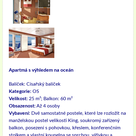
Apartmá s výhledem na oceán
Balíček:
Císařský balíček
Kategorie:
OS
Velikost:
25 m²; Balkon: 60 m²
Obsazenost:
Až 4 osoby
Vybavení:
Dvě samostatné postele, které lze rozložit na
manželskou postel velikosti King, soukromý zařízený
balkon, posezení s pohovkou, křeslem, konferenčním
stolkem a vlastní koupelna se sprchou, vířivkou a