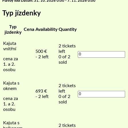
Plavby lodi Datum: 31. 10. 2026 0:00 - 7. 11. 2026 0:00
Typ jízdenky
Typ
Cena
Availability
Quantity
jízdenky
Kajuta
2
tickets
vnitřní
500
€
left
- 2 left
0 of 2
cena za
sold
1. a 2.
osobu
Kajuta s
2
tickets
oknem
693
€
left
- 2 left
0 of 2
cena za
sold
1. a 2.
osobu
Kajuta s
2
tickets