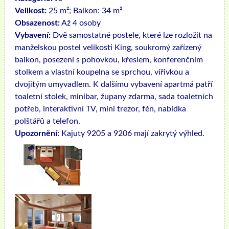
Velikost:
25 m²; Balkon: 34 m²
Obsazenost:
Až 4 osoby
Vybavení:
Dvě samostatné postele, které lze rozložit na
manželskou postel velikosti King, soukromý zařízený
balkon, posezení s pohovkou, křeslem, konferenčním
stolkem a vlastní koupelna se sprchou, vířivkou a
dvojitým umyvadlem. K dalšímu vybavení apartmá patří
toaletní stolek, minibar, župany zdarma, sada toaletních
potřeb, interaktivní TV, mini trezor, fén, nabídka
polštářů a telefon.
Upozornění:
Kajuty 9205 a 9206 mají zakrytý výhled.