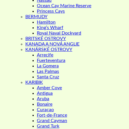
Nassau
Ocean Cay Marine Reserve
Princess Cays
BERMUDY
Hamilton
King’s Wharf
Royal Naval Dockyard
BRITSKÉ OSTROVY
KANADA A NOVÁ ANGLIE
KANÁRSKÉ OSTROVY
Arrecife
Fuerteventura
La Gomera
Las Palmas
Santa Cruz
KARIBIK
Amber Cove
Antigua
Aruba
Bonaire
Curaçao
Fort-de-France
Grand Cayman
Grand Turk