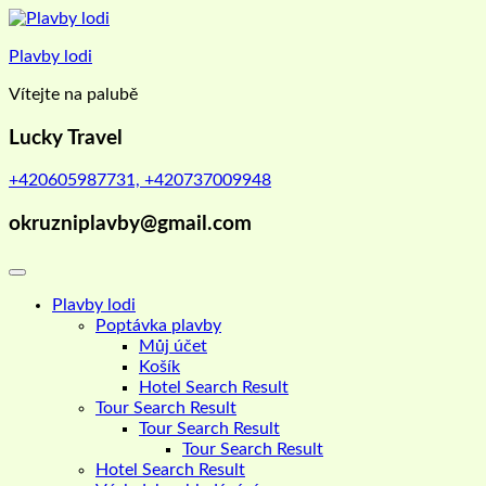
Skip
to
Plavby lodi
content
Vítejte na palubě
Lucky Travel
+420605987731, +420737009948
okruzniplavby@gmail.com
Plavby lodi
Poptávka plavby
Můj účet
Košík
Hotel Search Result
Tour Search Result
Tour Search Result
Tour Search Result
Hotel Search Result