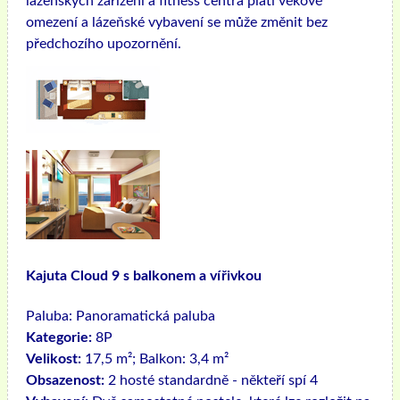
lázeňských zařízení a fitness centra platí věkové
omezení a lázeňské vybavení se může změnit bez
předchozího upozornění.
Kajuta Cloud 9 s balkonem a vířivkou
Paluba:
Panoramatická paluba
Kategorie:
8P
Velikost:
17,5 m²; Balkon: 3,4 m²
Obsazenost:
2 hosté standardně - někteří spí 4