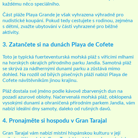
každému něco speciálního.
Část pláže Playa Grande je však vyhrazena výhradně pro
nudistické koupání. Pokud tedy cestujete s rodinou, zejména
s dětmi, zvažte ubytování v části vyhrazené pro běžné
aktivity.
3. Zatančete si na dunách Playa de Cofete
Toto je typická fuerteventurská mořská pláž s vířícími mlhami
na horských okrajích přírodního parku Jandia. Samotná pláž
se skrývá za nádhernými dunami parku a zůstává mimo
dohled. Na rozdíl od bílých písečných pláží nabízí Playa de
Cofete návštěvníkům jinou krajinu.
Pláž dostala své jméno podle kávově zbarvených dun na
pozadí azurové oblohy. Načervenalá mořská pláž, obklopená
vysokými dunami a ohraničená přírodním parkem Jandia, vám
nabízí ideální dny samoty, daleko od rušných davů.
4. Pronajměte si hospodu v Gran Tarajal
Gran Tarajal vám nabízí místní hispánskou kulturu v její