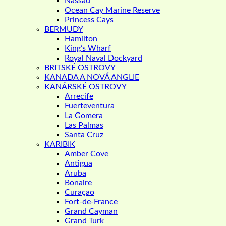
Nassau
Ocean Cay Marine Reserve
Princess Cays
BERMUDY
Hamilton
King’s Wharf
Royal Naval Dockyard
BRITSKÉ OSTROVY
KANADA A NOVÁ ANGLIE
KANÁRSKÉ OSTROVY
Arrecife
Fuerteventura
La Gomera
Las Palmas
Santa Cruz
KARIBIK
Amber Cove
Antigua
Aruba
Bonaire
Curaçao
Fort-de-France
Grand Cayman
Grand Turk