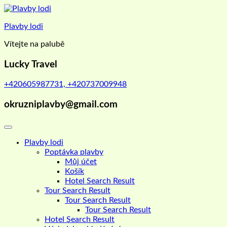
Skip
to
Plavby lodi
content
Vítejte na palubě
Lucky Travel
+420605987731, +420737009948
okruzniplavby@gmail.com
Plavby lodi
Poptávka plavby
Můj účet
Košík
Hotel Search Result
Tour Search Result
Tour Search Result
Tour Search Result
Hotel Search Result