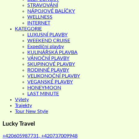
STRAVOVÁNÍ
NÁPOJOVÉ BALÍČKY
WELLNESS
INTERNET
KATEGORIE
LUXUSNÍ PLAVBY
WEEKEND CRUISE
Expediční plavby
KULINÁŘSKÁ PLAVBA
VÁNOČNÍ PLAVBY
SKUPINOVÉ PLAVBY
RODINNÉ PLAVBY
VELIKONOČNÍ PLAVBY
VEGANSKÉ PLAVBY
HONEYMOON
LAST MINUTE
Výlety
Trajekty
Tour New Style
Lucky Travel
+420605987731, +420737009948