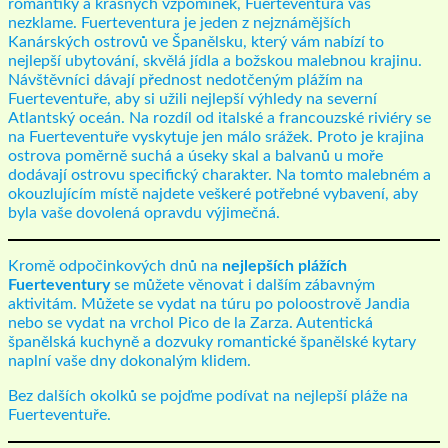
romantiky a krásných vzpomínek, Fuerteventura vás
nezklame. Fuerteventura je jeden z nejznámějších
Kanárských ostrovů ve Španělsku, který vám nabízí to
nejlepší ubytování, skvělá jídla a božskou malebnou krajinu.
Návštěvníci dávají přednost nedotčeným plážím na
Fuerteventuře, aby si užili nejlepší výhledy na severní
Atlantský oceán. Na rozdíl od italské a francouzské riviéry se
na Fuerteventuře vyskytuje jen málo srážek. Proto je krajina
ostrova poměrně suchá a úseky skal a balvanů u moře
dodávají ostrovu specifický charakter. Na tomto malebném a
okouzlujícím místě najdete veškeré potřebné vybavení, aby
byla vaše dovolená opravdu výjimečná.
Kromě odpočinkových dnů na
nejlepších plážích
Fuerteventury
se můžete věnovat i dalším zábavným
aktivitám. Můžete se vydat na túru po poloostrově Jandia
nebo se vydat na vrchol Pico de la Zarza. Autentická
španělská kuchyně a dozvuky romantické španělské kytary
naplní vaše dny dokonalým klidem.
Bez dalších okolků se pojďme podívat na nejlepší pláže na
Fuerteventuře.