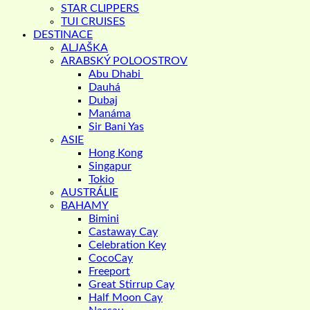
STAR CLIPPERS
TUI CRUISES
DESTINACE
ALJAŠKA
ARABSKÝ POLOOSTROV
Abu Dhabi
Dauhá
Dubaj
Manáma
Sir Bani Yas
ASIE
Hong Kong
Singapur
Tokio
AUSTRÁLIE
BAHAMY
Bimini
Castaway Cay
Celebration Key
CocoCay
Freeport
Great Stirrup Cay
Half Moon Cay