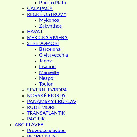
Puerto Plata
GALAPÁGY
ŘECKÉ OSTROVY
Mykonos
Zakynthos
HAVAJ
MEXICKÁ RIVIÉRA
STŘEDOMOŘÍ
Barcelona
Civitavecchia
Janov
Lisabon
Marseille
Neapol
Toulon
SEVERNÍ EVROPA
NORSKÉ FJORDY
PANAMSKÝ PRŮPLAV
RUDÉ MOŘE
TRANSATLANTIK
PACIFIK
ABC PLAVEB
Průvodce plavbou
BEZPEČNOST