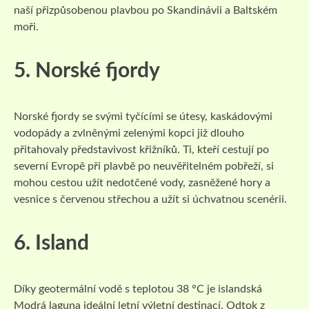
naší přizpůsobenou plavbou po Skandinávii a Baltském
moři.
5. Norské fjordy
Norské fjordy se svými tyčícími se útesy, kaskádovými
vodopády a zvlněnými zelenými kopci již dlouho
přitahovaly představivost křižníků. Ti, kteří cestují po
severní Evropě při plavbě po neuvěřitelném pobřeží, si
mohou cestou užít nedotčené vody, zasněžené hory a
vesnice s červenou střechou a užít si úchvatnou scenérii.
6. Island
Díky geotermální vodě s teplotou 38 °C je islandská
Modrá laguna ideální letní výletní destinací. Odtok z