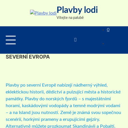
Skip
Plavby lodi
to
content
Vítejte na palubě
0
SEVERNÍ EVROPA
Plavby po severní Evropě nabízejí nádherný výhled,
eklektickou historii, dědictví a pulzující města a historické
památky. Plavby do norských fjordů – s majestátními
horami, kaskádovými vodopády a temně modrými vodami
– a na Island jsou nutností. Země je známá svou sopečnou
scenérií, horkými prameny a erupujícími gejzíry.
Alternativně můžete prozkoumat Skandinávii a Pobaltí.