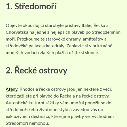
1. Středomoří
Objevte okouzlující starobylé přístavy Itálie, Řecka a
Chorvatska na jedné z nejlepších plaveb po Středozemním
moři. Prozkoumejte starověké chrámy, amfiteátry a
středověké paláce a katedrály. Zaplavte si v průzračně
modrých vodách zlatých pláží a užijte si slunce.
2. Řecké ostrovy
Atény
, Rhodos a řecké ostrovy jsou jen některé z věcí,
které zažijete při plavbě do Řecka a na řecké ostrovy.
Autentické kulturní zážitky vám umožní ponořit se do
středomořského životního stylu a zavedou vás do
exkluzivních destinací, které jiné plavby ve východním
Středomoří nemohou.