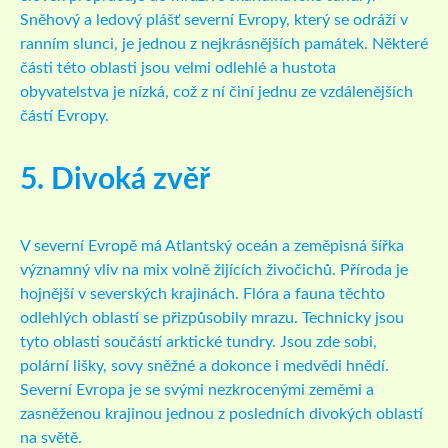
Sněhový a ledový plášť severní Evropy, který se odráží v
ranním slunci, je jednou z nejkrásnějších památek. Některé
části této oblasti jsou velmi odlehlé a hustota
obyvatelstva je nízká, což z ní činí jednu ze vzdálenějších
částí Evropy.
5. Divoká zvěř
V severní Evropě má Atlantský oceán a zeměpisná šířka
významný vliv na mix volně žijících živočichů. Příroda je
hojnější v severských krajinách. Flóra a fauna těchto
odlehlých oblastí se přizpůsobily mrazu. Technicky jsou
tyto oblasti součástí arktické tundry. Jsou zde sobi,
polární lišky, sovy sněžné a dokonce i medvědi hnědí.
Severní Evropa je se svými nezkrocenými zeměmi a
zasněženou krajinou jednou z posledních divokých oblastí
na světě.