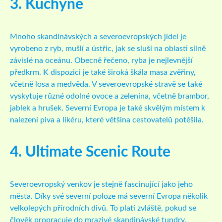
3. Kuchyně
Mnoho skandinávských a severoevropských jídel je
vyrobeno z ryb, mušlí a ústřic, jak se sluší na oblasti silně
závislé na oceánu. Obecně řečeno, ryba je nejlevnější
předkrm. K dispozici je také široká škála masa zvěřiny,
včetně losa a medvěda. V severoevropské stravě se také
vyskytuje různé odolné ovoce a zelenina, včetně brambor,
jablek a hrušek. Severní Evropa je také skvělým místem k
nalezení piva a likéru, které většina cestovatelů potěšila.
4. Ultimate Scenic Route
Severoevropský venkov je stejně fascinující jako jeho
města. Díky své severní poloze má severní Evropa několik
velkolepých přírodních divů. To platí zvláště, pokud se
člověk propracuje do mrazivé skandinávské tundry.