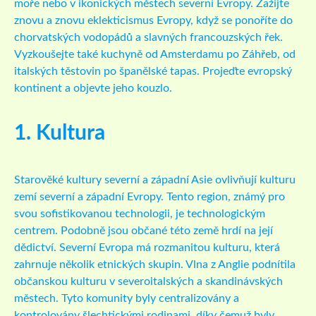
moře nebo v ikonických městech severní Evropy. Zažijte
znovu a znovu eklekticismus Evropy, když se ponoříte do
chorvatských vodopádů a slavných francouzských řek.
Vyzkoušejte také kuchyně od Amsterdamu po Záhřeb, od
italských těstovin po španělské tapas. Projeďte evropský
kontinent a objevte jeho kouzlo.
1. Kultura
Starověké kultury severní a západní Asie ovlivňují kulturu
zemí severní a západní Evropy. Tento region, známý pro
svou sofistikovanou technologii, je technologickým
centrem. Podobně jsou občané této země hrdí na její
dědictví. Severní Evropa má rozmanitou kulturu, která
zahrnuje několik etnických skupin. Vlna z Anglie podnítila
občanskou kulturu v severoitalských a skandinávských
městech. Tyto komunity byly centralizovány a
kontrolovány šlechtickými rodinami, díky čemuž byly