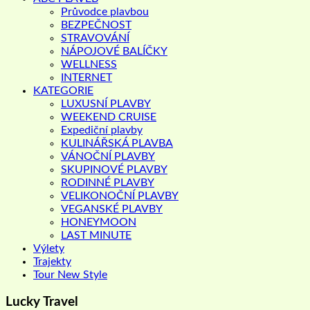
Průvodce plavbou
BEZPEČNOST
STRAVOVÁNÍ
NÁPOJOVÉ BALÍČKY
WELLNESS
INTERNET
KATEGORIE
LUXUSNÍ PLAVBY
WEEKEND CRUISE
Expediční plavby
KULINÁŘSKÁ PLAVBA
VÁNOČNÍ PLAVBY
SKUPINOVÉ PLAVBY
RODINNÉ PLAVBY
VELIKONOČNÍ PLAVBY
VEGANSKÉ PLAVBY
HONEYMOON
LAST MINUTE
Výlety
Trajekty
Tour New Style
Lucky Travel