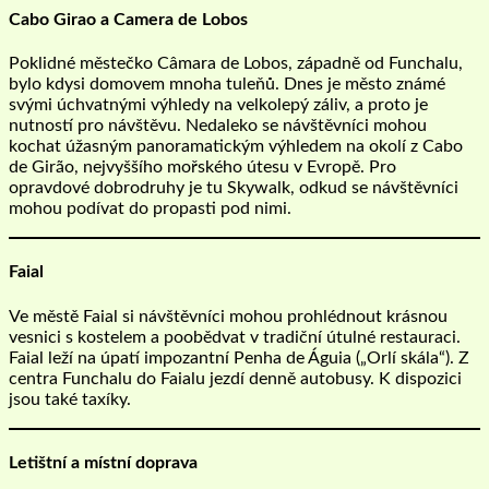
Cabo Girao a Camera de Lobos
Poklidné městečko Câmara de Lobos, západně od Funchalu,
bylo kdysi domovem mnoha tuleňů. Dnes je město známé
svými úchvatnými výhledy na velkolepý záliv, a proto je
nutností pro návštěvu. Nedaleko se návštěvníci mohou
kochat úžasným panoramatickým výhledem na okolí z Cabo
de Girão, nejvyššího mořského útesu v Evropě. Pro
opravdové dobrodruhy je tu Skywalk, odkud se návštěvníci
mohou podívat do propasti pod nimi.
Faial
Ve městě Faial si návštěvníci mohou prohlédnout krásnou
vesnici s kostelem a poobědvat v tradiční útulné restauraci.
Faial leží na úpatí impozantní Penha de Águia („Orlí skála“). Z
centra Funchalu do Faialu jezdí denně autobusy. K dispozici
jsou také taxíky.
Letištní a místní doprava