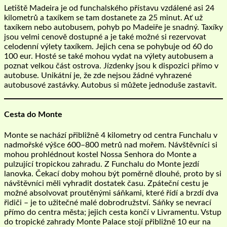
Letiště Madeira je od funchalského přístavu vzdálené asi 24
kilometrů a taxíkem se tam dostanete za 25 minut. Ať už
taxíkem nebo autobusem, pohyb po Madeiře je snadný. Taxíky
jsou velmi cenově dostupné a je také možné si rezervovat
celodenní výlety taxíkem. Jejich cena se pohybuje od 60 do
100 eur. Hosté se také mohou vydat na výlety autobusem a
poznat velkou část ostrova. Jízdenky jsou k dispozici přímo v
autobuse. Unikátní je, že zde nejsou žádné vyhrazené
autobusové zastávky. Autobus si můžete jednoduše zastavit.
Cesta do Monte
Monte se nachází přibližně 4 kilometry od centra Funchalu v
nadmořské výšce 600–800 metrů nad mořem. Návštěvníci si
mohou prohlédnout kostel Nossa Senhora do Monte a
pulzující tropickou zahradu. Z Funchalu do Monte jezdí
lanovka. Čekací doby mohou být poměrně dlouhé, proto by si
návštěvníci měli vyhradit dostatek času. Zpáteční cestu je
možné absolvovat proutěnými sáňkami, které řídí a brzdí dva
řidiči – je to užitečné malé dobrodružství. Sáňky se nevrací
přímo do centra města; jejich cesta končí v Livramentu. Vstup
do tropické zahrady Monte Palace stojí přibližně 10 eur na