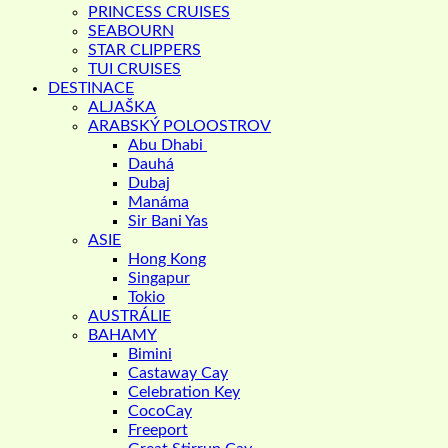
PRINCESS CRUISES
SEABOURN
STAR CLIPPERS
TUI CRUISES
DESTINACE
ALJAŠKA
ARABSKÝ POLOOSTROV
Abu Dhabi
Dauhá
Dubaj
Manáma
Sir Bani Yas
ASIE
Hong Kong
Singapur
Tokio
AUSTRÁLIE
BAHAMY
Bimini
Castaway Cay
Celebration Key
CocoCay
Freeport