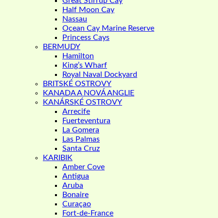
Great Stirrup Cay
Half Moon Cay
Nassau
Ocean Cay Marine Reserve
Princess Cays
BERMUDY
Hamilton
King’s Wharf
Royal Naval Dockyard
BRITSKÉ OSTROVY
KANADA A NOVÁ ANGLIE
KANÁRSKÉ OSTROVY
Arrecife
Fuerteventura
La Gomera
Las Palmas
Santa Cruz
KARIBIK
Amber Cove
Antigua
Aruba
Bonaire
Curaçao
Fort-de-France