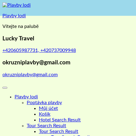
Skip
to
Plavby lodi
content
Vítejte na palubě
Lucky Travel
+420605987731, +420737009948
okruzniplavby@gmail.com
okruzniplavby@gmail.com
Plavby lodi
Poptávka plavby
Můj účet
Košík
Hotel Search Result
Tour Search Result
Tour Search Result