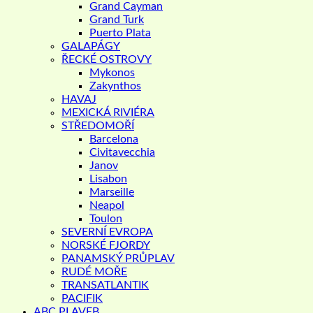
Grand Cayman
Grand Turk
Puerto Plata
GALAPÁGY
ŘECKÉ OSTROVY
Mykonos
Zakynthos
HAVAJ
MEXICKÁ RIVIÉRA
STŘEDOMOŘÍ
Barcelona
Civitavecchia
Janov
Lisabon
Marseille
Neapol
Toulon
SEVERNÍ EVROPA
NORSKÉ FJORDY
PANAMSKÝ PRŮPLAV
RUDÉ MOŘE
TRANSATLANTIK
PACIFIK
ABC PLAVEB