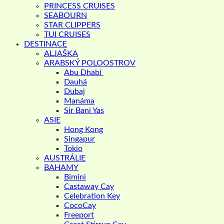
PRINCESS CRUISES
SEABOURN
STAR CLIPPERS
TUI CRUISES
DESTINACE
ALJAŠKA
ARABSKÝ POLOOSTROV
Abu Dhabi
Dauhá
Dubaj
Manáma
Sir Bani Yas
ASIE
Hong Kong
Singapur
Tokio
AUSTRÁLIE
BAHAMY
Bimini
Castaway Cay
Celebration Key
CocoCay
Freeport