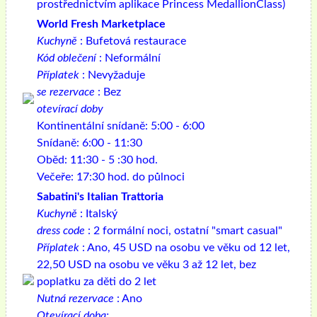
prostřednictvím aplikace Princess MedallionClass)
World Fresh Marketplace
Kuchyně
: Bufetová restaurace
Kód oblečení
: Neformální
Příplatek
: Nevyžaduje
se rezervace
: Bez
otevírací doby
Kontinentální snídaně: 5:00 - 6:00
Snídaně: 6:00 - 11:30
Oběd: 11:30 - 5 :30 hod.
Večeře: 17:30 hod. do půlnoci
Sabatini's Italian Trattoria
Kuchyně
: Italský
dress code
: 2 formální noci, ostatní "smart casual"
Příplatek
: Ano, 45 USD na osobu ve věku od 12 let,
22,50 USD na osobu ve věku 3 až 12 let, bez
poplatku za děti do 2 let
Nutná rezervace
: Ano
Otevírací doba: