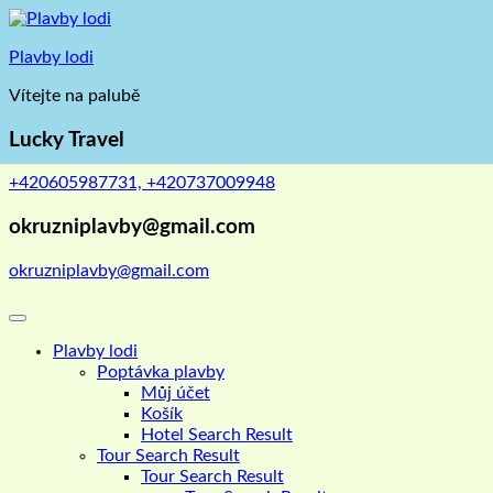
Skip
to
Plavby lodi
content
Vítejte na palubě
Lucky Travel
+420605987731, +420737009948
okruzniplavby@gmail.com
okruzniplavby@gmail.com
Plavby lodi
Poptávka plavby
Můj účet
Košík
Hotel Search Result
Tour Search Result
Tour Search Result