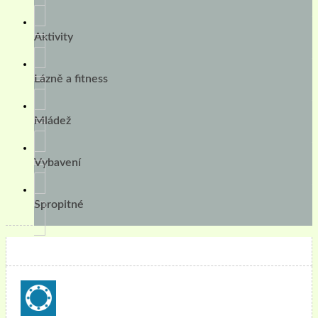
Aktivity
Lázně a fitness
Mládež
Vybavení
Spropitné