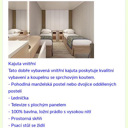
Kajuta vnitřní
Tato dobře vybavená vnitřní kajuta poskytuje kvalitní
vybavení a koupelnu se sprchovým koutem.
- Pohodlná manželská postel nebo dvojice oddělených
postelí
- Lednička
- Televize s plochým panelem
- 100% bavlna, ložní prádlo s vysokou nití
- Prostorná skříň
- Psací stůl se židlí