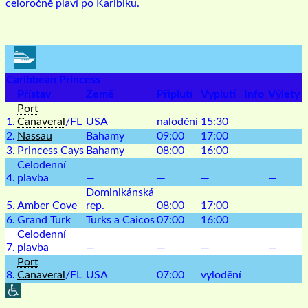
celoročně plaví po Karibiku.
Caribbean Princess
Přístav
Země
Připlutí
Vyplutí
Info
Výlety
Port
1.
Canaveral
/FL
USA
nalodění
15:30
2.
Nassau
Bahamy
09:00
17:00
3.
Princess Cays
Bahamy
08:00
16:00
Celodenní
4.
plavba
—
—
—
—
Dominikánská
5.
Amber Cove
rep.
08:00
17:00
6.
Grand Turk
Turks a Caicos
07:00
16:00
Celodenní
7.
plavba
—
—
—
—
Port
8.
Canaveral
/FL
USA
07:00
vylodění