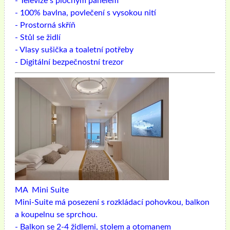
- Televize s plochým panelem
- 100% bavlna, povlečení s vysokou nití
- Prostorná skříň
- Stůl se židlí
- Vlasy sušička a toaletní potřeby
- Digitální bezpečnostní trezor
MA
Mini Suite
Mini-Suite má posezení s rozkládací pohovkou, balkon
a koupelnu se sprchou.
- Balkon se 2-4 židlemi, stolem a otomanem