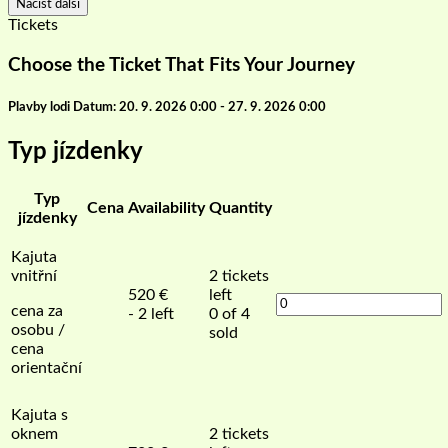
Načíst další
Tickets
Choose the Ticket That Fits Your Journey
Plavby lodi Datum: 20. 9. 2026 0:00 - 27. 9. 2026 0:00
Typ jízdenky
Typ
Cena
Availability
Quantity
jízdenky
Kajuta
vnitřní
2
tickets
520
€
left
cena za
- 2 left
0 of 4
osobu /
sold
cena
orientační
Kajuta s
oknem
2
tickets