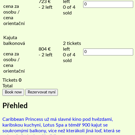
723
€
left
cena za
- 2 left
0 of 4
osobu /
sold
cena
orientační
Kajuta
balkonová
2
tickets
804
€
left
cena za
- 2 left
0 of 4
osobu /
sold
cena
orientační
Tickets
0
Total
Book now
Rezervovat nyní
Přehled
Caribbean Princess už má slavné kino pod hvězdami,
karibskou kuchyni, Lotus Spa a téměř 900 kajut se
soukromými balkony, více než kterákoli jiná loď, která se