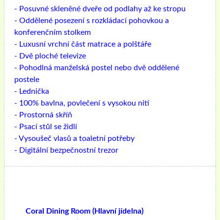
- Posuvné skleněné dveře od podlahy až ke stropu
- Oddělené posezení s rozkládací pohovkou a
konferenčním stolkem
- Luxusní vrchní část matrace a polštáře
- Dvě ploché televize
- Pohodlná manželská postel nebo dvě oddělené
postele
- Lednička
- 100% bavlna, povlečení s vysokou nití
- Prostorná skříň
- Psací stůl se židlí
- Vysoušeč vlasů a toaletní potřeby
- Digitální bezpečnostní trezor
Coral Dining Room (Hlavní jídelna)