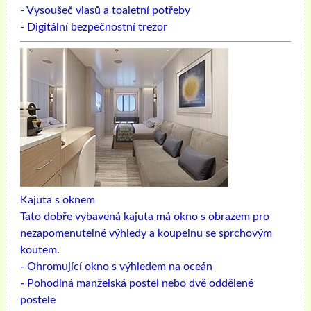
- Vysoušeč vlasů a toaletní potřeby
- Digitální bezpečnostní trezor
Kajuta s oknem
Tato dobře vybavená kajuta má okno s obrazem pro
nezapomenutelné výhledy a koupelnu se sprchovým
koutem.
- Ohromující okno s výhledem na oceán
- Pohodlná manželská postel nebo dvě oddělené
postele