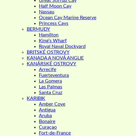
Great Stirrup Cay
Half Moon Cay
Nassau
Ocean Cay Marine Reserve
Princess Cays
BERMUDY
Hamilton
King’s Wharf
Royal Naval Dockyard
BRITSKÉ OSTROVY
KANADA A NOVÁ ANGLIE
KANÁRSKÉ OSTROVY
Arrecife
Fuerteventura
La Gomera
Las Palmas
Santa Cruz
KARIBIK
Amber Cove
Antigua
Aruba
Bonaire
Curaçao
Fort-de-France