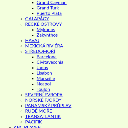
Grand Cayman
Grand Turk
Puerto Plata
GALAPÁGY
ŘECKÉ OSTROVY
Mykonos
Zakynthos
HAVAJ
MEXICKÁ RIVIÉRA
STŘEDOMOŘÍ
Barcelona
Civitavecchia
Janov
Lisabon
Marseille
Neapol
Toulon
SEVERNÍ EVROPA
NORSKÉ FJORDY
PANAMSKÝ PRŮPLAV
RUDÉ MOŘE
TRANSATLANTIK
PACIFIK
ABC PLAVEB