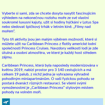
Vyberte si sami, zda se chcete dosyta nasytit fascinujícím
výhledem na nekonečnou rozlohu moře ze své vlastní
soukromé luxusní kajuty, užít si hodiny hýčkání v Lotus Spa
nebo sledovat špičkový trhák v letním kině. „Filmy nad
mořem“.
Tyto tři aktivity jsou jen malým výběrem možností, které si
můžete užít na Caribbean Princess z flotily americké lodní
společnosti Princess Cruises. Navzdory velikosti lodi je zde
útulná a osobní atmosféra, ve které je každý host středem
zájmu.
Caribbean Princess, která byla naposledy modernizována v
květnu 2019, nabízí prostor pro 3 140 cestujících a má
celkem 19 palub, z nichž jedna je vyhrazena výhradně
pohodlným miniapartmánům. O vaši fyzickou pohodu se
postará dvanáct různých restaurací. Se všemi svými
vymoženostmi je „Caribbean Princess“ stylovým místem
pohody na volném moři.