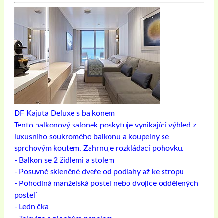
DF Kajuta
Deluxe s balkonem
Tento balkonový salonek poskytuje vynikající výhled z
luxusního soukromého balkonu a koupelny se
sprchovým koutem. Zahrnuje rozkládací pohovku.
- Balkon se 2 židlemi a stolem
- Posuvné skleněné dveře od podlahy až ke stropu
- Pohodlná manželská postel nebo dvojice oddělených
postelí
- Lednička