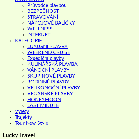
Průvodce plavbou
BEZPEČNOST
STRAVOVÁNÍ
NÁPOJOVÉ BALÍČKY
WELLNESS
INTERNET
KATEGORIE
LUXUSNÍ PLAVBY
WEEKEND CRUISE
Expediční plavby
KULINÁŘSKÁ PLAVBA
VÁNOČNÍ PLAVBY
SKUPINOVÉ PLAVBY
RODINNÉ PLAVBY
VELIKONOČNÍ PLAVBY
VEGANSKÉ PLAVBY
HONEYMOON
LAST MINUTE
Výlety
Trajekty
Tour New Style
Lucky Travel