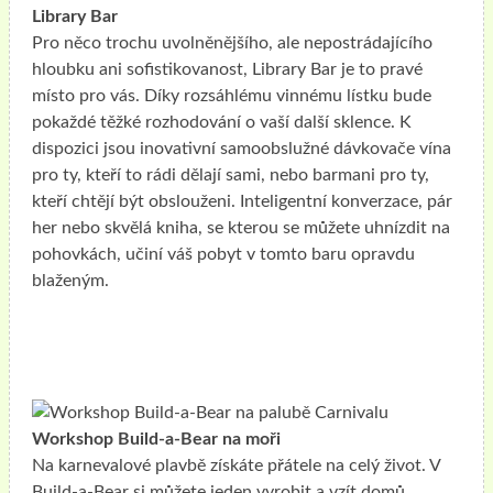
Library Bar
Pro něco trochu uvolněnějšího, ale nepostrádajícího
hloubku ani sofistikovanost, Library Bar je to pravé
místo pro vás. Díky rozsáhlému vinnému lístku bude
pokaždé těžké rozhodování o vaší další sklence. K
dispozici jsou inovativní samoobslužné dávkovače vína
pro ty, kteří to rádi dělají sami, nebo barmani pro ty,
kteří chtějí být obslouženi. Inteligentní konverzace, pár
her nebo skvělá kniha, se kterou se můžete uhnízdit na
pohovkách, učiní váš pobyt v tomto baru opravdu
blaženým.
Workshop Build-a-Bear na moři
Na karnevalové plavbě získáte přátele na celý život. V
Build-a-Bear si můžete jeden vyrobit a vzít domů.