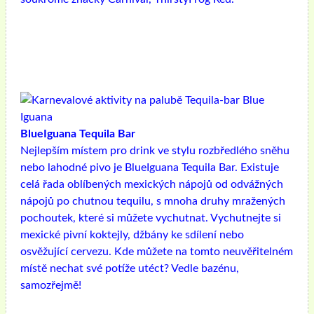
BlueIguana Tequila Bar
Nejlepším místem pro drink ve stylu rozbředlého sněhu
nebo lahodné pivo je BlueIguana Tequila Bar. Existuje
celá řada oblíbených mexických nápojů od odvážných
nápojů po chutnou tequilu, s mnoha druhy mražených
pochoutek, které si můžete vychutnat. Vychutnejte si
mexické pivní koktejly, džbány ke sdílení nebo
osvěžující cervezu. Kde můžete na tomto neuvěřitelném
místě nechat své potíže utéct? Vedle bazénu,
samozřejmě!