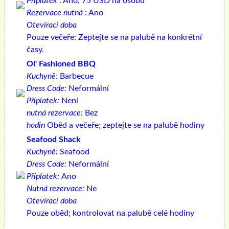
Příplatek
: Ano, 75 USD na osobu
Rezervace nutná
: Ano
Otevírací doba
Pouze večeře: Zeptejte se na palubě na konkrétní
časy.
Ol' Fashioned BBQ
Kuchyně:
Barbecue
Dress Code:
Neformální
Příplatek:
Není
nutná rezervace:
Bez
hodin
Oběd a večeře; zeptejte se na palubě hodiny
Seafood Shack
Kuchyně:
Seafood
Dress Code:
Neformální
Příplatek:
Ano
Nutná rezervace:
Ne
Otevírací doba
Pouze oběd; kontrolovat na palubě celé hodiny