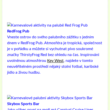
RedFrog Pub
Vneste ostrov do svého palubního zážitku s jedním
dnem v RedFrog Pub. Atmosféra je tropická, společnost
je v pořádku a můžete si vychutnat pivo soukromé
značky ThirstyFrog Red bez ohledu na čas. Inspirováni
uvolněnou atmosférou
Key West
, najdete v tomto
neuvěřitelném prostředí nějaký stolní fotbal, karibské
jídlo a živou hudbu.
Skybox Sports Bar
Jako vůbec první na moři má Carnival Cruise Lines