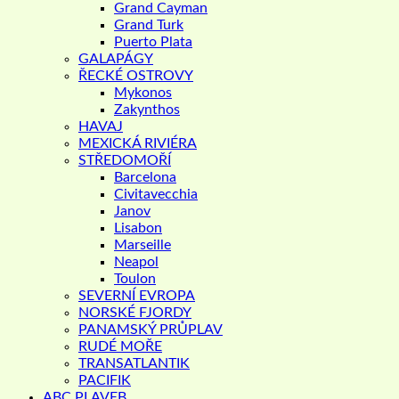
Grand Cayman
Grand Turk
Puerto Plata
GALAPÁGY
ŘECKÉ OSTROVY
Mykonos
Zakynthos
HAVAJ
MEXICKÁ RIVIÉRA
STŘEDOMOŘÍ
Barcelona
Civitavecchia
Janov
Lisabon
Marseille
Neapol
Toulon
SEVERNÍ EVROPA
NORSKÉ FJORDY
PANAMSKÝ PRŮPLAV
RUDÉ MOŘE
TRANSATLANTIK
PACIFIK
ABC PLAVEB