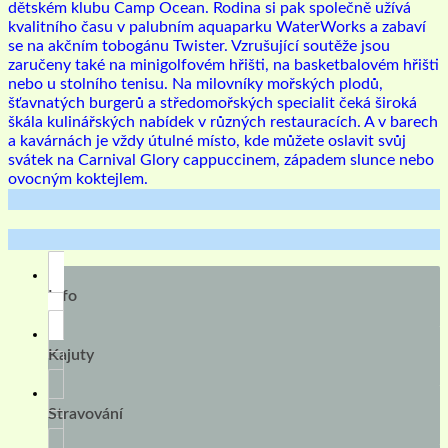
dětském klubu Camp Ocean. Rodina si pak společně užívá
kvalitního času v palubním aquaparku WaterWorks a zabaví
se na akčním tobogánu Twister. Vzrušující soutěže jsou
zaručeny také na minigolfovém hřišti, na basketbalovém hřišti
nebo u stolního tenisu. Na milovníky mořských plodů,
šťavnatých burgerů a středomořských specialit čeká široká
škála kulinářských nabídek v různých restauracích. A v barech
a kavárnách je vždy útulné místo, kde můžete oslavit svůj
svátek na Carnival Glory cappuccinem, západem slunce nebo
ovocným koktejlem.
Info
Kajuty
Stravování