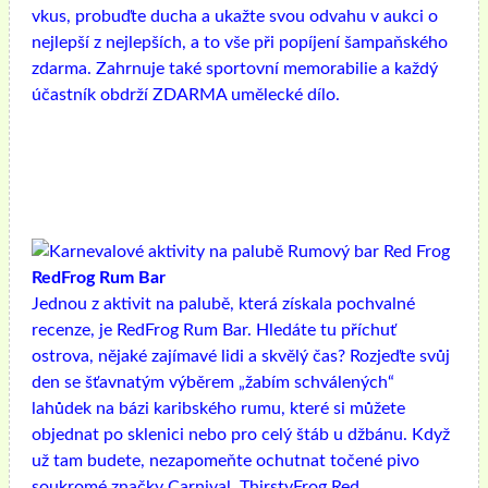
vkus, probuďte ducha a ukažte svou odvahu v aukci o
nejlepší z nejlepších, a to vše při popíjení šampaňského
zdarma. Zahrnuje také sportovní memorabilie a každý
účastník obdrží ZDARMA umělecké dílo.
RedFrog Rum Bar
Jednou z aktivit na palubě, která získala pochvalné
recenze, je RedFrog Rum Bar. Hledáte tu příchuť
ostrova, nějaké zajímavé lidi a skvělý čas? Rozjeďte svůj
den se šťavnatým výběrem „žabím schválených“
lahůdek na bázi karibského rumu, které si můžete
objednat po sklenici nebo pro celý štáb u džbánu. Když
už tam budete, nezapomeňte ochutnat točené pivo
soukromé značky Carnival, ThirstyFrog Red.