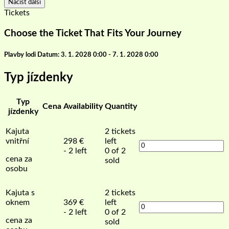
Načíst další
Tickets
Choose the Ticket That Fits Your Journey
Plavby lodi Datum: 3. 1. 2028 0:00 - 7. 1. 2028 0:00
Typ jízdenky
Typ
Cena
Availability
Quantity
jízdenky
Kajuta
2
tickets
vnitřní
298
€
left
- 2 left
0 of 2
cena za
sold
osobu
Kajuta s
2
tickets
oknem
369
€
left
- 2 left
0 of 2
cena za
sold