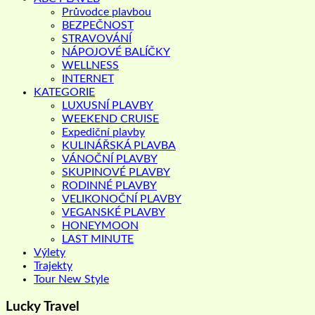
Průvodce plavbou
BEZPEČNOST
STRAVOVÁNÍ
NÁPOJOVÉ BALÍČKY
WELLNESS
INTERNET
KATEGORIE
LUXUSNÍ PLAVBY
WEEKEND CRUISE
Expediční plavby
KULINÁŘSKÁ PLAVBA
VÁNOČNÍ PLAVBY
SKUPINOVÉ PLAVBY
RODINNÉ PLAVBY
VELIKONOČNÍ PLAVBY
VEGANSKÉ PLAVBY
HONEYMOON
LAST MINUTE
Výlety
Trajekty
Tour New Style
Lucky Travel