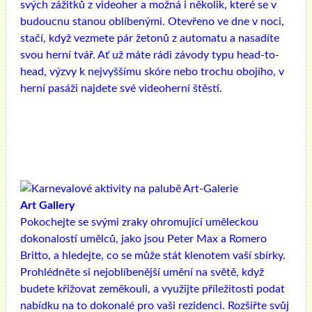
svých zážitků z videoher a možná i několik, které se v
budoucnu stanou oblíbenými. Otevřeno ve dne v noci,
stačí, když vezmete pár žetonů z automatu a nasadíte
svou herní tvář. Ať už máte rádi závody typu head-to-
head, výzvy k nejvyššímu skóre nebo trochu obojího, v
herní pasáži najdete své videoherní štěstí.
Art Gallery
Pokochejte se svými zraky ohromující uměleckou
dokonalostí umělců, jako jsou Peter Max a Romero
Britto, a hledejte, co se může stát klenotem vaší sbírky.
Prohlédněte si nejoblíbenější umění na světě, když
budete křižovat zeměkouli, a využijte příležitosti podat
nabídku na to dokonalé pro vaši rezidenci. Rozšiřte svůj