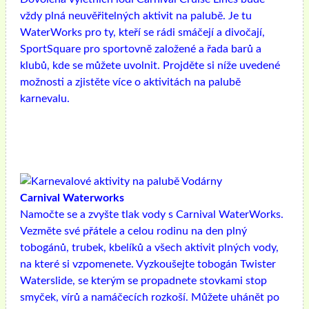
vždy plná neuvěřitelných aktivit na palubě. Je tu
WaterWorks pro ty, kteří se rádi smáčejí a divočají,
SportSquare pro sportovně založené a řada barů a
klubů, kde se můžete uvolnit. Projděte si níže uvedené
možnosti a zjistěte více o aktivitách na palubě
karnevalu.
Carnival Waterworks
Namočte se a zvyšte tlak vody s Carnival WaterWorks.
Vezměte své přátele a celou rodinu na den plný
tobogánů, trubek, kbelíků a všech aktivit plných vody,
na které si vzpomenete. Vyzkoušejte tobogán Twister
Waterslide, se kterým se propadnete stovkami stop
smyček, vírů a namáčecích rozkoší. Můžete uhánět po