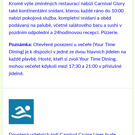
Kromě výše zmíněných restaurací nabízí Carnival Glory
také kontinentální snídani, kterou každé ráno do 10:00
nabízí pokojová služba, kompletní snídani a oběd
podávaný na palubě, včetně salátového baru a sushi v
pozdním odpoledni a 24hodinovou recepci. Pizzerie.
Poznámka:
Otevřené posezení u večeře (Your Time
Dining) je k dispozici v jedné ze dvou hlavních jídelen na
každé plavbě. Hosté, kteří si zvolí Your Time Dining,
mohou večeřet kdykoli mezi 17:30 a 21:00 v příslušné
jídelně.
Dovolená výletních lodí Carnival Cruise Lines bude