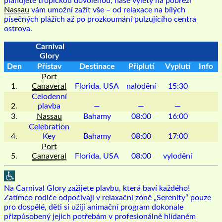
plánujete tropickou dovolenou, naše výlety na pobřeží
Nassau
vám umožní zažít vše – od relaxace na bílých
písečných plážích až po prozkoumání pulzujícího centra
ostrova.
Carnival
Glory
Den
Přístav
Destinace
Připlutí
Vyplutí
Info
Port
1.
Canaveral
Florida, USA
nalodění
15:30
Celodenní
2.
plavba
—
—
—
3.
Nassau
Bahamy
08:00
16:00
Celebration
4.
Key
Bahamy
08:00
17:00
Port
5.
Canaveral
Florida, USA
08:00
vylodění
Na Carnival Glory zažijete plavbu, která baví každého!
Zatímco rodiče odpočívají v relaxační zóně „Serenity“ pouze
pro dospělé, děti si užijí animační program dokonale
přizpůsobený jejich potřebám v profesionálně hlídaném