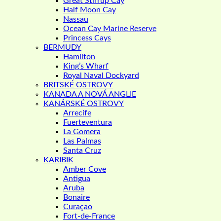
Great Stirrup Cay
Half Moon Cay
Nassau
Ocean Cay Marine Reserve
Princess Cays
BERMUDY
Hamilton
King’s Wharf
Royal Naval Dockyard
BRITSKÉ OSTROVY
KANADA A NOVÁ ANGLIE
KANÁRSKÉ OSTROVY
Arrecife
Fuerteventura
La Gomera
Las Palmas
Santa Cruz
KARIBIK
Amber Cove
Antigua
Aruba
Bonaire
Curaçao
Fort-de-France