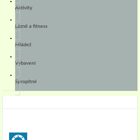
Aktivity
Lázně a fitness
Mládež
Vybavení
Spropitné