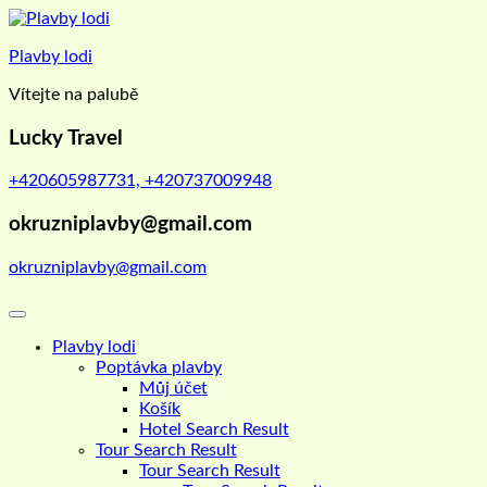
Skip
to
Plavby lodi
content
Vítejte na palubě
Lucky Travel
+420605987731, +420737009948
okruzniplavby@gmail.com
okruzniplavby@gmail.com
Plavby lodi
Poptávka plavby
Můj účet
Košík
Hotel Search Result
Tour Search Result
Tour Search Result