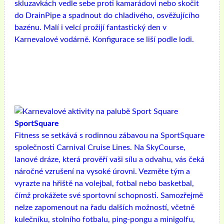
skluzavkách vedle sebe proti kamarádovi nebo skočit
do DrainPipe a spadnout do chladivého, osvěžujícího
bazénu. Malí i velcí prožijí fantastický den v
Karnevalové vodárně. Konfigurace se liší podle lodi.
SportSquare
Fitness se setkává s rodinnou zábavou na SportSquare
společnosti Carnival Cruise Lines. Na SkyCourse,
lanové dráze, která prověří vaši sílu a odvahu, vás čeká
náročné vzrušení na vysoké úrovni. Vezměte tým a
vyrazte na hřiště na volejbal, fotbal nebo basketbal,
čímž prokážete své sportovní schopnosti. Samozřejmě
nelze zapomenout na řadu dalších možností, včetně
kulečníku, stolního fotbalu, ping-pongu a minigolfu,