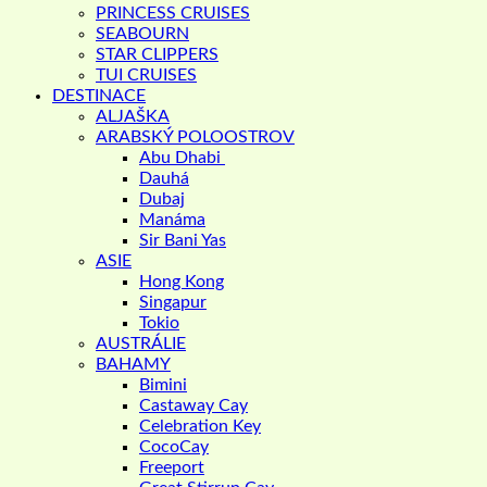
PRINCESS CRUISES
SEABOURN
STAR CLIPPERS
TUI CRUISES
DESTINACE
ALJAŠKA
ARABSKÝ POLOOSTROV
Abu Dhabi
Dauhá
Dubaj
Manáma
Sir Bani Yas
ASIE
Hong Kong
Singapur
Tokio
AUSTRÁLIE
BAHAMY
Bimini
Castaway Cay
Celebration Key
CocoCay
Freeport