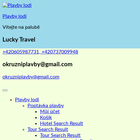
Skip
to
Plavby lodi
content
Vítejte na palubě
Lucky Travel
+420605987731, +420737009948
okruzniplavby@gmail.com
okruzniplavby@gmail.com
Plavby lodi
Poptávka plavby
Můj účet
Košík
Hotel Search Result
Tour Search Result
Tour Search Result