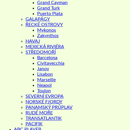
Grand Cayman
Grand Turk
Puerto Plata
GALAPÁGY
ŘECKÉ OSTROVY
Mykonos
Zakynthos
HAVAJ
MEXICKÁ RIVIÉRA
STŘEDOMOŘÍ
Barcelona
Civitavecchia
Janov
Lisabon
Marseille
Neapol
Toulon
SEVERNÍ EVROPA
NORSKÉ FJORDY
PANAMSKÝ PRŮPLAV
RUDÉ MOŘE
TRANSATLANTIK
PACIFIK
ABC PLAVEB