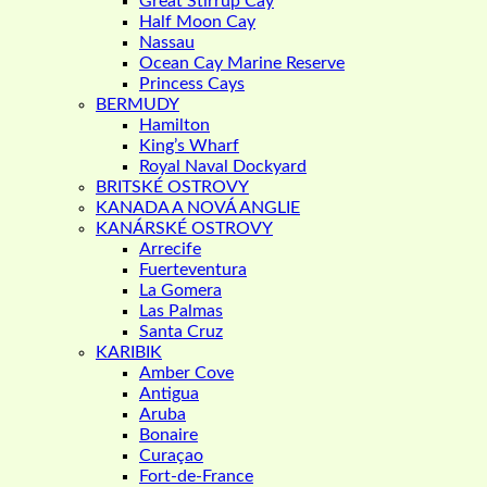
Great Stirrup Cay
Half Moon Cay
Nassau
Ocean Cay Marine Reserve
Princess Cays
BERMUDY
Hamilton
King’s Wharf
Royal Naval Dockyard
BRITSKÉ OSTROVY
KANADA A NOVÁ ANGLIE
KANÁRSKÉ OSTROVY
Arrecife
Fuerteventura
La Gomera
Las Palmas
Santa Cruz
KARIBIK
Amber Cove
Antigua
Aruba
Bonaire
Curaçao
Fort-de-France