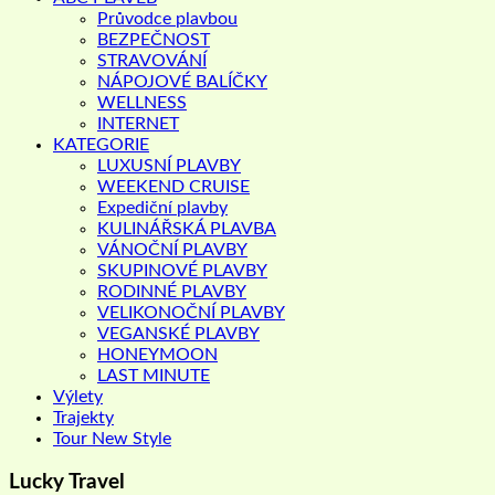
Průvodce plavbou
BEZPEČNOST
STRAVOVÁNÍ
NÁPOJOVÉ BALÍČKY
WELLNESS
INTERNET
KATEGORIE
LUXUSNÍ PLAVBY
WEEKEND CRUISE
Expediční plavby
KULINÁŘSKÁ PLAVBA
VÁNOČNÍ PLAVBY
SKUPINOVÉ PLAVBY
RODINNÉ PLAVBY
VELIKONOČNÍ PLAVBY
VEGANSKÉ PLAVBY
HONEYMOON
LAST MINUTE
Výlety
Trajekty
Tour New Style
Lucky Travel