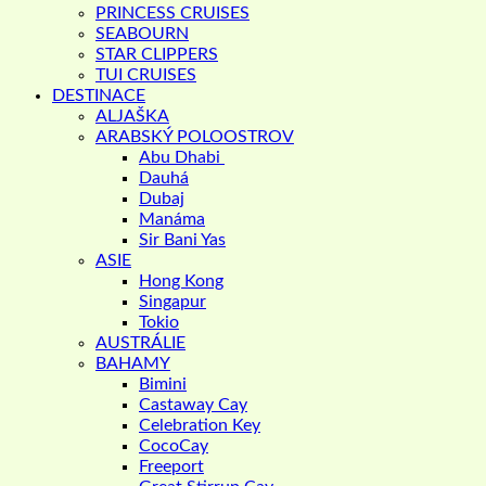
PRINCESS CRUISES
SEABOURN
STAR CLIPPERS
TUI CRUISES
DESTINACE
ALJAŠKA
ARABSKÝ POLOOSTROV
Abu Dhabi
Dauhá
Dubaj
Manáma
Sir Bani Yas
ASIE
Hong Kong
Singapur
Tokio
AUSTRÁLIE
BAHAMY
Bimini
Castaway Cay
Celebration Key
CocoCay
Freeport