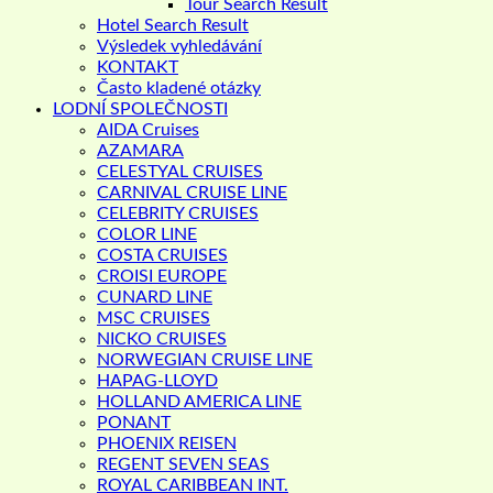
Tour Search Result
Hotel Search Result
Výsledek vyhledávání
KONTAKT
Často kladené otázky
LODNÍ SPOLEČNOSTI
AIDA Cruises
AZAMARA
CELESTYAL CRUISES
CARNIVAL CRUISE LINE
CELEBRITY CRUISES
COLOR LINE
COSTA CRUISES
CROISI EUROPE
CUNARD LINE
MSC CRUISES
NICKO CRUISES
NORWEGIAN CRUISE LINE
HAPAG-LLOYD
HOLLAND AMERICA LINE
PONANT
PHOENIX REISEN
REGENT SEVEN SEAS
ROYAL CARIBBEAN INT.