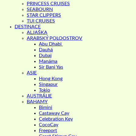
PRINCESS CRUISES
SEABOURN
STAR CLIPPERS
TUI CRUISES
DESTINACE
ALJAŠKA
ARABSKÝ POLOOSTROV
Abu Dhabi
Dauhá
Dubaj
Manáma
Sir Bani Yas
ASIE
Hong Kong
Singapur
Tokio
AUSTRÁLIE
BAHAMY
Bimini
Castaway Cay
Celebration Key
CocoCay
Freeport