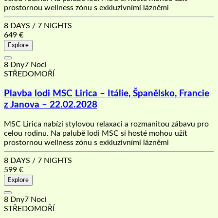
prostornou wellness zónu s exkluzivními lázněmi
8 DAYS / 7 NIGHTS
649
€
Explore
8 Dny7 Noci
STŘEDOMOŘÍ
Plavba lodi MSC Lirica – Itálie, Španělsko, Francie
z Janova – 22.02.2028
MSC Lirica nabízí stylovou relaxaci a rozmanitou zábavu pro
celou rodinu. Na palubě lodi MSC si hosté mohou užít
prostornou wellness zónu s exkluzivními lázněmi
8 DAYS / 7 NIGHTS
599
€
Explore
8 Dny7 Noci
STŘEDOMOŘÍ