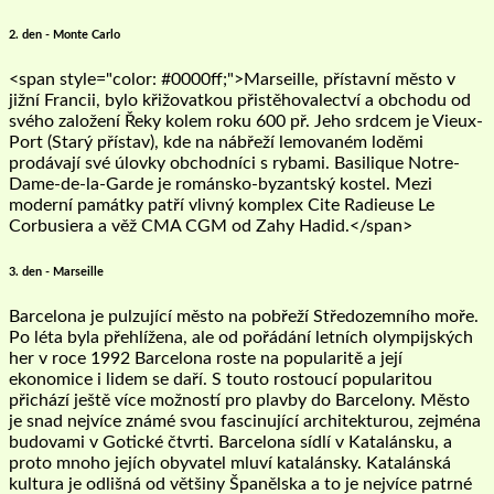
2. den - Monte Carlo
<span style="color: #0000ff;">Marseille, přístavní město v
jižní Francii, bylo křižovatkou přistěhovalectví a obchodu od
svého založení Řeky kolem roku 600 př. Jeho srdcem je Vieux-
Port (Starý přístav), kde na nábřeží lemovaném loděmi
prodávají své úlovky obchodníci s rybami. Basilique Notre-
Dame-de-la-Garde je románsko-byzantský kostel. Mezi
moderní památky patří vlivný komplex Cite Radieuse Le
Corbusiera a věž CMA CGM od Zahy Hadid.</span>
3. den - Marseille
Barcelona je pulzující město na pobřeží Středozemního moře.
Po léta byla přehlížena, ale od pořádání letních olympijských
her v roce 1992 Barcelona roste na popularitě a její
ekonomice i lidem se daří. S touto rostoucí popularitou
přichází ještě více možností pro plavby do Barcelony. Město
je snad nejvíce známé svou fascinující architekturou, zejména
budovami v Gotické čtvrti. Barcelona sídlí v Katalánsku, a
proto mnoho jejích obyvatel mluví katalánsky. Katalánská
kultura je odlišná od většiny Španělska a to je nejvíce patrné