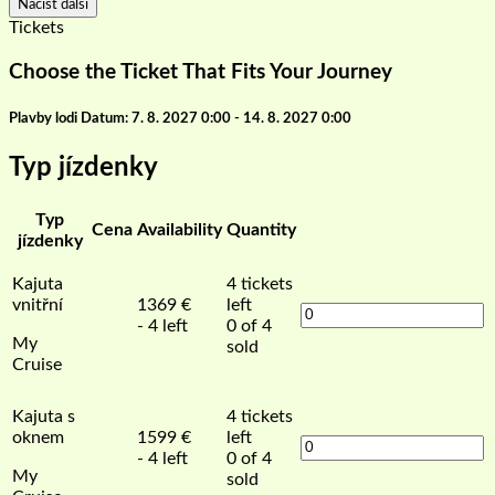
Načíst další
Tickets
Choose the Ticket That Fits Your Journey
Plavby lodi Datum: 7. 8. 2027 0:00 - 14. 8. 2027 0:00
Typ jízdenky
Typ
Cena
Availability
Quantity
jízdenky
Kajuta
4
tickets
vnitřní
1369
€
left
- 4 left
0 of 4
My
sold
Cruise
Kajuta s
4
tickets
oknem
1599
€
left
- 4 left
0 of 4
My
sold