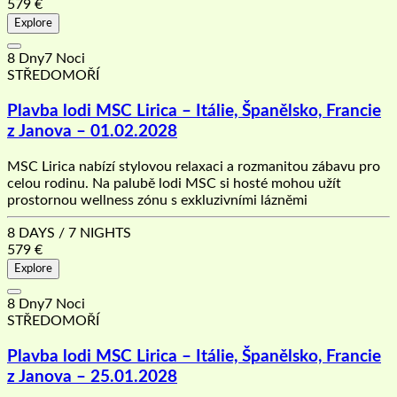
579
€
Explore
8 Dny7 Noci
STŘEDOMOŘÍ
Plavba lodi MSC Lirica – Itálie, Španělsko, Francie
z Janova – 01.02.2028
MSC Lirica nabízí stylovou relaxaci a rozmanitou zábavu pro
celou rodinu. Na palubě lodi MSC si hosté mohou užít
prostornou wellness zónu s exkluzivními lázněmi
8 DAYS / 7 NIGHTS
579
€
Explore
8 Dny7 Noci
STŘEDOMOŘÍ
Plavba lodi MSC Lirica – Itálie, Španělsko, Francie
z Janova – 25.01.2028