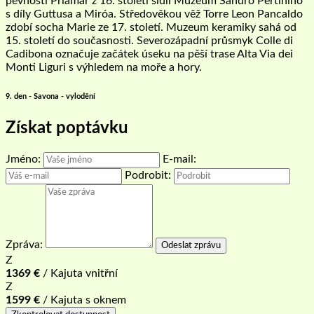
pevnosti Priamar z 16. století sídlí Muzeum Sandro Pertiniho
s díly Guttusa a Miróa. Středověkou věž Torre Leon Pancaldo
zdobí socha Marie ze 17. století. Muzeum keramiky sahá od
15. století do současnosti. Severozápadní průsmyk Colle di
Cadibona označuje začátek úseku na pěší trase Alta Via dei
Monti Liguri s výhledem na moře a hory.
9. den - Savona - vylodění
Získat poptávku
Jméno:
E-mail:
Podrobit:
Zpráva:
Odeslat zprávu
Z
1369
€
/ Kajuta vnitřní
Z
1599
€
/ Kajuta s oknem