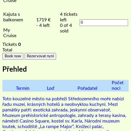
Cruise
Kajuta s
4
tickets
balkonem
1719
€
left
- 4 left
0 of 4
My
sold
Cruise
Tickets
0
Total
Book now
Rezervovat nyní
Přehled
Počet
Termín
Loď
Pořadatel
noci
Toto kouzelné město na pobřeží Středozemního moře nabízí
řadu muzeí, krásných hotelů a neobvyklou kuchyni. Mezi
památky patří: exotická zahrada, jeskynní observatoř,
Muzeum prehistorické antropologie, zahrady a terasy kasina,
náměstí Casino Square, kostel sv. Karla, Národní muzeum
loutek, schodiště „La rampe Major“, Knížecí palác,