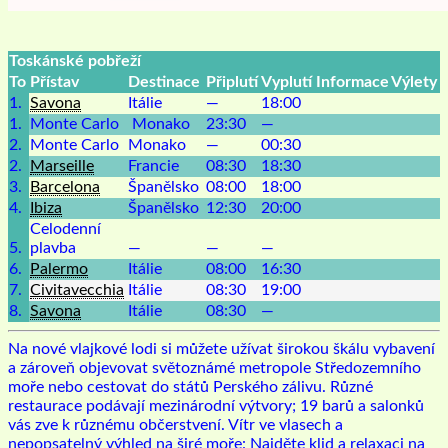
Toskánské pobřeží
To
Přístav
Destinace
Připlutí
Vyplutí
Informace
Výlety
1.
Savona
Itálie
—
18:00
1.
Monte Carlo
Monako
23:30
—
2.
Monte Carlo
Monako
—
00:30
2.
Marseille
Francie
08:30
18:30
3.
Barcelona
Španělsko
08:00
18:00
4.
Ibiza
Španělsko
12:30
20:00
Celodenní
5.
plavba
—
—
—
6.
Palermo
Itálie
08:00
16:30
7.
Civitavecchia
Itálie
08:30
19:00
8.
Savona
Itálie
08:30
—
Na nové vlajkové lodi si můžete užívat širokou škálu vybavení
a zároveň objevovat světoznámé metropole Středozemního
moře nebo cestovat do států Perského zálivu. Různé
restaurace podávají mezinárodní výtvory; 19 barů a salonků
vás zve k různému občerstvení. Vítr ve vlasech a
nepopsatelný výhled na širé moře: Najděte klid a relaxaci na