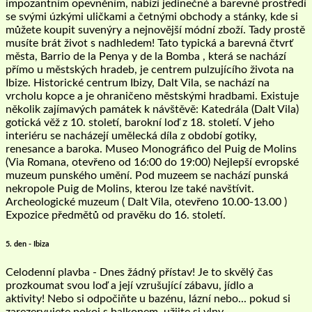
impozantním opevněním, nabízí jedinečné a barevné prostředí
se svými úzkými uličkami a četnými obchody a stánky, kde si
můžete koupit suvenýry a nejnovější módní zboží. Tady prostě
musíte brát život s nadhledem! Tato typická a barevná čtvrť
města, Barrio de la Penya y de la Bomba , která se nachází
přímo u městských hradeb, je centrem pulzujícího života na
Ibize. Historické centrum Ibizy, Dalt Vila, se nachází na
vrcholu kopce a je ohraničeno městskými hradbami. Existuje
několik zajímavých památek k návštěvě: Katedrála (Dalt Vila)
gotická věž z 10. století, barokní loď z 18. století. V jeho
interiéru se nacházejí umělecká díla z období gotiky,
renesance a baroka. Museo Monográfico del Puig de Molins
(Via Romana, otevřeno od 16:00 do 19:00) Nejlepší evropské
muzeum punského umění. Pod muzeem se nachází punská
nekropole Puig de Molins, kterou lze také navštívit.
Archeologické muzeum ( Dalt Vila, otevřeno 10.00-13.00 )
Expozice předmětů od pravěku do 16. století.
5. den - Ibiza
Celodenní plavba - Dnes žádný přístav! Je to skvělý čas
prozkoumat svou loď a její vzrušující zábavu, jídlo a
aktivity! Nebo si odpočiňte u bazénu, lázní nebo... pokud si
zarezervujete pokoj s balkonem, užijte si vlny.