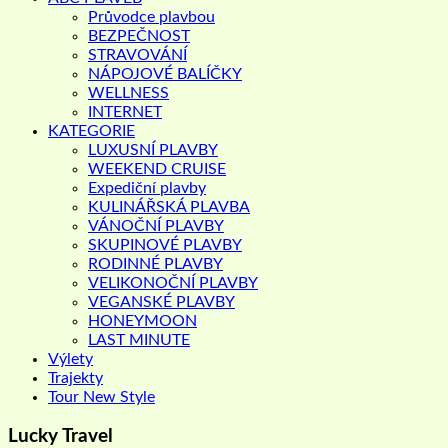
Průvodce plavbou
BEZPEČNOST
STRAVOVÁNÍ
NÁPOJOVÉ BALÍČKY
WELLNESS
INTERNET
KATEGORIE
LUXUSNÍ PLAVBY
WEEKEND CRUISE
Expediční plavby
KULINÁŘSKÁ PLAVBA
VÁNOČNÍ PLAVBY
SKUPINOVÉ PLAVBY
RODINNÉ PLAVBY
VELIKONOČNÍ PLAVBY
VEGANSKÉ PLAVBY
HONEYMOON
LAST MINUTE
Výlety
Trajekty
Tour New Style
Lucky Travel