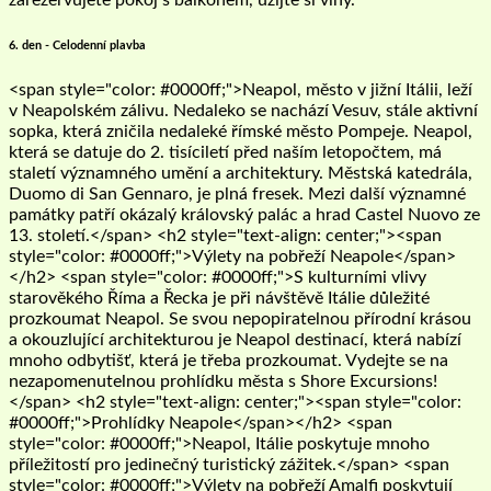
6. den - Celodenní plavba
<span style="color: #0000ff;">Neapol, město v jižní Itálii, leží
v Neapolském zálivu. Nedaleko se nachází Vesuv, stále aktivní
sopka, která zničila nedaleké římské město Pompeje. Neapol,
která se datuje do 2. tisíciletí před naším letopočtem, má
staletí významného umění a architektury. Městská katedrála,
Duomo di San Gennaro, je plná fresek. Mezi další významné
památky patří okázalý královský palác a hrad Castel Nuovo ze
13. století.</span> <h2 style="text-align: center;"><span
style="color: #0000ff;">Výlety na pobřeží Neapole</span>
</h2> <span style="color: #0000ff;">S kulturními vlivy
starověkého Říma a Řecka je při návštěvě Itálie důležité
prozkoumat Neapol. Se svou nepopiratelnou přírodní krásou
a okouzlující architekturou je Neapol destinací, která nabízí
mnoho odbytišť, která je třeba prozkoumat. Vydejte se na
nezapomenutelnou prohlídku města s Shore Excursions!
</span> <h2 style="text-align: center;"><span style="color:
#0000ff;">Prohlídky Neapole</span></h2> <span
style="color: #0000ff;">Neapol, Itálie poskytuje mnoho
příležitostí pro jedinečný turistický zážitek.</span> <span
style="color: #0000ff;">Výlety na pobřeží Amalfi poskytují