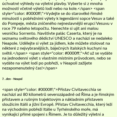
úchvatné výhledy na výletní plavby. Vyberte si z mnoha
možností včetně výletů lodí nebo na kole.</span> <span
style="color: #0000ff;">Vydejte se do starověké římské
minulosti s pobřežními výlety k legendární sopce Vesuv a také
do Pompeje, města zničeného nejneslavnější erupcí Vesuvu v
roce 79 našeho letopočtu. Nenechte si ujít ani malou
vesničku Sorrento. Navštivte palác Caserta, který je na
seznamu světového dědictví UNESCO a nachází se nedaleko
Neapole. Udělejte si výlet za jídlem, kde můžete stolovat na
některé z nejvybranějších, báječných italských kuchyní na
světě.</span> <span style="color: #0000ff;">Ať už se vydáte
na jednodenní výlet s vlastním místním průvodcem, nebo se
vydáte na výlet lodí po pobřeží, v Neapoli zažijete
nezapomenutelný čas!</span>
7. .den - Neapol
<span style="color: #0000ff;">Přístav Civitavecchia se
nachází asi 80 kilometrů severozápadně od Říma a je římským
přístavem a rušným trajektovým a nákladním přístavem
sloužícím Itálii a jižní Evropě. Přístav Civitavecchia, který leží
na východním pobřeží Itálie u Tyrhénského moře, má
vynikající přímé spojení s Římem. Je to důležitý výletní a