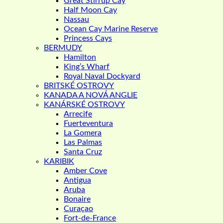
Great Stirrup Cay
Half Moon Cay
Nassau
Ocean Cay Marine Reserve
Princess Cays
BERMUDY
Hamilton
King’s Wharf
Royal Naval Dockyard
BRITSKÉ OSTROVY
KANADA A NOVÁ ANGLIE
KANÁRSKÉ OSTROVY
Arrecife
Fuerteventura
La Gomera
Las Palmas
Santa Cruz
KARIBIK
Amber Cove
Antigua
Aruba
Bonaire
Curaçao
Fort-de-France