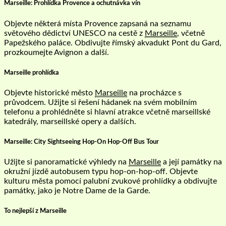
Marseille: Prohlídka Provence a ochutnávka vín
Objevte některá místa Provence zapsaná na seznamu
světového dědictví UNESCO na cestě z
Marseille
, včetně
Papežského paláce. Obdivujte římský akvadukt Pont du Gard,
prozkoumejte Avignon a další.
Marseille prohlídka
Objevte historické město
Marseille
na procházce s
průvodcem. Užijte si řešení hádanek na svém mobilním
telefonu a prohlédněte si hlavní atrakce včetně marseillské
katedrály, marseillské opery a dalších.
Marseille: City Sightseeing Hop-On Hop-Off Bus Tour
Užijte si panoramatické výhledy na
Marseille
a její památky na
okružní jízdě autobusem typu hop-on-hop-off. Objevte
kulturu města pomocí palubní zvukové prohlídky a obdivujte
památky, jako je Notre Dame de la Garde.
To nejlepší z Marseille