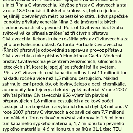
silnicí Řím a Civitavecchia. Když se přístav Civitavecchia stal
v roce 1870 součástí Italského království, bylo to jedno z
nejsilněji opevněných měst papežského státu, když papežské
jednotky přivítaly generála Nina Bixia jménem italských
sjednocovacích sil v pevnosti Port of Civitavecchia. Druhá
světová válka přinesla zničení až tří čtvrtin přístavu
Civitavecchia. Rekonstrukce rozšířila přístav Civitavecchia za
jeho předválečnou oblast. Autorita Portuale Civitavecchia
(Římský přístav) je odpovědná za správu a provoz přístavu
Civitavecchia a také přístavů Fiumicino a Gaeta. Moderní
přístav Civitavecchia je centrem železničních, silničních a
leteckých sítí, které jej spojují se střední Itálií a světem.
Přístav Civitavecchia má kapacitu odbavit asi 11 milionů tun
nákladu ročně a více než 1,5 milionu cestujících. Náklad
zahrnuje lesní produkty, obiloviny, železo a ocel, chemikálie,
automobily, kontejnery a tekutý sypký materiál. V roce 2007
přivítal přístav Civitavecchia 856 výletních plavidel
přepravujících 1,6 milionu cestujících a celkový počet
cestujících na trajektech a výletních lodích byl 3,8 milionu. V
roce 2007 přístav Civitavecchia odbavil celkem 7,7 milionů
tun nákladu. Toto celkové množství zahrnovalo 1,5 milionu
tun kapalného sypkého materiálu, 1,7 milionu tun pevného
sypkého materiálu, 4,6 milionu tun balíků a 31,1 tisíc TEU