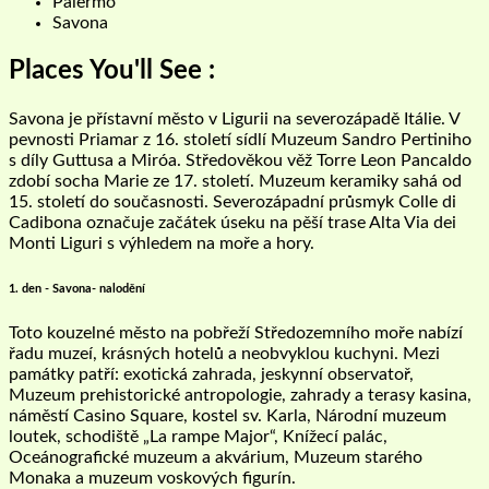
Palermo
Savona
Places You'll See :
Savona je přístavní město v Ligurii na severozápadě Itálie. V
pevnosti Priamar z 16. století sídlí Muzeum Sandro Pertiniho
s díly Guttusa a Miróa. Středověkou věž Torre Leon Pancaldo
zdobí socha Marie ze 17. století. Muzeum keramiky sahá od
15. století do současnosti. Severozápadní průsmyk Colle di
Cadibona označuje začátek úseku na pěší trase Alta Via dei
Monti Liguri s výhledem na moře a hory.
1. den - Savona- nalodění
Toto kouzelné město na pobřeží Středozemního moře nabízí
řadu muzeí, krásných hotelů a neobvyklou kuchyni. Mezi
památky patří: exotická zahrada, jeskynní observatoř,
Muzeum prehistorické antropologie, zahrady a terasy kasina,
náměstí Casino Square, kostel sv. Karla, Národní muzeum
loutek, schodiště „La rampe Major“, Knížecí palác,
Oceánografické muzeum a akvárium, Muzeum starého
Monaka a muzeum voskových figurín.