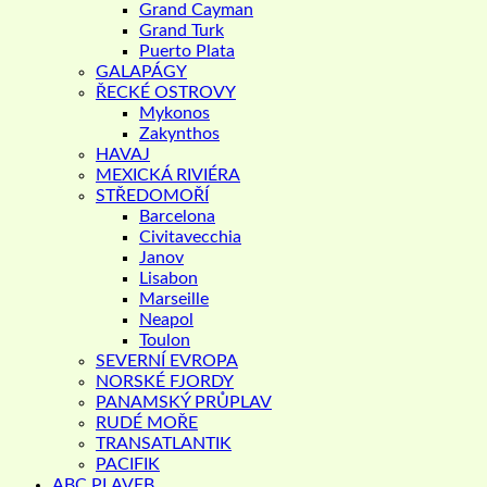
Grand Cayman
Grand Turk
Puerto Plata
GALAPÁGY
ŘECKÉ OSTROVY
Mykonos
Zakynthos
HAVAJ
MEXICKÁ RIVIÉRA
STŘEDOMOŘÍ
Barcelona
Civitavecchia
Janov
Lisabon
Marseille
Neapol
Toulon
SEVERNÍ EVROPA
NORSKÉ FJORDY
PANAMSKÝ PRŮPLAV
RUDÉ MOŘE
TRANSATLANTIK
PACIFIK
ABC PLAVEB