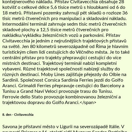
kontejnerového nákladu. Přístav Civitavecchia obsahuje 28
kotvišť o celkové délce 5,6 tisíce metrů s hloubkami od 6 do
18 metrů. Přístavní pozemky zahrnují pět skladů o rozloze 36
tisíc metrů čtverečních pro manipulaci a skladování nákladu.
Intermodální terminál zahrnuje sedm tisíc metrů čtverečních
skladové plochy a 12,5 tisíce metrů čtverečních pro
nakládku/vykládku železničních vozů a parkování. Přístav
Civitavecchia je jedním z nejrušnějších trajektových přístavů
na světě. Jen 80 kilometrů severozápadně od Říma je hlavním
turistickým cílem lidí cestujících do Věčného města. Je to také
centrální přístav pro trajekty přepravující cestující do více
místních destinací. Trajektový terminál nabízí kompletní
vybavení. Různé trajektové společnosti nabízejí služby do
různých destinací. Moby Lines zajišťuje přejezdy do Olbie na
Sardinii. Společnost Corsica Sardinia Ferries jezdí do Golfo
Aranci. Grimaldi Ferries přepravuje cestující do Barcelony a
Tunisu a Grand Navi Veloci provozuje trasu do Tunisu.
Ferrovie dello Stato provozuje kombinovanou železniční a
trajektovou dopravu do Golfo Aranci.</span>
8. den - Civitavecchia
Savona je přístavní město v Ligurii na severozápadě Itálie. V