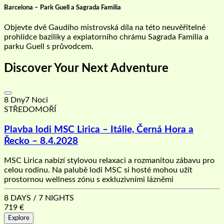
Barcelona – Park Guell a Sagrada Familia
Objevte dvě Gaudího mistrovská díla na této neuvěřitelné
prohlídce baziliky a expiatorního chrámu Sagrada Familia a
parku Guell s průvodcem.
Discover Your Next Adventure
8 Dny7 Noci
STŘEDOMOŘÍ
Plavba lodi MSC Lirica – Itálie, Černá Hora a
Řecko – 8.4.2028
MSC Lirica nabízí stylovou relaxaci a rozmanitou zábavu pro
celou rodinu. Na palubě lodi MSC si hosté mohou užít
prostornou wellness zónu s exkluzivními lázněmi
8 DAYS / 7 NIGHTS
719
€
Explore