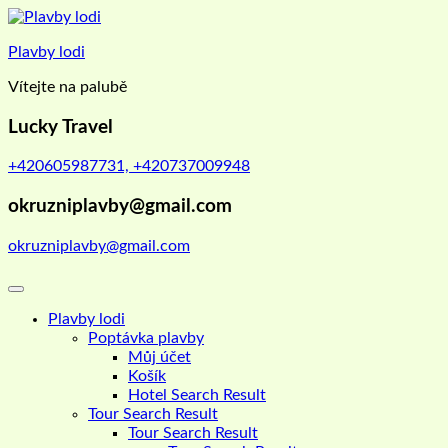
Skip
to
Plavby lodi
content
Vítejte na palubě
Lucky Travel
+420605987731, +420737009948
okruzniplavby@gmail.com
okruzniplavby@gmail.com
Plavby lodi
Poptávka plavby
Můj účet
Košík
Hotel Search Result
Tour Search Result
Tour Search Result