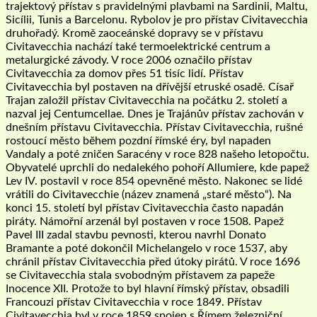
trajektový přístav s pravidelnými plavbami na Sardinii, Maltu,
Sicílii, Tunis a Barcelonu. Rybolov je pro přístav Civitavecchia
druhořadý. Kromě zaoceánské dopravy se v přístavu
Civitavecchia nachází také termoelektrické centrum a
metalurgické závody. V roce 2006 označilo přístav
Civitavecchia za domov přes 51 tisíc lidí. Přístav
Civitavecchia byl postaven na dřívější etruské osadě. Císař
Trajan založil přístav Civitavecchia na počátku 2. století a
nazval jej Centumcellae. Dnes je Trajánův přístav zachován v
dnešním přístavu Civitavecchia. Přístav Civitavecchia, rušné
rostoucí město během pozdní římské éry, byl napaden
Vandaly a poté zničen Saracény v roce 828 našeho letopočtu.
Obyvatelé uprchli do nedalekého pohoří Allumiere, kde papež
Lev IV. postavil v roce 854 opevněné město. Nakonec se lidé
vrátili do Civitavecchie (název znamená „staré město“). Na
konci 15. století byl přístav Civitavecchia často napadán
piráty. Námořní arzenál byl postaven v roce 1508. Papež
Pavel III zadal stavbu pevnosti, kterou navrhl Donato
Bramante a poté dokončil Michelangelo v roce 1537, aby
chránil přístav Civitavecchia před útoky pirátů. V roce 1696
se Civitavecchia stala svobodným přístavem za papeže
Inocence XII. Protože to byl hlavní římský přístav, obsadili
Francouzi přístav Civitavecchia v roce 1849. Přístav
Civitavecchia byl v roce 1859 spojen s Římem železniční