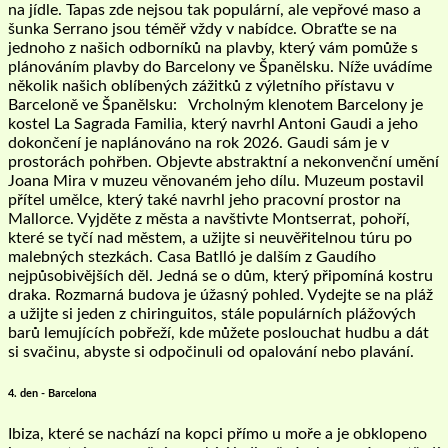
na jídle. Tapas zde nejsou tak populární, ale vepřové maso a
šunka Serrano jsou téměř vždy v nabídce. Obraťte se na
jednoho z našich odborníků na plavby, který vám pomůže s
plánováním plavby do Barcelony ve Španělsku. Níže uvádíme
několik našich oblíbených zážitků z výletního přístavu v
Barceloně ve Španělsku: Vrcholným klenotem Barcelony je
kostel La Sagrada Familia, který navrhl Antoni Gaudi a jeho
dokončení je naplánováno na rok 2026. Gaudi sám je v
prostorách pohřben. Objevte abstraktní a nekonvenční umění
Joana Mira v muzeu věnovaném jeho dílu. Muzeum postavil
přítel umělce, který také navrhl jeho pracovní prostor na
Mallorce. Vyjděte z města a navštivte Montserrat, pohoří,
které se tyčí nad městem, a užijte si neuvěřitelnou túru po
malebných stezkách. Casa Batlló je dalším z Gaudího
nejpůsobivějších děl. Jedná se o dům, který připomíná kostru
draka. Rozmarná budova je úžasný pohled. Vydejte se na pláž
a užijte si jeden z chiringuitos, stále populárních plážových
barů lemujících pobřeží, kde můžete poslouchat hudbu a dát
si svačinu, abyste si odpočinuli od opalování nebo plavání.
4. den - Barcelona
Ibiza, které se nachází na kopci přímo u moře a je obklopeno