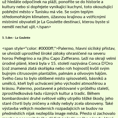
už hledáte odpočinek na pláži, ponoříte se do historie a
kultury nebo si dopřejete vynikající kuchyni, toto okouzlující
pobřežní město v Tunisku má vše. Se svým teplým
středomořským klimatem, úžasnou krajinou a vstřícnými
místními obyvateli je La Goulette destinací, kterou byste si
neměli nechat ujít.</span>
5. 5.den - La Goulette
<span style="color: #0000ff;">Palermo, hlavní sicilský přístav,
se uhnízdí uprostřed široké zátoky ohraničené na severu
horou Pellegrino a na jihu Capo Zafferano. Leží na okraji velmi
úrodné pláně, která byla v 15. století nazývána Conca D’Oro
(což znamená zlatá skořápka nebo roh hojnosti) kvůli svým
bujným citrusovým plantážím, palmám a olivovým hájům.
Svého času to bylo oblíbené místo spisovatelů, básníků a
umělců, kteří byli uchváceni jeho východní atmosférou a
krásou. Palermo, postavené a pěstované v průběhu staletí,
zprostředkovává řadu různých kultur a tradic. Během
bombardování druhé světové války utrpělo těžké škody, jeho
staré čtvrti byly zničeny a nikdy nebyly zcela obnoveny. Také
výstavba velkých moderních rozpadajících se budov na
předměstích nijak nezlepšila image města. Přesto si zachovalo