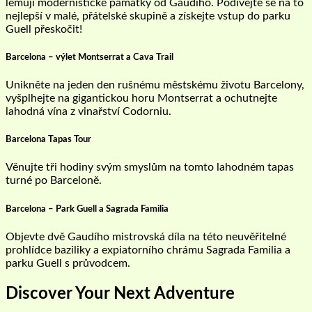
lemují modernistické památky od Gaudího. Podívejte se na to
nejlepší v malé, přátelské skupině a získejte vstup do parku
Guell přeskočit!
Barcelona – výlet Montserrat a Cava Trail
Unikněte na jeden den rušnému městskému životu Barcelony,
vyšplhejte na gigantickou horu Montserrat a ochutnejte
lahodná vína z vinařství Codorniu.
Barcelona Tapas Tour
Věnujte tři hodiny svým smyslům na tomto lahodném tapas
turné po Barceloně.
Barcelona – Park Guell a Sagrada Familia
Objevte dvě Gaudího mistrovská díla na této neuvěřitelné
prohlídce baziliky a expiatorního chrámu Sagrada Familia a
parku Guell s průvodcem.
Discover Your Next Adventure