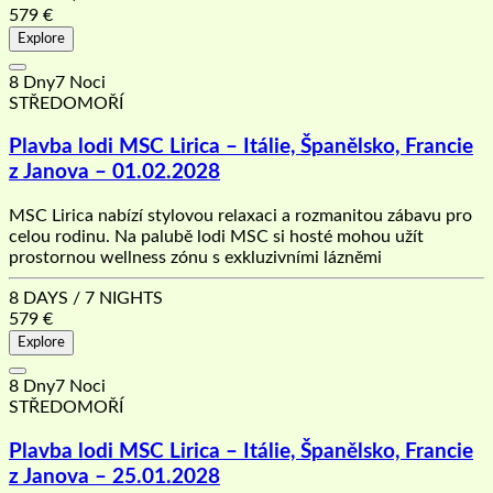
579
€
Explore
8 Dny7 Noci
STŘEDOMOŘÍ
Plavba lodi MSC Lirica – Itálie, Španělsko, Francie
z Janova – 01.02.2028
MSC Lirica nabízí stylovou relaxaci a rozmanitou zábavu pro
celou rodinu. Na palubě lodi MSC si hosté mohou užít
prostornou wellness zónu s exkluzivními lázněmi
8 DAYS / 7 NIGHTS
579
€
Explore
8 Dny7 Noci
STŘEDOMOŘÍ
Plavba lodi MSC Lirica – Itálie, Španělsko, Francie
z Janova – 25.01.2028