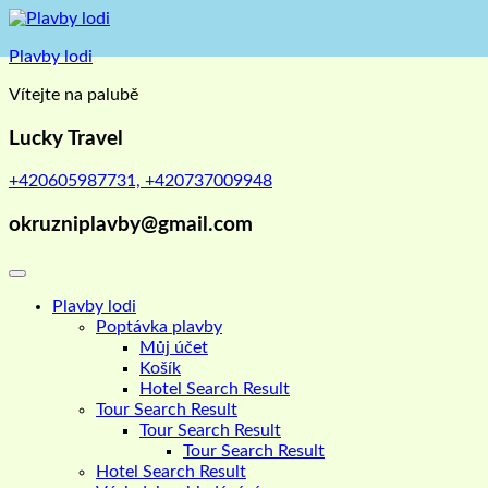
Skip
to
Plavby lodi
content
Vítejte na palubě
Lucky Travel
+420605987731, +420737009948
okruzniplavby@gmail.com
Plavby lodi
Poptávka plavby
Můj účet
Košík
Hotel Search Result
Tour Search Result
Tour Search Result
Tour Search Result
Hotel Search Result