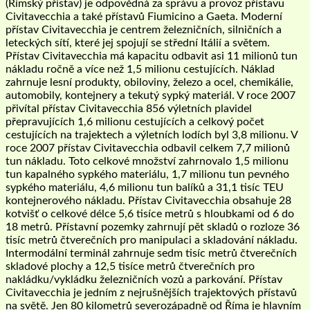
(Římský přístav) je odpovědná za správu a provoz přístavu
Civitavecchia a také přístavů Fiumicino a Gaeta. Moderní
přístav Civitavecchia je centrem železničních, silničních a
leteckých sítí, které jej spojují se střední Itálií a světem.
Přístav Civitavecchia má kapacitu odbavit asi 11 milionů tun
nákladu ročně a více než 1,5 milionu cestujících. Náklad
zahrnuje lesní produkty, obiloviny, železo a ocel, chemikálie,
automobily, kontejnery a tekutý sypký materiál. V roce 2007
přivítal přístav Civitavecchia 856 výletních plavidel
přepravujících 1,6 milionu cestujících a celkový počet
cestujících na trajektech a výletních lodích byl 3,8 milionu. V
roce 2007 přístav Civitavecchia odbavil celkem 7,7 milionů
tun nákladu. Toto celkové množství zahrnovalo 1,5 milionu
tun kapalného sypkého materiálu, 1,7 milionu tun pevného
sypkého materiálu, 4,6 milionu tun balíků a 31,1 tisíc TEU
kontejnerového nákladu. Přístav Civitavecchia obsahuje 28
kotvišť o celkové délce 5,6 tisíce metrů s hloubkami od 6 do
18 metrů. Přístavní pozemky zahrnují pět skladů o rozloze 36
tisíc metrů čtverečních pro manipulaci a skladování nákladu.
Intermodální terminál zahrnuje sedm tisíc metrů čtverečních
skladové plochy a 12,5 tisíce metrů čtverečních pro
nakládku/vykládku železničních vozů a parkování. Přístav
Civitavecchia je jedním z nejrušnějších trajektových přístavů
na světě. Jen 80 kilometrů severozápadně od Říma je hlavním