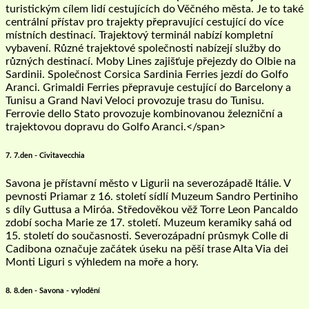
turistickým cílem lidí cestujících do Věčného města. Je to také
centrální přístav pro trajekty přepravující cestující do více
místních destinací. Trajektový terminál nabízí kompletní
vybavení. Různé trajektové společnosti nabízejí služby do
různých destinací. Moby Lines zajišťuje přejezdy do Olbie na
Sardinii. Společnost Corsica Sardinia Ferries jezdí do Golfo
Aranci. Grimaldi Ferries přepravuje cestující do Barcelony a
Tunisu a Grand Navi Veloci provozuje trasu do Tunisu.
Ferrovie dello Stato provozuje kombinovanou železniční a
trajektovou dopravu do Golfo Aranci.</span>
7. 7.den - Civitavecchia
Savona je přístavní město v Ligurii na severozápadě Itálie. V
pevnosti Priamar z 16. století sídlí Muzeum Sandro Pertiniho
s díly Guttusa a Miróa. Středověkou věž Torre Leon Pancaldo
zdobí socha Marie ze 17. století. Muzeum keramiky sahá od
15. století do současnosti. Severozápadní průsmyk Colle di
Cadibona označuje začátek úseku na pěší trase Alta Via dei
Monti Liguri s výhledem na moře a hory.
8. 8.den - Savona - vylodění