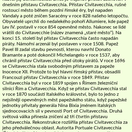
dnešním přístavu Civitavecchia. Přístav Civitavecchia, rušné
rostoucí město během pozdní římské éry, byl napaden
Vandaly a poté zničen Saracény v roce 828 našeho letopočtu.
Obyvatelé uprchli do nedalekého pohoří Allumiere, kde papež
Lev IV. postavil v roce 854 opevněné město. Nakonec se lidé
vrátili do Civitavecchie (název znamená „staré město“). Na
konci 15. století byl přístav Civitavecchia často napadán
piráty. Námořní arzenál byl postaven v roce 1508. Papež
Pavel III zadal stavbu pevnosti, kterou navrhl Donato
Bramante a poté dokončil Michelangelo v roce 1537, aby
chránil přístav Civitavecchia před útoky pirátů. V roce 1696
se Civitavecchia stala svobodným přístavem za papeže
Inocence XII. Protože to byl hlavní římský přístav, obsadili
Francouzi přístav Civitavecchia v roce 1849. Přístav
Civitavecchia byl v roce 1859 spojen s Římem železniční
silnicí Řím a Civitavecchia. Když se přístav Civitavecchia stal
v roce 1870 součástí Italského království, bylo to jedno z
nejsilněji opevněných měst papežského státu, když papežské
jednotky přivítaly generála Nina Bixia jménem italských
sjednocovacích sil v pevnosti Port of Civitavecchia. Druhá
světová válka přinesla zničení až tří čtvrtin přístavu
Civitavecchia. Rekonstrukce rozšířila přístav Civitavecchia za
jeho předválečnou oblast. Autorita Portuale Civitavecchia