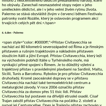
mnoho z neocenitelného dědictví předávaného národy, které
ho obývaly. Zanechali nesmazatelné stopy nejen v jeho
uměleckém dědictví, ale i v jeho velmi živém rytmu života.
Palermo se stává obzvláště živým v červenci během Festivalu
patronky svaté Rozálie, který je oslavován programem akcí
trvajících celých pět dní.</span>
6. 6.den - Palermo
<span style="color: #0000ff;">Přístav Civitavecchia se
nachází asi 80 kilometrů severozápadně od Říma a je římským
přístavem a rušným trajektovým a nákladním přístavem
sloužícím Itálii a jižní Evropě. Přístav Civitavecchia, který leží
na východním pobřeží Itálie u Tyrhénského moře, má
vynikající přímé spojení s Římem. Je to důležitý výletní a
trajektový přístav s pravidelnými plavbami na Sardinii, Maltu,
Sicílii, Tunis a Barcelonu. Rybolov je pro přístav Civitavecchia
druhořadý. Kromě zaoceánské dopravy se v přístavu
Civitavecchia nachází také termoelektrické centrum a
metalurgické závody. V roce 2006 označilo přístav
Civitavecchia za domov přes 51 tisíc lidí. Přístav
Civitavecchia byl postaven na dřívější etruské osadě. Císař
Trajan založil přístav Civitavecchia na počátku 2. století a
nazval jej Centumcellae. Dnes je Trajánův přístav zachován v