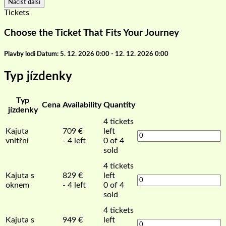
Načíst další
Tickets
Choose the Ticket That Fits Your Journey
Plavby lodi Datum: 5. 12. 2026 0:00 - 12. 12. 2026 0:00
Typ jízdenky
Typ
Cena
Availability
Quantity
jízdenky
4
tickets
Kajuta
709
€
left
vnitřní
- 4 left
0 of 4
sold
4
tickets
Kajuta s
829
€
left
oknem
- 4 left
0 of 4
sold
4
tickets
Kajuta s
949
€
left