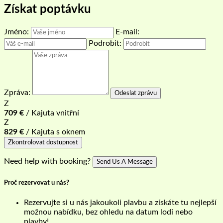
Získat poptávku
Jméno:
E-mail:
Podrobit:
Zpráva:
Odeslat zprávu
Z
709
€
/ Kajuta vnitřní
Z
829
€
/ Kajuta s oknem
Zkontrolovat dostupnost
Need help with booking?
Send Us A Message
Proč rezervovat u nás?
Rezervujte si u nás jakoukoli plavbu a získáte tu nejlepší
možnou nabídku, bez ohledu na datum lodi nebo
plavby!