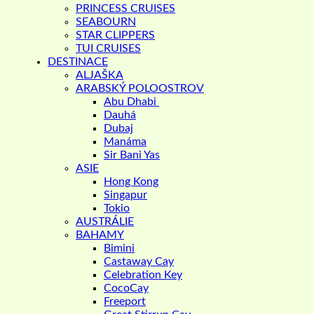
PRINCESS CRUISES
SEABOURN
STAR CLIPPERS
TUI CRUISES
DESTINACE
ALJAŠKA
ARABSKÝ POLOOSTROV
Abu Dhabi
Dauhá
Dubaj
Manáma
Sir Bani Yas
ASIE
Hong Kong
Singapur
Tokio
AUSTRÁLIE
BAHAMY
Bimini
Castaway Cay
Celebration Key
CocoCay
Freeport