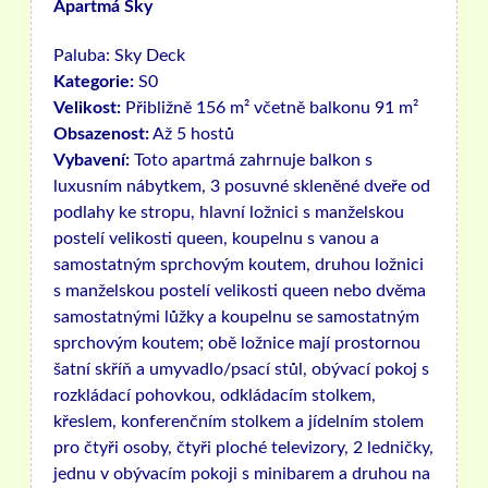
Apartmá Sky
Paluba:
Sky Deck
Kategorie:
S0
Velikost:
Přibližně 156 m² včetně balkonu 91 m²
Obsazenost:
Až 5 hostů
Vybavení:
Toto apartmá zahrnuje balkon s
luxusním nábytkem, 3 posuvné skleněné dveře od
podlahy ke stropu, hlavní ložnici s manželskou
postelí velikosti queen, koupelnu s vanou a
samostatným sprchovým koutem, druhou ložnici
s manželskou postelí velikosti queen nebo dvěma
samostatnými lůžky a koupelnu se samostatným
sprchovým koutem; obě ložnice mají prostornou
šatní skříň a umyvadlo/psací stůl, obývací pokoj s
rozkládací pohovkou, odkládacím stolkem,
křeslem, konferenčním stolkem a jídelním stolem
pro čtyři osoby, čtyři ploché televizory, 2 ledničky,
jednu v obývacím pokoji s minibarem a druhou na