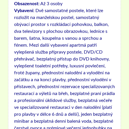
Obsazenost:
Až 3 osoby
Vybavení:
Dvě samostatné postele, které lze
rozložit na manželskou postel, samostatný
obývací prostor s rozkládací pohovkou, balkon,
dva televizory s plochou obrazovkou, lednice s
barem, šatna, koupelna s vanou a sprchou a
fénem. Mezi další vybavení apartmá patří
vylepšená služba přípravy postele, DVD/CD
přehrávač, bezplatný přístup do DVD knihovny,
vylepšené toaletní potřeby, luxusní povlečení,
froté župany, přednostní nalodění a vylodění na
začátku a na konci plavby, přednostní vylodění v
přístavech, přednostní rezervace specializovaných
restaurací a výletů na břeh, bezplatné praní prádla
a profesionální úklidové služby, bezplatná večeře
ve specializované restauraci v den nalodění (platí
pro plavby v délce 6 dnů a delší), jeden bezplatný
minibar a bezplatná denní balená voda, bezplatné
čerstvé ovoce a prémiové večerní jednohubky na