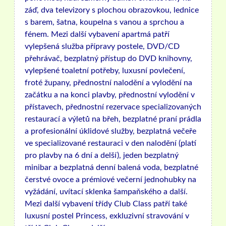
záď, dva televizory s plochou obrazovkou, lednice
s barem, šatna, koupelna s vanou a sprchou a
fénem. Mezi další vybavení apartmá patří
vylepšená služba přípravy postele, DVD/CD
přehrávač, bezplatný přístup do DVD knihovny,
vylepšené toaletní potřeby, luxusní povlečení,
froté župany, přednostní nalodění a vylodění na
začátku a na konci plavby, přednostní vylodění v
přístavech, přednostní rezervace specializovaných
restaurací a výletů na břeh, bezplatné praní prádla
a profesionální úklidové služby, bezplatná večeře
ve specializované restauraci v den nalodění (platí
pro plavby na 6 dní a delší), jeden bezplatný
minibar a bezplatná denní balená voda, bezplatné
čerstvé ovoce a prémiové večerní jednohubky na
vyžádání, uvítací sklenka šampaňského a další.
Mezi další vybavení třídy Club Class patří také
luxusní postel Princess, exkluzivní stravování v