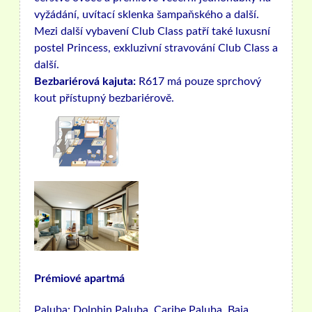
vyžádání, uvítací sklenka šampaňského a další.
Mezi další vybavení Club Class patří také luxusní
postel Princess, exkluzivní stravování Club Class a
další.
Bezbariérová kajuta:
R617 má pouze sprchový
kout přístupný bezbariérově.
Prémiové apartmá
Paluba:
Dolphin Paluba, Caribe Paluba, Baja