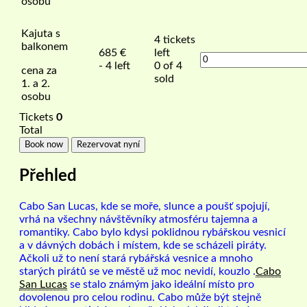
osobu
Kajuta s
4
tickets
balkonem
685
€
left
- 4 left
0 of 4
cena za
sold
1. a 2.
osobu
Tickets
0
Total
Book now
Rezervovat nyní
Přehled
Cabo
San Lucas, kde se moře, slunce a poušť spojují,
vrhá na všechny návštěvníky atmosféru tajemna a
romantiky. Cabo bylo kdysi poklidnou rybářskou vesnicí
a v dávných dobách i místem, kde se scházeli piráty.
Ačkoli už to není stará rybářská vesnice a mnoho
starých pirátů se ve městě už moc nevidí, kouzlo .
Cabo
San Lucas
se stalo známým jako ideální místo pro
dovolenou pro celou rodinu. Cabo může být stejně