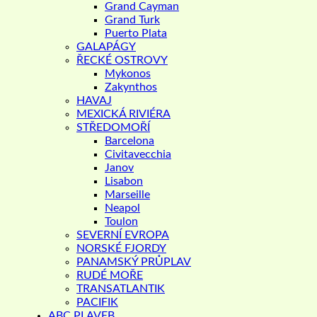
Grand Cayman
Grand Turk
Puerto Plata
GALAPÁGY
ŘECKÉ OSTROVY
Mykonos
Zakynthos
HAVAJ
MEXICKÁ RIVIÉRA
STŘEDOMOŘÍ
Barcelona
Civitavecchia
Janov
Lisabon
Marseille
Neapol
Toulon
SEVERNÍ EVROPA
NORSKÉ FJORDY
PANAMSKÝ PRŮPLAV
RUDÉ MOŘE
TRANSATLANTIK
PACIFIK
ABC PLAVEB