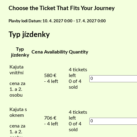
Choose the Ticket That Fits Your Journey
Plavby lodi Datum: 10. 4. 2027 0:00 - 17. 4. 2027 0:00
Typ jízdenky
Typ
Cena
Availability
Quantity
jízdenky
Kajuta
4
tickets
vnitřní
580
€
left
- 4 left
0 of 4
cena za
sold
1. a 2.
osobu
Kajuta s
4
tickets
oknem
706
€
left
- 4 left
0 of 4
cena za
sold
1. a 2.