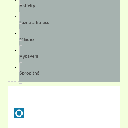
Aktivity
Lázně a fitness
Mládež
Vybavení
Spropitné