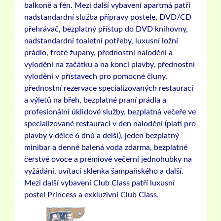
balkoně a fén. Mezi další vybavení apartmá patří
nadstandardní služba přípravy postele, DVD/CD
přehrávač, bezplatný přístup do DVD knihovny,
nadstandardní toaletní potřeby, luxusní ložní
prádlo, froté župany, přednostní nalodění a
vylodění na začátku a na konci plavby, přednostní
vylodění v přístavech pro pomocné čluny,
přednostní rezervace specializovaných restaurací
a výletů na břeh, bezplatné praní prádla a
profesionální úklidové služby, bezplatná večeře ve
specializované restauraci v den nalodění (platí pro
plavby v délce 6 dnů a delší), jeden bezplatný
minibar a denně balená voda zdarma, bezplatné
čerstvé ovoce a prémiové večerní jednohubky na
vyžádání, uvítací sklenka šampaňského a další.
Mezi další vybavení Club Class patří luxusní
postel Princess a exkluzivní Club Class.