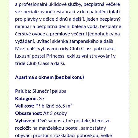
a profesionální úklidové služby, bezplatná večeře
ve specializované restauraci v den nalodění (platí
pro plavby v délce 6 dnů a delší), jeden bezplatný
minibar a bezplatná denní balená voda, bezplatné
čerstvé ovoce a prémiové večerní jednohubky na
vyžádání, uvítací sklenka šampaňského a další.
Mezi další vybavení třídy Club Class patří také
luxusní postel Princess, exkluzivní stravování v
třídě Club Class a další.
Apartmá s oknem (bez balkonu)
Paluba:
Sluneční paluba
Kategorie:
S7
Velikost:
Přibližně 66,5 m²
Obsazenost:
Až 3 osoby
Vybavení:
Dvě samostatné postele, které lze
rozložit na manželskou postel, samostatný
obývací prostor s rozkládací pohovkou, velké