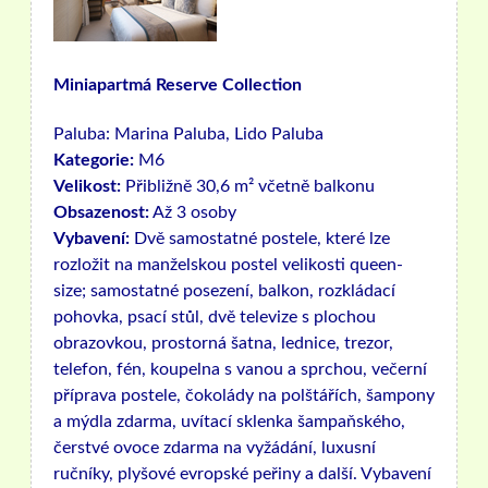
Miniapartmá Reserve Collection
Paluba:
Marina Paluba, Lido Paluba
Kategorie:
M6
Velikost:
Přibližně 30,6 m² včetně balkonu
Obsazenost:
Až 3 osoby
Vybavení:
Dvě samostatné postele, které lze
rozložit na manželskou postel velikosti queen-
size; samostatné posezení, balkon, rozkládací
pohovka, psací stůl, dvě televize s plochou
obrazovkou, prostorná šatna, lednice, trezor,
telefon, fén, koupelna s vanou a sprchou, večerní
příprava postele, čokolády na polštářích, šampony
a mýdla zdarma, uvítací sklenka šampaňského,
čerstvé ovoce zdarma na vyžádání, luxusní
ručníky, plyšové evropské peřiny a další. Vybavení