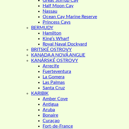
Great Stirrup Cay
Half Moon Cay
Nassau
Ocean Cay Marine Reserve
Princess Cays
BERMUDY
Hamilton
King’s Wharf
Royal Naval Dockyard
BRITSKÉ OSTROVY
KANADA A NOVÁ ANGLIE
KANÁRSKÉ OSTROVY
Arrecife
Fuerteventura
La Gomera
Las Palmas
Santa Cruz
KARIBIK
Amber Cove
Antigua
Aruba
Bonaire
Curaçao
Fort-de-France