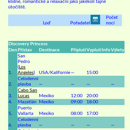
klidné, romantické a relaxační jako jakékoli tajné
útočiště.
Počet
Loď
Pořadatel
noci
Discovery Princess
Den
Přístav
Destinace
Připlutí
Vyplutí
Info
Výlety
San
Pedro
(
Los
1.
Angeles
)
USA/Kalifornie
—
15:00
Celodenní
2.
plavba
—
—
—
—
Cabo San
3.
Lucas
Mexiko
12:00
20:00
4.
Mazatlán
Mexiko
09:00
18:00
Puerto
5.
Vallarta
Mexiko
08:00
17:00
Celodenní
6.
plavba
—
—
—
—