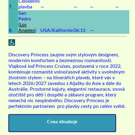
Celodenní
7.
plavba
—
—
—
—
San
Pedro
(
Los
8.
Angeles
)
USA/Kalifornie
06:15
—
Discovery Princess zaujme svým stylovým designem,
moderním komfortem a bezmeznou rozmanitostí.
Vlajková loď Princess Cruises, postavená v roce 2022,
kombinuje rozmanité volnočasové aktivity s uvolněným
životním stylem – na itinerářích plaveb, které vás v
letech 2026/2027 zavedou z Aljašky do Asie a dále do
Austrálie. Prostorné kajuty, elegantní restaurace, snová
útočiště pro děti i dospělé a zábavní program, který
nenechá nic nesplněného: Discovery Princess je
perfektním partnerem pro plavby
cesty po celém světě.
Cena obsahuje