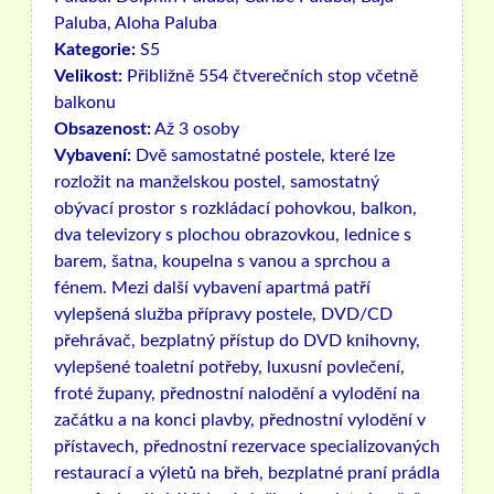
Paluba, Aloha Paluba
Kategorie:
S5
Velikost:
Přibližně 554 čtverečních stop včetně
balkonu
Obsazenost:
Až 3 osoby
Vybavení:
Dvě samostatné postele, které lze
rozložit na manželskou postel, samostatný
obývací prostor s rozkládací pohovkou, balkon,
dva televizory s plochou obrazovkou, lednice s
barem, šatna, koupelna s vanou a sprchou a
fénem. Mezi další vybavení apartmá patří
vylepšená služba přípravy postele, DVD/CD
přehrávač, bezplatný přístup do DVD knihovny,
vylepšené toaletní potřeby, luxusní povlečení,
froté župany, přednostní nalodění a vylodění na
začátku a na konci plavby, přednostní vylodění v
přístavech, přednostní rezervace specializovaných
restaurací a výletů na břeh, bezplatné praní prádla