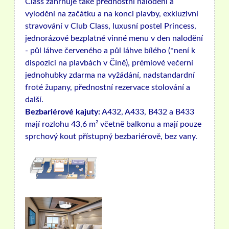
Class zahrnuje také přednostní nalodění a
vylodění na začátku a na konci plavby, exkluzivní
stravování v Club Class, luxusní postel Princess,
jednorázové bezplatné vinné menu v den nalodění
- půl láhve červeného a půl láhve bílého (*není k
dispozici na plavbách v Číně), prémiové večerní
jednohubky zdarma na vyžádání, nadstandardní
froté župany, přednostní rezervace stolování a
další.
Bezbariérové ​​kajuty:
A432, A433, B432 a B433
mají rozlohu 43,6 m² včetně balkonu a mají pouze
sprchový kout přístupný bezbariérově, bez vany.