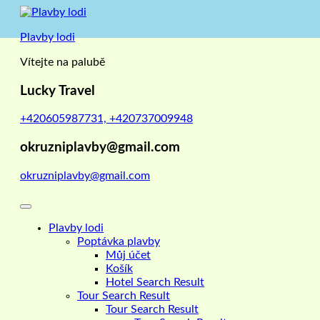
Skip
to
Plavby lodi
content
Vítejte na palubě
Lucky Travel
+420605987731, +420737009948
okruzniplavby@gmail.com
okruzniplavby@gmail.com
Plavby lodi
Poptávka plavby
Můj účet
Košík
Hotel Search Result
Tour Search Result
Tour Search Result