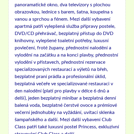
panoramatické okno, dva televizory s plochou
obrazovkou, lednice s barem, šatna, koupelna s
vanou a sprchou a fénem. Mezi další vybavení
apartmá patří vylepšená služba přípravy postele,
DVD/CD přehrávač, bezplatný přístup do DVD
knihovny, vylepšené toaletní potřeby, luxusní
povlečení, froté župany, přednostní nalodění a
vylodění na začátku a na konci plavby, přednostní
vylodění v přístavech, přednostní rezervace
specializovaných restaurací a výletů na břeh,
bezplatné praní prádla a profesionální úklid,
bezplatná večeře ve specializované restauraci v
den nalodění (platí pro plavby v délce 6 dnů a
delší), jeden bezplatný minibar a bezplatná denní
balená voda, bezplatné čerstvé ovoce a prémiové
večerní jednohubky na vyžádání, uvítací sklenka
šampaňského a další. Mezi další vybavení Club
Class patří také luxusní postel Princess, exkluzivní