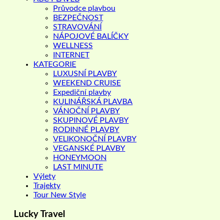
Průvodce plavbou
BEZPEČNOST
STRAVOVÁNÍ
NÁPOJOVÉ BALÍČKY
WELLNESS
INTERNET
KATEGORIE
LUXUSNÍ PLAVBY
WEEKEND CRUISE
Expediční plavby
KULINÁŘSKÁ PLAVBA
VÁNOČNÍ PLAVBY
SKUPINOVÉ PLAVBY
RODINNÉ PLAVBY
VELIKONOČNÍ PLAVBY
VEGANSKÉ PLAVBY
HONEYMOON
LAST MINUTE
Výlety
Trajekty
Tour New Style
Lucky Travel