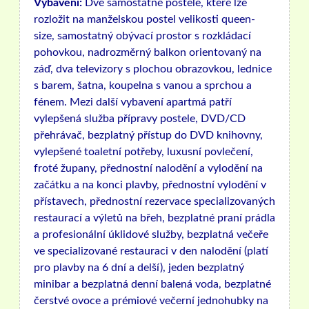
Vybavení:
Dvě samostatné postele, které lze
rozložit na manželskou postel velikosti queen-
size, samostatný obývací prostor s rozkládací
pohovkou, nadrozměrný balkon orientovaný na
záď, dva televizory s plochou obrazovkou, lednice
s barem, šatna, koupelna s vanou a sprchou a
fénem. Mezi další vybavení apartmá patří
vylepšená služba přípravy postele, DVD/CD
přehrávač, bezplatný přístup do DVD knihovny,
vylepšené toaletní potřeby, luxusní povlečení,
froté župany, přednostní nalodění a vylodění na
začátku a na konci plavby, přednostní vylodění v
přístavech, přednostní rezervace specializovaných
restaurací a výletů na břeh, bezplatné praní prádla
a profesionální úklidové služby, bezplatná večeře
ve specializované restauraci v den nalodění (platí
pro plavby na 6 dní a delší), jeden bezplatný
minibar a bezplatná denní balená voda, bezplatné
čerstvé ovoce a prémiové večerní jednohubky na