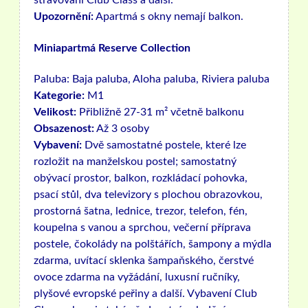
stravování Club Class a další.
Upozornění:
Apartmá s okny nemají balkon.
Miniapartmá Reserve Collection
Paluba:
Baja paluba, Aloha paluba, Riviera paluba
Kategorie:
M1
Velikost:
Přibližně 27-31 m² včetně balkonu
Obsazenost:
Až 3 osoby
Vybavení:
Dvě samostatné postele, které lze
rozložit na manželskou postel; samostatný
obývací prostor, balkon, rozkládací pohovka,
psací stůl, dva televizory s plochou obrazovkou,
prostorná šatna, lednice, trezor, telefon, fén,
koupelna s vanou a sprchou, večerní příprava
postele, čokolády na polštářích, šampony a mýdla
zdarma, uvítací sklenka šampaňského, čerstvé
ovoce zdarma na vyžádání, luxusní ručníky,
plyšové evropské peřiny a další. Vybavení Club