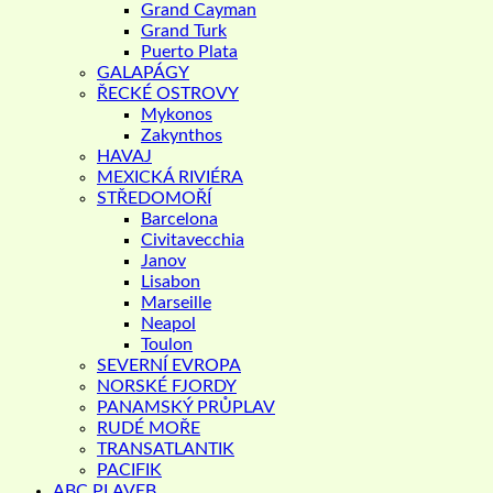
Grand Cayman
Grand Turk
Puerto Plata
GALAPÁGY
ŘECKÉ OSTROVY
Mykonos
Zakynthos
HAVAJ
MEXICKÁ RIVIÉRA
STŘEDOMOŘÍ
Barcelona
Civitavecchia
Janov
Lisabon
Marseille
Neapol
Toulon
SEVERNÍ EVROPA
NORSKÉ FJORDY
PANAMSKÝ PRŮPLAV
RUDÉ MOŘE
TRANSATLANTIK
PACIFIK
ABC PLAVEB