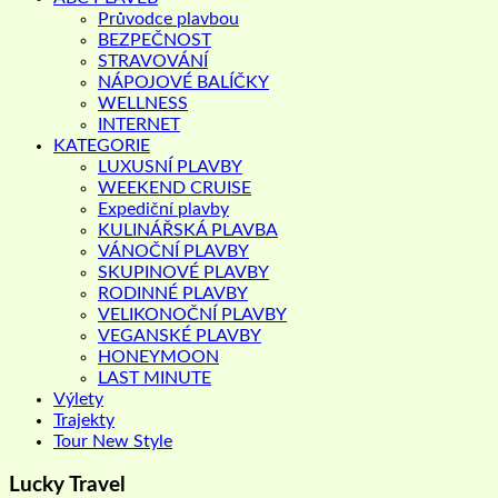
Průvodce plavbou
BEZPEČNOST
STRAVOVÁNÍ
NÁPOJOVÉ BALÍČKY
WELLNESS
INTERNET
KATEGORIE
LUXUSNÍ PLAVBY
WEEKEND CRUISE
Expediční plavby
KULINÁŘSKÁ PLAVBA
VÁNOČNÍ PLAVBY
SKUPINOVÉ PLAVBY
RODINNÉ PLAVBY
VELIKONOČNÍ PLAVBY
VEGANSKÉ PLAVBY
HONEYMOON
LAST MINUTE
Výlety
Trajekty
Tour New Style
Lucky Travel