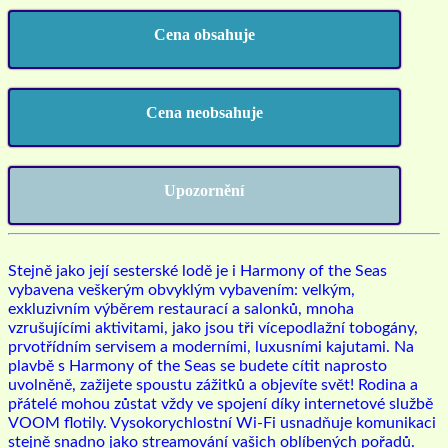
Cena obsahuje
Cena neobsahuje
Upozornění
Stejně jako její sesterské lodě je i Harmony of the Seas
vybavena veškerým obvyklým vybavením: velkým,
exkluzivním výběrem restaurací a salonků, mnoha
vzrušujícími aktivitami, jako jsou tři vícepodlažní tobogány,
prvotřídním servisem a moderními, luxusními kajutami. Na
plavbě s Harmony of the Seas se budete cítit naprosto
uvolněně, zažijete spoustu zážitků a objevíte svět! Rodina a
přátelé mohou zůstat vždy ve spojení díky internetové službě
VOOM flotily. Vysokorychlostní Wi-Fi usnadňuje komunikaci
stejně snadno jako streamování vašich oblíbených pořadů.