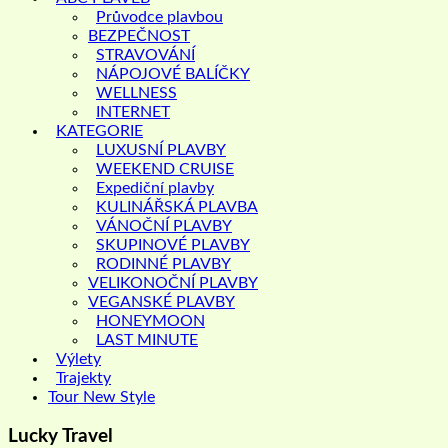
Průvodce plavbou
BEZPEČNOST
STRAVOVÁNÍ
NÁPOJOVÉ BALÍČKY
WELLNESS
INTERNET
KATEGORIE
LUXUSNÍ PLAVBY
WEEKEND CRUISE
Expediční plavby
KULINÁŘSKÁ PLAVBA
VÁNOČNÍ PLAVBY
SKUPINOVÉ PLAVBY
RODINNÉ PLAVBY
VELIKONOČNÍ PLAVBY
VEGANSKÉ PLAVBY
HONEYMOON
LAST MINUTE
Výlety
Trajekty
Tour New Style
Lucky Travel