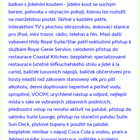
balkon s jídelním koutem - jídelní kout se suchým
barem, pohovka v obývacím pokoji, kterou lze rozložit
na manželskou postel. Skříně v každém patře,
interaktivní TV s plochou obrazovkou, dokovací stanice
pro iPod, mini trezor, rádio, telefon a fén. Mezi další
vybavení třídy Royal Suite/Star patří exkluzivní přístup k
službám Royal Genie Service, celodenní přístup do
restaurace Coastal Kitchen, bezplatné: specializované
restaurace (včetně šéfkuchařského stolu a jídel à la
carte), balíček luxusních nápojů, balíček občerstvení pro
hosty mladší než zákonem stanovený věk pro pití
alkoholu, denní doplňování neperlivé a perlivé vody,
spropitné, VOOM; urychlené nástup a odjezd, nejlepší
místa v sále ve vybraných zábavních podnicích,
přednostní vstup na mnoho aktivit na palubě, přístup do
salónku Suite Lounge, přístup na sluneční palubu Suite
Sun Deck, plyšové župany k použití na palubě,
bezplatné: minibar s nápoji Coca Cola a vodou, praní a
žehlení prádla; luxusní matrace, polštáře a toaletní