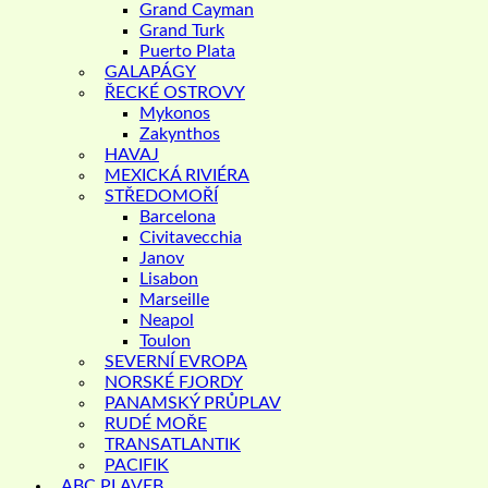
Grand Cayman
Grand Turk
Puerto Plata
GALAPÁGY
ŘECKÉ OSTROVY
Mykonos
Zakynthos
HAVAJ
MEXICKÁ RIVIÉRA
STŘEDOMOŘÍ
Barcelona
Civitavecchia
Janov
Lisabon
Marseille
Neapol
Toulon
SEVERNÍ EVROPA
NORSKÉ FJORDY
PANAMSKÝ PRŮPLAV
RUDÉ MOŘE
TRANSATLANTIK
PACIFIK
ABC PLAVEB