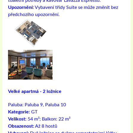
toaletní potřeby a kávovar Lavazza Espresso.
Upozornění:
Vybavení třídy Suite se může změnit bez
předchozího upozornění.
Velké apartmá - 2 ložnice
Paluba:
Paluba 9, Paluba 10
Kategorie:
GT
Velikost:
54 m²; Balkon: 22 m²
Obsazenost:
Až 8 hostů