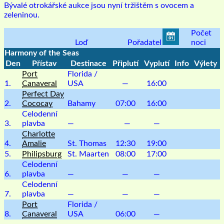
Bývalé otrokářské aukce jsou nyní tržištěm s ovocem a
zeleninou.
Počet
Loď
Pořadatel
noci
Harmony of the Seas
Den
Přístav
Destinace
Připlutí
Vyplutí
Info
Výlety
Port
Florida /
1.
Canaveral
USA
—
16:00
Perfect Day
2.
Cococay
Bahamy
07:00
16:00
Celodenní
3.
plavba
—
—
—
Charlotte
4.
Amalie
St. Thomas
12:30
19:00
5.
Philipsburg
St. Maarten
08:00
17:00
Celodenní
6.
plavba
—
—
—
Celodenní
7.
plavba
—
—
—
Port
Florida /
8.
Canaveral
USA
06:00
—