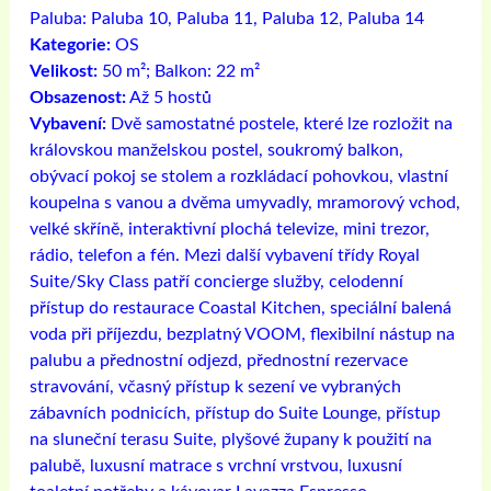
Paluba:
Paluba 10, Paluba 11, Paluba 12, Paluba 14
Kategorie:
OS
Velikost:
50 m²; Balkon: 22 m²
Obsazenost:
Až 5 hostů
Vybavení:
Dvě samostatné postele, které lze rozložit na
královskou manželskou postel, soukromý balkon,
obývací pokoj se stolem a rozkládací pohovkou, vlastní
koupelna s vanou a dvěma umyvadly, mramorový vchod,
velké skříně, interaktivní plochá televize, mini trezor,
rádio, telefon a fén. Mezi další vybavení třídy Royal
Suite/Sky Class patří concierge služby, celodenní
přístup do restaurace Coastal Kitchen, speciální balená
voda při příjezdu, bezplatný VOOM, flexibilní nástup na
palubu a přednostní odjezd, přednostní rezervace
stravování, včasný přístup k sezení ve vybraných
zábavních podnicích, přístup do Suite Lounge, přístup
na sluneční terasu Suite, plyšové župany k použití na
palubě, luxusní matrace s vrchní vrstvou, luxusní