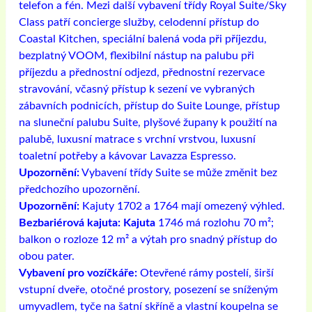
telefon a fén. Mezi další vybavení třídy Royal Suite/Sky
Class patří concierge služby, celodenní přístup do
Coastal Kitchen, speciální balená voda při příjezdu,
bezplatný VOOM, flexibilní nástup na palubu při
příjezdu a přednostní odjezd, přednostní rezervace
stravování, včasný přístup k sezení ve vybraných
zábavních podnicích, přístup do Suite Lounge, přístup
na sluneční palubu Suite, plyšové župany k použití na
palubě, luxusní matrace s vrchní vrstvou, luxusní
toaletní potřeby a kávovar Lavazza Espresso.
Upozornění:
Vybavení třídy Suite se může změnit bez
předchozího upozornění.
Upozornění:
Kajuty 1702 a 1764 mají omezený výhled.
Bezbariérová kajuta: Kajuta
1746 má rozlohu 70 m²;
balkon o rozloze 12 m² a výtah pro snadný přístup do
obou pater.
Vybavení pro vozíčkáře:
Otevřené rámy postelí, širší
vstupní dveře, otočné prostory, posezení se sníženým
umyvadlem, tyče na šatní skříně a vlastní koupelna se