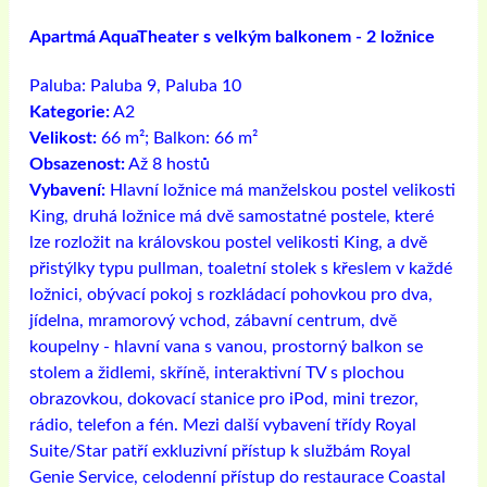
Apartmá AquaTheater s velkým balkonem - 2 ložnice
Paluba:
Paluba 9, Paluba 10
Kategorie:
A2
Velikost:
66 m²; Balkon: 66 m²
Obsazenost:
Až 8 hostů
Vybavení:
Hlavní ložnice má manželskou postel velikosti
King, druhá ložnice má dvě samostatné postele, které
lze rozložit na královskou postel velikosti King, a dvě
přistýlky typu pullman, toaletní stolek s křeslem v každé
ložnici, obývací pokoj s rozkládací pohovkou pro dva,
jídelna, mramorový vchod, zábavní centrum, dvě
koupelny - hlavní vana s vanou, prostorný balkon se
stolem a židlemi, skříně, interaktivní TV s plochou
obrazovkou, dokovací stanice pro iPod, mini trezor,
rádio, telefon a fén. Mezi další vybavení třídy Royal
Suite/Star patří exkluzivní přístup k službám Royal
Genie Service, celodenní přístup do restaurace Coastal