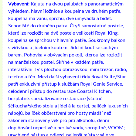
Vybavení:
Kajuta na dvou palubách s panoramatickým
výhledem, hlavní ložnice a koupelna ve druhém patře,
koupelna má vanu, sprchu, dvě umyvadla a bidet.
Schodiště do druhého patra. Čtyři samostatné postele,
které lze rozložit na dvě postele velikosti Royal King,
koupelna se sprchou v hlavním patře. Soukromý balkon
s vířivkou a jídelním koutem. Jídelní kout se suchým
barem. Pohovka v obývacím pokoji, kterou lze rozložit
na manželskou postel. Skříně v každém patře,
interaktivní TV s plochou obrazovkou, mini trezor, rádio,
telefon a fén. Mezi další vybavení třídy Royal Suite/Star
patří exkluzivní přístup k službám Royal Genie Service,
celodenní přístup do restaurace Coastal Kitchen,
bezplatné: specializované restaurace (včetně
šéfkuchařského stolu a jídel à la carte), balíček luxusních
nápojů, balíček občerstvení pro hosty mladší než
zákonem stanovený věk pro pití alkoholu, denní
doplňování neperlivé a perlivé vody, spropitné, VOOM;
urychlené nástup a odjezd, nejlepší místa v sále ve