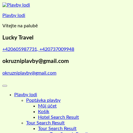
Skip
to
Plavby lodi
content
Vítejte na palubě
Lucky Travel
+420605987731, +420737009948
okruzniplavby@gmail.com
okruzniplavby@gmail.com
Plavby lodi
Poptávka plavby
Můj účet
Košík
Hotel Search Result
Tour Search Result
Tour Search Result