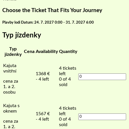
Choose the Ticket That Fits Your Journey
Plavby lodi Datum: 24. 7. 2027 0:00 - 31. 7. 2027 6:00
Typ jízdenky
Typ
Cena
Availability
Quantity
jízdenky
Kajuta
4
tickets
vnitřní
1368
€
left
- 4 left
0 of 4
cena za
sold
1. a 2.
osobu
Kajuta s
4
tickets
oknem
1567
€
left
- 4 left
0 of 4
cena za
sold
1. a 2.