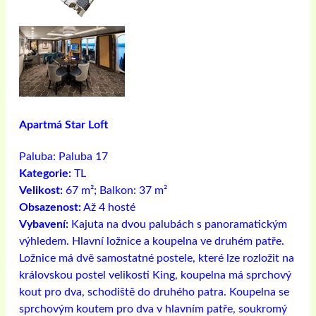
Apartmá Star Loft
Paluba:
Paluba 17
Kategorie:
TL
Velikost:
67 m²; Balkon: 37 m²
Obsazenost:
Až 4 hosté
Vybavení:
Kajuta na dvou palubách s panoramatickým
výhledem. Hlavní ložnice a koupelna ve druhém patře.
Ložnice má dvě samostatné postele, které lze rozložit na
královskou postel velikosti King, koupelna má sprchový
kout pro dva, schodiště do druhého patra. Koupelna se
sprchovým koutem pro dva v hlavním patře, soukromý