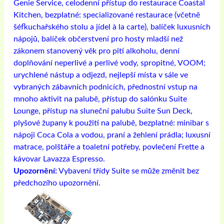
Genie Service, celodenní přístup do restaurace Coastal
Kitchen, bezplatné: specializované restaurace (včetně
šéfkuchařského stolu a jídel à la carte), balíček luxusních
nápojů, balíček občerstvení pro hosty mladší než
zákonem stanovený věk pro pití alkoholu, denní
doplňování neperlivé a perlivé vody, spropitné, VOOM;
urychlené nástup a odjezd, nejlepší místa v sále ve
vybraných zábavních podnicích, přednostní vstup na
mnoho aktivit na palubě, přístup do salónku Suite
Lounge, přístup na sluneční palubu Suite Sun Deck,
plyšové župany k použití na palubě, bezplatné: minibar s
nápoji Coca Cola a vodou, praní a žehlení prádla; luxusní
matrace, polštáře a toaletní potřeby, povlečení Frette a
kávovar Lavazza Espresso.
Upozornění:
Vybavení třídy Suite se může změnit bez
předchozího upozornění.