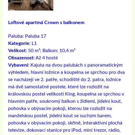
Loftové apartmá Crown s balkonem
Paluba:
Paluba 17
Kategorie:
L1
Velikost:
50 m²; Balkon: 10,4 m²
Obsazenost:
Až 4 hosté
Vybavení:
Kajuta na dvou palubách s panoramatickým
výhledem, hlavní ložnice a koupelna se sprchou pro dva
se nacházejí ve 2. patře, schodiště do 2. patra, ložnice
má dvě samostatné postele, které lze rozložit na
královskou postel velikosti King, koupelna se sprchou v
hlavním patře, soukromý balkon s židlemi, jídelní kout,
pohovka v obývacím pokoji, kterou lze rozložit na
manželskou postel, jídelní kout se suchým barem,
pohovka v obývacím pokoji, skříně, interaktivní plochá
televize, dokovací stanice pro iPod, mini trezor, rádio,