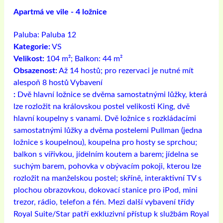
Apartmá ve vile - 4 ložnice
Paluba:
Paluba 12
Kategorie:
VS
Velikost:
104 m²; Balkon: 44 m²
Obsazenost:
Až 14 hostů; pro rezervaci je nutné mít
alespoň 8 hostů Vybavení
:
Dvě hlavní ložnice se dvěma samostatnými lůžky, která
lze rozložit na královskou postel velikosti King, dvě
hlavní koupelny s vanami. Dvě ložnice s rozkládacími
samostatnými lůžky a dvěma postelemi Pullman (jedna
ložnice s koupelnou), koupelna pro hosty se sprchou;
balkon s vířivkou, jídelním koutem a barem; jídelna se
suchým barem, pohovka v obývacím pokoji, kterou lze
rozložit na manželskou postel; skříně, interaktivní TV s
plochou obrazovkou, dokovací stanice pro iPod, mini
trezor, rádio, telefon a fén. Mezi další vybavení třídy
Royal Suite/Star patří exkluzivní přístup k službám Royal