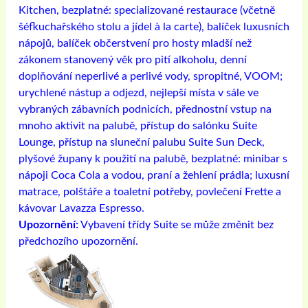
Kitchen, bezplatné: specializované restaurace (včetně
šéfkuchařského stolu a jídel à la carte), balíček luxusních
nápojů, balíček občerstvení pro hosty mladší než
zákonem stanovený věk pro pití alkoholu, denní
doplňování neperlivé a perlivé vody, spropitné, VOOM;
urychlené nástup a odjezd, nejlepší místa v sále ve
vybraných zábavních podnicích, přednostní vstup na
mnoho aktivit na palubě, přístup do salónku Suite
Lounge, přístup na sluneční palubu Suite Sun Deck,
plyšové župany k použití na palubě, bezplatné: minibar s
nápoji Coca Cola a vodou, praní a žehlení prádla; luxusní
matrace, polštáře a toaletní potřeby, povlečení Frette a
kávovar Lavazza Espresso.
Upozornění:
Vybavení třídy Suite se může změnit bez
předchozího upozornění.