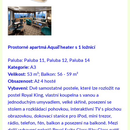
Prostorné apartmá AquaTheater s 1 ložnicí
Paluba:
Paluba 11, Paluba 12, Paluba 14
Kategorie:
A3
Velikost:
53 m²; Balkon: 56 - 59 m²
Obsazenost:
Až 4 hosté
Vybavení:
Dvě samostatné postele, které lze rozložit na
postel Royal King, vlastní koupelna s vanou a
jednoduchým umyvadlem, velké skříně, posezení se
stolem a rozkládací pohovkou, interaktivní TV s plochou
obrazovkou, dokovací stanice pro iPod, mini trezor,
rádio, telefon, fén, balkon a posezení na balkoně. Mezi
další vybavení pokojů Royal Suite Class/Sky Class patří