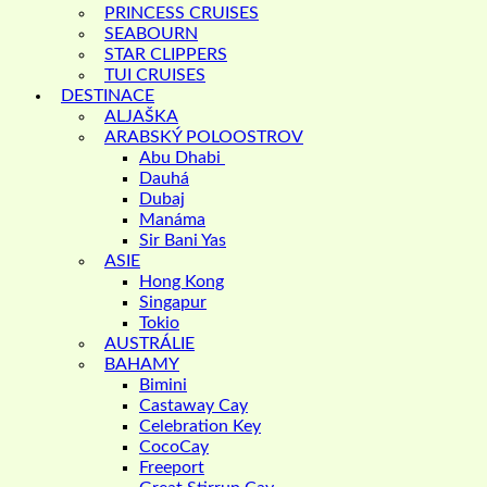
PRINCESS CRUISES
SEABOURN
STAR CLIPPERS
TUI CRUISES
DESTINACE
ALJAŠKA
ARABSKÝ POLOOSTROV
Abu Dhabi
Dauhá
Dubaj
Manáma
Sir Bani Yas
ASIE
Hong Kong
Singapur
Tokio
AUSTRÁLIE
BAHAMY
Bimini
Castaway Cay
Celebration Key
CocoCay
Freeport