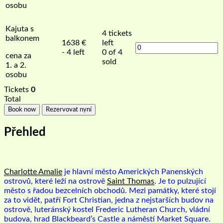
osobu
Kajuta s
4
tickets
balkonem
1638
€
left
- 4 left
0 of 4
cena za
sold
1. a 2.
osobu
Tickets
0
Total
Book now
Rezervovat nyní
Přehled
Charlotte Amalie
je hlavní město Amerických Panenských
ostrovů, které leží na ostrově
Saint Thomas
. Je to pulzující
město s řadou bezcelních obchodů. Mezi památky, které stojí
za to vidět, patří Fort Christian, jedna z nejstarších budov na
ostrově, luteránský kostel Frederic Lutheran Church, vládní
budova, hrad Blackbeard’s Castle a náměstí Market Square.