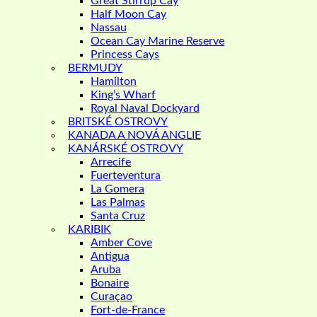
Great Stirrup Cay
Half Moon Cay
Nassau
Ocean Cay Marine Reserve
Princess Cays
BERMUDY
Hamilton
King’s Wharf
Royal Naval Dockyard
BRITSKÉ OSTROVY
KANADA A NOVÁ ANGLIE
KANÁRSKÉ OSTROVY
Arrecife
Fuerteventura
La Gomera
Las Palmas
Santa Cruz
KARIBIK
Amber Cove
Antigua
Aruba
Bonaire
Curaçao
Fort-de-France