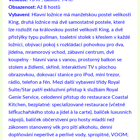
Obsazenost:
Až 8 hostů
Vybavení:
Hlavní ložnice má manželskou postel velikosti
King, druhá ložnice má dvě samostatné postele, které
lze rozložit na královskou postel velikosti King, a dvě
přistýlky typu pullman, toaletní stolek s křeslem v každé
ložnici, obývací pokoj s rozkládací pohovkou pro dva,
jídelna, mramorový vchod, zábavní centrum, dvě
koupelny - hlavní vana s vanou, prostorný balkon se
stolem a židlemi, skříně, interaktivní TV s plochou
obrazovkou, dokovací stanice pro iPod, mini trezor,
rádio, telefon a fén. Mezi další vybavení třídy Royal
Suite/Star patří exkluzivní přístup k službám Royal
Genie Service, celodenní přístup do restaurace Coastal
Kitchen, bezplatné: specializované restaurace (včetně
šéfkuchařského stolu a jídel à la carte), balíček luxusních
nápojů, balíček občerstvení pro hosty mladší než
zákonem stanovený věk pro pití alkoholu, denní
doplňování neperlivé a perlivé vody, spropitné, VOOM;