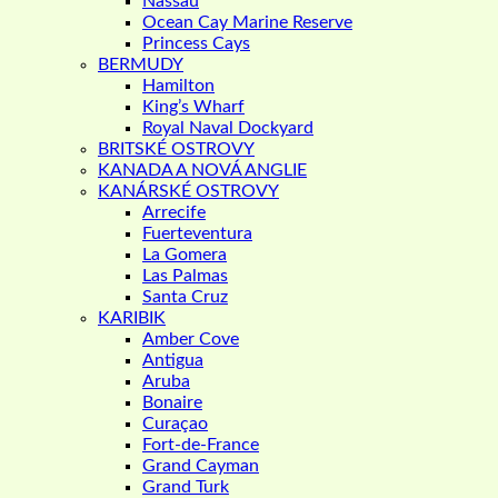
Nassau
Ocean Cay Marine Reserve
Princess Cays
BERMUDY
Hamilton
King’s Wharf
Royal Naval Dockyard
BRITSKÉ OSTROVY
KANADA A NOVÁ ANGLIE
KANÁRSKÉ OSTROVY
Arrecife
Fuerteventura
La Gomera
Las Palmas
Santa Cruz
KARIBIK
Amber Cove
Antigua
Aruba
Bonaire
Curaçao
Fort-de-France
Grand Cayman
Grand Turk