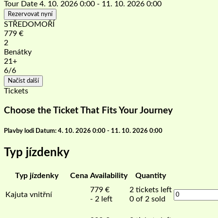
Tour Date
4. 10. 2026 0:00 - 11. 10. 2026 0:00
Rezervovat nyní
STŘEDOMOŘÍ
779
€
2
Benátky
21+
6
/6
Načíst další
Tickets
Choose the Ticket That Fits Your Journey
Plavby lodi Datum: 4. 10. 2026 0:00 - 11. 10. 2026 0:00
Typ jízdenky
Typ jízdenky
Cena
Availability
Quantity
779
€
2
tickets left
Kajuta vnitřní
- 2 left
0 of 2 sold