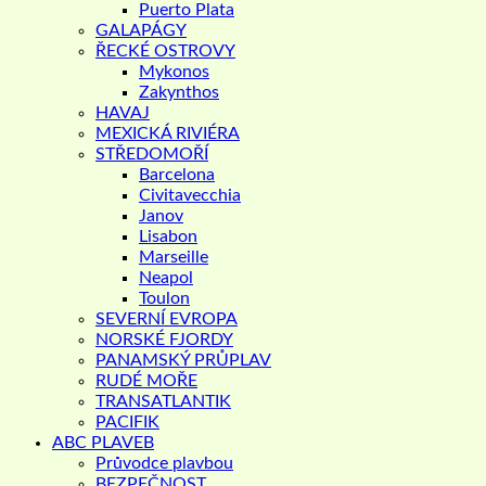
Puerto Plata
GALAPÁGY
ŘECKÉ OSTROVY
Mykonos
Zakynthos
HAVAJ
MEXICKÁ RIVIÉRA
STŘEDOMOŘÍ
Barcelona
Civitavecchia
Janov
Lisabon
Marseille
Neapol
Toulon
SEVERNÍ EVROPA
NORSKÉ FJORDY
PANAMSKÝ PRŮPLAV
RUDÉ MOŘE
TRANSATLANTIK
PACIFIK
ABC PLAVEB
Průvodce plavbou
BEZPEČNOST