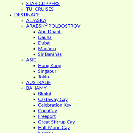
STAR CLIPPERS
TUI CRUISES
DESTINACE
ALJAŠKA
ARABSKÝ POLOOSTROV
Abu Dhabi
Dauhá
Dubaj
Manáma
Sir Bani Yas
ASIE
Hong Kong
Singapur
Tokio
AUSTRÁLIE
BAHAMY
Bimini
Castaway Cay
Celebration Key
CocoCay
Freeport
Great Stirrup Cay
Half Moon Cay