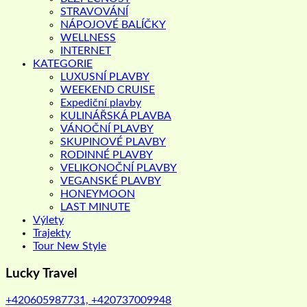
STRAVOVÁNÍ
NÁPOJOVÉ BALÍČKY
WELLNESS
INTERNET
KATEGORIE
LUXUSNÍ PLAVBY
WEEKEND CRUISE
Expediční plavby
KULINÁŘSKÁ PLAVBA
VÁNOČNÍ PLAVBY
SKUPINOVÉ PLAVBY
RODINNÉ PLAVBY
VELIKONOČNÍ PLAVBY
VEGANSKÉ PLAVBY
HONEYMOON
LAST MINUTE
Výlety
Trajekty
Tour New Style
Lucky Travel
+420605987731, +420737009948