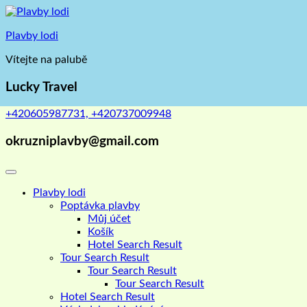
Skip
to
Plavby lodi
content
Vítejte na palubě
Lucky Travel
+420605987731, +420737009948
okruzniplavby@gmail.com
Plavby lodi
Poptávka plavby
Můj účet
Košík
Hotel Search Result
Tour Search Result
Tour Search Result
Tour Search Result
Hotel Search Result