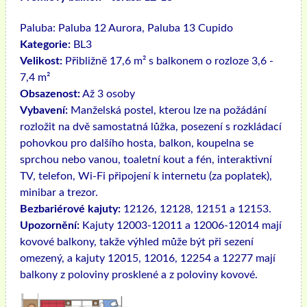
Paluba:
Paluba 12 Aurora, Paluba 13 Cupido
Kategorie:
BL3
Velikost:
Přibližně 17,6 m² s balkonem o rozloze 3,6 -
7,4 m²
Obsazenost:
Až 3 osoby
Vybavení:
Manželská postel, kterou lze na požádání
rozložit na dvě samostatná lůžka, posezení s rozkládací
pohovkou pro dalšího hosta, balkon, koupelna se
sprchou nebo vanou, toaletní kout a fén, interaktivní
TV, telefon, Wi-Fi připojení k internetu (za poplatek),
minibar a trezor.
Bezbariérové ​​kajuty:
12126, 12128, 12151 a 12153.
Upozornění:
Kajuty 12003-12011 a 12006-12014 mají
kovové balkony, takže výhled může být při sezení
omezený, a kajuty 12015, 12016, 12254 a 12277 mají
balkony z poloviny prosklené a z poloviny kovové.