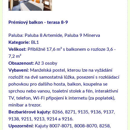
Prémiový balkon - terasa 8-9
Paluba:
Paluba 8 Artemide, Paluba 9 Minerva
Kategorie:
BL1
Velikost:
Přibližně 17,6 m² s balkonem o rozloze 3,6 -
7,2 m²
Obsazenost:
Až 3 osoby
Vybavení:
Manželská postel, kterou lze na vyžádání
rozložit na dvě samostatná lůžka, posezení s rozkládací
pohovkou pro dalšího hosta, balkon, koupelna se
sprchou nebo vanou, toaletní stolek a fén, interaktivní
TV, telefon, Wi-Fi připojení k internetu (za poplatek),
minibar a trezor.
Bezbariérové ​​kajuty:
8266, 8271, 9135, 9136, 9137,
9138, 9211, 9213, 9214 a 9216.
Upozornění:
Kajuty 8007-8071, 8008-8070, 8258,