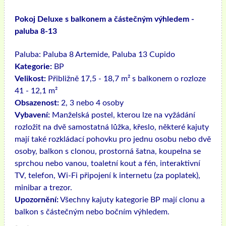
Pokoj Deluxe s balkonem a částečným výhledem -
paluba 8-13
Paluba:
Paluba 8 Artemide, Paluba 13 Cupido
Kategorie:
BP
Velikost:
Přibližně 17,5 - 18,7 m² s balkonem o rozloze
41 - 12,1 m²
Obsazenost:
2, 3 nebo 4 osoby
Vybavení:
Manželská postel, kterou lze na vyžádání
rozložit na dvě samostatná lůžka, křeslo, některé kajuty
mají také rozkládací pohovku pro jednu osobu nebo dvě
osoby, balkon s clonou, prostorná šatna, koupelna se
sprchou nebo vanou, toaletní kout a fén, interaktivní
TV, telefon, Wi-Fi připojení k internetu (za poplatek),
minibar a trezor.
Upozornění:
Všechny kajuty kategorie BP mají clonu a
balkon s částečným nebo bočním výhledem.