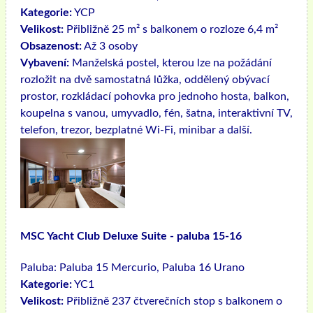
Kategorie:
YCP
Velikost:
Přibližně 25 m² s balkonem o rozloze 6,4 m²
Obsazenost:
Až 3 osoby
Vybavení:
Manželská postel, kterou lze na požádání
rozložit na dvě samostatná lůžka, oddělený obývací
prostor, rozkládací pohovka pro jednoho hosta, balkon,
koupelna s vanou, umyvadlo, fén, šatna, interaktivní TV,
telefon, trezor, bezplatné Wi-Fi, minibar a další.
MSC Yacht Club Deluxe Suite - paluba 15-16
Paluba:
Paluba 15 Mercurio, Paluba 16 Urano
Kategorie:
YC1
Velikost:
Přibližně 237 čtverečních stop s balkonem o