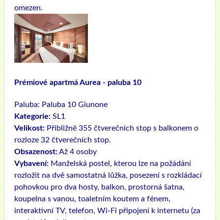
omezen.
Prémiové apartmá Aurea - paluba 10
Paluba:
Paluba 10 Giunone
Kategorie:
SL1
Velikost:
Přibližně 355 čtverečních stop s balkonem o
rozloze 32 čtverečních stop.
Obsazenost:
Až 4 osoby
Vybavení:
Manželská postel, kterou lze na požádání
rozložit na dvě samostatná lůžka, posezení s rozkládací
pohovkou pro dva hosty, balkon, prostorná šatna,
koupelna s vanou, toaletním koutem a fénem, ​​
interaktivní TV, telefon, Wi-Fi připojení k internetu (za