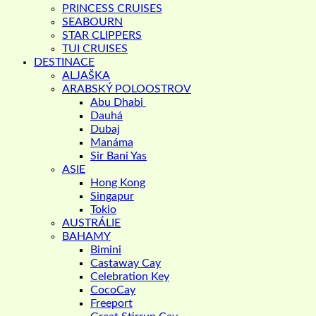
PRINCESS CRUISES
SEABOURN
STAR CLIPPERS
TUI CRUISES
DESTINACE
ALJAŠKA
ARABSKÝ POLOOSTROV
Abu Dhabi
Dauhá
Dubaj
Manáma
Sir Bani Yas
ASIE
Hong Kong
Singapur
Tokio
AUSTRÁLIE
BAHAMY
Bimini
Castaway Cay
Celebration Key
CocoCay
Freeport