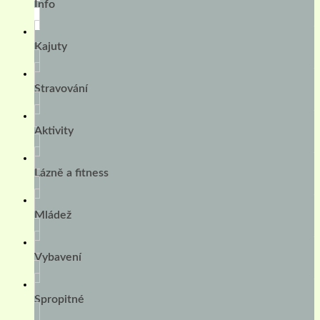
Info
Kajuty
Stravování
Aktivity
Lázně a fitness
Mládež
Vybavení
Spropitné