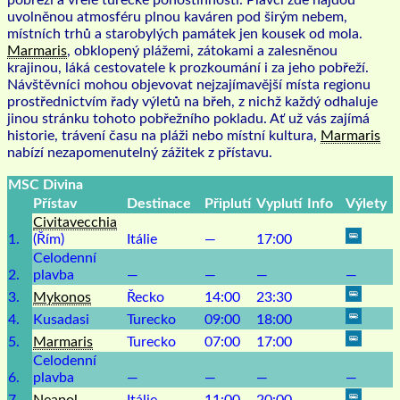
pobřeží a vřelé turecké pohostinnosti. Plavci zde najdou
uvolněnou atmosféru plnou kaváren pod širým nebem,
místních trhů a starobylých památek jen kousek od mola.
Marmaris
, obklopený plážemi, zátokami a zalesněnou
krajinou, láká cestovatele k prozkoumání i za jeho pobřeží.
Návštěvníci mohou objevovat nejzajímavější místa regionu
prostřednictvím řady výletů na břeh, z nichž každý odhaluje
jinou stránku tohoto pobřežního pokladu. Ať už vás zajímá
historie, trávení času na pláži nebo místní kultura,
Marmaris
nabízí nezapomenutelný zážitek z přístavu.
MSC Divina
Přístav
Destinace
Připlutí
Vyplutí
Info
Výlety
Civitavecchia
1.
(Řím)
Itálie
—
17:00
Celodenní
2.
plavba
—
—
—
—
3.
Mykonos
Řecko
14:00
23:30
4.
Kusadasi
Turecko
09:00
18:00
5.
Marmaris
Turecko
07:00
17:00
Celodenní
6.
plavba
—
—
—
—