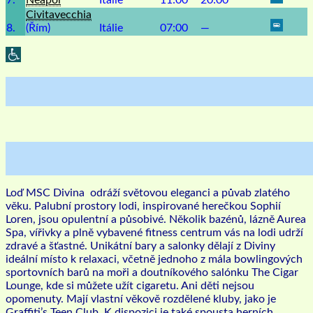
7.
Neapol
Itálie
11:00
20:00
Civitavecchia
8.
(Řím)
Itálie
07:00
—
Loď MSC Divina odráží světovou eleganci a půvab zlatého
věku. Palubní prostory lodi, inspirované herečkou Sophií
Loren, jsou opulentní a působivé. Několik bazénů, lázně Aurea
Spa, vířivky a plně vybavené fitness centrum vás na lodi udrží
zdravé a šťastné. Unikátní bary a salonky dělají z Diviny
ideální místo k relaxaci, včetně jednoho z mála bowlingových
sportovních barů na moři a doutníkového salónku The Cigar
Lounge, kde si můžete užít cigaretu. Ani děti nejsou
opomenuty. Mají vlastní věkově rozdělené kluby, jako je
Graffiti’s Teen Club. K dispozici je také spousta herních