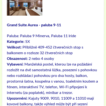
Grand Suite Aurea - paluba 9-11
Paluba:
Paluba 9 Minerva, Paluba 11 Iride
Kategorie:
SX
Velikost:
Přibližně 409-452 čtverečních stop s
balkonem o rozloze 32 čtverečních stop
Obsazenost:
2 nebo 4 osoby
Vybavení:
Manželská postel, kterou lze na požádání
rozložit na dvě samostatná lůžka, posezení s pohovkou
nebo rozkládací pohovkou pro dva hosty, balkon,
prostorná šatna, koupelna s vanou, toaletním koutem a
fénem, ​​interaktivní TV, telefon, Wi-Fi připojení k
internetu (za poplatek), minibar a trezor.
Upozornění:
Kajuty 9009, 9010, 11009 a 11010 mají
kovové balkony, takže výhled může být při sezení