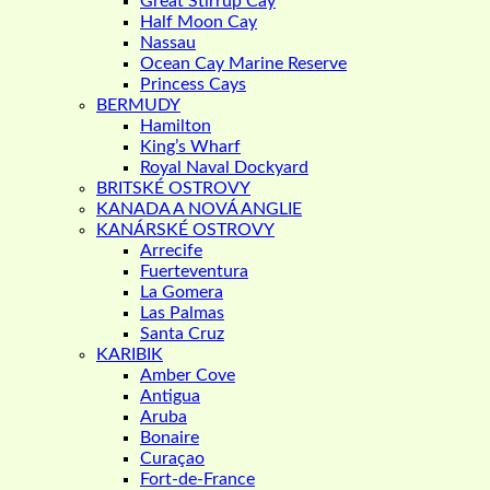
Great Stirrup Cay
Half Moon Cay
Nassau
Ocean Cay Marine Reserve
Princess Cays
BERMUDY
Hamilton
King’s Wharf
Royal Naval Dockyard
BRITSKÉ OSTROVY
KANADA A NOVÁ ANGLIE
KANÁRSKÉ OSTROVY
Arrecife
Fuerteventura
La Gomera
Las Palmas
Santa Cruz
KARIBIK
Amber Cove
Antigua
Aruba
Bonaire
Curaçao
Fort-de-France