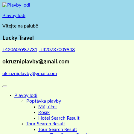
Skip
to
Plavby lodi
content
Vítejte na palubě
Lucky Travel
+420605987731, +420737009948
okruzniplavby@gmail.com
okruzniplavby@gmail.com
Plavby lodi
Poptávka plavby
Můj účet
Košík
Hotel Search Result
Tour Search Result
Tour Search Result