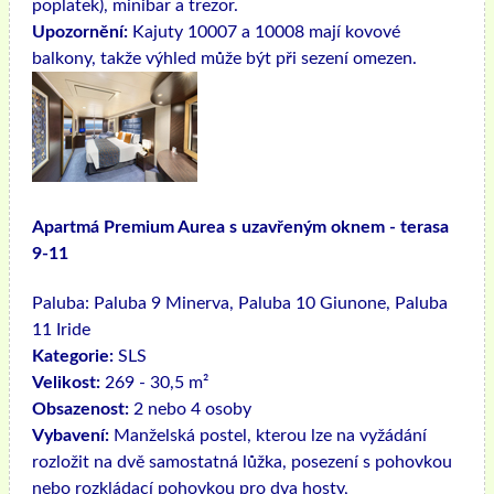
poplatek), minibar a trezor.
Upozornění:
Kajuty 10007 a 10008 mají kovové
balkony, takže výhled může být při sezení omezen.
Apartmá Premium Aurea s uzavřeným oknem - terasa
9-11
Paluba:
Paluba 9 Minerva, Paluba 10 Giunone, Paluba
11 Iride
Kategorie:
SLS
Velikost:
269 - 30,5 m²
Obsazenost:
2 nebo 4 osoby
Vybavení:
Manželská postel, kterou lze na vyžádání
rozložit na dvě samostatná lůžka, posezení s pohovkou
nebo rozkládací pohovkou pro dva hosty,