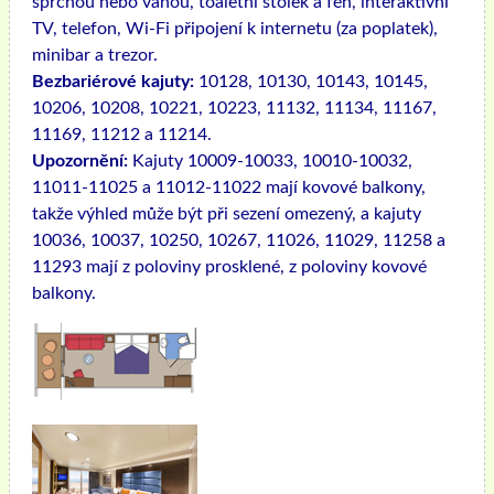
sprchou nebo vanou, toaletní stolek a fén, interaktivní
TV, telefon, Wi-Fi připojení k internetu (za poplatek),
minibar a trezor.
Bezbariérové ​​kajuty:
10128, 10130, 10143, 10145,
10206, 10208, 10221, 10223, 11132, 11134, 11167,
11169, 11212 a 11214.
Upozornění:
Kajuty 10009-10033, 10010-10032,
11011-11025 a 11012-11022 mají kovové balkony,
takže výhled může být při sezení omezený, a kajuty
10036, 10037, 10250, 10267, 11026, 11029, 11258 a
11293 mají z poloviny prosklené, z poloviny kovové
balkony.