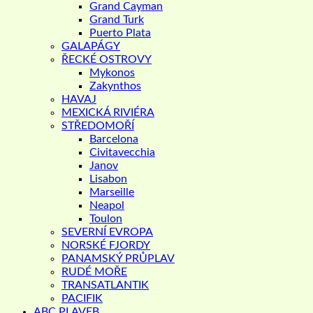
Grand Cayman
Grand Turk
Puerto Plata
GALAPÁGY
ŘECKÉ OSTROVY
Mykonos
Zakynthos
HAVAJ
MEXICKÁ RIVIÉRA
STŘEDOMOŘÍ
Barcelona
Civitavecchia
Janov
Lisabon
Marseille
Neapol
Toulon
SEVERNÍ EVROPA
NORSKÉ FJORDY
PANAMSKÝ PRŮPLAV
RUDÉ MOŘE
TRANSATLANTIK
PACIFIK
ABC PLAVEB