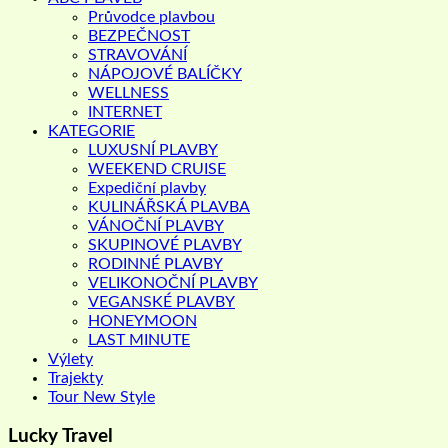
Průvodce plavbou
BEZPEČNOST
STRAVOVÁNÍ
NÁPOJOVÉ BALÍČKY
WELLNESS
INTERNET
KATEGORIE
LUXUSNÍ PLAVBY
WEEKEND CRUISE
Expediční plavby
KULINÁŘSKÁ PLAVBA
VÁNOČNÍ PLAVBY
SKUPINOVÉ PLAVBY
RODINNÉ PLAVBY
VELIKONOČNÍ PLAVBY
VEGANSKÉ PLAVBY
HONEYMOON
LAST MINUTE
Výlety
Trajekty
Tour New Style
Lucky Travel