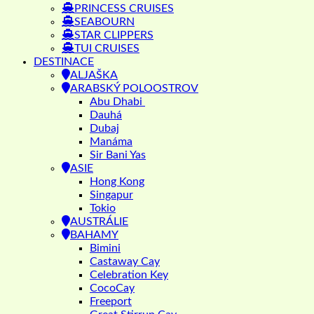
PRINCESS CRUISES
SEABOURN
STAR CLIPPERS
TUI CRUISES
DESTINACE
ALJAŠKA
ARABSKÝ POLOOSTROV
Abu Dhabi
Dauhá
Dubaj
Manáma
Sir Bani Yas
ASIE
Hong Kong
Singapur
Tokio
AUSTRÁLIE
BAHAMY
Bimini
Castaway Cay
Celebration Key
CocoCay
Freeport