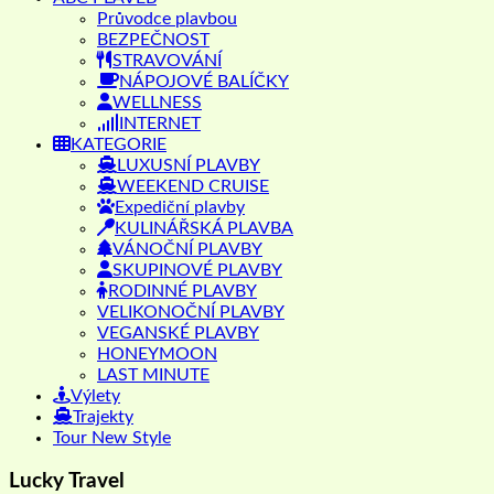
Průvodce plavbou
BEZPEČNOST
STRAVOVÁNÍ
NÁPOJOVÉ BALÍČKY
WELLNESS
INTERNET
KATEGORIE
LUXUSNÍ PLAVBY
WEEKEND CRUISE
Expediční plavby
KULINÁŘSKÁ PLAVBA
VÁNOČNÍ PLAVBY
SKUPINOVÉ PLAVBY
RODINNÉ PLAVBY
VELIKONOČNÍ PLAVBY
VEGANSKÉ PLAVBY
HONEYMOON
LAST MINUTE
Výlety
Trajekty
Tour New Style
Lucky Travel