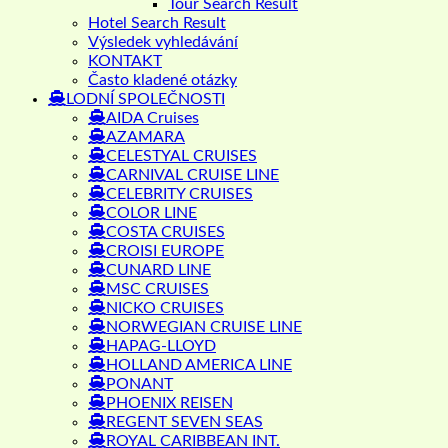
Tour Search Result
Hotel Search Result
Výsledek vyhledávání
KONTAKT
Často kladené otázky
LODNÍ SPOLEČNOSTI
AIDA Cruises
AZAMARA
CELESTYAL CRUISES
CARNIVAL CRUISE LINE
CELEBRITY CRUISES
COLOR LINE
COSTA CRUISES
CROISI EUROPE
CUNARD LINE
MSC CRUISES
NICKO CRUISES
NORWEGIAN CRUISE LINE
HAPAG-LLOYD
HOLLAND AMERICA LINE
PONANT
PHOENIX REISEN
REGENT SEVEN SEAS
ROYAL CARIBBEAN INT.