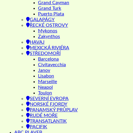
Grand Cayman
Grand Turk
Puerto Plata
GALAPÁGY
ŘECKÉ OSTROVY
Mykonos
Zakynthos
HAVAJ
MEXICKÁ RIVIÉRA
STŘEDOMOŘÍ
Barcelona
Civitavecchia
Janov
Lisabon
Marseille
Neapol
Toulon
SEVERNÍ EVROPA
NORSKÉ FJORDY
PANAMSKÝ PRŮPLAV
RUDÉ MOŘE
TRANSATLANTIK
PACIFIK
ABC PLAVEB