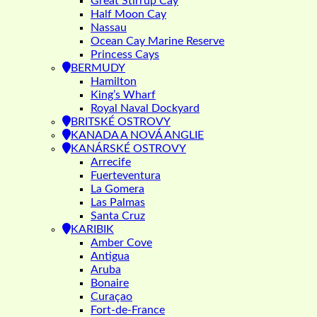
Great Stirrup Cay
Half Moon Cay
Nassau
Ocean Cay Marine Reserve
Princess Cays
BERMUDY
Hamilton
King’s Wharf
Royal Naval Dockyard
BRITSKÉ OSTROVY
KANADA A NOVÁ ANGLIE
KANÁRSKÉ OSTROVY
Arrecife
Fuerteventura
La Gomera
Las Palmas
Santa Cruz
KARIBIK
Amber Cove
Antigua
Aruba
Bonaire
Curaçao
Fort-de-France