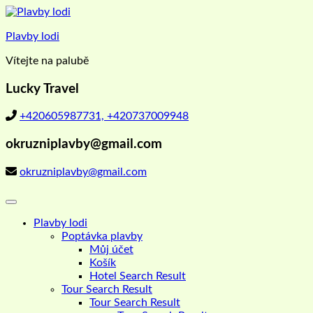
Skip
to
Plavby lodi
content
Vítejte na palubě
Lucky Travel
+420605987731, +420737009948
okruzniplavby@gmail.com
okruzniplavby@gmail.com
Plavby lodi
Poptávka plavby
Můj účet
Košík
Hotel Search Result
Tour Search Result
Tour Search Result