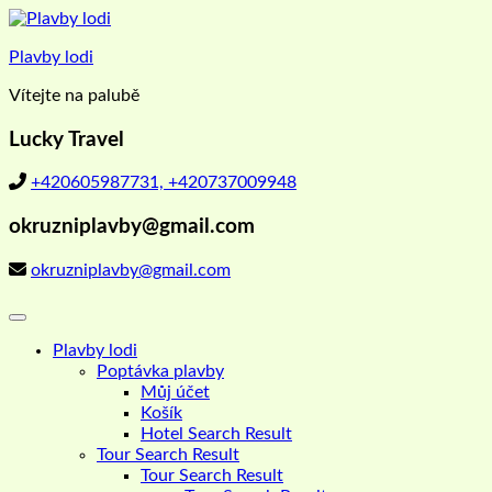
Skip
to
Plavby lodi
content
Vítejte na palubě
Lucky Travel
+420605987731, +420737009948
okruzniplavby@gmail.com
okruzniplavby@gmail.com
Plavby lodi
Poptávka plavby
Můj účet
Košík
Hotel Search Result
Tour Search Result
Tour Search Result