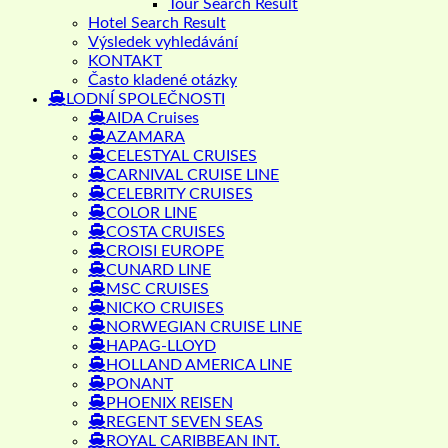
Tour Search Result
Hotel Search Result
Výsledek vyhledávání
KONTAKT
Často kladené otázky
LODNÍ SPOLEČNOSTI
AIDA Cruises
AZAMARA
CELESTYAL CRUISES
CARNIVAL CRUISE LINE
CELEBRITY CRUISES
COLOR LINE
COSTA CRUISES
CROISI EUROPE
CUNARD LINE
MSC CRUISES
NICKO CRUISES
NORWEGIAN CRUISE LINE
HAPAG-LLOYD
HOLLAND AMERICA LINE
PONANT
PHOENIX REISEN
REGENT SEVEN SEAS
ROYAL CARIBBEAN INT.