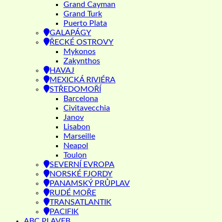
Grand Cayman
Grand Turk
Puerto Plata
GALAPÁGY
ŘECKÉ OSTROVY
Mykonos
Zakynthos
HAVAJ
MEXICKÁ RIVIÉRA
STŘEDOMOŘÍ
Barcelona
Civitavecchia
Janov
Lisabon
Marseille
Neapol
Toulon
SEVERNÍ EVROPA
NORSKÉ FJORDY
PANAMSKÝ PRŮPLAV
RUDÉ MOŘE
TRANSATLANTIK
PACIFIK
ABC PLAVEB