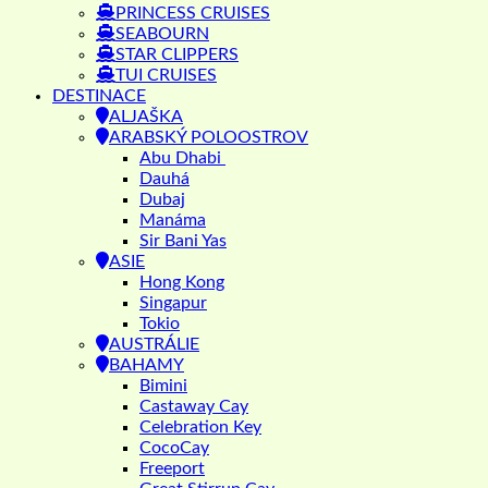
PRINCESS CRUISES
SEABOURN
STAR CLIPPERS
TUI CRUISES
DESTINACE
ALJAŠKA
ARABSKÝ POLOOSTROV
Abu Dhabi
Dauhá
Dubaj
Manáma
Sir Bani Yas
ASIE
Hong Kong
Singapur
Tokio
AUSTRÁLIE
BAHAMY
Bimini
Castaway Cay
Celebration Key
CocoCay
Freeport