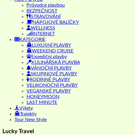
Průvodce plavbou
BEZPEČNOST
STRAVOVÁNÍ
NÁPOJOVÉ BALÍČKY
WELLNESS
INTERNET
KATEGORIE
LUXUSNÍ PLAVBY
WEEKEND CRUISE
Expediční plavby
KULINÁŘSKÁ PLAVBA
VÁNOČNÍ PLAVBY
SKUPINOVÉ PLAVBY
RODINNÉ PLAVBY
VELIKONOČNÍ PLAVBY
VEGANSKÉ PLAVBY
HONEYMOON
LAST MINUTE
Výlety
Trajekty
Tour New Style
Lucky Travel