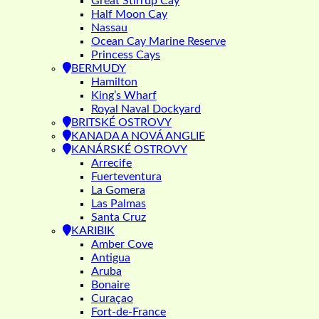
Great Stirrup Cay
Half Moon Cay
Nassau
Ocean Cay Marine Reserve
Princess Cays
BERMUDY
Hamilton
King’s Wharf
Royal Naval Dockyard
BRITSKÉ OSTROVY
KANADA A NOVÁ ANGLIE
KANÁRSKÉ OSTROVY
Arrecife
Fuerteventura
La Gomera
Las Palmas
Santa Cruz
KARIBIK
Amber Cove
Antigua
Aruba
Bonaire
Curaçao
Fort-de-France