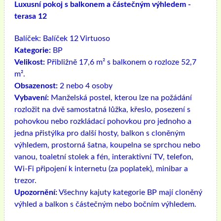
Luxusní pokoj s balkonem a částečným výhledem -
terasa 12
Balíček:
Balíček 12 Virtuoso
Kategorie:
BP
Velikost:
Přibližně 17,6 m² s balkonem o rozloze 52,7
m².
Obsazenost:
2 nebo 4 osoby
Vybavení:
Manželská postel, kterou lze na požádání
rozložit na dvě samostatná lůžka, křeslo, posezení s
pohovkou nebo rozkládací pohovkou pro jednoho a
jedna přistýlka pro další hosty, balkon s cloněným
výhledem, prostorná šatna, koupelna se sprchou nebo
vanou, toaletní stolek a fén, interaktivní TV, telefon,
Wi-Fi připojení k internetu (za poplatek), minibar a
trezor.
Upozornění:
Všechny kajuty kategorie BP mají cloněný
výhled a balkon s částečným nebo bočním výhledem.