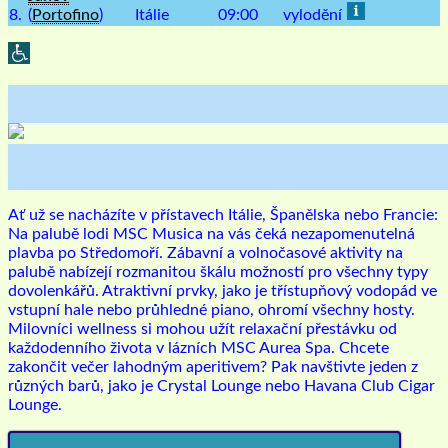
8.
(
Portofino
)
Itálie
09:00
vylodění
Ať už se nacházíte v přístavech Itálie, Španělska nebo Francie:
Na palubě lodi MSC Musica na vás čeká nezapomenutelná
plavba po Středomoří. Zábavní a volnočasové aktivity na
palubě nabízejí rozmanitou škálu možností pro všechny typy
dovolenkářů. Atraktivní prvky, jako je třístupňový vodopád ve
vstupní hale nebo průhledné piano, ohromí všechny hosty.
Milovníci wellness si mohou užít relaxační přestávku od
každodenního života v lázních MSC Aurea Spa. Chcete
zakončit večer lahodným aperitivem? Pak navštivte jeden z
různých barů, jako je Crystal Lounge nebo Havana Club Cigar
Lounge.