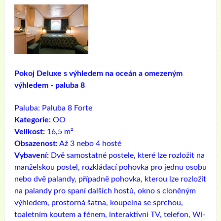
Pokoj Deluxe s výhledem na oceán a omezeným
výhledem - paluba 8
Paluba:
Paluba 8 Forte
Kategorie:
OO
Velikost:
16,5 m²
Obsazenost:
Až 3 nebo 4 hosté
Vybavení:
Dvě samostatné postele, které lze rozložit na
manželskou postel, rozkládací pohovka pro jednu osobu
nebo dvě palandy, případně pohovka, kterou lze rozložit
na palandy pro spaní dalších hostů, okno s cloněným
výhledem, prostorná šatna, koupelna se sprchou,
toaletním koutem a fénem, ​​interaktivní TV, telefon, Wi-