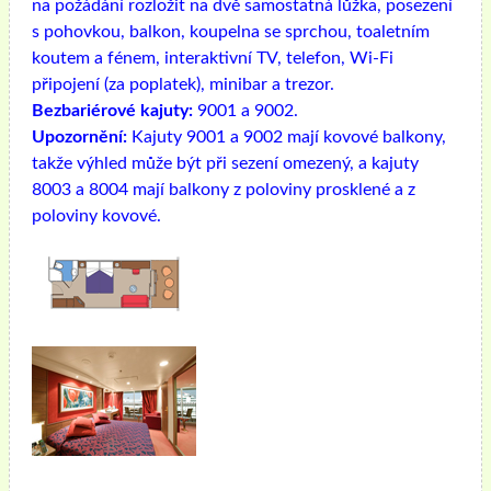
na požádání rozložit na dvě samostatná lůžka, posezení
s pohovkou, balkon, koupelna se sprchou, toaletním
koutem a fénem, ​​interaktivní TV, telefon, Wi-Fi
připojení (za poplatek), minibar a trezor.
Bezbariérové ​​kajuty:
9001 a 9002.
Upozornění:
Kajuty 9001 a 9002 mají kovové balkony,
takže výhled může být při sezení omezený, a kajuty
8003 a 8004 mají balkony z poloviny prosklené a z
poloviny kovové.