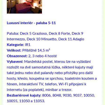
Luxusní interiér - paluba 5-11
Paluba:
Deck 5 Grazioso, Deck 8 Forte, Deck 9
Intermezzo, Deck 10 Minuetto, Deck 11 Adagio
Kategorie:
IR1
Velikost:
Přibližně 14,5 m²
Obsazenost:
2, 3 nebo 4 hosté
Vybavení:
Manželská postel, kterou lze na vyžádání
rozložit na dvě samostatná lůžka, některé kajuty mají
také jednu nebo dvě palandy nebo přistýlky pro další
hosty, křeslo, koupelna se sprchou, toaletním koutem a
fénem, ​​interaktivní TV, telefon, Wi-Fi připojení k
internetu (za poplatek), minibar a trezor.
Bezbariérové ​​kajuty:
8006, 8048, 9030, 9037, 10050,
10055, 11050 a 11053.