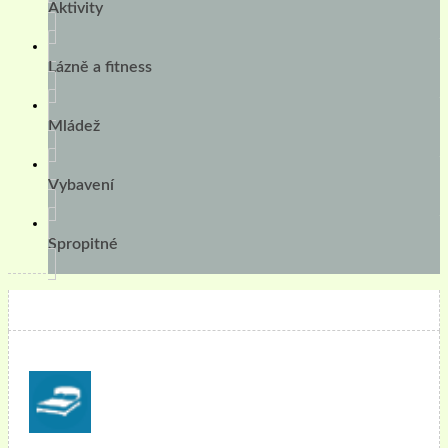
Aktivity
Lázně a fitness
Mládež
Vybavení
Spropitné