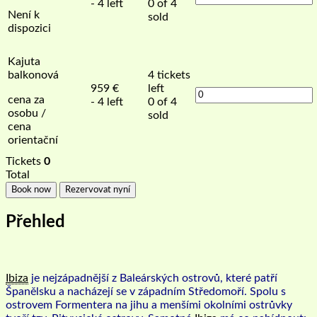
- 4 left
0 of 4
Není k
sold
dispozici
Kajuta
balkonová
4
tickets
959
€
left
cena za
- 4 left
0 of 4
osobu /
sold
cena
orientační
Tickets
0
Total
Book now
Rezervovat nyní
Přehled
Ibiza
je nejzápadnější z Baleárských ostrovů, které patří
Španělsku a nacházejí se v západním Středomoří. Spolu s
ostrovem Formentera na jihu a menšími okolními ostrůvky