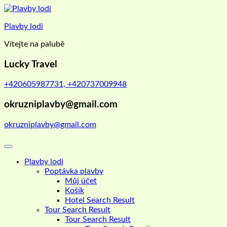
Skip
to
Plavby lodi
content
Vítejte na palubě
Lucky Travel
+420605987731, +420737009948
okruzniplavby@gmail.com
okruzniplavby@gmail.com
Plavby lodi
Poptávka plavby
Můj účet
Košík
Hotel Search Result
Tour Search Result
Tour Search Result