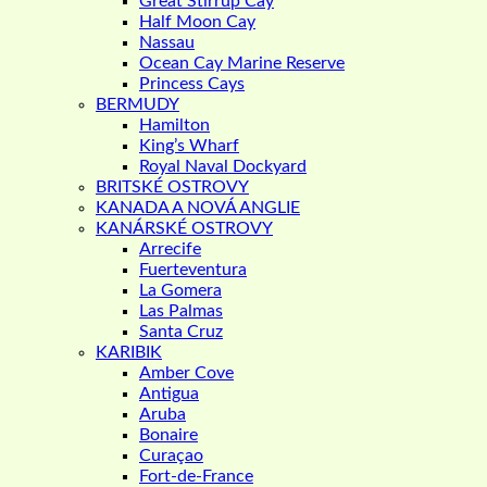
Great Stirrup Cay
Half Moon Cay
Nassau
Ocean Cay Marine Reserve
Princess Cays
BERMUDY
Hamilton
King’s Wharf
Royal Naval Dockyard
BRITSKÉ OSTROVY
KANADA A NOVÁ ANGLIE
KANÁRSKÉ OSTROVY
Arrecife
Fuerteventura
La Gomera
Las Palmas
Santa Cruz
KARIBIK
Amber Cove
Antigua
Aruba
Bonaire
Curaçao
Fort-de-France