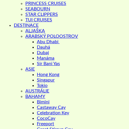
PRINCESS CRUISES
SEABOURN
STAR CLIPPERS
TUI CRUISES
DESTINACE
ALJAŠKA
ARABSKÝ POLOOSTROV
Abu Dhabi
Dauhá
Dubaj
Manáma
Sir Bani Yas
ASIE
Hong Kong
Singapur
Tokio
AUSTRÁLIE
BAHAMY
Bimini
Castaway Cay
Celebration Key
CocoCay
Freeport