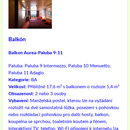
Balkón
Balkon Aurea-Paluba 9-11
Paluba:
Paluba 9 Intermezzo, Paluba 10 Menuetto,
Paluba 11 Adagio
Kategorie:
BA
Velikost:
Přibližně 17,6 m² s balkonem o rozloze 5,4 m²
Obsazenost:
2 nebo 3 osoby
Vybavení:
Manželská postel, kterou lze na vyžádání
rozložit na dvě samostatná lůžka, posezení s pohovkou
nebo rozkládací pohovkou pro další hosty, balkon,
koupelna se sprchou, toaletním koutem a fénem, ​​
interaktivní TV, telefon, Wi-Fi připojení k internetu (za