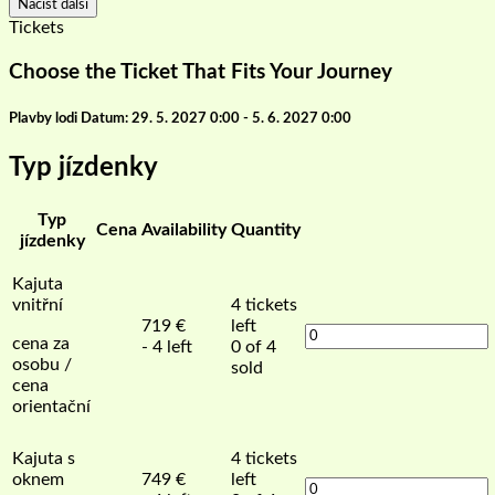
Načíst další
Tickets
Choose the Ticket That Fits Your Journey
Plavby lodi Datum: 29. 5. 2027 0:00 - 5. 6. 2027 0:00
Typ jízdenky
Typ
Cena
Availability
Quantity
jízdenky
Kajuta
vnitřní
4
tickets
719
€
left
cena za
- 4 left
0 of 4
osobu /
sold
cena
orientační
Kajuta s
4
tickets
oknem
749
€
left