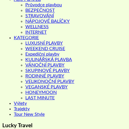
Průvodce plavbou
BEZPEČNOST
STRAVOVÁNÍ
NÁPOJOVÉ BALÍČKY
WELLNESS
INTERNET
KATEGORIE
LUXUSNÍ PLAVBY
WEEKEND CRUISE
Expediční plavby
KULINÁŘSKÁ PLAVBA
VÁNOČNÍ PLAVBY
SKUPINOVÉ PLAVBY
RODINNÉ PLAVBY
VELIKONOČNÍ PLAVBY
VEGANSKÉ PLAVBY
HONEYMOON
LAST MINUTE
Výlety
Trajekty
Tour New Style
Lucky Travel