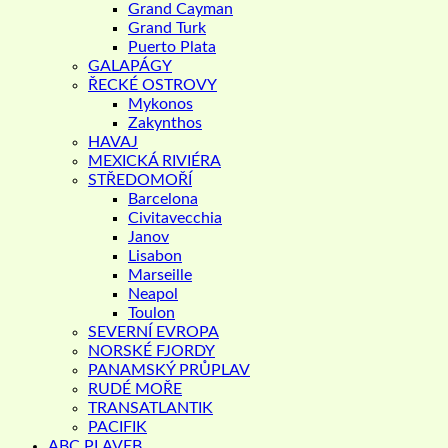
Grand Cayman
Grand Turk
Puerto Plata
GALAPÁGY
ŘECKÉ OSTROVY
Mykonos
Zakynthos
HAVAJ
MEXICKÁ RIVIÉRA
STŘEDOMOŘÍ
Barcelona
Civitavecchia
Janov
Lisabon
Marseille
Neapol
Toulon
SEVERNÍ EVROPA
NORSKÉ FJORDY
PANAMSKÝ PRŮPLAV
RUDÉ MOŘE
TRANSATLANTIK
PACIFIK
ABC PLAVEB