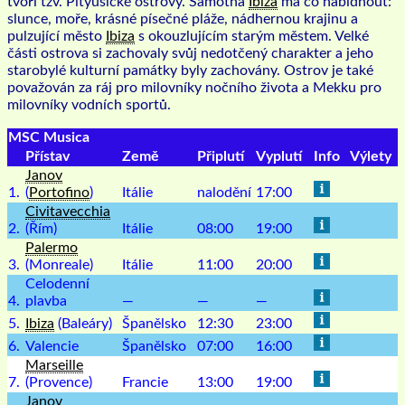
tvoří tzv. Pityusické ostrovy. Samotná
Ibiza
má co nabídnout:
slunce, moře, krásné písečné pláže, nádhernou krajinu a
pulzující město
Ibiza
s okouzlujícím starým městem. Velké
části ostrova si zachovaly svůj nedotčený charakter a jeho
starobylé kulturní památky byly zachovány. Ostrov je také
považován za ráj pro milovníky nočního života a Mekku pro
milovníky vodních sportů.
MSC Musica
Přístav
Země
Připlutí
Vyplutí
Info
Výlety
Janov
1.
(
Portofino
)
Itálie
nalodění
17:00
Civitavecchia
2.
(Řím)
Itálie
08:00
19:00
Palermo
3.
(Monreale)
Itálie
11:00
20:00
Celodenní
4.
plavba
—
—
—
5.
Ibiza
(Baleáry)
Španělsko
12:30
23:00
6.
Valencie
Španělsko
07:00
16:00
Marseille
7.
(Provence)
Francie
13:00
19:00
Janov