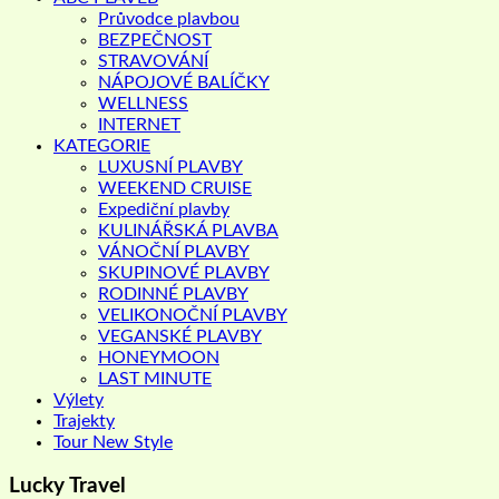
Průvodce plavbou
BEZPEČNOST
STRAVOVÁNÍ
NÁPOJOVÉ BALÍČKY
WELLNESS
INTERNET
KATEGORIE
LUXUSNÍ PLAVBY
WEEKEND CRUISE
Expediční plavby
KULINÁŘSKÁ PLAVBA
VÁNOČNÍ PLAVBY
SKUPINOVÉ PLAVBY
RODINNÉ PLAVBY
VELIKONOČNÍ PLAVBY
VEGANSKÉ PLAVBY
HONEYMOON
LAST MINUTE
Výlety
Trajekty
Tour New Style
Lucky Travel