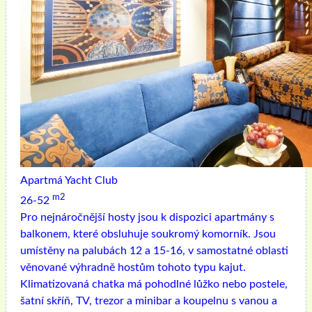
Apartmá Yacht Club
m2
26-52
Pro nejnáročnější hosty jsou k dispozici apartmány s
balkonem, které obsluhuje soukromý komorník. Jsou
umístěny na palubách 12 a 15-16, v samostatné oblasti
věnované výhradně hostům tohoto typu kajut.
Klimatizovaná chatka má pohodlné lůžko nebo postele,
šatní skříň, TV, trezor a minibar a koupelnu s vanou a