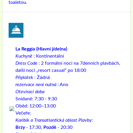
toaletou.
La Reggia (Hlavní jídelna)
Kuchyně
: Kontinentální
Dress Code
: 2 formální noci na 7denních plavbách,
další noci „resort casual“ po 18:00
Příplatek
: Žádná
rezervace není nutná
: Ano
Otevírací doba
Snídaně: 7:30 - 9:30
Oběd: 12:00–13:00
Večeře:
Karibik a Transatlantická oblast Plavby:
Brzy
- 17:30,
Pozdě
- 20:30