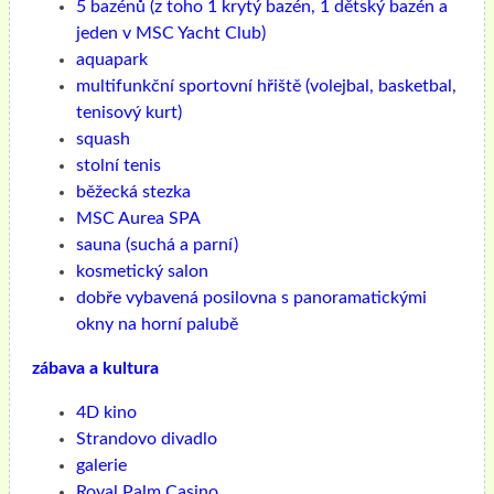
5 bazénů (z toho 1 krytý bazén, 1 dětský bazén a
jeden v MSC Yacht Club)
aquapark
multifunkční sportovní hřiště (volejbal, basketbal,
tenisový kurt)
squash
stolní tenis
běžecká stezka
MSC Aurea SPA
sauna (suchá a parní)
kosmetický salon
dobře vybavená posilovna s panoramatickými
okny na horní palubě
zábava a kultura
4D kino
Strandovo divadlo
galerie
Royal Palm Casino