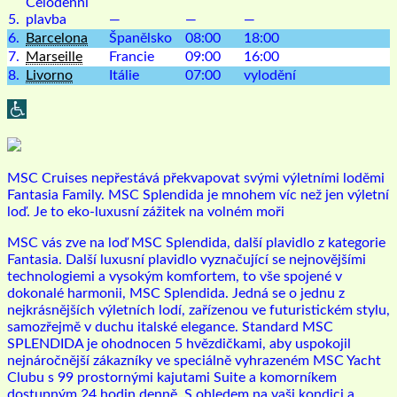
Celodenní
5.
plavba
—
—
—
6.
Barcelona
Španělsko
08:00
18:00
7.
Marseille
Francie
09:00
16:00
8.
Livorno
Itálie
07:00
vylodění
MSC Cruises nepřestává překvapovat svými výletními loděmi
Fantasia Family. MSC Splendida je mnohem víc než jen výletní
loď. Je to eko-luxusní zážitek na volném moři
MSC vás zve na loď MSC Splendida, další plavidlo z kategorie
Fantasia. Další luxusní plavidlo vyznačující se nejnovějšími
technologiemi a vysokým komfortem, to vše spojené v
dokonalé harmonii, MSC Splendida. Jedná se o jednu z
nejkrásnějších výletních lodí, zařízenou ve futuristickém stylu,
samozřejmě v duchu italské elegance. Standard MSC
SPLENDIDA je ohodnocen 5 hvězdičkami, aby uspokojil
nejnáročnější zákazníky ve speciálně vyhrazeném MSC Yacht
Clubu s 99 prostornými kajutami Suite a komorníkem
dostupným 24 hodin denně.
S ohledem na vaši kondici a