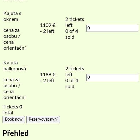
Kajuta s
oknem
2
tickets
1109
€
left
cena za
- 2 left
0 of 4
osobu /
sold
cena
orientační
Kajuta
balkonová
2
tickets
1189
€
left
cena za
- 2 left
0 of 4
osobu /
sold
cena
orientační
Tickets
0
Total
Book now
Rezervovat nyní
Přehled