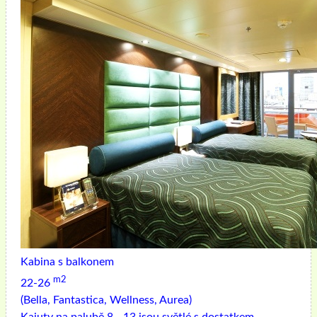
Kabina s balkonem
m2
22-26
(Bella, Fantastica, Wellness, Aurea)
Kajuty na palubě 8 - 13 jsou světlé s dostatkem