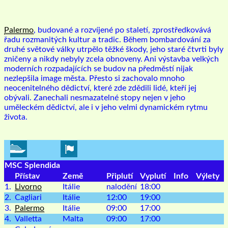
Palermo
, budované a rozvíjené po staletí, zprostředkovává
řadu rozmanitých kultur a tradic. Během bombardování za
druhé světové války utrpělo těžké škody, jeho staré čtvrti byly
zničeny a nikdy nebyly zcela obnoveny. Ani výstavba velkých
moderních rozpadajících se budov na předměstí nijak
nezlepšila image města. Přesto si zachovalo mnoho
neocenitelného dědictví, které zde zdědili lidé, kteří jej
obývali. Zanechali nesmazatelné stopy nejen v jeho
uměleckém dědictví, ale i v jeho velmi dynamickém rytmu
života.
MSC Splendida
Přístav
Země
Připlutí
Vyplutí
Info
Výlety
1.
Livorno
Itálie
nalodění
18:00
2.
Cagliari
Itálie
12:00
19:00
3.
Palermo
Itálie
09:00
17:00
4.
Valletta
Malta
09:00
17:00