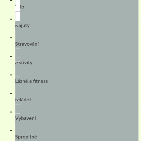
Info
Kajuty
Stravování
Aktivity
Lázně a fitness
Mládež
Vybavení
Spropitné