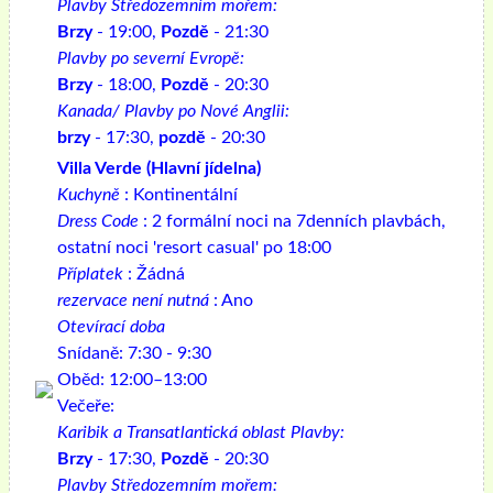
Plavby Středozemním mořem:
Brzy
- 19:00,
Pozdě
- 21:30
Plavby po severní Evropě:
Brzy
- 18:00,
Pozdě
- 20:30
Kanada/ Plavby po Nové Anglii:
brzy
- 17:30,
pozdě
- 20:30
Villa Verde (Hlavní jídelna)
Kuchyně
: Kontinentální
Dress Code
: 2 formální noci na 7denních plavbách,
ostatní noci 'resort casual' po 18:00
Příplatek
: Žádná
rezervace není nutná
: Ano
Otevírací doba
Snídaně: 7:30 - 9:30
Oběd: 12:00–13:00
Večeře:
Karibik a Transatlantická oblast Plavby:
Brzy
- 17:30,
Pozdě
- 20:30
Plavby Středozemním mořem: