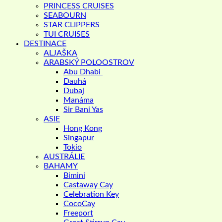
PRINCESS CRUISES
SEABOURN
STAR CLIPPERS
TUI CRUISES
DESTINACE
ALJAŠKA
ARABSKÝ POLOOSTROV
Abu Dhabi
Dauhá
Dubaj
Manáma
Sir Bani Yas
ASIE
Hong Kong
Singapur
Tokio
AUSTRÁLIE
BAHAMY
Bimini
Castaway Cay
Celebration Key
CocoCay
Freeport