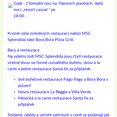
Code : 2 formální noci
na 7denních plavbách, další
noci „resort casual
“
po
18:00
.
Kromě výše zmíněných restaurací nabízí MSC
Splendida také Bora Bora Pizza Grill.
Bary a restaurace
Na výletní lodi MSC Splendida jsou čtyři restaurace;
včetně dvou ve formě rozsáhlého bufetu, dvou à la
carte a jedné restaurace Santa Fe za příplatek.
dvě bufetové restaurace Pago Pago a Bora Bora s
pizzerií
hlavní restaurace La Reggia a Villa Verde
Mexická a la carte restaurace Santa Fe za
příplatek
Snídaně, obědy a večeře zahrnuté v ceně se podávají jak