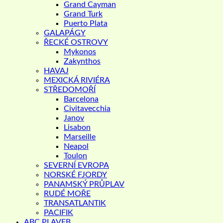
Grand Cayman
Grand Turk
Puerto Plata
GALAPÁGY
ŘECKÉ OSTROVY
Mykonos
Zakynthos
HAVAJ
MEXICKÁ RIVIÉRA
STŘEDOMOŘÍ
Barcelona
Civitavecchia
Janov
Lisabon
Marseille
Neapol
Toulon
SEVERNÍ EVROPA
NORSKÉ FJORDY
PANAMSKÝ PRŮPLAV
RUDÉ MOŘE
TRANSATLANTIK
PACIFIK
ABC PLAVEB