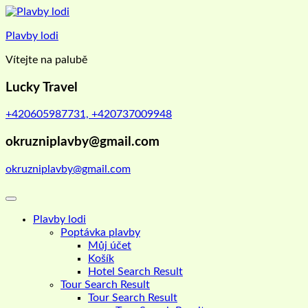
Skip
to
Plavby lodi
content
Vítejte na palubě
Lucky Travel
+420605987731, +420737009948
okruzniplavby@gmail.com
okruzniplavby@gmail.com
Plavby lodi
Poptávka plavby
Můj účet
Košík
Hotel Search Result
Tour Search Result
Tour Search Result