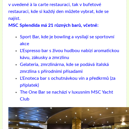
v uvedené à la carte restauraci, tak v bufetové
restauraci, kde si každý den můžete vybrat, kde se
najíst.
MSC Splendida má 21 různých barů, včetně:
Sport Bar, kde je bowling a vysílají se sportovní
akce
L'Espresso bar s živou hudbou nabízí aromatickou
kávu, zákusky a zmrzlinu
Gelateria, zmrzlinárna, kde se podává italská
zmrzlina s přírodními přísadami
L'Enoteca bar s ochutnávkou vín a předkrmů (za
příplatek)
The One Bar se nachází v luxusním MSC Yacht
Club