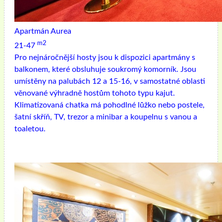
Apartmán Aurea
m2
21-47
Pro nejnáročnější hosty jsou k dispozici apartmány s
balkonem, které obsluhuje soukromý komorník. Jsou
umístěny na palubách 12 a 15-16, v samostatné oblasti
věnované výhradně hostům tohoto typu kajut.
Klimatizovaná chatka má pohodlné lůžko nebo postele,
šatní skříň, TV, trezor a minibar a koupelnu s vanou a
toaletou.