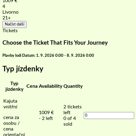
1009
€
4
Livorno
21+
Načíst další
Tickets
Choose the Ticket That Fits Your Journey
Plavby lodi Datum: 1. 9. 2026 0:00 - 8. 9. 2026 0:00
Typ jízdenky
Typ
Cena
Availability
Quantity
jízdenky
Kajuta
vnitřní
2
tickets
1009
€
left
cena za
- 2 left
0 of 4
osobu /
sold
cena
orientační