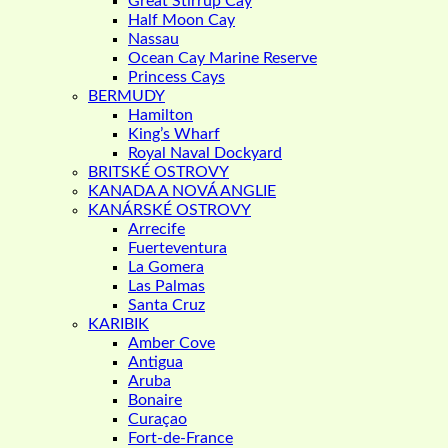
Great Stirrup Cay
Half Moon Cay
Nassau
Ocean Cay Marine Reserve
Princess Cays
BERMUDY
Hamilton
King’s Wharf
Royal Naval Dockyard
BRITSKÉ OSTROVY
KANADA A NOVÁ ANGLIE
KANÁRSKÉ OSTROVY
Arrecife
Fuerteventura
La Gomera
Las Palmas
Santa Cruz
KARIBIK
Amber Cove
Antigua
Aruba
Bonaire
Curaçao
Fort-de-France