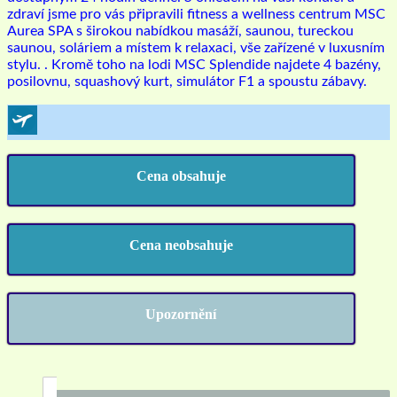
zdraví jsme pro vás připravili fitness a wellness centrum MSC
Aurea SPA s širokou nabídkou masáží, saunou, tureckou
saunou, soláriem a místem k relaxaci, vše zařízené v luxusním
stylu. . Kromě toho na lodi MSC Splendide najdete 4 bazény,
posilovnu, squashový kurt, simulátor F1 a spoustu zábavy.
Cena obsahuje
Cena neobsahuje
Upozornění