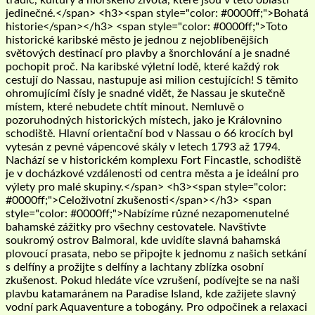
jedinečné.</span> <h3><span style="color: #0000ff;">Bohatá
historie</span></h3> <span style="color: #0000ff;">Toto
historické karibské město je jednou z nejoblíbenějších
světových destinací pro plavby a šnorchlování a je snadné
pochopit proč. Na karibské výletní lodě, které každý rok
cestují do Nassau, nastupuje asi milion cestujících! S těmito
ohromujícími čísly je snadné vidět, že Nassau je skutečně
místem, které nebudete chtít minout. Nemluvě o
pozoruhodných historických místech, jako je Královnino
schodiště. Hlavní orientační bod v Nassau o 66 krocích byl
vytesán z pevné vápencové skály v letech 1793 až 1794.
Nachází se v historickém komplexu Fort Fincastle, schodiště
je v docházkové vzdálenosti od centra města a je ideální pro
výlety pro malé skupiny.</span> <h3><span style="color:
#0000ff;">Celoživotní zkušenosti</span></h3> <span
style="color: #0000ff;">Nabízíme různé nezapomenutelné
bahamské zážitky pro všechny cestovatele. Navštivte
soukromý ostrov Balmoral, kde uvidíte slavná bahamská
plovoucí prasata, nebo se připojte k jednomu z našich setkání
s delfíny a prožijte s delfíny a lachtany zblízka osobní
zkušenost. Pokud hledáte více vzrušení, podívejte se na naši
plavbu katamaránem na Paradise Island, kde zažijete slavný
vodní park Aquaventure a tobogány. Pro odpočinek a relaxaci