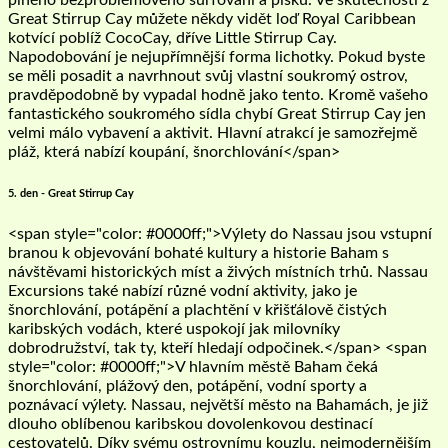
Great Stirrup Cay můžete někdy vidět loď Royal Caribbean
kotvící poblíž CocoCay, dříve Little Stirrup Cay.
Napodobování je nejupřímnější forma lichotky. Pokud byste
se měli posadit a navrhnout svůj vlastní soukromý ostrov,
pravděpodobně by vypadal hodně jako tento. Kromě vašeho
fantastického soukromého sídla chybí Great Stirrup Cay jen
velmi málo vybavení a aktivit. Hlavní atrakcí je samozřejmě
pláž, která nabízí koupání, šnorchlování</span>
5. den - Great Stirrup Cay
<span style="color: #0000ff;">Výlety do Nassau jsou vstupní
branou k objevování bohaté kultury a historie Baham s
návštěvami historických míst a živých místních trhů. Nassau
Excursions také nabízí různé vodní aktivity, jako je
šnorchlování, potápění a plachtění v křišťálově čistých
karibských vodách, které uspokojí jak milovníky
dobrodružství, tak ty, kteří hledají odpočinek.</span> <span
style="color: #0000ff;">V hlavním městě Baham čeká
šnorchlování, plážový den, potápění, vodní sporty a
poznávací výlety. Nassau, největší město na Bahamách, je již
dlouho oblíbenou karibskou dovolenkovou destinací
cestovatelů. Díky svému ostrovnímu kouzlu, nejmodernějším