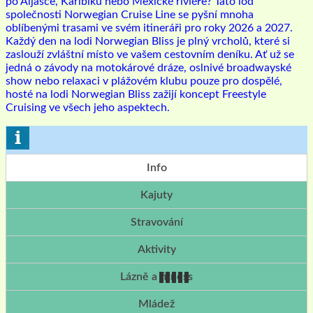
po Aljašce, Karibiku nebo Mexické riviéře? Tato loď
společnosti Norwegian Cruise Line se pyšní mnoha
oblíbenými trasami ve svém itineráři pro roky 2026 a 2027.
Každý den na lodi Norwegian Bliss je plný vrcholů, které si
zaslouží zvláštní místo ve vašem cestovním deníku. Ať už se
jedná o závody na motokárové dráze, oslnivé broadwayské
show nebo relaxaci v plážovém klubu pouze pro dospělé,
hosté na lodi Norwegian Bliss zažijí koncept Freestyle
Cruising ve všech jeho aspektech.
Info
Kajuty
Stravování
Aktivity
Lázně a fitness
Mládež