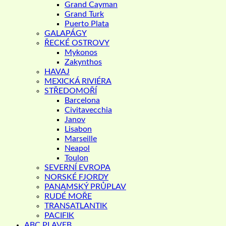
Grand Cayman
Grand Turk
Puerto Plata
GALAPÁGY
ŘECKÉ OSTROVY
Mykonos
Zakynthos
HAVAJ
MEXICKÁ RIVIÉRA
STŘEDOMOŘÍ
Barcelona
Civitavecchia
Janov
Lisabon
Marseille
Neapol
Toulon
SEVERNÍ EVROPA
NORSKÉ FJORDY
PANAMSKÝ PRŮPLAV
RUDÉ MOŘE
TRANSATLANTIK
PACIFIK
ABC PLAVEB