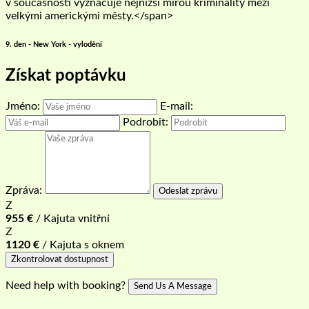
v současnosti vyznačuje nejnižší mírou kriminality mezi
velkými americkými městy.</span>
9. den - New York - vylodění
Získat poptávku
Jméno:
E-mail:
Podrobit:
Zpráva:
Odeslat zprávu
Z
955
€
/ Kajuta vnitřní
Z
1120
€
/ Kajuta s oknem
Zkontrolovat dostupnost
Need help with booking?
Send Us A Message