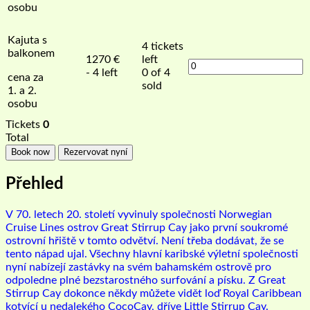
osobu
Kajuta s
4
tickets
balkonem
1270
€
left
- 4 left
0 of 4
cena za
sold
1. a 2.
osobu
Tickets
0
Total
Book now
Rezervovat nyní
Přehled
V
70. letech 20. století vyvinuly společnosti Norwegian
Cruise Lines ostrov Great Stirrup Cay jako první soukromé
ostrovní hřiště v tomto odvětví. Není třeba dodávat, že se
tento nápad ujal. Všechny hlavní karibské výletní společnosti
nyní nabízejí zastávky na svém bahamském ostrově pro
odpoledne plné bezstarostného surfování a písku. Z Great
Stirrup Cay dokonce někdy můžete vidět loď Royal Caribbean
kotvící u nedalekého CocoCay, dříve Little Stirrup Cay.