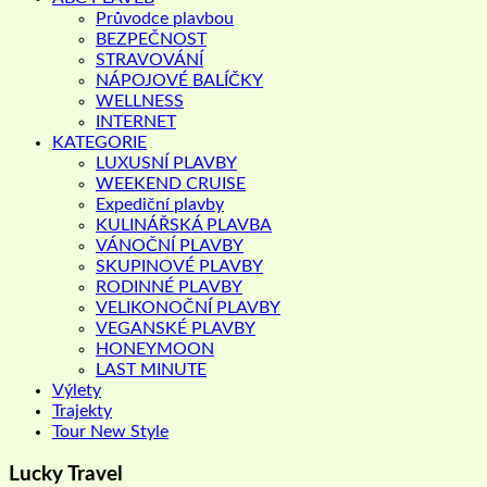
Průvodce plavbou
BEZPEČNOST
STRAVOVÁNÍ
NÁPOJOVÉ BALÍČKY
WELLNESS
INTERNET
KATEGORIE
LUXUSNÍ PLAVBY
WEEKEND CRUISE
Expediční plavby
KULINÁŘSKÁ PLAVBA
VÁNOČNÍ PLAVBY
SKUPINOVÉ PLAVBY
RODINNÉ PLAVBY
VELIKONOČNÍ PLAVBY
VEGANSKÉ PLAVBY
HONEYMOON
LAST MINUTE
Výlety
Trajekty
Tour New Style
Lucky Travel