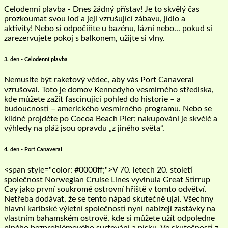
Celodenní plavba - Dnes žádný přístav! Je to skvělý čas
prozkoumat svou loď a její vzrušující zábavu, jídlo a
aktivity! Nebo si odpočiňte u bazénu, lázní nebo... pokud si
zarezervujete pokoj s balkonem, užijte si vlny.
3. den - Celodenní plavba
Nemusíte být raketový vědec, aby vás Port Canaveral
vzrušoval. Toto je domov Kennedyho vesmírného střediska,
kde můžete zažít fascinující pohled do historie – a
budoucnosti – amerického vesmírného programu. Nebo se
klidně projděte po Cocoa Beach Pier; nakupování je skvělé a
výhledy na pláž jsou opravdu „z jiného světa“.
4. den - Port Canaveral
<span style="color: #0000ff;">V 70. letech 20. století
společnost Norwegian Cruise Lines vyvinula Great Stirrup
Cay jako první soukromé ostrovní hřiště v tomto odvětví.
Netřeba dodávat, že se tento nápad skutečně ujal. Všechny
hlavní karibské výletní společnosti nyní nabízejí zastávky na
vlastním bahamském ostrově, kde si můžete užít odpoledne
plného bezproblémového surfování a písku. Ve skutečnosti z