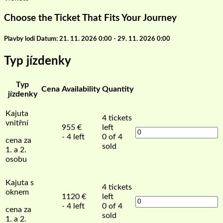
Choose the Ticket That Fits Your Journey
Plavby lodi Datum: 21. 11. 2026 0:00 - 29. 11. 2026 0:00
Typ jízdenky
Typ
Cena
Availability
Quantity
jízdenky
Kajuta
4
tickets
vnitřní
955
€
left
- 4 left
0 of 4
cena za
sold
1. a 2.
osobu
Kajuta s
4
tickets
oknem
1120
€
left
- 4 left
0 of 4
cena za
sold
1. a 2.