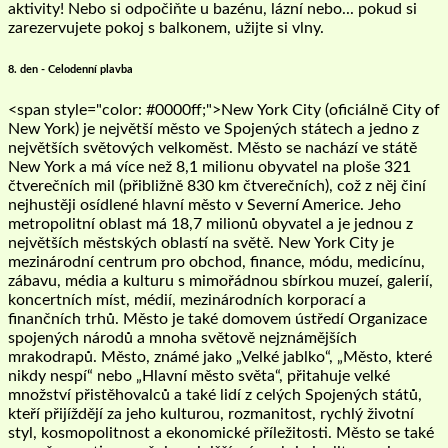
aktivity! Nebo si odpočiňte u bazénu, lázní nebo... pokud si
zarezervujete pokoj s balkonem, užijte si vlny.
8. den - Celodenní plavba
<span style="color: #0000ff;">New York City (oficiálně City of
New York) je největší město ve Spojených státech a jedno z
největších světových velkoměst. Město se nachází ve státě
New York a má více než 8,1 milionu obyvatel na ploše 321
čtverečních mil (přibližně 830 km čtverečních), což z něj činí
nejhustěji osídlené hlavní město v Severní Americe. Jeho
metropolitní oblast má 18,7 milionů obyvatel a je jednou z
největších městských oblastí na světě. New York City je
mezinárodní centrum pro obchod, finance, módu, medicínu,
zábavu, média a kulturu s mimořádnou sbírkou muzeí, galerií,
koncertních míst, médií, mezinárodních korporací a
finančních trhů. Město je také domovem ústředí Organizace
spojených národů a mnoha světově nejznámějších
mrakodrapů. Město, známé jako „Velké jablko“, „Město, které
nikdy nespí“ nebo „Hlavní město světa“, přitahuje velké
množství přistěhovalců a také lidí z celých Spojených států,
kteří přijíždějí za jeho kulturou, rozmanitost, rychlý životní
styl, kosmopolitnost a ekonomické příležitosti. Město se také