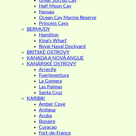
Great Stirrup Cay
Half Moon Cay
Nassau
Ocean Cay Marine Reserve
Princess Cays
BERMUDY
Hamilton
King’s Wharf
Royal Naval Dockyard
BRITSKÉ OSTROVY
KANADA A NOVÁ ANGLIE
KANÁRSKÉ OSTROVY
Arrecife
Fuerteventura
La Gomera
Las Palmas
Santa Cruz
KARIBIK
Amber Cove
Antigua
Aruba
Bonaire
Curaçao
Fort-de-France