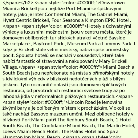
</span></h2> <span style="color: #0000ff;">Downtown
Miami a Brickell jsou nejblíže Port Miami se špičkovými
hotely, jako je Inter Continental Miami, The Gabriel Miami,
Hyatt Centric Brickell, Four Seasons a Kimpton EPIC Hotel .
</span> <span style="color: #0000ff;">Hotely s úchvatnými
výhledy a luxusními možnostmi jsou v centru města, které je
domovem oblíbených turistických atrakcí včetně Bayside
Marketplace , Bayfront Park , Museum Park a Lummus Park. I
když je Brickell stále velmi městský, nabízí spíše příměstský
pocit. Spousta hotelů se nachází v sousedství, které také
nabízí fantastické stravování a nakupování v Mary Brickell
Village.</span> <span style="color: #0000ff;">Miami Beach a
South Beach jsou nepřekonatelná místa s přímořskými hotely
s idylickými výhledy v blízkosti nedotčených pláží s bílým
pískem. Tyto rozmanité oblasti jsou domovem špičkových
restaurací, od prvotřídních restaurací světové třídy až po
lahodná jídla v neformálních plážových restauracích.</span>
<span style="color: #0000ff;">Lincoln Road je lemována
živými bary a je oblíbeným místem k procházkám. V okolí se
také nachází Bassovo muzeum umění. Mezi oblíbené hotely v
blízkosti PortMiami patří The Redbury South Beach, 1 Hotel
South Beach, The Confidante Miami Beach, The Marlin Hotel,
Loews Miami Beach Hotel, The Palms Hotel and Spa a
Hampton Inn Miami Beach .</span> <span style="color: