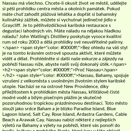
Nassau má všechno. Chcete-li okusit život ve městě, udělejte
si pěší prohlídku centra města a okolních památek. Pokud
máte chuť zahodit plážová lehátka a dopřát si bahamský
kulinářský zážitek, můžete si vychutnat jedinečné jídlo v
Graycliff. Je to pětihvězdičková karibská restaurace s
degustací lahodných vín. Máte náladu na nějakou hladkou
náladu? John Watling's Distillery poskytuje vysoce kvalitní
rum od roku 2003 a dělá prohlídky své neuvěřitelné palírny.
</span> <span style="color: #0000ff;">Bez ohledu na váš styl
je na tomto krásném ostrově spousta aktivit, které můžete
vidět a dělat. Prohlédněte si další naše exkurze a zájezdy na
pobřeží Nassau níže, abyste našli svůj dokonalý útěk.</span>
<h2><span style="color: #0000ff;">Proč Nassau</span>
</h2> <span style="color: #0000ff;">Nassau, Bahamy, spojuje
vzrušení z velkoměsta s uvolněným životním stylem karibské
utopie. Nachází se na ostrově New Providence, díky
příležitostem k prohlídkám města Nassau, křišťálově čisté
modré vodě a bílým písečným plážím je skutečně
pozoruhodnou tropickou prázdninovou destinací. Toto město
slouží jako srdce Baham a je blízko Paradise Island, Blue
Lagoon Island, Salt Cay, Rose Island, Ardastra Gardens, Cable
Beach a Arawak Cay. Nassau nabízí některé z nejlepších
výletů na Bahamy a výlety na pobřeží, které vás ponoří do
tradic, kultury a mořského života, které jsou v této oblasti