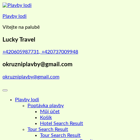
Skip
to
Plavby lodi
content
Vítejte na palubě
Lucky Travel
+420605987731, +420737009948
okruzniplavby@gmail.com
okruzniplavby@gmail.com
Plavby lodi
Poptávka plavby
Můj účet
Košík
Hotel Search Result
Tour Search Result
Tour Search Result