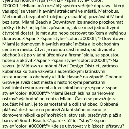
výletních lodích</span></h2> <span style="color:
#0000ff;">Miami má rozsáhlý systém veřejné dopravy , který
vás spojí se všemi hlavními atrakcemi ve městě. Metrobus,
Metrorail a bezplatné trolejbusy usnadňují poznávání Miami
bez auta. Miami Beach a Downtown lze snadno prozkoumat
pěšky, i když nejlepším způsobem, jak se mezi jednotlivými
čtvrtěmi dostat, je mít auto nebo cestovat taxíkem a veřejnou
dopravou.</span> <span style="color: #0000ff;">Downtown
Miami je domovem hlavních atrakcí města a je obchodním
centrem města. Čtvrť je rušnou částí města, od divadel a
obchodů až po vládní úředníky a firemní sídla, se spoustou
hotelů a aktivit.</span> <span style="color: #0000ff;">Na
severu je Midtown a módní čtvrť Design District, zatímco
kubánská kultura vzkvétá s autentickými latinskými
restauracemi a obchody v Little Havaně na západě. Coconut
Grove je svěží část města s historickými památkami,
kvalitními restauracemi a luxusními hotely.</span> <span
style="color: #0000ff;">Miami Beach leží na bariérovém
ostrově východně od centra Miami. Často se považuje za
součást Miami, je to samostatná a odlišná obec. Oblíbená
plážová destinace na pobřeží Atlantského oceánu je
domovem několika přímořských letovisek, písečných pláží a
barevné South Beach.</span> <h2 id="stay"><span
style="color: #0000ff;">Kde se ubytovat v blízkosti přístavu?