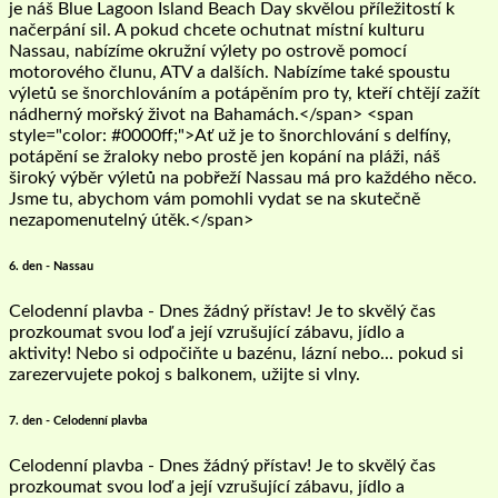
je náš Blue Lagoon Island Beach Day skvělou příležitostí k
načerpání sil. A pokud chcete ochutnat místní kulturu
Nassau, nabízíme okružní výlety po ostrově pomocí
motorového člunu, ATV a dalších. Nabízíme také spoustu
výletů se šnorchlováním a potápěním pro ty, kteří chtějí zažít
nádherný mořský život na Bahamách.</span> <span
style="color: #0000ff;">Ať už je to šnorchlování s delfíny,
potápění se žraloky nebo prostě jen kopání na pláži, náš
široký výběr výletů na pobřeží Nassau má pro každého něco.
Jsme tu, abychom vám pomohli vydat se na skutečně
nezapomenutelný útěk.</span>
6. den - Nassau
Celodenní plavba - Dnes žádný přístav! Je to skvělý čas
prozkoumat svou loď a její vzrušující zábavu, jídlo a
aktivity! Nebo si odpočiňte u bazénu, lázní nebo... pokud si
zarezervujete pokoj s balkonem, užijte si vlny.
7. den - Celodenní plavba
Celodenní plavba - Dnes žádný přístav! Je to skvělý čas
prozkoumat svou loď a její vzrušující zábavu, jídlo a