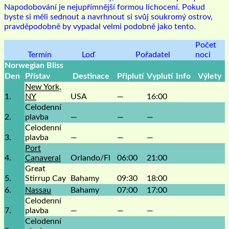
Napodobování je nejupřímnější formou lichocení. Pokud
byste si měli sednout a navrhnout si svůj soukromý ostrov,
pravděpodobně by vypadal velmi podobně jako tento.
Počet
Termín
Loď
Pořadatel
noci
Norwegian Bliss
Den
Přístav
Destinace
Připlutí
Vyplutí
Info
Výlety
New York,
1.
NY
USA
—
16:00
Celodenní
2.
plavba
—
—
—
Celodenní
3.
plavba
—
—
—
Port
4.
Canaveral
Orlando/Fl
06:00
21:00
Great
5.
Stirrup Cay
Bahamy
09:30
18:00
6.
Nassau
Bahamy
07:00
17:00
Celodenní
7.
plavba
—
—
—
Celodenní