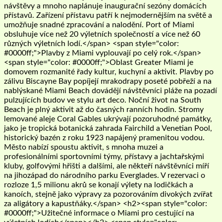
návštěvy a mnoho naplánuje inaugurační sezóny domácích
přístavů. Zařízení přístavu patří k nejmodernějším na světě a
umožňuje snadné zpracování a nalodění. Port of Miami
obsluhuje více než 20 výletních společností a více než 60
různých výletních lodí.</span> <span style="color:
#0000ff;">Plavby z Miami vyplouvají po celý rok.</span>
<span style="color: #0000ff;">Oblast Greater Miami je
domovem rozmanité řady kultur, kuchyní a aktivit. Plavby po
zálivu Biscayne Bay popíjejí mrakodrapy poseté pobřeží a na
nablýskané Miami Beach dovádějí návštěvníci pláže na pozadí
pulzujících budov ve stylu art deco. Noční život na South
Beach je plný aktivit až do časných ranních hodin. Stromy
lemované aleje Coral Gables ukrývají pozoruhodné památky,
jako je tropická botanická zahrada Fairchild a Venetian Pool,
historický bazén z roku 1923 napájený pramenitou vodou.
Město nabízí spoustu aktivit, s mnoha muzei a
profesionálními sportovními týmy, přístavy a jachtařskými
kluby, golfovými hřišti a dalšími, ale někteří návštěvníci míří
na jihozápad do národního parku Everglades. V rezervaci o
rozloze 1,5 milionu akrů se konají výlety na lodičkách a
kanoích, stejně jako výpravy za pozorováním divokých zvířat
za aligátory a kapustňáky.</span> <h2><span style="color:
#0000ff;">Užitečné informace o Miami pro cestující na