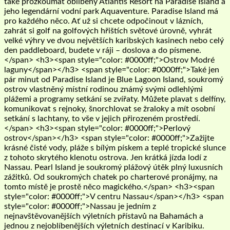
také prozkoumat oblíbený Atlantis Resort na Paradise Island a
jeho legendární vodní park Aquaventure. Paradise Island má
pro každého něco. Ať už si chcete odpočinout v lázních,
zahrát si golf na golfových hřištích světové úrovně, vyhrát
velké výhry ve dvou největších karibských kasinech nebo celý
den paddleboard, budete v ráji – doslova a do písmene.
</span> <h3><span style="color: #0000ff;">Ostrov Modré
laguny</span></h3> <span style="color: #0000ff;">Také jen
pár minut od Paradise Island je Blue Lagoon Island, soukromý
ostrov vlastněný místní rodinou známý svými odlehlými
plážemi a programy setkání se zvířaty. Můžete plavat s delfíny,
komunikovat s rejnoky, šnorchlovat se žraloky a mít osobní
setkání s lachtany, to vše v jejich přirozeném prostředí.
</span> <h3><span style="color: #0000ff;">Perlový
ostrov</span></h3> <span style="color: #0000ff;">Zažijte
krásné čisté vody, pláže s bílým pískem a teplé tropické slunce
z tohoto skrytého klenotu ostrova. Jen krátká jízda lodí z
Nassau. Pearl Island je soukromý plážový útěk plný luxusních
zážitků. Od soukromých chatek po charterové pronájmy, na
tomto místě je prostě něco magického.</span> <h3><span
style="color: #0000ff;">V centru Nassau</span></h3> <span
style="color: #0000ff;">Nassau je jedním z
nejnavštěvovanějších výletních přístavů na Bahamách a
jednou z nejoblíbenějších výletních destinací v Karibiku.