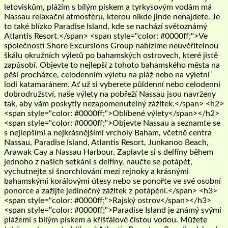
letoviskům, plážím s bílým pískem a tyrkysovým vodám má
Nassau relaxační atmosféru, kterou nikde jinde nenajdete. Je
to také blízko Paradise Island, kde se nachází světoznámý
Atlantis Resort.</span> <span style="color: #0000ff;">Ve
společnosti Shore Excursions Group nabízíme neuvěřitelnou
škálu okružních výletů po bahamských ostrovech, které jistě
zapůsobí. Objevte to nejlepší z tohoto bahamského města na
pěší procházce, celodenním výletu na pláž nebo na výletní
lodi katamaránem. Ať už si vyberete půldenní nebo celodenní
dobrodružství, naše výlety na pobřeží Nassau jsou navrženy
tak, aby vám poskytly nezapomenutelný zážitek.</span> <h2>
<span style="color: #0000ff;">Oblíbené výlety</span></h2>
<span style="color: #0000ff;">Objevte Nassau a seznamte se
s nejlepšími a nejkrásnějšími vrcholy Baham, včetně centra
Nassau, Paradise Island, Atlantis Resort, Junkanoo Beach,
Arawak Cay a Nassau Harbour. Zaplavte si s delfíny během
jednoho z našich setkání s delfíny, naučte se potápět,
vychutnejte si šnorchlování mezi rejnoky a krásnými
bahamskými korálovými útesy nebo se ponořte ve své osobní
ponorce a zažijte jedinečný zážitek z potápění.</span> <h3>
<span style="color: #0000ff;">Rajský ostrov</span></h3>
<span style="color: #0000ff;">Paradise Island je známý svými
plážemi s bílým pískem a křišťálově čistou vodou. Můžete