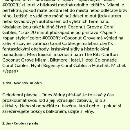
#0000ff;">Hotel v blízkosti mezinárodního letiště v Miami je
perfektní, pokud máte pozdní let do města nebo odlétáte brzy
ráno. Letiště je vzdáleno méně než deset minut jízdy autem
nebo kyvadlovým autobusem od výletních terminálů.
Nedaleko jsou také klidné čtvrti Coconut Grove a Coral
Gables, 15 až 20 minut jihozápadně od přístavu.</span>
<span style="color: #0000ff;">Coconut Grove má výhled na
záliv Biscayne, zatímco Coral Cables je malebná čtvrť s
fantastickými obchody, krásnými sídly a historickými
památkami. Mezi luxusní možnosti patří The Ritz-Carlton
Coconut Grove Miami, Biltmore Hotel, Hotel Colonnade
Coral Gables, Hyatt Regency Coral Gables a Hotel St. Michel.
</span>
1. den - New Xork- nalodění
Celodenní plavba - Dnes žádný přístav! Je to skvělý čas
prozkoumat svou loď a její vzrušující zábavu, jídlo a
aktivity! Nebo si odpočiňte u bazénu, lázní nebo... pokud si
zarezervujete pokoj s balkonem, užijte si vlny.
2. den - Celodenní plavba