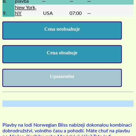
8.
plavba
—
—
—
New York,
9.
NY
USA
07:00
—
Cena neobsahuje
Cena obsahuje
Upozornění
Plavby na lodi Norwegian Bliss nabízejí dokonalou kombinaci
dobrodružství, volného času a pohodlí. Máte chuť na plavbu