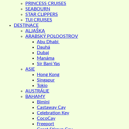
PRINCESS CRUISES
SEABOURN
STAR CLIPPERS
TUI CRUISES
DESTINACE
ALJAŠKA
ARABSKÝ POLOOSTROV
Abu Dhabi
Dauhá
Dubaj
Manáma
Sir Bani Yas
ASIE
Hong Kong
Singapur
Tokio
AUSTRÁLIE
BAHAMY
Bimini
Castaway Cay
Celebration Key
CocoCay
Freeport