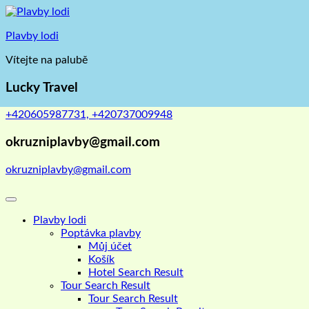
Skip
to
Plavby lodi
content
Vítejte na palubě
Lucky Travel
+420605987731, +420737009948
okruzniplavby@gmail.com
okruzniplavby@gmail.com
Plavby lodi
Poptávka plavby
Můj účet
Košík
Hotel Search Result
Tour Search Result
Tour Search Result