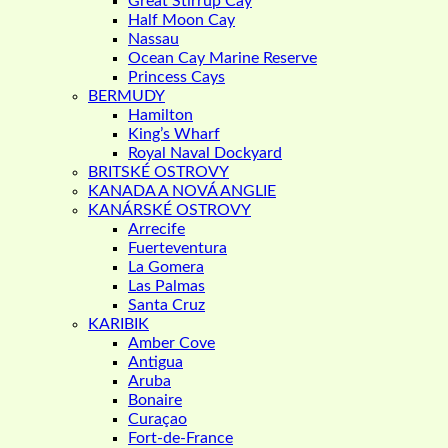
Great Stirrup Cay
Half Moon Cay
Nassau
Ocean Cay Marine Reserve
Princess Cays
BERMUDY
Hamilton
King’s Wharf
Royal Naval Dockyard
BRITSKÉ OSTROVY
KANADA A NOVÁ ANGLIE
KANÁRSKÉ OSTROVY
Arrecife
Fuerteventura
La Gomera
Las Palmas
Santa Cruz
KARIBIK
Amber Cove
Antigua
Aruba
Bonaire
Curaçao
Fort-de-France