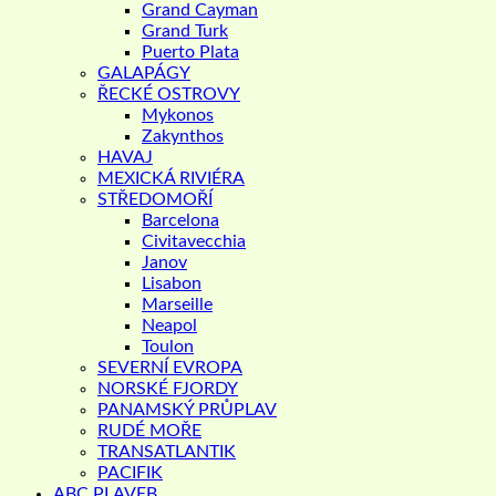
Grand Cayman
Grand Turk
Puerto Plata
GALAPÁGY
ŘECKÉ OSTROVY
Mykonos
Zakynthos
HAVAJ
MEXICKÁ RIVIÉRA
STŘEDOMOŘÍ
Barcelona
Civitavecchia
Janov
Lisabon
Marseille
Neapol
Toulon
SEVERNÍ EVROPA
NORSKÉ FJORDY
PANAMSKÝ PRŮPLAV
RUDÉ MOŘE
TRANSATLANTIK
PACIFIK
ABC PLAVEB