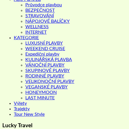
Průvodce plavbou
BEZPEČNOST
STRAVOVÁNÍ
NÁPOJOVÉ BALÍČKY
WELLNESS
INTERNET
KATEGORIE
LUXUSNÍ PLAVBY
WEEKEND CRUISE
Expediční plavby
KULINÁŘSKÁ PLAVBA
VÁNOČNÍ PLAVBY
SKUPINOVÉ PLAVBY
RODINNÉ PLAVBY
VELIKONOČNÍ PLAVBY
VEGANSKÉ PLAVBY
HONEYMOON
LAST MINUTE
Výlety
Trajekty
Tour New Style
Lucky Travel