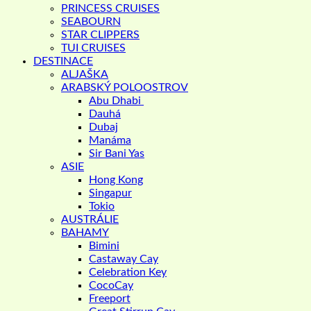
PRINCESS CRUISES
SEABOURN
STAR CLIPPERS
TUI CRUISES
DESTINACE
ALJAŠKA
ARABSKÝ POLOOSTROV
Abu Dhabi
Dauhá
Dubaj
Manáma
Sir Bani Yas
ASIE
Hong Kong
Singapur
Tokio
AUSTRÁLIE
BAHAMY
Bimini
Castaway Cay
Celebration Key
CocoCay
Freeport