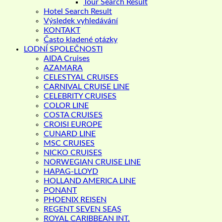
Tour Search Result
Hotel Search Result
Výsledek vyhledávání
KONTAKT
Často kladené otázky
LODNÍ SPOLEČNOSTI
AIDA Cruises
AZAMARA
CELESTYAL CRUISES
CARNIVAL CRUISE LINE
CELEBRITY CRUISES
COLOR LINE
COSTA CRUISES
CROISI EUROPE
CUNARD LINE
MSC CRUISES
NICKO CRUISES
NORWEGIAN CRUISE LINE
HAPAG-LLOYD
HOLLAND AMERICA LINE
PONANT
PHOENIX REISEN
REGENT SEVEN SEAS
ROYAL CARIBBEAN INT.