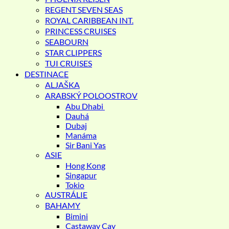
REGENT SEVEN SEAS
ROYAL CARIBBEAN INT.
PRINCESS CRUISES
SEABOURN
STAR CLIPPERS
TUI CRUISES
DESTINACE
ALJAŠKA
ARABSKÝ POLOOSTROV
Abu Dhabi
Dauhá
Dubaj
Manáma
Sir Bani Yas
ASIE
Hong Kong
Singapur
Tokio
AUSTRÁLIE
BAHAMY
Bimini
Castaway Cay