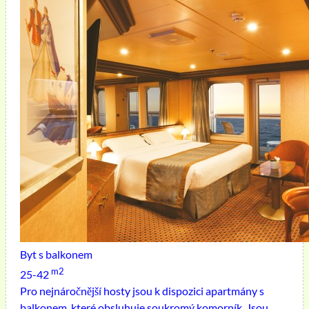
Byt s balkonem
m2
25-42
Pro nejnáročnější hosty jsou k dispozici apartmány s
balkonem, které obsluhuje soukromý komorník. Jsou