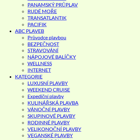
PANAMSKÝ PRŮPLAV
RUDÉ MOŘE
TRANSATLANTIK
PACIFIK
ABC PLAVEB
Průvodce plavbou
BEZPEČNOST
STRAVOVÁNÍ
NÁPOJOVÉ BALÍČKY
WELLNESS
INTERNET
KATEGORIE
LUXUSNÍ PLAVBY
WEEKEND CRUISE
Expediční plavby
KULINÁŘSKÁ PLAVBA
VÁNOČNÍ PLAVBY
SKUPINOVÉ PLAVBY
RODINNÉ PLAVBY
VELIKONOČNÍ PLAVBY
VEGANSKÉ PLAVBY