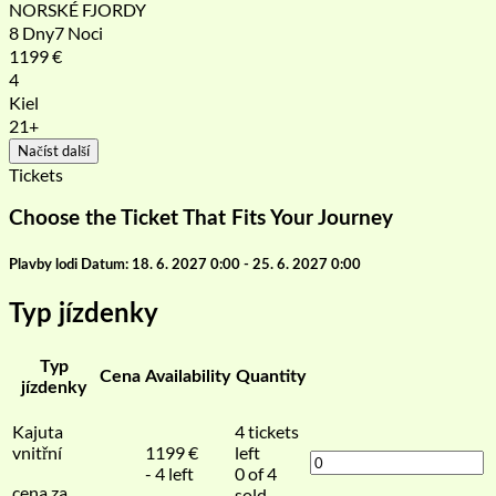
NORSKÉ FJORDY
8 Dny7 Noci
1199
€
4
Kiel
21+
Načíst další
Tickets
Choose the Ticket That Fits Your Journey
Plavby lodi Datum: 18. 6. 2027 0:00 - 25. 6. 2027 0:00
Typ jízdenky
Typ
Cena
Availability
Quantity
jízdenky
Kajuta
4
tickets
vnitřní
1199
€
left
- 4 left
0 of 4
cena za
sold