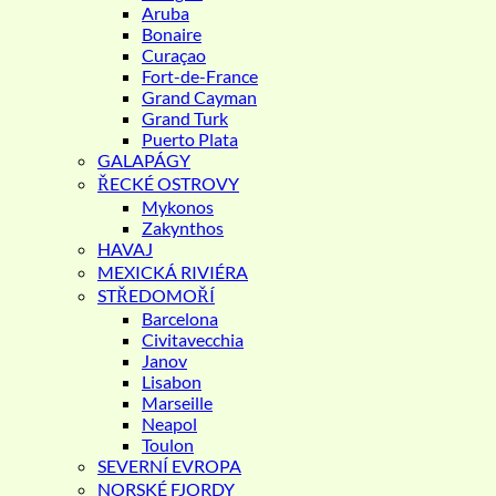
Aruba
Bonaire
Curaçao
Fort-de-France
Grand Cayman
Grand Turk
Puerto Plata
GALAPÁGY
ŘECKÉ OSTROVY
Mykonos
Zakynthos
HAVAJ
MEXICKÁ RIVIÉRA
STŘEDOMOŘÍ
Barcelona
Civitavecchia
Janov
Lisabon
Marseille
Neapol
Toulon
SEVERNÍ EVROPA
NORSKÉ FJORDY