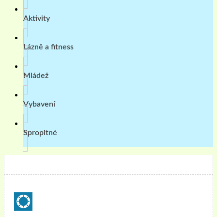
Aktivity
Lázně a fitness
Mládež
Vybavení
Spropitné