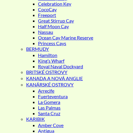
Celebration Key
CocoCay
Freeport
Great Stirrup Cay
Half Moon Cay
Nassau
Ocean Cay Marine Reserve
Princess Cays
BERMUDY
Hamilton
King’s Wharf
Royal Naval Dockyard
BRITSKÉ OSTROVY
KANADA A NOVÁ ANGLIE
KANÁRSKÉ OSTROVY
Arrecife
Fuerteventura
La Gomera
Las Palmas
Santa Cruz
KARIBIK
Amber Cove
Antigua