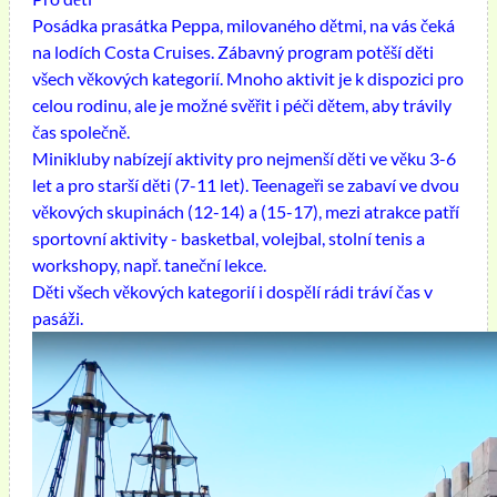
Posádka prasátka Peppa, milovaného dětmi, na vás čeká
na lodích Costa Cruises. Zábavný program potěší děti
všech věkových kategorií. Mnoho aktivit je k dispozici pro
celou rodinu, ale je možné svěřit i péči dětem, aby trávily
čas společně.
Minikluby nabízejí aktivity pro nejmenší děti ve věku 3-6
let a pro starší děti (7-11 let). Teenageři se zabaví ve dvou
věkových skupinách (12-14) a (15-17), mezi atrakce patří
sportovní aktivity - basketbal, volejbal, stolní tenis a
workshopy, např. taneční lekce.
Děti všech věkových kategorií i dospělí rádi tráví čas v
pasáži.