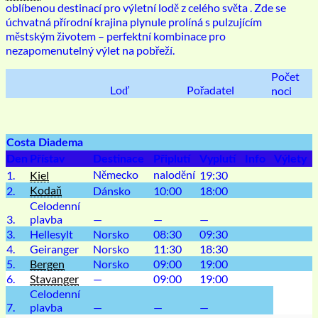
oblíbenou destinací pro
výletní lodě z celého světa
. Zde se
úchvatná přírodní krajina plynule prolíná s pulzujícím
městským životem – perfektní kombinace pro
nezapomenutelný výlet na pobřeží.
Počet
Loď
Pořadatel
noci
Costa Diadema
Den
Přístav
Destinace
Připlutí
Vyplutí
Info
Výlety
Německo
nalodění
1.
Kiel
19:30
Kodaň
2.
Dánsko
10:00
18:00
Celodenní
3.
plavba
—
—
—
3.
Hellesylt
Norsko
08:30
09:30
4.
Geiranger
Norsko
11:30
18:30
5.
Bergen
Norsko
09:00
19:00
6.
Stavanger
—
09:00
19:00
Celodenní
7.
plavba
—
—
—