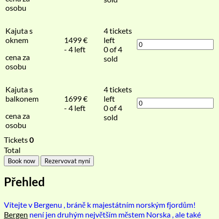
osobu
Kajuta s
4
tickets
oknem
1499
€
left
- 4 left
0 of 4
cena za
sold
osobu
Kajuta s
4
tickets
balkonem
1699
€
left
- 4 left
0 of 4
cena za
sold
osobu
Tickets
0
Total
Book now
Rezervovat nyní
Přehled
Vítejte v
Bergenu
, bráně k majestátním norským fjordům!
Bergen
není jen
druhým největším městem
Norsk
a
, ale také