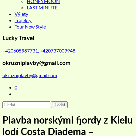
HONEYMOON
LAST MINUTE
Výlety
Trajekty
Tour New Style
Lucky Travel
+420605987731, +420737009948
okruzniplavby@gmail.com
okruzniplavby@gmail.com
0
Vyhledávání
Plavba norskými fjordy z Kielu
lodí Costa Diadema –