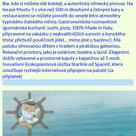
Bar, kde si můžete dát koktejl, a autentický německý pivovar. Na
terase Mostu 5 s více než 500 m dlouhými a četnými bary a
restauracemi se můžete ponořit do veselé letní atmosféry
typického italského města. Gastronomická rozmanitost
(gurmánská kuchyně, sushi, pizzy, 100% Made in Italy,
připravené na zakázku z nejkvalitnějších surovin a kynutého
těsta; příchutě pouličních jídel… mimo jiné u bazénu!). Má
palubu věnovanou dětem s hradem a pirátskou galeonou.
Relaxační prostory, jako je solárium, bazény a lázně. Elegantní,
dobře vybavené a prostorné kajuty s kapacitou až 5 osob.
Inovativní širokopásmová služba Starlink od SpaceX, která
umožňuje rychlejší internetové připojení na palubě (za
příplatek)