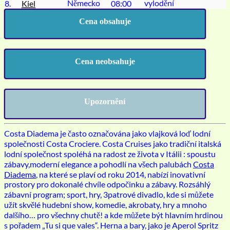
Německo
vylodění
8.
Kiel
08:00
Cena obsahuje
Cena neobsahuje
Upozornění
Costa Diadema je často označována jako vlajková loď lodní
společnosti Costa Crociere. Costa Cruises jako tradiční italská
lodní společnost spoléhá na radost ze života v Itálii : spoustu
zábavy,moderní elegance a pohodlí na všech palubách
Costa
Diadema
, na které se plaví od roku 2014, nabízí inovativní
prostory pro dokonalé chvíle odpočinku a zábavy. Rozsáhlý
zábavní program; sport, hry, 3patrové divadlo, kde si můžete
užít skvělé hudební show, komedie, akrobaty, hry a mnoho
dalšího… pro všechny chutě! a kde můžete být hlavním hrdinou
s pořadem „Tu si que vales“. Herna a bary, jako je Aperol Spritz