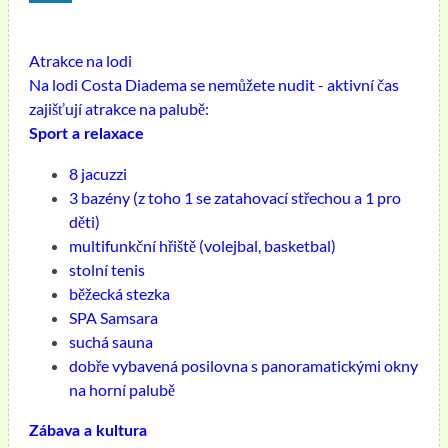
Atrakce na lodi
Na lodi Costa Diadema se nemůžete nudit - aktivní čas
zajišťují atrakce na palubě:
Sport a relaxace
8 jacuzzi
3 bazény (z toho 1 se zatahovací střechou a 1 pro
děti)
multifunkční hřiště (volejbal, basketbal)
stolní tenis
běžecká stezka
SPA Samsara
suchá sauna
dobře vybavená posilovna s panoramatickými okny
na horní palubě
Zábava a kultura