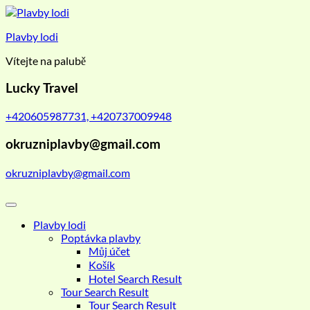
Skip
to
Plavby lodi
content
Vítejte na palubě
Lucky Travel
+420605987731, +420737009948
okruzniplavby@gmail.com
okruzniplavby@gmail.com
Plavby lodi
Poptávka plavby
Můj účet
Košík
Hotel Search Result
Tour Search Result
Tour Search Result