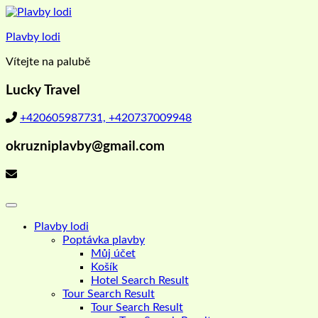
Skip
to
Plavby lodi
content
Vítejte na palubě
Lucky Travel
+420605987731, +420737009948
okruzniplavby@gmail.com
Plavby lodi
Poptávka plavby
Můj účet
Košík
Hotel Search Result
Tour Search Result
Tour Search Result