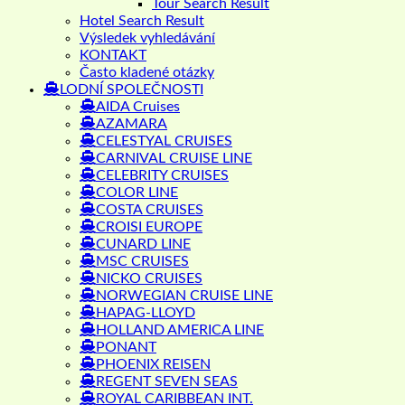
Tour Search Result
Hotel Search Result
Výsledek vyhledávání
KONTAKT
Často kladené otázky
LODNÍ SPOLEČNOSTI
AIDA Cruises
AZAMARA
CELESTYAL CRUISES
CARNIVAL CRUISE LINE
CELEBRITY CRUISES
COLOR LINE
COSTA CRUISES
CROISI EUROPE
CUNARD LINE
MSC CRUISES
NICKO CRUISES
NORWEGIAN CRUISE LINE
HAPAG-LLOYD
HOLLAND AMERICA LINE
PONANT
PHOENIX REISEN
REGENT SEVEN SEAS
ROYAL CARIBBEAN INT.