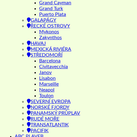
Grand Cayman
Grand Turk
Puerto Plata
GALAPÁGY
ŘECKÉ OSTROVY
Mykonos
Zakynthos
HAVAJ
MEXICKÁ RIVIÉRA
STŘEDOMOŘÍ
Barcelona
Civitavecchia
Janov
Lisabon
Marseille
Neapol
Toulon
SEVERNÍ EVROPA
NORSKÉ FJORDY
PANAMSKÝ PRŮPLAV
RUDÉ MOŘE
TRANSATLANTIK
PACIFIK
ABC PLAVEB