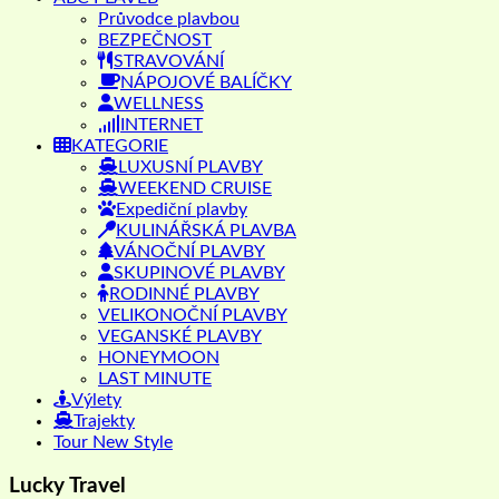
Průvodce plavbou
BEZPEČNOST
STRAVOVÁNÍ
NÁPOJOVÉ BALÍČKY
WELLNESS
INTERNET
KATEGORIE
LUXUSNÍ PLAVBY
WEEKEND CRUISE
Expediční plavby
KULINÁŘSKÁ PLAVBA
VÁNOČNÍ PLAVBY
SKUPINOVÉ PLAVBY
RODINNÉ PLAVBY
VELIKONOČNÍ PLAVBY
VEGANSKÉ PLAVBY
HONEYMOON
LAST MINUTE
Výlety
Trajekty
Tour New Style
Lucky Travel