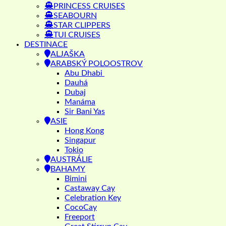
PRINCESS CRUISES
SEABOURN
STAR CLIPPERS
TUI CRUISES
DESTINACE
ALJAŠKA
ARABSKÝ POLOOSTROV
Abu Dhabi
Dauhá
Dubaj
Manáma
Sir Bani Yas
ASIE
Hong Kong
Singapur
Tokio
AUSTRÁLIE
BAHAMY
Bimini
Castaway Cay
Celebration Key
CocoCay
Freeport