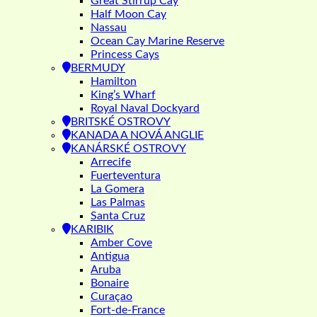
Great Stirrup Cay
Half Moon Cay
Nassau
Ocean Cay Marine Reserve
Princess Cays
BERMUDY
Hamilton
King’s Wharf
Royal Naval Dockyard
BRITSKÉ OSTROVY
KANADA A NOVÁ ANGLIE
KANÁRSKÉ OSTROVY
Arrecife
Fuerteventura
La Gomera
Las Palmas
Santa Cruz
KARIBIK
Amber Cove
Antigua
Aruba
Bonaire
Curaçao
Fort-de-France