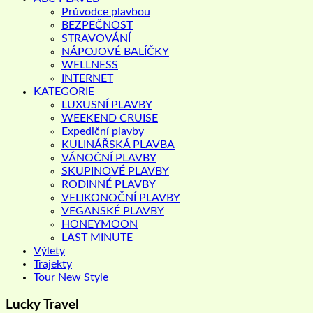
Průvodce plavbou
BEZPEČNOST
STRAVOVÁNÍ
NÁPOJOVÉ BALÍČKY
WELLNESS
INTERNET
KATEGORIE
LUXUSNÍ PLAVBY
WEEKEND CRUISE
Expediční plavby
KULINÁŘSKÁ PLAVBA
VÁNOČNÍ PLAVBY
SKUPINOVÉ PLAVBY
RODINNÉ PLAVBY
VELIKONOČNÍ PLAVBY
VEGANSKÉ PLAVBY
HONEYMOON
LAST MINUTE
Výlety
Trajekty
Tour New Style
Lucky Travel