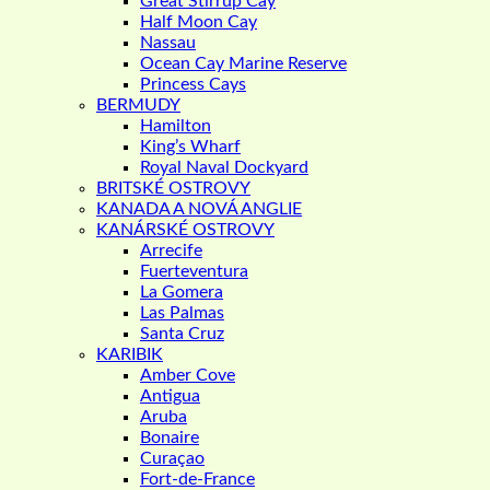
Great Stirrup Cay
Half Moon Cay
Nassau
Ocean Cay Marine Reserve
Princess Cays
BERMUDY
Hamilton
King’s Wharf
Royal Naval Dockyard
BRITSKÉ OSTROVY
KANADA A NOVÁ ANGLIE
KANÁRSKÉ OSTROVY
Arrecife
Fuerteventura
La Gomera
Las Palmas
Santa Cruz
KARIBIK
Amber Cove
Antigua
Aruba
Bonaire
Curaçao
Fort-de-France