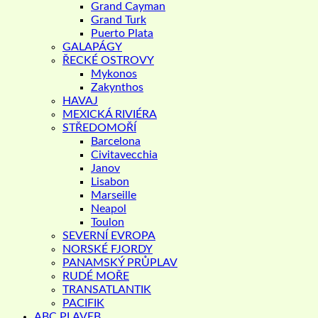
Grand Cayman
Grand Turk
Puerto Plata
GALAPÁGY
ŘECKÉ OSTROVY
Mykonos
Zakynthos
HAVAJ
MEXICKÁ RIVIÉRA
STŘEDOMOŘÍ
Barcelona
Civitavecchia
Janov
Lisabon
Marseille
Neapol
Toulon
SEVERNÍ EVROPA
NORSKÉ FJORDY
PANAMSKÝ PRŮPLAV
RUDÉ MOŘE
TRANSATLANTIK
PACIFIK
ABC PLAVEB