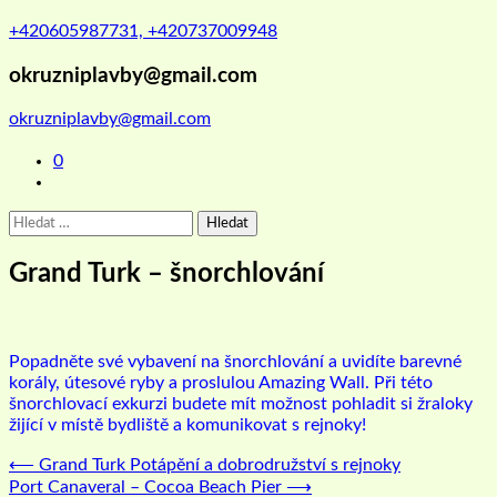
+420605987731, +420737009948
okruzniplavby@gmail.com
okruzniplavby@gmail.com
0
Vyhledávání
Grand Turk – šnorchlování
Popadněte své vybavení na šnorchlování a uvidíte barevné
korály, útesové ryby a proslulou Amazing Wall. Při této
šnorchlovací exkurzi budete mít možnost pohladit si žraloky
žijící v místě bydliště a komunikovat s rejnoky!
Navigace
⟵
Grand Turk Potápění a dobrodružství s rejnoky
Port Canaveral – Cocoa Beach Pier
⟶