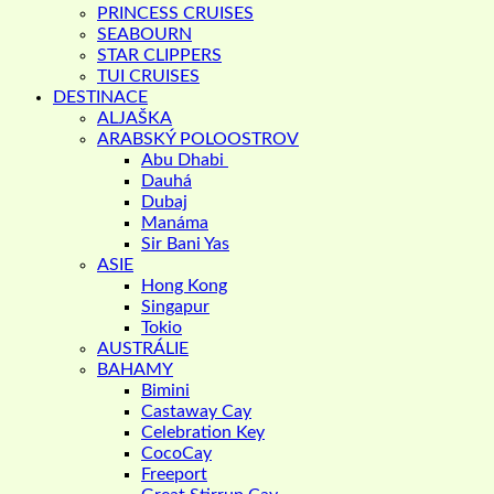
PRINCESS CRUISES
SEABOURN
STAR CLIPPERS
TUI CRUISES
DESTINACE
ALJAŠKA
ARABSKÝ POLOOSTROV
Abu Dhabi
Dauhá
Dubaj
Manáma
Sir Bani Yas
ASIE
Hong Kong
Singapur
Tokio
AUSTRÁLIE
BAHAMY
Bimini
Castaway Cay
Celebration Key
CocoCay
Freeport