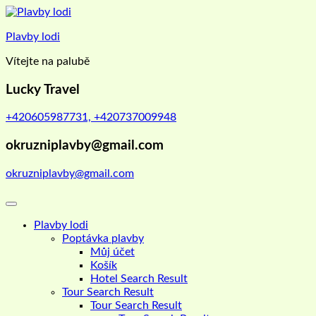
Skip
to
Plavby lodi
content
Vítejte na palubě
Lucky Travel
+420605987731, +420737009948
okruzniplavby@gmail.com
okruzniplavby@gmail.com
Plavby lodi
Poptávka plavby
Můj účet
Košík
Hotel Search Result
Tour Search Result
Tour Search Result