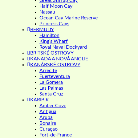
Great Stirrup Cay
Half Moon Cay
Nassau
Ocean Cay Marine Reserve
Princess Cays
BERMUDY
Hamilton
King’s Wharf
Royal Naval Dockyard
BRITSKÉ OSTROVY
KANADA A NOVÁ ANGLIE
KANÁRSKÉ OSTROVY
Arrecife
Fuerteventura
La Gomera
Las Palmas
Santa Cruz
KARIBIK
Amber Cove
Antigua
Aruba
Bonaire
Curaçao
Fort-de-France