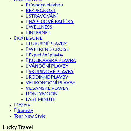
Průvodce plavbou
BEZPEČNOST
STRAVOVÁNÍ
NÁPOJOVÉ BALÍČKY
WELLNESS
INTERNET
KATEGORIE
LUXUSNÍ PLAVBY
WEEKEND CRUISE
Expediční plavby
KULINÁŘSKÁ PLAVBA
VÁNOČNÍ PLAVBY
SKUPINOVÉ PLAVBY
RODINNÉ PLAVBY
VELIKONOČNÍ PLAVBY
VEGANSKÉ PLAVBY
HONEYMOON
LAST MINUTE
Výlety
Trajekty
Tour New Style
Lucky Travel