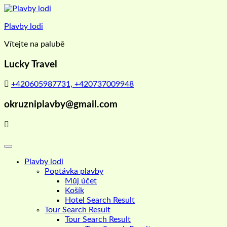
Skip
to
Plavby lodi
content
Vítejte na palubě
Lucky Travel
+420605987731, +420737009948
okruzniplavby@gmail.com
Plavby lodi
Poptávka plavby
Můj účet
Košík
Hotel Search Result
Tour Search Result
Tour Search Result