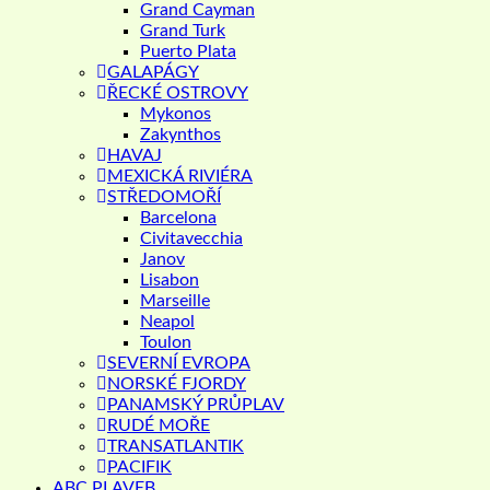
Grand Cayman
Grand Turk
Puerto Plata
GALAPÁGY
ŘECKÉ OSTROVY
Mykonos
Zakynthos
HAVAJ
MEXICKÁ RIVIÉRA
STŘEDOMOŘÍ
Barcelona
Civitavecchia
Janov
Lisabon
Marseille
Neapol
Toulon
SEVERNÍ EVROPA
NORSKÉ FJORDY
PANAMSKÝ PRŮPLAV
RUDÉ MOŘE
TRANSATLANTIK
PACIFIK
ABC PLAVEB