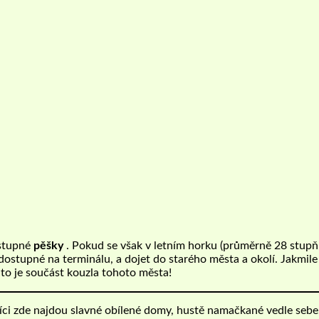
ostupné
pěšky
. Pokud se však v letním horku (průměrně 28 stupňů
dostupné na terminálu, a dojet do starého města a okolí. Jakmil
to je součást kouzla tohoto města!
ci zde najdou slavné obílené domy, hustě namačkané vedle sebe,