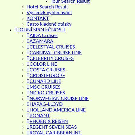
Tour Search Result
Hotel Search Result
Výsledek vyhledávání
KONTAKT
Často kladené otázky
LODNÍ SPOLEČNOSTI
AIDA Cruises
AZAMARA
CELESTYAL CRUISES
CARNIVAL CRUISE LINE
CELEBRITY CRUISES
COLOR LINE
COSTA CRUISES
CROISI EUROPE
CUNARD LINE
MSC CRUISES
NICKO CRUISES
NORWEGIAN CRUISE LINE
HAPAG-LLOYD
HOLLAND AMERICA LINE
PONANT
PHOENIX REISEN
REGENT SEVEN SEAS
ROYAL CARIBBEAN INT.