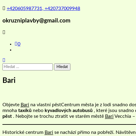
+420605987731, +420737009948
okruzniplavby@gmail.com
0
Vyhledávání
Bari
Objevte
Bari
na vlastní pěstCentrum města je z lodi snadno d
mnoha
taxíků
nebo
kyvadlových autobusů
, které jsou snadno 
pěst
. Nebojte se trochu ztratit ve starém městě
Bari
Vecchia – 
Historické centrum
Bari
se nachází přímo na pobřeží. Návštěvní