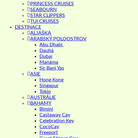
PRINCESS CRUISES
SEABOURN
STAR CLIPPERS
TUI CRUISES
DESTINACE
ALJAŠKA
ARABSKÝ POLOOSTROV
Abu Dhabi
Dauhá
Dubaj
Manáma
Sir Bani Yas
ASIE
Hong Kong
Singapur
Tokio
AUSTRÁLIE
BAHAMY
Bimini
Castaway Cay
Celebration Key
CocoCay
Freeport