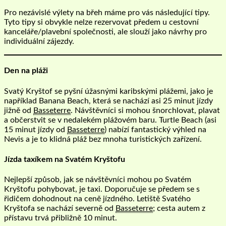
Pro nezávislé výlety na břeh máme pro vás následující tipy.
Tyto tipy si obvykle nelze rezervovat předem u cestovní
kanceláře/plavební společnosti, ale slouží jako návrhy pro
individuální zájezdy.
Den na pláži
Svatý Kryštof se pyšní úžasnými karibskými plážemi, jako je
například Banana Beach, která se nachází asi 25 minut jízdy
jižně od
Basseterre
. Návštěvníci si mohou šnorchlovat, plavat
a občerstvit se v nedalekém plážovém baru. Turtle Beach (asi
15 minut jízdy od
Basseterre
) nabízí fantastický výhled na
Nevis a je to klidná pláž bez mnoha turistických zařízení.
Jízda taxíkem na Svatém Kryštofu
Nejlepší způsob, jak se návštěvníci mohou po Svatém
Kryštofu pohybovat, je taxi. Doporučuje se předem se s
řidičem dohodnout na ceně jízdného. Letiště Svatého
Kryštofa se nachází severně od
Basseterre
; cesta autem z
přístavu trvá přibližně 10 minut.