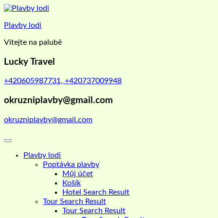
Skip
to
Plavby lodi
content
Vítejte na palubě
Lucky Travel
+420605987731, +420737009948
okruzniplavby@gmail.com
okruzniplavby@gmail.com
Plavby lodi
Poptávka plavby
Můj účet
Košík
Hotel Search Result
Tour Search Result
Tour Search Result