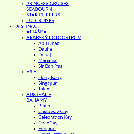
PRINCESS CRUISES
SEABOURN
STAR CLIPPERS
TUI CRUISES
DESTINACE
ALJAŠKA
ARABSKÝ POLOOSTROV
Abu Dhabi
Dauhá
Dubaj
Manáma
Sir Bani Yas
ASIE
Hong Kong
Singapur
Tokio
AUSTRÁLIE
BAHAMY
Bimini
Castaway Cay
Celebration Key
CocoCay
Freeport