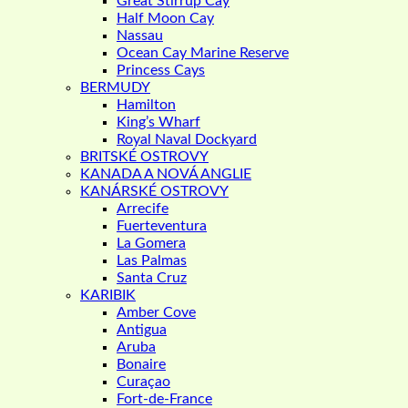
Great Stirrup Cay
Half Moon Cay
Nassau
Ocean Cay Marine Reserve
Princess Cays
BERMUDY
Hamilton
King’s Wharf
Royal Naval Dockyard
BRITSKÉ OSTROVY
KANADA A NOVÁ ANGLIE
KANÁRSKÉ OSTROVY
Arrecife
Fuerteventura
La Gomera
Las Palmas
Santa Cruz
KARIBIK
Amber Cove
Antigua
Aruba
Bonaire
Curaçao
Fort-de-France