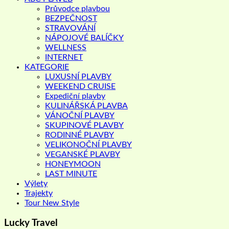
Průvodce plavbou
BEZPEČNOST
STRAVOVÁNÍ
NÁPOJOVÉ BALÍČKY
WELLNESS
INTERNET
KATEGORIE
LUXUSNÍ PLAVBY
WEEKEND CRUISE
Expediční plavby
KULINÁŘSKÁ PLAVBA
VÁNOČNÍ PLAVBY
SKUPINOVÉ PLAVBY
RODINNÉ PLAVBY
VELIKONOČNÍ PLAVBY
VEGANSKÉ PLAVBY
HONEYMOON
LAST MINUTE
Výlety
Trajekty
Tour New Style
Lucky Travel