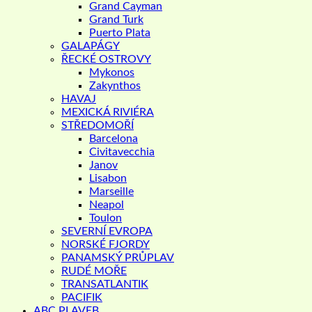
Grand Cayman
Grand Turk
Puerto Plata
GALAPÁGY
ŘECKÉ OSTROVY
Mykonos
Zakynthos
HAVAJ
MEXICKÁ RIVIÉRA
STŘEDOMOŘÍ
Barcelona
Civitavecchia
Janov
Lisabon
Marseille
Neapol
Toulon
SEVERNÍ EVROPA
NORSKÉ FJORDY
PANAMSKÝ PRŮPLAV
RUDÉ MOŘE
TRANSATLANTIK
PACIFIK
ABC PLAVEB