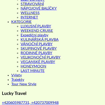
STRAVOVÁNÍ
NÁPOJOVÉ BALÍČKY
WELLNESS
INTERNET
KATEGORIE
LUXUSNÍ PLAVBY
WEEKEND CRUISE
Expediční plavby
KULINÁŘSKÁ PLAVBA
VÁNOČNÍ PLAVBY
SKUPINOVÉ PLAVBY
RODINNÉ PLAVBY
VELIKONOČNÍ PLAVBY
VEGANSKÉ PLAVBY
HONEYMOON
LAST MINUTE
Výlety
Trajekty
Tour New Style
Lucky Travel
+420605987731, +420737009948