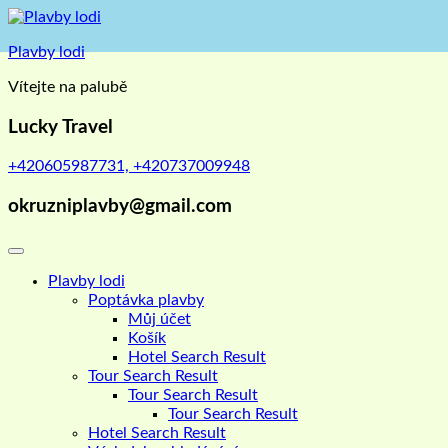
Skip
to
Plavby lodi
content
Vítejte na palubě
Lucky Travel
+420605987731, +420737009948
okruzniplavby@gmail.com
Plavby lodi
Poptávka plavby
Můj účet
Košík
Hotel Search Result
Tour Search Result
Tour Search Result
Tour Search Result
Hotel Search Result