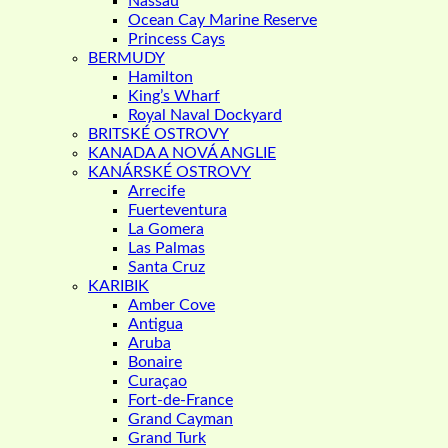
Nassau
Ocean Cay Marine Reserve
Princess Cays
BERMUDY
Hamilton
King’s Wharf
Royal Naval Dockyard
BRITSKÉ OSTROVY
KANADA A NOVÁ ANGLIE
KANÁRSKÉ OSTROVY
Arrecife
Fuerteventura
La Gomera
Las Palmas
Santa Cruz
KARIBIK
Amber Cove
Antigua
Aruba
Bonaire
Curaçao
Fort-de-France
Grand Cayman
Grand Turk