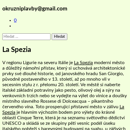
okruzniplavby@gmail.com
0
Vyhledávání
La Spezia
V regionu Ligurie na severu Itálie je
La Spezia
moderní město
a důležitý námořní přístav, který si uchovává architektonické
prvky své dlouhé historie, od janovského hradu San Giorgio,
původně postaveného v 13. století, až po mnoho vil v
secesním stylu z r. přelomu 20. století. Ve městě si naberte
italské základní potraviny jako pesto, olivový olej a sýry na
venkovních trzích nebo se vydejte na výlet do vinice a doušky
místního slavného Rossese di Dolceacqua – pikantního
červeného vína. Toto prosperující přístavní město v zálivu
La
Spezia
je hlavním výchozím bodem pro výlety do krásné
oblasti Cinque Terre, která je na seznamu světového dědictví
UNESCO a skládá se ze skupiny pěti vesnic podél úseku
italského pobřeží s barevnými budovami na svahu. u zářivých