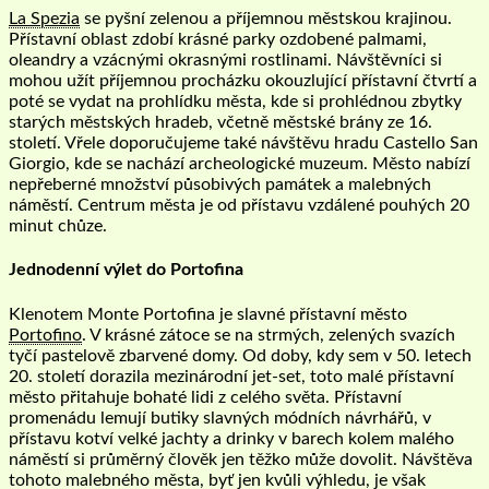
La Spezia
se pyšní zelenou a příjemnou městskou krajinou.
Přístavní oblast zdobí krásné parky ozdobené palmami,
oleandry a vzácnými okrasnými rostlinami. Návštěvníci si
mohou užít příjemnou procházku okouzlující přístavní čtvrtí a
poté se vydat na prohlídku města, kde si prohlédnou zbytky
starých městských hradeb, včetně městské brány ze 16.
století. Vřele doporučujeme také návštěvu hradu Castello San
Giorgio, kde se nachází archeologické muzeum. Město nabízí
nepřeberné množství působivých památek a malebných
náměstí. Centrum města je od přístavu vzdálené pouhých 20
minut chůze.
Jednodenní výlet do Portofina
Klenotem Monte Portofina je slavné přístavní město
Portofino
. V krásné zátoce se na strmých, zelených svazích
tyčí pastelově zbarvené domy. Od doby, kdy sem v 50. letech
20. století dorazila mezinárodní jet-set, toto malé přístavní
město přitahuje bohaté lidi z celého světa. Přístavní
promenádu ​​lemují butiky slavných módních návrhářů, v
přístavu kotví velké jachty a drinky v barech kolem malého
náměstí si průměrný člověk jen těžko může dovolit. Návštěva
tohoto malebného města, byť jen kvůli výhledu, je však