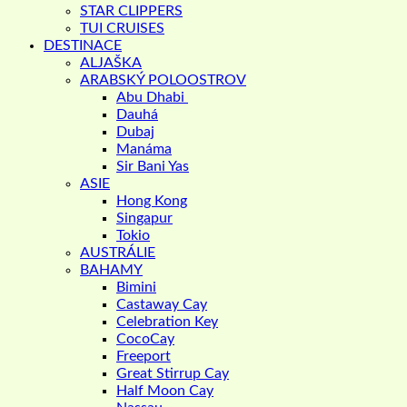
STAR CLIPPERS
TUI CRUISES
DESTINACE
ALJAŠKA
ARABSKÝ POLOOSTROV
Abu Dhabi
Dauhá
Dubaj
Manáma
Sir Bani Yas
ASIE
Hong Kong
Singapur
Tokio
AUSTRÁLIE
BAHAMY
Bimini
Castaway Cay
Celebration Key
CocoCay
Freeport
Great Stirrup Cay
Half Moon Cay