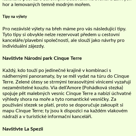
hor a lemovaných temně modrým mořem.
Tipy na výlety
Pro nezávislé výlety na břeh máme pro vás následující tipy.
Tyto tipy si obvykle nelze rezervovat předem u cestovní
kanceláře/plavební společnosti, ale slouží jako návrhy pro
individuální zájezdy.
Navštivte Národní park Cinque Terre
Každý, kdo touží po jedinečné krajině v kombinaci s
nádhernými panoramaty, by se měl vydat na túru do Cinque
Terre. Zelené útesy se strmými terasovitými vinicemi vyzařují
nezaměnitelné kouzlo. Via dell’Amore (Pohádková stezka)
spojuje pět malebných vesnic Cinque Terre a nabízí úchvatné
výhledy shora na moře a tyto romantické vesničky. Za
používání stezek se platí, proto se doporučuje zakoupit si
mapu Cinque Terre; ty jsou k dispozici na každém vlakovém
nádraží a v turistické informační kanceláři.
Navštivte La Spezii