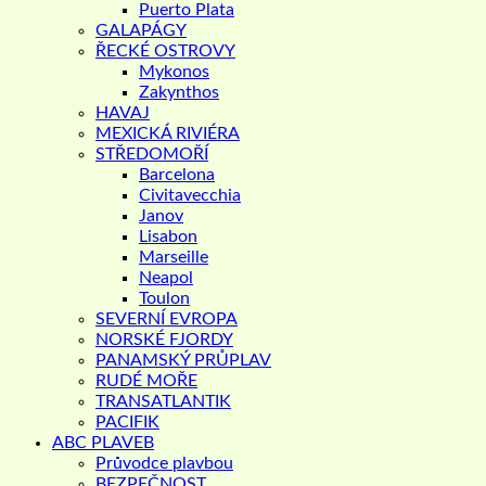
Puerto Plata
GALAPÁGY
ŘECKÉ OSTROVY
Mykonos
Zakynthos
HAVAJ
MEXICKÁ RIVIÉRA
STŘEDOMOŘÍ
Barcelona
Civitavecchia
Janov
Lisabon
Marseille
Neapol
Toulon
SEVERNÍ EVROPA
NORSKÉ FJORDY
PANAMSKÝ PRŮPLAV
RUDÉ MOŘE
TRANSATLANTIK
PACIFIK
ABC PLAVEB
Průvodce plavbou
BEZPEČNOST