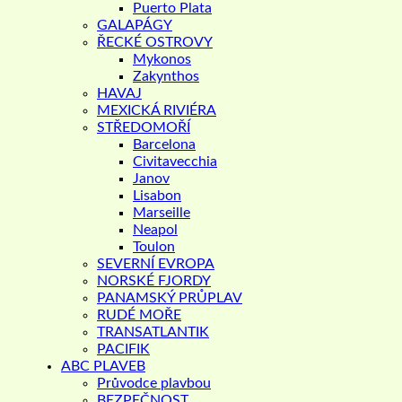
Puerto Plata
GALAPÁGY
ŘECKÉ OSTROVY
Mykonos
Zakynthos
HAVAJ
MEXICKÁ RIVIÉRA
STŘEDOMOŘÍ
Barcelona
Civitavecchia
Janov
Lisabon
Marseille
Neapol
Toulon
SEVERNÍ EVROPA
NORSKÉ FJORDY
PANAMSKÝ PRŮPLAV
RUDÉ MOŘE
TRANSATLANTIK
PACIFIK
ABC PLAVEB
Průvodce plavbou
BEZPEČNOST