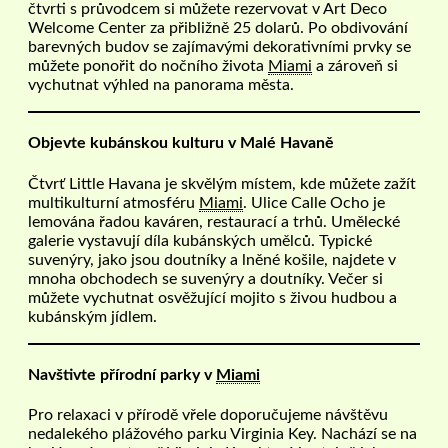
čtvrti s průvodcem si můžete rezervovat v Art Deco
Welcome Center za přibližně 25 dolarů. Po obdivování
barevných budov se zajímavými dekorativními prvky se
můžete ponořit do nočního života
Miami
a zároveň si
vychutnat výhled na panorama města.
Objevte kubánskou kulturu v Malé Havaně
Čtvrť Little Havana je skvělým místem, kde můžete zažít
multikulturní atmosféru
Miami
. Ulice Calle Ocho je
lemována řadou kaváren, restaurací a trhů. Umělecké
galerie vystavují díla kubánských umělců. Typické
suvenýry, jako jsou doutníky a lněné košile, najdete v
mnoha obchodech se suvenýry a doutníky. Večer si
můžete vychutnat osvěžující mojito s živou hudbou a
kubánským jídlem.
Navštivte přírodní parky v
Miami
Pro relaxaci v přírodě vřele doporučujeme návštěvu
nedalekého plážového parku Virginia Key. Nachází se na