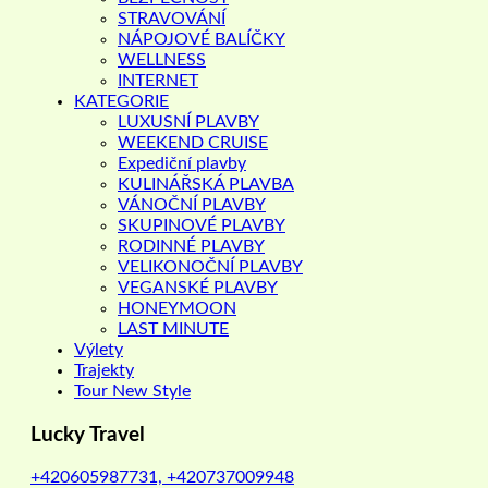
STRAVOVÁNÍ
NÁPOJOVÉ BALÍČKY
WELLNESS
INTERNET
KATEGORIE
LUXUSNÍ PLAVBY
WEEKEND CRUISE
Expediční plavby
KULINÁŘSKÁ PLAVBA
VÁNOČNÍ PLAVBY
SKUPINOVÉ PLAVBY
RODINNÉ PLAVBY
VELIKONOČNÍ PLAVBY
VEGANSKÉ PLAVBY
HONEYMOON
LAST MINUTE
Výlety
Trajekty
Tour New Style
Lucky Travel
+420605987731, +420737009948