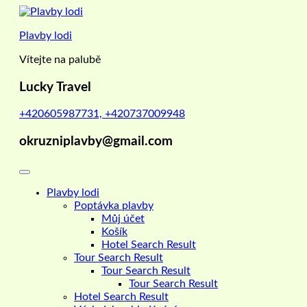
Skip
to
Plavby lodi
content
Vítejte na palubě
Lucky Travel
+420605987731, +420737009948
okruzniplavby@gmail.com
Plavby lodi
Poptávka plavby
Můj účet
Košík
Hotel Search Result
Tour Search Result
Tour Search Result
Tour Search Result
Hotel Search Result