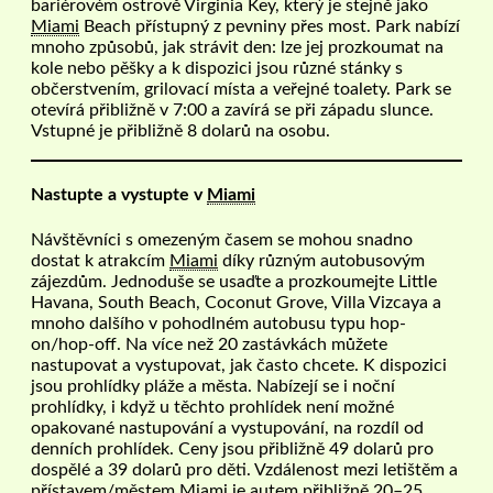
bariérovém ostrově Virginia Key, který je stejně jako
Miami
Beach přístupný z pevniny přes most. Park nabízí
mnoho způsobů, jak strávit den: lze jej prozkoumat na
kole nebo pěšky a k dispozici jsou různé stánky s
občerstvením, grilovací místa a veřejné toalety. Park se
otevírá přibližně v 7:00 a zavírá se při západu slunce.
Vstupné je přibližně 8 dolarů na osobu.
Nastupte a vystupte v
Miami
Návštěvníci s omezeným časem se mohou snadno
dostat k atrakcím
Miami
díky různým autobusovým
zájezdům. Jednoduše se usaďte a prozkoumejte Little
Havana, South Beach, Coconut Grove, Villa Vizcaya a
mnoho dalšího v pohodlném autobusu typu hop-
on/hop-off. Na více než 20 zastávkách můžete
nastupovat a vystupovat, jak často chcete. K dispozici
jsou prohlídky pláže a města. Nabízejí se i noční
prohlídky, i když u těchto prohlídek není možné
opakované nastupování a vystupování, na rozdíl od
denních prohlídek. Ceny jsou přibližně 49 dolarů pro
dospělé a 39 dolarů pro děti. Vzdálenost mezi letištěm a
přístavem/městem
Miami
je autem přibližně 20–25