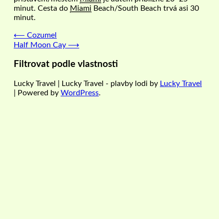
minut. Cesta do
Miami
Beach/South Beach trvá asi 30
minut.
Navigace
⟵
Cozumel
Half Moon Cay
⟶
pro
příspěvek
Filtrovat podle vlastnosti
Lucky Travel | Lucky Travel - plavby lodi by
Lucky Travel
| Powered by
WordPress
.