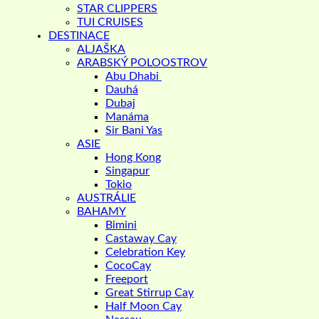
STAR CLIPPERS
TUI CRUISES
DESTINACE
ALJAŠKA
ARABSKÝ POLOOSTROV
Abu Dhabi
Dauhá
Dubaj
Manáma
Sir Bani Yas
ASIE
Hong Kong
Singapur
Tokio
AUSTRÁLIE
BAHAMY
Bimini
Castaway Cay
Celebration Key
CocoCay
Freeport
Great Stirrup Cay
Half Moon Cay