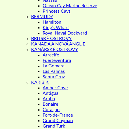
Nassau
Ocean Cay Marine Reserve
Princess Cays
BERMUDY
Hamilton
King’s Wharf
Royal Naval Dockyard
BRITSKÉ OSTROVY
KANADA A NOVÁ ANGLIE
KANÁRSKÉ OSTROVY
Arrecife
Fuerteventura
La Gomera
Las Palmas
Santa Cruz
KARIBIK
Amber Cove
Antigua
Aruba
Bonaire
Curaçao
Fort-de-France
Grand Cayman
Grand Turk