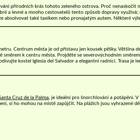
ání přírodních krás tohoto zeleného ostrova. Proč nenaskočit n
bré a levné a mnoho cestovatelů tento způsob dopravy využívá; 
ze absolvovat také taxíkem nebo pronajatým autem. Některé výletn
ilometru. Centrum města je od přístavu jen kousek pěšky. Většina
ě směrem k centru města. Projděte se severovýchodním směrem p
ivujte kostel Iglesia del Salvador a elegantní radnici. Trasa je 
Santa Cruz de la Palma
, je ideální pro šnorchlování a potápění. V
vení, si ho mohou na místě zapůjčit. Na plážích jsou vyhrazené dět