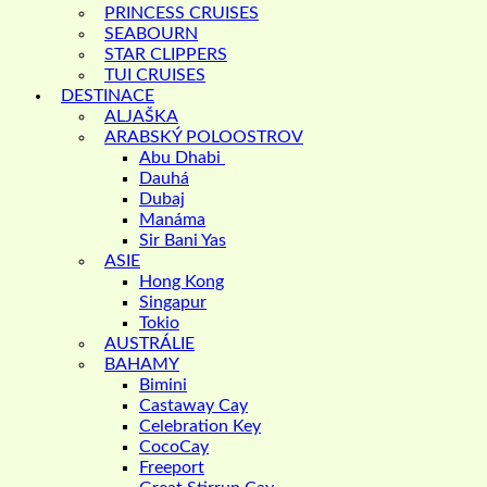
PRINCESS CRUISES
SEABOURN
STAR CLIPPERS
TUI CRUISES
DESTINACE
ALJAŠKA
ARABSKÝ POLOOSTROV
Abu Dhabi
Dauhá
Dubaj
Manáma
Sir Bani Yas
ASIE
Hong Kong
Singapur
Tokio
AUSTRÁLIE
BAHAMY
Bimini
Castaway Cay
Celebration Key
CocoCay
Freeport