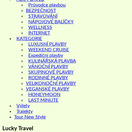
Průvodce plavbou
BEZPEČNOST
STRAVOVÁNÍ
NÁPOJOVÉ BALÍČKY
WELLNESS
INTERNET
KATEGORIE
LUXUSNÍ PLAVBY
WEEKEND CRUISE
Expediční plavby
KULINÁŘSKÁ PLAVBA
VÁNOČNÍ PLAVBY
SKUPINOVÉ PLAVBY
RODINNÉ PLAVBY
VELIKONOČNÍ PLAVBY
VEGANSKÉ PLAVBY
HONEYMOON
LAST MINUTE
Výlety
Trajekty
Tour New Style
Lucky Travel