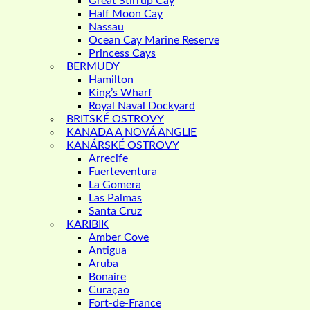
Great Stirrup Cay
Half Moon Cay
Nassau
Ocean Cay Marine Reserve
Princess Cays
BERMUDY
Hamilton
King’s Wharf
Royal Naval Dockyard
BRITSKÉ OSTROVY
KANADA A NOVÁ ANGLIE
KANÁRSKÉ OSTROVY
Arrecife
Fuerteventura
La Gomera
Las Palmas
Santa Cruz
KARIBIK
Amber Cove
Antigua
Aruba
Bonaire
Curaçao
Fort-de-France