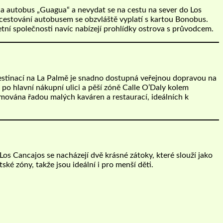
a autobus „Guagua“ a nevydat se na cestu na sever do Los
cestování autobusem se obzvláště vyplatí s kartou Bonobus.
í společnosti navíc nabízejí prohlídky ostrova s ​​průvodcem.
 destinací na La Palmě je snadno dostupná veřejnou dopravou na
o hlavní nákupní ulici a pěší zóně Calle O’Daly kolem
lemována řadou malých kaváren a restaurací, ideálních k
 Los Cancajos se nacházejí dvě krásné zátoky, které slouží jako
ské zóny, takže jsou ideální i pro menší děti.