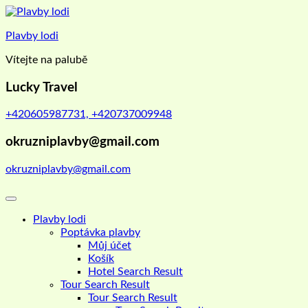
Skip
to
Plavby lodi
content
Vítejte na palubě
Lucky Travel
+420605987731, +420737009948
okruzniplavby@gmail.com
okruzniplavby@gmail.com
Plavby lodi
Poptávka plavby
Můj účet
Košík
Hotel Search Result
Tour Search Result
Tour Search Result