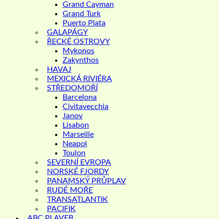
Grand Cayman
Grand Turk
Puerto Plata
GALAPÁGY
ŘECKÉ OSTROVY
Mykonos
Zakynthos
HAVAJ
MEXICKÁ RIVIÉRA
STŘEDOMOŘÍ
Barcelona
Civitavecchia
Janov
Lisabon
Marseille
Neapol
Toulon
SEVERNÍ EVROPA
NORSKÉ FJORDY
PANAMSKÝ PRŮPLAV
RUDÉ MOŘE
TRANSATLANTIK
PACIFIK
ABC PLAVEB