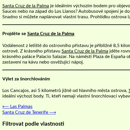
Santa Cruz de la Palma
je ideálním výchozím bodem pro objevov
Sauces nebo na západ do Los Llanos? Autobusové spojení je do
Snadno si můžete naplánovat vlastní trasu. Prohlídku ostrova l
Projděte se
Santa Cruz de la Palma
Vzdálenost z letiště do ostrovního přístavu je přibližně 8,5 k
ostrově. Z krásného přístavu
Santa Cruz de la Palma
jděte rovn
krásného paláce Palacio Salazar. Na náměstí Plaza de España obd
zastavení na kávu nebo osvěžující nápoj.
Výlet za šnorchlováním
Los Cancajos, asi 5 kilometrů jižně od hlavního města ostrova,
ideální výchozí body. Ti, kteří nemají vlastní šnorchlovací vyba
Navigace
⟵
Las Palmas
Santa Cruz de Tenerife
⟶
pro
příspěvek
Filtrovat podle vlastnosti