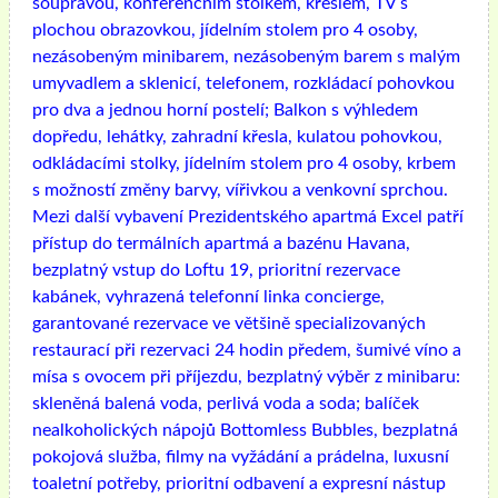
soupravou, konferenčním stolkem, křeslem, TV s
plochou obrazovkou, jídelním stolem pro 4 osoby,
nezásobeným minibarem, nezásobeným barem s malým
umyvadlem a sklenicí, telefonem, rozkládací pohovkou
pro dva a jednou horní postelí; Balkon s výhledem
dopředu, lehátky, zahradní křesla, kulatou pohovkou,
odkládacími stolky, jídelním stolem pro 4 osoby, krbem
s možností změny barvy, vířivkou a venkovní sprchou.
Mezi další vybavení Prezidentského apartmá Excel patří
přístup do termálních apartmá a bazénu Havana,
bezplatný vstup do Loftu 19, prioritní rezervace
kabánek, vyhrazená telefonní linka concierge,
garantované rezervace ve většině specializovaných
restaurací při rezervaci 24 hodin předem, šumivé víno a
mísa s ovocem při příjezdu, bezplatný výběr z minibaru:
skleněná balená voda, perlivá voda a soda; balíček
nealkoholických nápojů Bottomless Bubbles, bezplatná
pokojová služba, filmy na vyžádání a prádelna, luxusní
toaletní potřeby, prioritní odbavení a expresní nástup