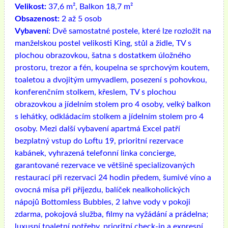
Velikost:
37,6 m², Balkon 18,7 m²
Obsazenost:
2 až 5 osob
Vybavení:
Dvě samostatné postele, které lze rozložit na
manželskou postel velikosti King, stůl a židle, TV s
plochou obrazovkou, šatna s dostatkem úložného
prostoru, trezor a fén, koupelna se sprchovým koutem,
toaletou a dvojitým umyvadlem, posezení s pohovkou,
konferenčním stolkem, křeslem, TV s plochou
obrazovkou a jídelním stolem pro 4 osoby, velký balkon
s lehátky, odkládacím stolkem a jídelním stolem pro 4
osoby. Mezi další vybavení apartmá Excel patří
bezplatný vstup do Loftu 19, prioritní rezervace
kabánek, vyhrazená telefonní linka concierge,
garantované rezervace ve většině specializovaných
restaurací při rezervaci 24 hodin předem, šumivé víno a
ovocná mísa při příjezdu, balíček nealkoholických
nápojů Bottomless Bubbles, 2 lahve vody v pokoji
zdarma, pokojová služba, filmy na vyžádání a prádelna;
luxusní toaletní potřeby, prioritní check-in a expresní