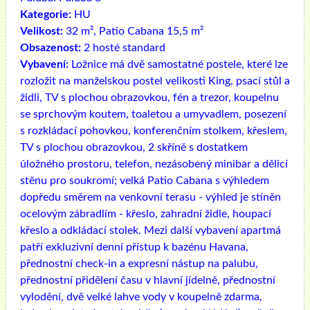
Kategorie:
HU
Velikost:
32 m², Patio Cabana 15,5 m²
Obsazenost:
2 hosté standard
Vybavení:
Ložnice má dvě samostatné postele, které lze
rozložit na manželskou postel velikosti King, psací stůl a
židli, TV s plochou obrazovkou, fén a trezor, koupelnu
se sprchovým koutem, toaletou a umyvadlem, posezení
s rozkládací pohovkou, konferenčním stolkem, křeslem,
TV s plochou obrazovkou, 2 skříně s dostatkem
úložného prostoru, telefon, nezásobený minibar a dělicí
stěnu pro soukromí; velká Patio Cabana s výhledem
dopředu směrem na venkovní terasu - výhled je stíněn
ocelovým zábradlím - křeslo, zahradní židle, houpací
křeslo a odkládací stolek. Mezi další vybavení apartmá
patří exkluzivní denní přístup k bazénu Havana,
přednostní check-in a expresní nástup na palubu,
přednostní přidělení času v hlavní jídelně, přednostní
vylodění, dvě velké lahve vody v koupelně zdarma,