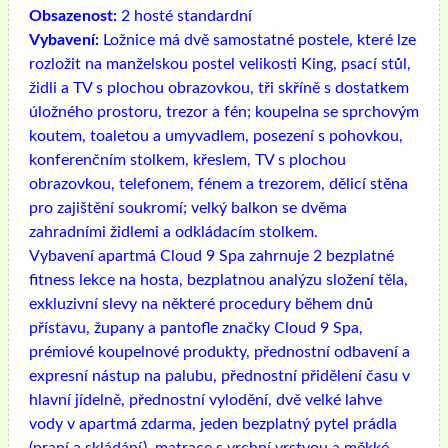
Obsazenost:
2 hosté standardní
Vybavení:
Ložnice má dvě samostatné postele, které lze
rozložit na manželskou postel velikosti King, psací stůl,
židli a TV s plochou obrazovkou, tři skříně s dostatkem
úložného prostoru, trezor a fén; koupelna se sprchovým
koutem, toaletou a umyvadlem, posezení s pohovkou,
konferenčním stolkem, křeslem, TV s plochou
obrazovkou, telefonem, fénem a trezorem, dělicí stěna
pro zajištění soukromí; velký balkon se dvěma
zahradními židlemi a odkládacím stolkem.
Vybavení apartmá Cloud 9 Spa zahrnuje 2 bezplatné
fitness lekce na hosta, bezplatnou analýzu složení těla,
exkluzivní slevy na některé procedury během dnů
přístavu, župany a pantofle značky Cloud 9 Spa,
prémiové koupelnové produkty, přednostní odbavení a
expresní nástup na palubu, přednostní přidělení času v
hlavní jídelně, přednostní vylodění, dvě velké lahve
vody v apartmá zdarma, jeden bezplatný pytel prádla