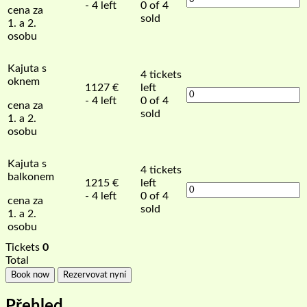
- 4 left
0 of 4
cena za
sold
1. a 2.
osobu
Kajuta s
4
tickets
oknem
1127
€
left
- 4 left
0 of 4
cena za
sold
1. a 2.
osobu
Kajuta s
4
tickets
balkonem
1215
€
left
- 4 left
0 of 4
cena za
sold
1. a 2.
osobu
Tickets
0
Total
Book now
Rezervovat nyní
Přehled