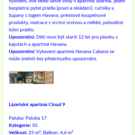
vylodění, dvě velké lahve vody v apartmá zdarma, jeden
bezplatný pytel prádla (praní a skládání), ručníky a
župany s logem Havana, prémiové koupelnové
produkty, matrace s vrchní vrstvou a měkké, pohodlné
ložní prádlo.
Upozornění:
Děti musí být starší 12 let pro plavbu v
kajutách a apartmá Havana.
Upozornění:
Vybavení apartmá Havana Cabana se
může změnit bez předchozího upozornění.
Lázeňské apartmá Cloud 9
Paluba:
Paluba 17
Kategorie:
SS
Velikost:
25 m²; Balkon: 4,6 m²