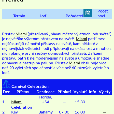
Počet
Termín
Loď
Pořadatel
noci
Přístav
Miami
(přezdívaný „hlavní město výletních lodí světa“)
je největším výletním přístavem na světě.
Miami
patří mezi
nejšťastnější námořní přístavy na světě, kam některé z
nejnovějších výletních lodí připlouvají na okázalost a mnoho z
nich plánuje první sezóny domovských přístavů. Zařízení
přístavu patří k nejmodernějším na světě a umožňuje snadné
odbavení a nástup na palubu. Přístav
Miami
obsluhuje více
než 20 výletních společností a více než 60 různých výletních
lodí.
Carnival Celebration
Den
Přístav
Destinace
Připlutí
Vyplutí
Info
Výlety
Florida,
1.
Miami
USA
—
15:30
Celebration
2.
Key
Bahamy
07:00
16:00
—