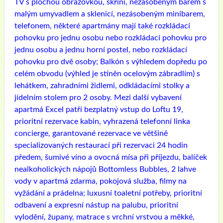
TV s plochou obrazovkou, skříní, nezásobeným barem s
malým umyvadlem a sklenicí, nezásobeným minibarem,
telefonem, některé apartmány mají také rozkládací
pohovku pro jednu osobu nebo rozkládací pohovku pro
jednu osobu a jednu horní postel, nebo rozkládací
pohovku pro dvě osoby; Balkón s výhledem dopředu po
celém obvodu (výhled je stíněn ocelovým zábradlím) s
lehátkem, zahradními židlemi, odkládacími stolky a
jídelním stolem pro 2 osoby. Mezi další vybavení
apartmá Excel patří bezplatný vstup do Loftu 19,
prioritní rezervace kabin, vyhrazená telefonní linka
concierge, garantované rezervace ve většině
specializovaných restaurací při rezervaci 24 hodin
předem, šumivé víno a ovocná mísa při příjezdu, balíček
nealkoholických nápojů Bottomless Bubbles, 2 lahve
vody v apartmá zdarma, pokojová služba, filmy na
vyžádání a prádelna; luxusní toaletní potřeby, prioritní
odbavení a expresní nástup na palubu, prioritní
vylodění, župany, matrace s vrchní vrstvou a měkké,