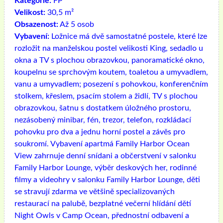
Kategorie:
FP
Velikost:
30,5 m²
Obsazenost:
Až 5 osob
Vybavení:
Ložnice má dvě samostatné postele, které lze
rozložit na manželskou postel velikosti King, sedadlo u
okna a TV s plochou obrazovkou, panoramatické okno,
koupelnu se sprchovým koutem, toaletou a umyvadlem,
vanu a umyvadlem; posezení s pohovkou, konferenčním
stolkem, křeslem, psacím stolem a židlí, TV s plochou
obrazovkou, šatnu s dostatkem úložného prostoru,
nezásobený minibar, fén, trezor, telefon, rozkládací
pohovku pro dva a jednu horní postel a závěs pro
soukromí. Vybavení apartmá Family Harbor Ocean
View zahrnuje denní snídani a občerstvení v salonku
Family Harbor Lounge, výběr deskových her, rodinné
filmy a videohry v salonku Family Harbor Lounge, děti
se stravují zdarma ve většině specializovaných
restaurací na palubě, bezplatné večerní hlídání dětí
Night Owls v Camp Ocean, přednostní odbavení a