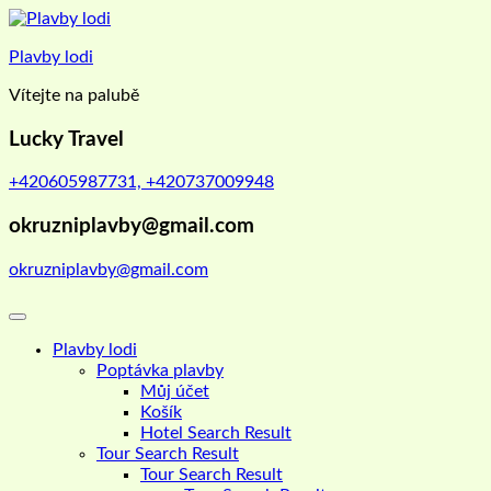
Skip
to
Plavby lodi
content
Vítejte na palubě
Lucky Travel
+420605987731, +420737009948
okruzniplavby@gmail.com
okruzniplavby@gmail.com
Plavby lodi
Poptávka plavby
Můj účet
Košík
Hotel Search Result
Tour Search Result
Tour Search Result