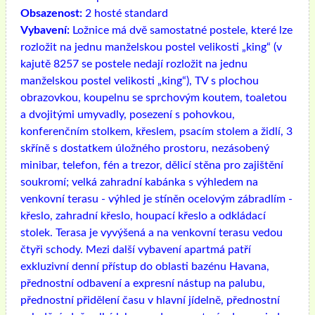
Obsazenost:
2 hosté standard
Vybavení:
Ložnice má dvě samostatné postele, které lze
rozložit na jednu manželskou postel velikosti „king“ (v
kajutě 8257 se postele nedají rozložit na jednu
manželskou postel velikosti „king“), TV s plochou
obrazovkou, koupelnu se sprchovým koutem, toaletou
a dvojitými umyvadly, posezení s pohovkou,
konferenčním stolkem, křeslem, psacím stolem a židlí, 3
skříně s dostatkem úložného prostoru, nezásobený
minibar, telefon, fén a trezor, dělicí stěna pro zajištění
soukromí; velká zahradní kabánka s výhledem na
venkovní terasu - výhled je stíněn ocelovým zábradlím -
křeslo, zahradní křeslo, houpací křeslo a odkládací
stolek. Terasa je vyvýšená a na venkovní terasu vedou
čtyři schody. Mezi další vybavení apartmá patří
exkluzivní denní přístup do oblasti bazénu Havana,
přednostní odbavení a expresní nástup na palubu,
přednostní přidělení času v hlavní jídelně, přednostní