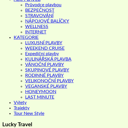
Průvodce plavbou
BEZPEČNOST
STRAVOVÁNÍ
NÁPOJOVÉ BALÍČKY
WELLNESS
INTERNET
KATEGORIE
LUXUSNÍ PLAVBY
WEEKEND CRUISE
Expediční plavby
KULINÁŘSKÁ PLAVBA
VÁNOČNÍ PLAVBY
SKUPINOVÉ PLAVBY
RODINNÉ PLAVBY
VELIKONOČNÍ PLAVBY
VEGANSKÉ PLAVBY
HONEYMOON
LAST MINUTE
Výlety
Trajekty
Tour New Style
Lucky Travel