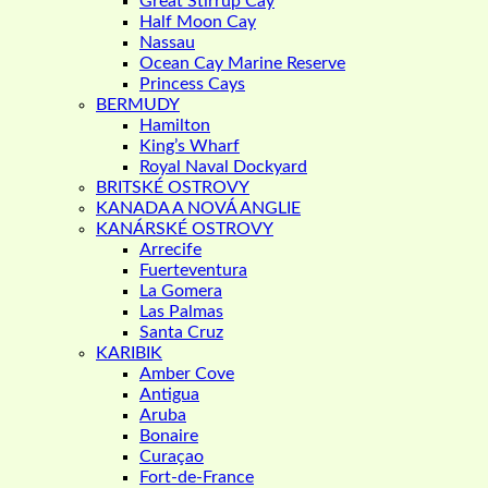
Great Stirrup Cay
Half Moon Cay
Nassau
Ocean Cay Marine Reserve
Princess Cays
BERMUDY
Hamilton
King’s Wharf
Royal Naval Dockyard
BRITSKÉ OSTROVY
KANADA A NOVÁ ANGLIE
KANÁRSKÉ OSTROVY
Arrecife
Fuerteventura
La Gomera
Las Palmas
Santa Cruz
KARIBIK
Amber Cove
Antigua
Aruba
Bonaire
Curaçao
Fort-de-France