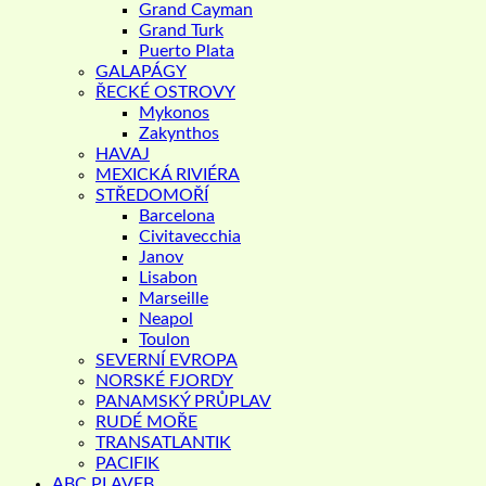
Grand Cayman
Grand Turk
Puerto Plata
GALAPÁGY
ŘECKÉ OSTROVY
Mykonos
Zakynthos
HAVAJ
MEXICKÁ RIVIÉRA
STŘEDOMOŘÍ
Barcelona
Civitavecchia
Janov
Lisabon
Marseille
Neapol
Toulon
SEVERNÍ EVROPA
NORSKÉ FJORDY
PANAMSKÝ PRŮPLAV
RUDÉ MOŘE
TRANSATLANTIK
PACIFIK
ABC PLAVEB