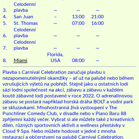
Celodenní
3.
plavba
—
—
—
4.
San Juan
–
13:00
21:00
5.
St. Thomas
—
07:00
16:00
Celodenní
6.
plavba
—
—
—
Celodenní
7.
plavba
—
—
—
Florida,
8.
Miami
USA
08:00
—
Plavba s Carnival Celebration zaručuje plavbu s
nezapomenutelnými okamžiky – ať už na palubě nebo během
vzrušujících výletů na pobřeží. Stejně jako u ostatních lodí
sází lodní společnost na akci, zábavu a zábavu v každém
koutě zábavné lodi postavené v roce 2022. O adrenalinovou
zábavu se postará například horská dráha BOLT a vodní park
se skluzavkami. Mnohostranná živá vystoupení v The
Punchliner Comedy Club, v divadle nebo v Piano Baru 88
zpříjemní každý večer. Vybrat si ale můžete také z kreativních
dílen, různých sportovních aktivit a wellness přestávky v
Cloud 9 Spa. Nebo můžete hodovat v jedné z mnoha
restaurací a občerstvení na palubě Carnival Celebration.