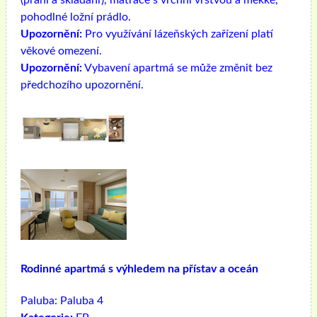
(praní a skládání), matrace s vrchní vrstvou a měkké,
pohodlné ložní prádlo.
Upozornění:
Pro využívání lázeňských zařízení platí
věkové omezení.
Upozornění:
Vybavení apartmá se může změnit bez
předchozího upozornění.
Rodinné apartmá s výhledem na přístav a oceán
Paluba:
Paluba 4