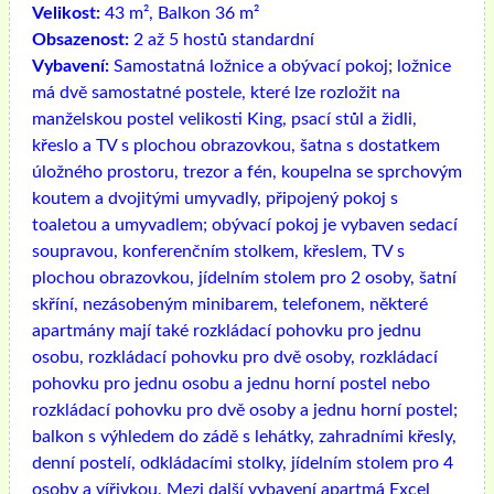
Velikost:
43 m², Balkon 36 m²
Obsazenost:
2 až 5 hostů standardní
Vybavení:
Samostatná ložnice a obývací pokoj; ložnice
má dvě samostatné postele, které lze rozložit na
manželskou postel velikosti King, psací stůl a židli,
křeslo a TV s plochou obrazovkou, šatna s dostatkem
úložného prostoru, trezor a fén, koupelna se sprchovým
koutem a dvojitými umyvadly, připojený pokoj s
toaletou a umyvadlem; obývací pokoj je vybaven sedací
soupravou, konferenčním stolkem, křeslem, TV s
plochou obrazovkou, jídelním stolem pro 2 osoby, šatní
skříní, nezásobeným minibarem, telefonem, některé
apartmány mají také rozkládací pohovku pro jednu
osobu, rozkládací pohovku pro dvě osoby, rozkládací
pohovku pro jednu osobu a jednu horní postel nebo
rozkládací pohovku pro dvě osoby a jednu horní postel;
balkon s výhledem do zádě s lehátky, zahradními křesly,
denní postelí, odkládacími stolky, jídelním stolem pro 4
osoby a vířivkou. Mezi další vybavení apartmá Excel