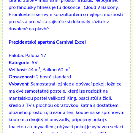
Grand Suite – maximální prostor a luxus. Nebojte se,
pro fanoušky fitness je tu dokonce i Cloud 9 Balcony.
Promluvte si se svým konzultantem o nejlepší možnosti
pro vás a pro vás a zajistěte si dokonalý zážitek z
dovolené na plavbě.
Prezidentské apartmá Carnival Excel
Paluba:
Paluba 17
Kategorie:
SV
Velikost:
44 m², Balkon 60 m²
Obsazenost:
2 hosté standard
Vybavení:
Samostatná ložnice a obývací pokoj; ložnice
má dvě samostatné postele, které lze rozložit na
manželskou postel velikosti King, psací stůl a židli,
křeslo a TV s plochou obrazovkou, šatna s dostatkem
úložného prostoru, trezor a fén, koupelna se sprchovým
koutem a dvojitými umyvadly, připojený pokoj s
toaletou a umyvadlem; obývací pokoj je vybaven sedací