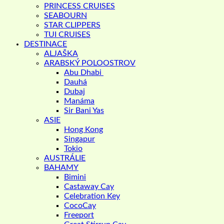
PRINCESS CRUISES
SEABOURN
STAR CLIPPERS
TUI CRUISES
DESTINACE
ALJAŠKA
ARABSKÝ POLOOSTROV
Abu Dhabi
Dauhá
Dubaj
Manáma
Sir Bani Yas
ASIE
Hong Kong
Singapur
Tokio
AUSTRÁLIE
BAHAMY
Bimini
Castaway Cay
Celebration Key
CocoCay
Freeport