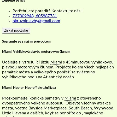
Zeptejte se nás
Potřebujete poradit? Kontaktujte nás !
737009948, 605987731
okruzniplavby@gmail.com
Získat poptávku
Seznamte se s naším průvodcem
Miami: Vyhlídková plavba motorovým člunem
Udělejte si vzrušující jízdu
Miami
s 45minutovou vyhlídkovou
plavbou motorovým člunem. Projděte kolem všech nejlepších
památek města a velkolepého pobřeží ze zvláštního
vyhlídkového bodu na Atlantický oceán.
Miami: Hop-on Hop-off okružní jízda
Prozkoumejte ikonické památky v
Miami
z otevřeného
dvoupatrového velkého autobusu. Objevte všechny atrakce
města, včetně Bayside Marketplace, South Beach, Wynwood,
Little Havana a dalších, když se ponoříte do „magického