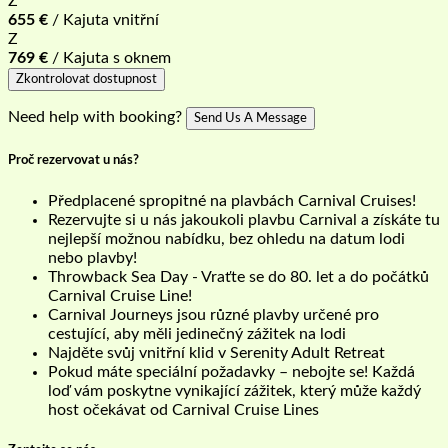
Z
655
€
/ Kajuta vnitřní
Z
769
€
/ Kajuta s oknem
Zkontrolovat dostupnost
Need help with booking?
Send Us A Message
Proč rezervovat u nás?
Předplacené spropitné na plavbách Carnival Cruises!
Rezervujte si u nás jakoukoli plavbu Carnival a získáte tu
nejlepší možnou nabídku, bez ohledu na datum lodi
nebo plavby!
Throwback Sea Day - Vraťte se do 80. let a do počátků
Carnival Cruise Line!
Carnival Journeys jsou různé plavby určené pro
cestující, aby měli jedinečný zážitek na lodi
Najděte svůj vnitřní klid v Serenity Adult Retreat
Pokud máte speciální požadavky – nebojte se! Každá
loď vám poskytne vynikající zážitek, který může každý
host očekávat od Carnival Cruise Lines