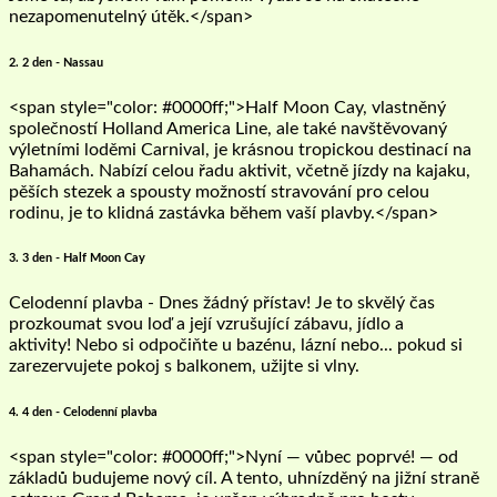
nezapomenutelný útěk.</span>
2. 2 den - Nassau
<span style="color: #0000ff;">Half Moon Cay, vlastněný
společností Holland America Line, ale také navštěvovaný
výletními loděmi Carnival, je krásnou tropickou destinací na
Bahamách. Nabízí celou řadu aktivit, včetně jízdy na kajaku,
pěších stezek a spousty možností stravování pro celou
rodinu, je to klidná zastávka během vaší plavby.</span>
3. 3 den - Half Moon Cay
Celodenní plavba - Dnes žádný přístav! Je to skvělý čas
prozkoumat svou loď a její vzrušující zábavu, jídlo a
aktivity! Nebo si odpočiňte u bazénu, lázní nebo... pokud si
zarezervujete pokoj s balkonem, užijte si vlny.
4. 4 den - Celodenní plavba
<span style="color: #0000ff;">Nyní — vůbec poprvé! — od
základů budujeme nový cíl. A tento, uhnízděný na jižní straně