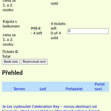
cena za
sold
1. a 2.
osobu
Kajuta s
4
tickets
balkonem
998
€
left
- 4 left
0 of 4
cena za
sold
1. a 2.
osobu
Tickets
0
Total
Book now
Rezervovat nyní
Přehled
Počet
Termín
Loď
Pořadatel
noci
Je čas vyzkoušet Celebration Key – novou destinaci od