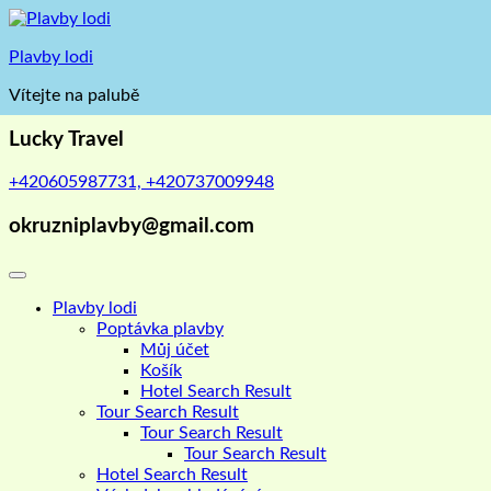
Skip
to
Plavby lodi
content
Vítejte na palubě
Lucky Travel
+420605987731, +420737009948
okruzniplavby@gmail.com
Plavby lodi
Poptávka plavby
Můj účet
Košík
Hotel Search Result
Tour Search Result
Tour Search Result
Tour Search Result
Hotel Search Result