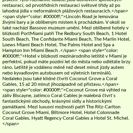
restaurací, od prvotřídních restaurací světové třídy až po
lahodná jídla v neformálních plážových restauracích.</span>
<span style="color: #0000ff;">Lincoln Road je lemována
živými bary a je oblíbeným místem k procházkám. V okolí se
také nachází Bassovo muzeum umění. Mezi oblíbené hotely v
blízkosti PortMiami patří The Redbury South Beach, 1 Hotel
South Beach, The Confidante Miami Beach, The Marlin Hotel,
Loews Miami Beach Hotel, The Palms Hotel and Spa a
Hampton Inn Miami Beach .</span> <span style="color:
#0000ff;">Hotel v blízkosti mezinárodního letiště v Miami je
perfektní, pokud máte pozdní let do města nebo odlétáte brzy
ráno. Letiště je vzdáleno méně než deset minut jízdy autem
nebo kyvadlovým autobusem od výletních terminálů.
Nedaleko jsou také klidné čtvrti Coconut Grove a Coral
Gables, 15 až 20 minut jihozápadně od přístavu.</span>
<span style="color: #0000ff;">Coconut Grove má výhled na
záliv Biscayne, zatímco Coral Cables je malebná čtvrť s
fantastickými obchody, krásnými sídly a historickými
památkami. Mezi luxusní možnosti patří The Ritz-Carlton
Coconut Grove Miami, Biltmore Hotel, Hotel Colonnade
Coral Gables, Hyatt Regency Coral Gables a Hotel St. Michel.
</span>