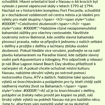
schodiště. Hlavní orientační bod v Nassau o 66 krocích byl
vytesán z pevné vápencové skály v letech 1793 až 1794.
Nachází se v historickém komplexu Fort Fincastle, schodiště
je v docházkové vzdálenosti od centra města a je ideální pro
výlety pro malé skupiny.</span> <h3><span style="color:
#0000ff;">Celoživotní zkušenosti</span></h3> <span
style="color: #0000ff;">Nabízíme různé nezapomenutelné
bahamské zážitky pro všechny cestovatele. Navštivte
soukromý ostrov Balmoral, kde uvidíte slavná bahamská
plovoucí prasata, nebo se připojte k jednomu z našich setkání
s delfíny a prožijte s delfíny a lachtany zblízka osobní
zkušenost. Pokud hledáte více vzrušení, podívejte se na naši
plavbu katamaránem na Paradise Island, kde zažijete slavný
vodní park Aquaventure a tobogány. Pro odpočinek a relaxaci
je náš Blue Lagoon Island Beach Day skvělou příležitostí k
načerpání sil. A pokud chcete ochutnat místní kulturu
Nassau, nabízíme okružní výlety po ostrově pomocí
motorového člunu, ATV a dalších. Nabízíme také spoustu
výletů se šnorchlováním a potápěním pro ty, kteří chtějí zažít
nádherný mořský život na Bahamách.</span> <span
style="color: #0000ff;">Ať už je to šnorchlování s delfíny,
potápění se žraloky nebo prostě jen kopání na pláži, náš
široký výběr výletů na pobřeží Nassau má pro každého něco.
Jsme tu, abychom vám pomohli vydat se na skutečně