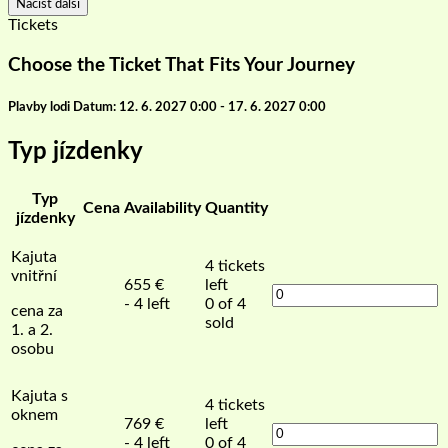
Načíst další
Tickets
Choose the Ticket That Fits Your Journey
Plavby lodi Datum: 12. 6. 2027 0:00 - 17. 6. 2027 0:00
Typ jízdenky
Typ
Cena
Availability
Quantity
jízdenky
Kajuta
4
tickets
vnitřní
655
€
left
- 4 left
0 of 4
cena za
sold
1. a 2.
osobu
Kajuta s
4
tickets
oknem
769
€
left
- 4 left
0 of 4