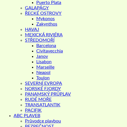
Puerto Plata
GALAPÁGY
ŘECKÉ OSTROVY
Mykonos
Zakynthos
HAVAJ
MEXICKÁ RIVIÉRA
STŘEDOMOŘÍ
Barcelona
Civitavecchia
Janov
Lisabon
Marseille
Neapol
Toulon
SEVERNÍ EVROPA
NORSKÉ FJORDY
PANAMSKÝ PRŮPLAV
RUDÉ MOŘE
TRANSATLANTIK
PACIFIK
ABC PLAVEB
Průvodce plavbou
BEZPEČNOST