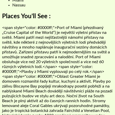
Miami
Nassau
Places You'll See :
<span style="color: #0000ff;">Port of Miami (přezdívaný
„Cruise Capital of the World“) je největší výletní přístav na
světě. Miami patří mezi nejšťastnější námořní přístavy na
světě, kde některé z nejnovějších výletních lodí předvádějí
návštěvy a mnoho naplánuje inaugurační sezóny domácích
přístavů. Zařízení přístavu patří k nejmodernějším na světě a
umožňuje snadné zpracování a nalodění. Port of Miami
obsluhuje více než 20 výletních společností a více než 60
různých výletních lodí.</span> <span style="color:
#0000ff;">Plavby z Miami vyplouvají po celý rok.</span>
<span style="color: #0000ff;">Oblast Greater Miami je
domovem rozmanité řady kultur, kuchyní a aktivit. Plavby po
zálivu Biscayne Bay popíjejí mrakodrapy poseté pobřeží a na
nablýskané Miami Beach dovádějí návštěvníci pláže na pozadí
pulzujících budov ve stylu art deco. Noční život na South
Beach je plný aktivit až do časných ranních hodin. Stromy
lemované aleje Coral Gables ukrývají pozoruhodné památky,
jako je tropická botanická zahrada Fairchild a Venetian Pool,