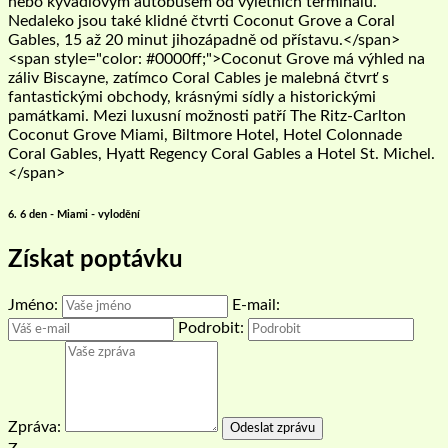
nebo kyvadlovým autobusem od výletních terminálů.
Nedaleko jsou také klidné čtvrti Coconut Grove a Coral
Gables, 15 až 20 minut jihozápadně od přístavu.</span>
<span style="color: #0000ff;">Coconut Grove má výhled na
záliv Biscayne, zatímco Coral Cables je malebná čtvrť s
fantastickými obchody, krásnými sídly a historickými
památkami. Mezi luxusní možnosti patří The Ritz-Carlton
Coconut Grove Miami, Biltmore Hotel, Hotel Colonnade
Coral Gables, Hyatt Regency Coral Gables a Hotel St. Michel.
</span>
6. 6 den - Miami - vylodění
Získat poptávku
Jméno:
E-mail:
Podrobit:
Zpráva:
Odeslat zprávu