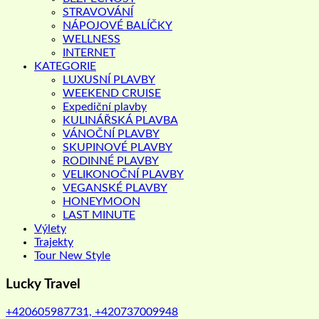
STRAVOVÁNÍ
NÁPOJOVÉ BALÍČKY
WELLNESS
INTERNET
KATEGORIE
LUXUSNÍ PLAVBY
WEEKEND CRUISE
Expediční plavby
KULINÁŘSKÁ PLAVBA
VÁNOČNÍ PLAVBY
SKUPINOVÉ PLAVBY
RODINNÉ PLAVBY
VELIKONOČNÍ PLAVBY
VEGANSKÉ PLAVBY
HONEYMOON
LAST MINUTE
Výlety
Trajekty
Tour New Style
Lucky Travel
+420605987731, +420737009948