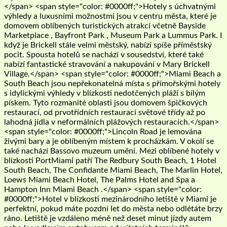
</span> <span style="color: #0000ff;">Hotely s úchvatnými
výhledy a luxusními možnostmi jsou v centru města, které je
domovem oblíbených turistických atrakcí včetně Bayside
Marketplace , Bayfront Park , Museum Park a Lummus Park. I
když je Brickell stále velmi městský, nabízí spíše příměstský
pocit. Spousta hotelů se nachází v sousedství, které také
nabízí fantastické stravování a nakupování v Mary Brickell
Village.</span> <span style="color: #0000ff;">Miami Beach a
South Beach jsou nepřekonatelná místa s přímořskými hotely
s idylickými výhledy v blízkosti nedotčených pláží s bílým
pískem. Tyto rozmanité oblasti jsou domovem špičkových
restaurací, od prvotřídních restaurací světové třídy až po
lahodná jídla v neformálních plážových restauracích.</span>
<span style="color: #0000ff;">Lincoln Road je lemována
živými bary a je oblíbeným místem k procházkám. V okolí se
také nachází Bassovo muzeum umění. Mezi oblíbené hotely v
blízkosti PortMiami patří The Redbury South Beach, 1 Hotel
South Beach, The Confidante Miami Beach, The Marlin Hotel,
Loews Miami Beach Hotel, The Palms Hotel and Spa a
Hampton Inn Miami Beach .</span> <span style="color:
#0000ff;">Hotel v blízkosti mezinárodního letiště v Miami je
perfektní, pokud máte pozdní let do města nebo odlétáte brzy
ráno. Letiště je vzdáleno méně než deset minut jízdy autem