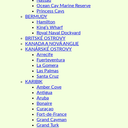
Nassau
Ocean Cay Marine Reserve
Princess Cays
BERMUDY
Hamilton
King’s Wharf
Royal Naval Dockyard
BRITSKÉ OSTROVY
KANADA A NOVÁ ANGLIE
KANÁRSKÉ OSTROVY
Arrecife
Fuerteventura
La Gomera
Las Palmas
Santa Cruz
KARIBIK
Amber Cove
Antigua
Aruba
Bonaire
Curaçao
Fort-de-France
Grand Cayman
Grand Turk