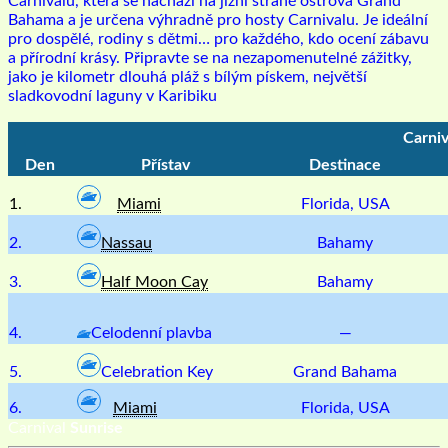
Carnivalu, která se nachází na jižní straně ostrova Grand
Bahama a je určena výhradně pro hosty Carnivalu. Je ideální
pro dospělé, rodiny s dětmi… pro každého, kdo ocení zábavu
a přírodní krásy. Připravte se na nezapomenutelné zážitky,
jako je kilometr dlouhá pláž s bílým pískem, největší
sladkovodní laguny v Karibiku
Carniv
Den
Přístav
Destinace
1.
Miami
Florida, USA
2.
Nassau
Bahamy
3.
Half Moon Cay
Bahamy
4.
Celodenní plavba
—
5.
Celebration Key
Grand Bahama
6.
Miami
Florida, USA
Carn
ival
Sunrise