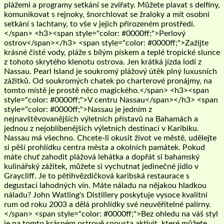
plážemi a programy setkání se zvířaty. Můžete plavat s delfíny,
komunikovat s rejnoky, šnorchlovat se žraloky a mít osobní
setkání s lachtany, to vše v jejich přirozeném prostředí.
</span> <h3><span style="color: #0000ff;">Perlový
ostrov</span></h3> <span style="color: #0000ff;">Zažijte
krásné čisté vody, pláže s bílým pískem a teplé tropické slunce
z tohoto skrytého klenotu ostrova. Jen krátká jízda lodí z
Nassau. Pearl Island je soukromý plážový útěk plný luxusních
zážitků. Od soukromých chatek po charterové pronájmy, na
tomto místě je prostě něco magického.</span> <h3><span
style="color: #0000ff;">V centru Nassau</span></h3> <span
style="color: #0000ff;">Nassau je jedním z
nejnavštěvovanějších výletních přístavů na Bahamách a
jednou z nejoblíbenějších výletních destinací v Karibiku.
Nassau má všechno. Chcete-li okusit život ve městě, udělejte
si pěší prohlídku centra města a okolních památek. Pokud
máte chuť zahodit plážová lehátka a dopřát si bahamský
kulinářský zážitek, můžete si vychutnat jedinečné jídlo v
Graycliff. Je to pětihvězdičková karibská restaurace s
degustací lahodných vín. Máte náladu na nějakou hladkou
náladu? John Watling's Distillery poskytuje vysoce kvalitní
rum od roku 2003 a dělá prohlídky své neuvěřitelné palírny.
</span> <span style="color: #0000ff;">Bez ohledu na váš styl
je na tomto krásném ostrově spousta aktivit, které můžete