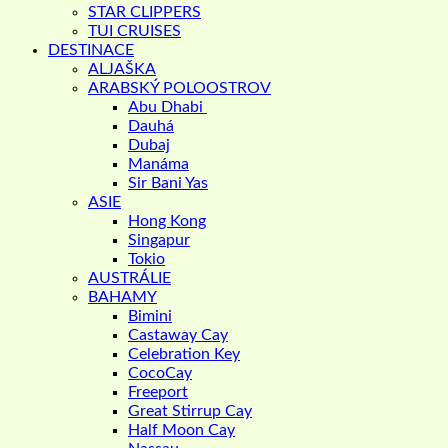
STAR CLIPPERS
TUI CRUISES
DESTINACE
ALJAŠKA
ARABSKÝ POLOOSTROV
Abu Dhabi
Dauhá
Dubaj
Manáma
Sir Bani Yas
ASIE
Hong Kong
Singapur
Tokio
AUSTRÁLIE
BAHAMY
Bimini
Castaway Cay
Celebration Key
CocoCay
Freeport
Great Stirrup Cay
Half Moon Cay