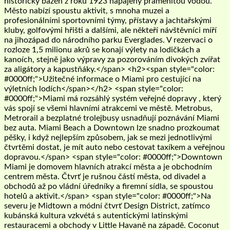
historický bazén z roku 1923 napájený pramenitou vodou.
Město nabízí spoustu aktivit, s mnoha muzei a
profesionálními sportovními týmy, přístavy a jachtařskými
kluby, golfovými hřišti a dalšími, ale někteří návštěvníci míří
na jihozápad do národního parku Everglades. V rezervaci o
rozloze 1,5 milionu akrů se konají výlety na lodičkách a
kanoích, stejně jako výpravy za pozorováním divokých zvířat
za aligátory a kapustňáky.</span> <h2><span style="color:
#0000ff;">Užitečné informace o Miami pro cestující na
výletních lodích</span></h2> <span style="color:
#0000ff;">Miami má rozsáhlý systém veřejné dopravy , který
vás spojí se všemi hlavními atrakcemi ve městě. Metrobus,
Metrorail a bezplatné trolejbusy usnadňují poznávání Miami
bez auta. Miami Beach a Downtown lze snadno prozkoumat
pěšky, i když nejlepším způsobem, jak se mezi jednotlivými
čtvrtěmi dostat, je mít auto nebo cestovat taxíkem a veřejnou
dopravou.</span> <span style="color: #0000ff;">Downtown
Miami je domovem hlavních atrakcí města a je obchodním
centrem města. Čtvrť je rušnou částí města, od divadel a
obchodů až po vládní úředníky a firemní sídla, se spoustou
hotelů a aktivit.</span> <span style="color: #0000ff;">Na
severu je Midtown a módní čtvrť Design District, zatímco
kubánská kultura vzkvétá s autentickými latinskými
restauracemi a obchody v Little Havaně na západě. Coconut