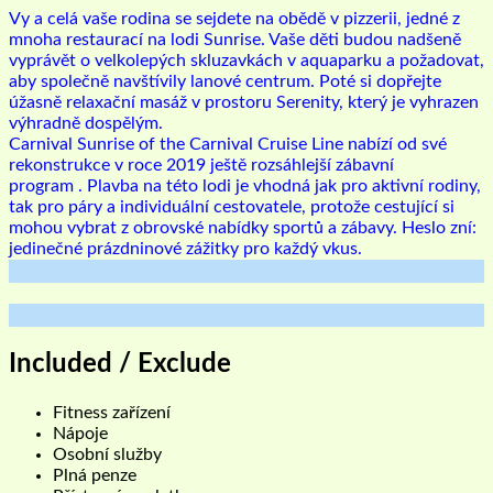
Vy a celá vaše rodina se sejdete na obědě v pizzerii, jedné z
mnoha restaurací na lodi Sunrise. Vaše děti budou nadšeně
vyprávět o velkolepých skluzavkách v aquaparku a požadovat,
aby společně navštívily lanové centrum. Poté si dopřejte
úžasně relaxační masáž v prostoru Serenity, který je vyhrazen
výhradně dospělým.
Carnival Sunrise of the Carnival Cruise Line nabízí od své
rekonstrukce v roce 2019 ještě rozsáhlejší zábavní
program . Plavba na této lodi je vhodná jak pro aktivní rodiny,
tak pro páry a individuální cestovatele, protože cestující si
mohou vybrat z obrovské nabídky sportů a zábavy. Heslo zní:
jedinečné prázdninové zážitky pro každý vkus.
Included / Exclude
Fitness zařízení
Nápoje
Osobní služby
Plná penze