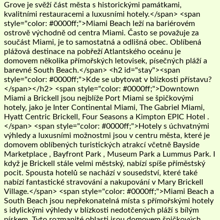
Grove je svěží část města s historickými památkami,
kvalitními restauracemi a luxusními hotely.</span> <span
style="color: #0000ff;">Miami Beach leží na bariérovém
ostrově východně od centra Miami. Často se považuje za
součást Miami, je to samostatná a odlišná obec. Oblíbená
plážová destinace na pobřeží Atlantského oceánu je
domovem několika přímořských letovisek, písečných pláží a
barevné South Beach.</span> <h2 id="stay"><span
style="color: #0000ff;">Kde se ubytovat v blízkosti přístavu?
</span></h2> <span style="color: #0000ff;">Downtown
Miami a Brickell jsou nejblíže Port Miami se špičkovými
hotely, jako je Inter Continental Miami, The Gabriel Miami,
Hyatt Centric Brickell, Four Seasons a Kimpton EPIC Hotel .
</span> <span style="color: #0000ff;">Hotely s úchvatnými
výhledy a luxusními možnostmi jsou v centru města, které je
domovem oblíbených turistických atrakcí včetně Bayside
Marketplace , Bayfront Park , Museum Park a Lummus Park. I
když je Brickell stále velmi městský, nabízí spíše příměstský
pocit. Spousta hotelů se nachází v sousedství, které také
nabízí fantastické stravování a nakupování v Mary Brickell
Village.</span> <span style="color: #0000ff;">Miami Beach a
South Beach jsou nepřekonatelná místa s přímořskými hotely
s idylickými výhledy v blízkosti nedotčených pláží s bílým
pískem. Tyto rozmanité oblasti jsou domovem špičkových