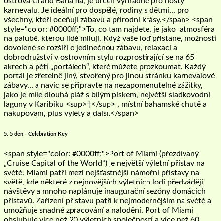
ostrova Grand Bahama, je určen výhradně pro hosty
karnevalu. Je ideální pro dospělé, rodiny s dětmi... pro
všechny, kteří oceňují zábavu a přírodní krásy.</span> <span
style="color: #0000ff;">To, co tam najdete, je jako atmosféra
na palubě, kterou lidé milují. Když vaše loď přistane, možnosti
dovolené se rozšíří o jedinečnou zábavu, relaxaci a
dobrodružství v ostrovním stylu rozprostírající se na 65
akrech a pěti „portálech“, které můžete prozkoumat. Každý
portál je zřetelně jiný, stvořený pro jinou stránku karnevalové
zábavy… a navíc se připravte na nezapomenutelné zážitky,
jako je míle dlouhá pláž s bílým pískem, největší sladkovodní
laguny v Karibiku <sup>†</sup> , místní bahamské chutě a
nakupování, plus výlety a další.</span>
5. 5 den - Celebration Key
<span style="color: #0000ff;">Port of Miami (přezdívaný
„Cruise Capital of the World“) je největší výletní přístav na
světě. Miami patří mezi nejšťastnější námořní přístavy na
světě, kde některé z nejnovějších výletních lodí předvádějí
návštěvy a mnoho naplánuje inaugurační sezóny domácích
přístavů. Zařízení přístavu patří k nejmodernějším na světě a
umožňuje snadné zpracování a nalodění. Port of Miami
obsluhuje více než 20 výletních společností a více než 60