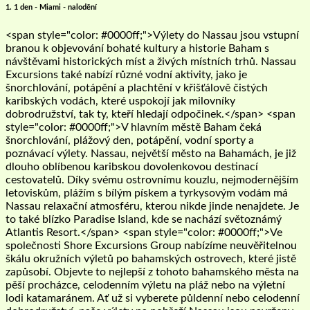
1. 1 den - Miami - nalodění
<span style="color: #0000ff;">Výlety do Nassau jsou vstupní
branou k objevování bohaté kultury a historie Baham s
návštěvami historických míst a živých místních trhů. Nassau
Excursions také nabízí různé vodní aktivity, jako je
šnorchlování, potápění a plachtění v křišťálově čistých
karibských vodách, které uspokojí jak milovníky
dobrodružství, tak ty, kteří hledají odpočinek.</span> <span
style="color: #0000ff;">V hlavním městě Baham čeká
šnorchlování, plážový den, potápění, vodní sporty a
poznávací výlety. Nassau, největší město na Bahamách, je již
dlouho oblíbenou karibskou dovolenkovou destinací
cestovatelů. Díky svému ostrovnímu kouzlu, nejmodernějším
letoviskům, plážím s bílým pískem a tyrkysovým vodám má
Nassau relaxační atmosféru, kterou nikde jinde nenajdete. Je
to také blízko Paradise Island, kde se nachází světoznámý
Atlantis Resort.</span> <span style="color: #0000ff;">Ve
společnosti Shore Excursions Group nabízíme neuvěřitelnou
škálu okružních výletů po bahamských ostrovech, které jistě
zapůsobí. Objevte to nejlepší z tohoto bahamského města na
pěší procházce, celodenním výletu na pláž nebo na výletní
lodi katamaránem. Ať už si vyberete půldenní nebo celodenní