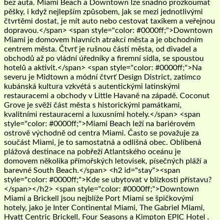
bez auta. Miami Beach a Downtown lze snadno prozkoumat
pěšky, i když nejlepším způsobem, jak se mezi jednotlivými
čtvrtěmi dostat, je mít auto nebo cestovat taxíkem a veřejnou
dopravou.</span> <span style="color: #0000ff;">Downtown
Miami je domovem hlavních atrakcí města a je obchodním
centrem města. Čtvrť je rušnou částí města, od divadel a
obchodů až po vládní úředníky a firemní sídla, se spoustou
hotelů a aktivit.</span> <span style="color: #0000ff;">Na
severu je Midtown a módní čtvrť Design District, zatímco
kubánská kultura vzkvétá s autentickými latinskými
restauracemi a obchody v Little Havaně na západě. Coconut
Grove je svěží část města s historickými památkami,
kvalitními restauracemi a luxusními hotely.</span> <span
style="color: #0000ff;">Miami Beach leží na bariérovém
ostrově východně od centra Miami. Často se považuje za
součást Miami, je to samostatná a odlišná obec. Oblíbená
plážová destinace na pobřeží Atlantského oceánu je
domovem několika přímořských letovisek, písečných pláží a
barevné South Beach.</span> <h2 id="stay"><span
style="color: #0000ff;">Kde se ubytovat v blízkosti přístavu?
</span></h2> <span style="color: #0000ff;">Downtown
Miami a Brickell jsou nejblíže Port Miami se špičkovými
hotely, jako je Inter Continental Miami, The Gabriel Miami,
Hyatt Centric Brickell, Four Seasons a Kimpton EPIC Hotel .