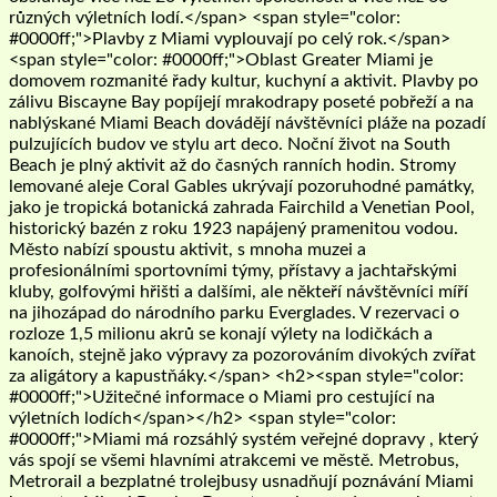
různých výletních lodí.</span> <span style="color:
#0000ff;">Plavby z Miami vyplouvají po celý rok.</span>
<span style="color: #0000ff;">Oblast Greater Miami je
domovem rozmanité řady kultur, kuchyní a aktivit. Plavby po
zálivu Biscayne Bay popíjejí mrakodrapy poseté pobřeží a na
nablýskané Miami Beach dovádějí návštěvníci pláže na pozadí
pulzujících budov ve stylu art deco. Noční život na South
Beach je plný aktivit až do časných ranních hodin. Stromy
lemované aleje Coral Gables ukrývají pozoruhodné památky,
jako je tropická botanická zahrada Fairchild a Venetian Pool,
historický bazén z roku 1923 napájený pramenitou vodou.
Město nabízí spoustu aktivit, s mnoha muzei a
profesionálními sportovními týmy, přístavy a jachtařskými
kluby, golfovými hřišti a dalšími, ale někteří návštěvníci míří
na jihozápad do národního parku Everglades. V rezervaci o
rozloze 1,5 milionu akrů se konají výlety na lodičkách a
kanoích, stejně jako výpravy za pozorováním divokých zvířat
za aligátory a kapustňáky.</span> <h2><span style="color:
#0000ff;">Užitečné informace o Miami pro cestující na
výletních lodích</span></h2> <span style="color:
#0000ff;">Miami má rozsáhlý systém veřejné dopravy , který
vás spojí se všemi hlavními atrakcemi ve městě. Metrobus,
Metrorail a bezplatné trolejbusy usnadňují poznávání Miami