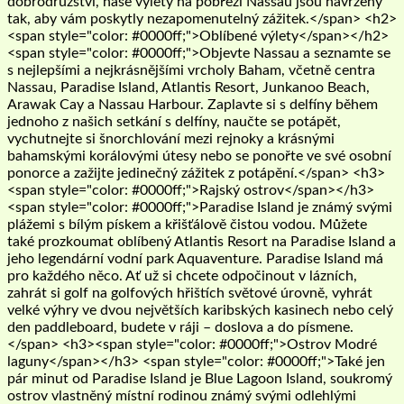
dobrodružství, naše výlety na pobřeží Nassau jsou navrženy
tak, aby vám poskytly nezapomenutelný zážitek.</span> <h2>
<span style="color: #0000ff;">Oblíbené výlety</span></h2>
<span style="color: #0000ff;">Objevte Nassau a seznamte se
s nejlepšími a nejkrásnějšími vrcholy Baham, včetně centra
Nassau, Paradise Island, Atlantis Resort, Junkanoo Beach,
Arawak Cay a Nassau Harbour. Zaplavte si s delfíny během
jednoho z našich setkání s delfíny, naučte se potápět,
vychutnejte si šnorchlování mezi rejnoky a krásnými
bahamskými korálovými útesy nebo se ponořte ve své osobní
ponorce a zažijte jedinečný zážitek z potápění.</span> <h3>
<span style="color: #0000ff;">Rajský ostrov</span></h3>
<span style="color: #0000ff;">Paradise Island je známý svými
plážemi s bílým pískem a křišťálově čistou vodou. Můžete
také prozkoumat oblíbený Atlantis Resort na Paradise Island a
jeho legendární vodní park Aquaventure. Paradise Island má
pro každého něco. Ať už si chcete odpočinout v lázních,
zahrát si golf na golfových hřištích světové úrovně, vyhrát
velké výhry ve dvou největších karibských kasinech nebo celý
den paddleboard, budete v ráji – doslova a do písmene.
</span> <h3><span style="color: #0000ff;">Ostrov Modré
laguny</span></h3> <span style="color: #0000ff;">Také jen
pár minut od Paradise Island je Blue Lagoon Island, soukromý
ostrov vlastněný místní rodinou známý svými odlehlými