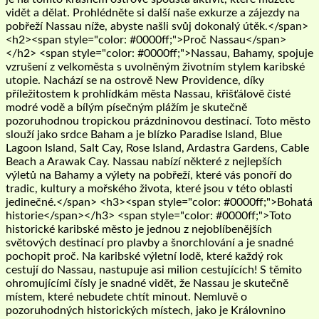
vidět a dělat. Prohlédněte si další naše exkurze a zájezdy na
pobřeží Nassau níže, abyste našli svůj dokonalý útěk.</span>
<h2><span style="color: #0000ff;">Proč Nassau</span>
</h2> <span style="color: #0000ff;">Nassau, Bahamy, spojuje
vzrušení z velkoměsta s uvolněným životním stylem karibské
utopie. Nachází se na ostrově New Providence, díky
příležitostem k prohlídkám města Nassau, křišťálově čisté
modré vodě a bílým písečným plážím je skutečně
pozoruhodnou tropickou prázdninovou destinací. Toto město
slouží jako srdce Baham a je blízko Paradise Island, Blue
Lagoon Island, Salt Cay, Rose Island, Ardastra Gardens, Cable
Beach a Arawak Cay. Nassau nabízí některé z nejlepších
výletů na Bahamy a výlety na pobřeží, které vás ponoří do
tradic, kultury a mořského života, které jsou v této oblasti
jedinečné.</span> <h3><span style="color: #0000ff;">Bohatá
historie</span></h3> <span style="color: #0000ff;">Toto
historické karibské město je jednou z nejoblíbenějších
světových destinací pro plavby a šnorchlování a je snadné
pochopit proč. Na karibské výletní lodě, které každý rok
cestují do Nassau, nastupuje asi milion cestujících! S těmito
ohromujícími čísly je snadné vidět, že Nassau je skutečně
místem, které nebudete chtít minout. Nemluvě o
pozoruhodných historických místech, jako je Královnino