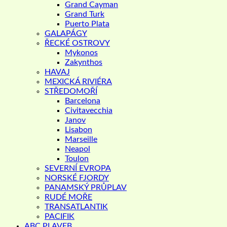
Grand Cayman
Grand Turk
Puerto Plata
GALAPÁGY
ŘECKÉ OSTROVY
Mykonos
Zakynthos
HAVAJ
MEXICKÁ RIVIÉRA
STŘEDOMOŘÍ
Barcelona
Civitavecchia
Janov
Lisabon
Marseille
Neapol
Toulon
SEVERNÍ EVROPA
NORSKÉ FJORDY
PANAMSKÝ PRŮPLAV
RUDÉ MOŘE
TRANSATLANTIK
PACIFIK
ABC PLAVEB