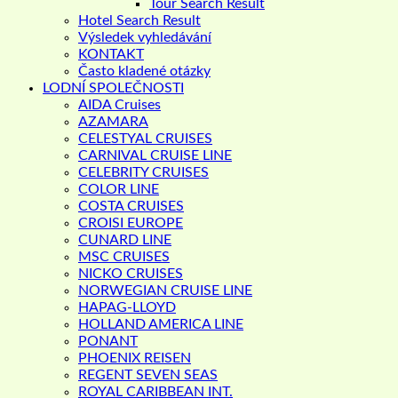
Tour Search Result
Hotel Search Result
Výsledek vyhledávání
KONTAKT
Často kladené otázky
LODNÍ SPOLEČNOSTI
AIDA Cruises
AZAMARA
CELESTYAL CRUISES
CARNIVAL CRUISE LINE
CELEBRITY CRUISES
COLOR LINE
COSTA CRUISES
CROISI EUROPE
CUNARD LINE
MSC CRUISES
NICKO CRUISES
NORWEGIAN CRUISE LINE
HAPAG-LLOYD
HOLLAND AMERICA LINE
PONANT
PHOENIX REISEN
REGENT SEVEN SEAS
ROYAL CARIBBEAN INT.