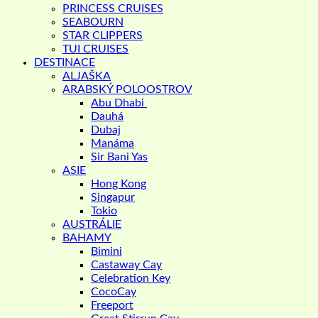
PRINCESS CRUISES
SEABOURN
STAR CLIPPERS
TUI CRUISES
DESTINACE
ALJAŠKA
ARABSKÝ POLOOSTROV
Abu Dhabi
Dauhá
Dubaj
Manáma
Sir Bani Yas
ASIE
Hong Kong
Singapur
Tokio
AUSTRÁLIE
BAHAMY
Bimini
Castaway Cay
Celebration Key
CocoCay
Freeport