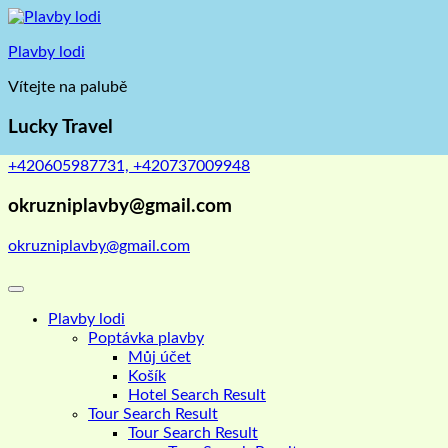
Skip
to
Plavby lodi
content
Vítejte na palubě
Lucky Travel
+420605987731, +420737009948
okruzniplavby@gmail.com
okruzniplavby@gmail.com
Plavby lodi
Poptávka plavby
Můj účet
Košík
Hotel Search Result
Tour Search Result
Tour Search Result