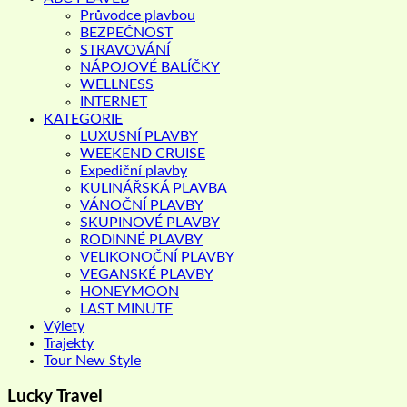
Průvodce plavbou
BEZPEČNOST
STRAVOVÁNÍ
NÁPOJOVÉ BALÍČKY
WELLNESS
INTERNET
KATEGORIE
LUXUSNÍ PLAVBY
WEEKEND CRUISE
Expediční plavby
KULINÁŘSKÁ PLAVBA
VÁNOČNÍ PLAVBY
SKUPINOVÉ PLAVBY
RODINNÉ PLAVBY
VELIKONOČNÍ PLAVBY
VEGANSKÉ PLAVBY
HONEYMOON
LAST MINUTE
Výlety
Trajekty
Tour New Style
Lucky Travel