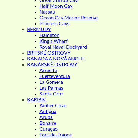
Great Stirrup Cay
Half Moon Cay
Nassau
Ocean Cay Marine Reserve
Princess Cays
BERMUDY
Hamilton
King’s Wharf
Royal Naval Dockyard
BRITSKÉ OSTROVY
KANADA A NOVÁ ANGLIE
KANÁRSKÉ OSTROVY
Arrecife
Fuerteventura
La Gomera
Las Palmas
Santa Cruz
KARIBIK
Amber Cove
Antigua
Aruba
Bonaire
Curaçao
Fort-de-France