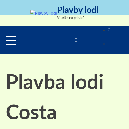
Skip
Plavby lodi
to
content
Vítejte na palubě
0
Plavba lodi
Costa