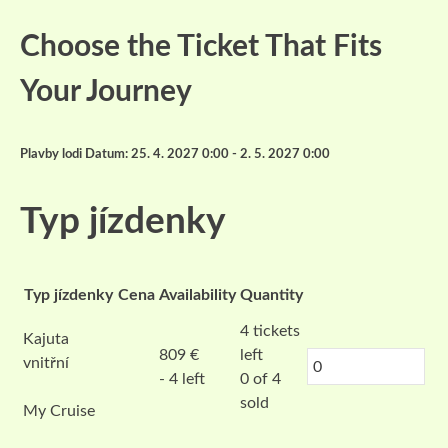
Choose the Ticket That Fits
Your Journey
Plavby lodi Datum: 25. 4. 2027 0:00 - 2. 5. 2027 0:00
Typ jízdenky
Typ jízdenky
Cena
Availability
Quantity
4
tickets
Kajuta
809
€
left
vnitřní
- 4 left
0 of 4
sold
My Cruise