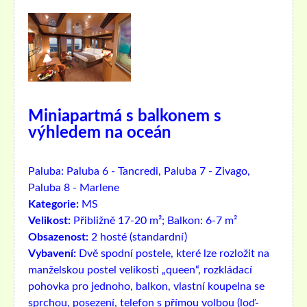
Miniapartmá s balkonem s
výhledem na oceán
Paluba:
Paluba 6 - Tancredi, Paluba 7 - Zivago,
Paluba 8 - Marlene
Kategorie:
MS
Velikost:
Přibližně 17-20 m²; Balkon: 6-7 m²
Obsazenost:
2 hosté (standardní)
Vybavení:
Dvě spodní postele, které lze rozložit na
manželskou postel velikosti „queen“, rozkládací
pohovka pro jednoho, balkon, vlastní koupelna se
sprchou, posezení, telefon s přímou volbou (loď-