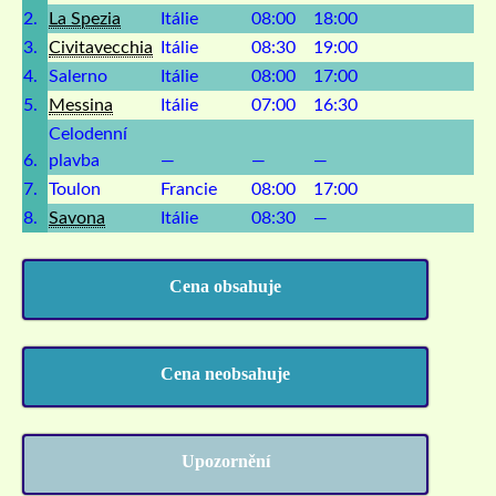
2.
La Spezia
Itálie
08:00
18:00
3.
Civitavecchia
Itálie
08:30
19:00
4.
Salerno
Itálie
08:00
17:00
5.
Messina
Itálie
07:00
16:30
Celodenní
6.
plavba
—
—
—
7.
Toulon
Francie
08:00
17:00
8.
Savona
Itálie
08:30
—
Cena obsahuje
Cena neobsahuje
Upozornění