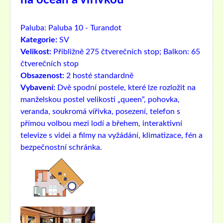
na oceán a vířivkou
Paluba:
Paluba 10 - Turandot
Kategorie:
SV
Velikost:
Přibližně 275 čtverečních stop; Balkon: 65
čtverečních stop
Obsazenost:
2 hosté standardně
Vybavení:
Dvě spodní postele, které lze rozložit na
manželskou postel velikosti „queen“, pohovka,
veranda, soukromá vířivka, posezení, telefon s
přímou volbou mezi lodí a břehem, interaktivní
televize s videi a filmy na vyžádání, klimatizace, fén a
bezpečnostní schránka.