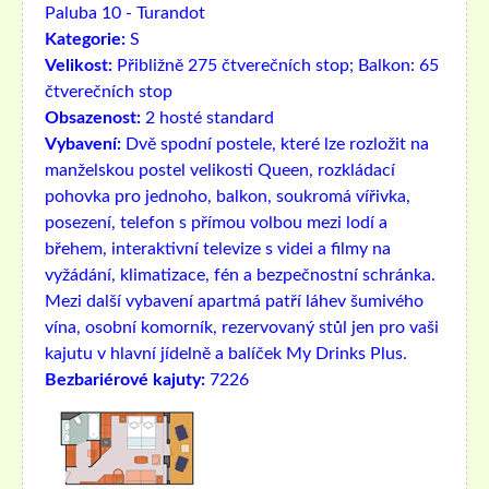
Paluba 10 - Turandot
Kategorie:
S
Velikost:
Přibližně 275 čtverečních stop; Balkon: 65
čtverečních stop
Obsazenost:
2 hosté standard
Vybavení:
Dvě spodní postele, které lze rozložit na
manželskou postel velikosti Queen, rozkládací
pohovka pro jednoho, balkon, soukromá vířivka,
posezení, telefon s přímou volbou mezi lodí a
břehem, interaktivní televize s videi a filmy na
vyžádání, klimatizace, fén a bezpečnostní schránka.
Mezi další vybavení apartmá patří láhev šumivého
vína, osobní komorník, rezervovaný stůl jen pro vaši
kajutu v hlavní jídelně a balíček My Drinks Plus.
Bezbariérové ​​kajuty:
7226