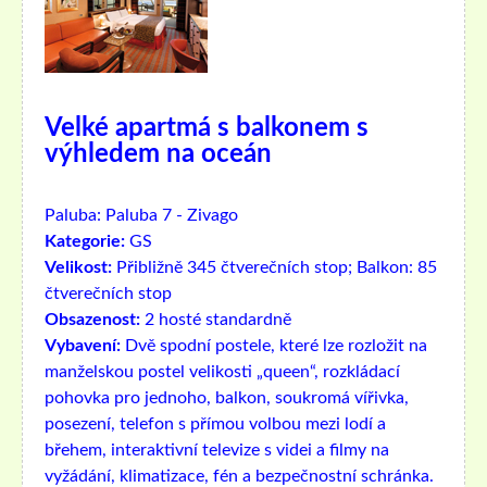
Velké apartmá s balkonem s
výhledem na oceán
Paluba:
Paluba 7 - Zivago
Kategorie:
GS
Velikost:
Přibližně 345 čtverečních stop; Balkon: 85
čtverečních stop
Obsazenost:
2 hosté standardně
Vybavení:
Dvě spodní postele, které lze rozložit na
manželskou postel velikosti „queen“, rozkládací
pohovka pro jednoho, balkon, soukromá vířivka,
posezení, telefon s přímou volbou mezi lodí a
břehem, interaktivní televize s videi a filmy na
vyžádání, klimatizace, fén a bezpečnostní schránka.