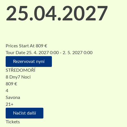
25.04.2027
Prices Start At
809
€
Tour Date
25. 4. 2027 0:00 - 2. 5. 2027 0:00
Rezervovat nyní
STŘEDOMOŘÍ
8 Dny7 Noci
809
€
4
Savona
21+
Načíst další
Tickets