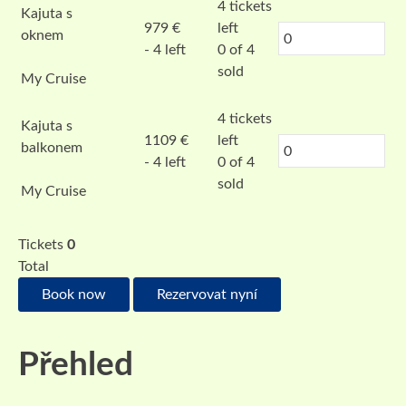
4
tickets
Kajuta s
979
€
left
oknem
- 4 left
0 of 4
sold
My Cruise
4
tickets
Kajuta s
1109
€
left
balkonem
- 4 left
0 of 4
sold
My Cruise
Tickets
0
Total
Book now
Rezervovat nyní
Přehled