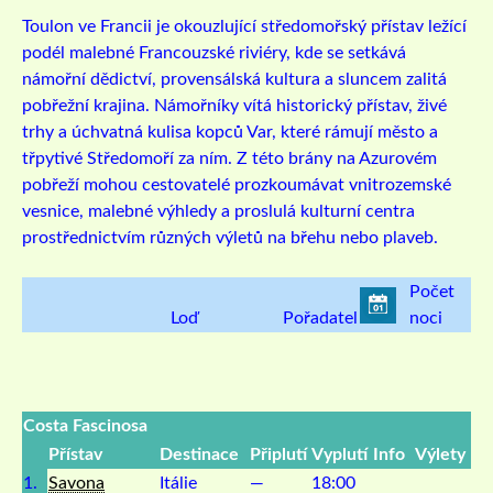
Toulon ve Francii je okouzlující středomořský přístav ležící
podél malebné Francouzské riviéry, kde se setkává
námořní dědictví, provensálská kultura a sluncem zalitá
pobřežní krajina. Námořníky vítá historický přístav, živé
trhy a úchvatná kulisa kopců Var, které rámují město a
třpytivé Středomoří za ním. Z této brány na Azurovém
pobřeží mohou cestovatelé prozkoumávat vnitrozemské
vesnice, malebné výhledy a proslulá kulturní centra
prostřednictvím různých výletů na břehu nebo plaveb.
Počet
Loď
Pořadatel
noci
Costa Fascinosa
Přístav
Destinace
Připlutí
Vyplutí
Info
Výlety
1.
Savona
Itálie
—
18:00