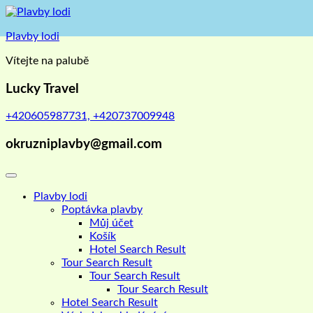
Skip
to
Plavby lodi
content
Vítejte na palubě
Lucky Travel
+420605987731, +420737009948
okruzniplavby@gmail.com
Plavby lodi
Poptávka plavby
Můj účet
Košík
Hotel Search Result
Tour Search Result
Tour Search Result
Tour Search Result
Hotel Search Result