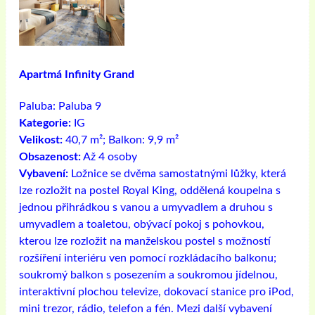
Apartmá Infinity Grand
Paluba:
Paluba 9
Kategorie:
IG
Velikost:
40,7 m²; Balkon: 9,9 m²
Obsazenost:
Až 4 osoby
Vybavení:
Ložnice se dvěma samostatnými lůžky, která
lze rozložit na postel Royal King, oddělená koupelna s
jednou přihrádkou s vanou a umyvadlem a druhou s
umyvadlem a toaletou, obývací pokoj s pohovkou,
kterou lze rozložit na manželskou postel s možností
rozšíření interiéru ven pomocí rozkládacího balkonu;
soukromý balkon s posezením a soukromou jídelnou,
interaktivní plochou televize, dokovací stanice pro iPod,
mini trezor, rádio, telefon a fén. Mezi další vybavení