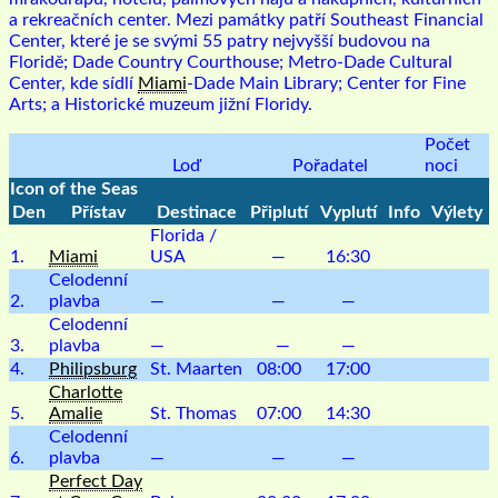
a rekreačních center. Mezi památky patří Southeast Financial
Center, které je se svými 55 patry nejvyšší budovou na
Floridě; Dade Country Courthouse; Metro-Dade Cultural
Center, kde sídlí
Miami
-Dade Main Library; Center for Fine
Arts; a Historické muzeum jižní Floridy.
Počet
Loď
Pořadatel
noci
Icon of the Seas
Den
Přístav
Destinace
Připlutí
Vyplutí
Info
Výlety
Florida /
1.
Miami
USA
—
16:30
Celodenní
2.
plavba
—
—
—
Celodenní
3.
plavba
—
—
—
4.
Philipsburg
St. Maarten
08:00
17:00
Charlotte
5.
Amalie
St. Thomas
07:00
14:30
Celodenní
6.
plavba
—
—
—
Perfect Day