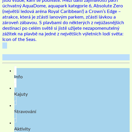
jsou všude, kam se podíváte. Mezi další zajímavosti patří
úchvatný AquaDome, aquapark kategorie 6, Absolute Zero
(největší ledová aréna Royal Caribbean!) a Crown’s Edge –
atrakce, která je zčásti lanovým parkem, zčásti lávkou a
zároveň zábavou. S plavbami do některých z nejúžasnějších
destinací po celém světě si jistě užijete nezapomenutelný
zážitek na plavbě na jedné z největších výletních lodí světa:
Icon of the Seas.
Info
Kajuty
Stravování
Aktivity