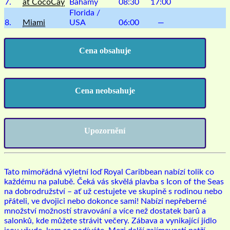
7.
at CocoCay
Bahamy
08:30
17:00
Florida /
8.
Miami
USA
06:00
—
Cena obsahuje
Cena neobsahuje
Upozornění
Tato mimořádná výletní loď Royal Caribbean nabízí tolik co
každému na palubě. Čeká vás skvělá plavba s Icon of the Seas
na dobrodružství – ať už cestujete ve skupině s rodinou nebo
přáteli, ve dvojici nebo dokonce sami! Nabízí nepřeberné
množství možností stravování a více než dostatek barů a
salonků, kde můžete strávit večery. Zábava a vynikající jídlo