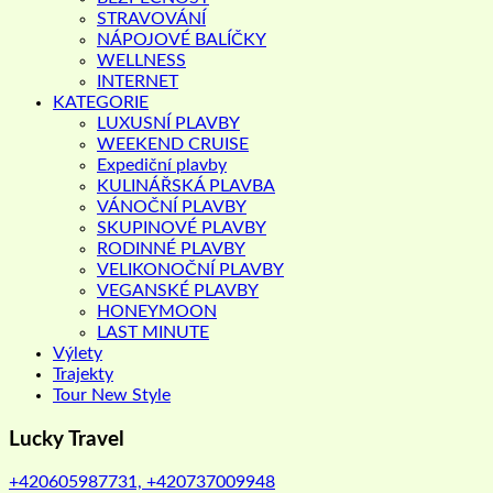
STRAVOVÁNÍ
NÁPOJOVÉ BALÍČKY
WELLNESS
INTERNET
KATEGORIE
LUXUSNÍ PLAVBY
WEEKEND CRUISE
Expediční plavby
KULINÁŘSKÁ PLAVBA
VÁNOČNÍ PLAVBY
SKUPINOVÉ PLAVBY
RODINNÉ PLAVBY
VELIKONOČNÍ PLAVBY
VEGANSKÉ PLAVBY
HONEYMOON
LAST MINUTE
Výlety
Trajekty
Tour New Style
Lucky Travel
+420605987731, +420737009948