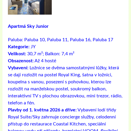
Apartmá Sky Junior
Paluba:
Paluba 10, Paluba 11, Paluba 16, Paluba 17
Kategorie:
JY
Velikost:
30,7 m²; Balkon: 7,4 m²
Obsazenost:
Až 4 hosté
Vybavení:
Ložnice se dvěma samostatnými lůžky, která
se dají rozložit na postel Royal King, šatna v ložnici,
koupelna s vanou, posezení s pohovkou, kterou lze
rozložit na manželskou postel, soukromý balkon,
interaktivní TV s plochou obrazovkou, mini trezor, rádio,
telefon a fén.
Plavby od 1. května 2026 a dříve:
Vybavení lodí třídy
Royal Suite/Sky zahrnuje concierge služby, celodenní
přístup do restaurace Coastal Kitchen, speciální
balenou vodu při příjezdu, bezplatný VOOM, flexibilní