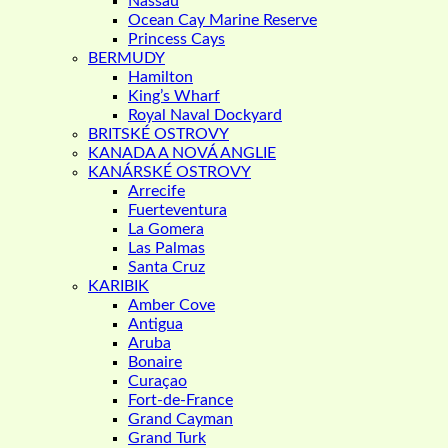
Nassau
Ocean Cay Marine Reserve
Princess Cays
BERMUDY
Hamilton
King’s Wharf
Royal Naval Dockyard
BRITSKÉ OSTROVY
KANADA A NOVÁ ANGLIE
KANÁRSKÉ OSTROVY
Arrecife
Fuerteventura
La Gomera
Las Palmas
Santa Cruz
KARIBIK
Amber Cove
Antigua
Aruba
Bonaire
Curaçao
Fort-de-France
Grand Cayman
Grand Turk