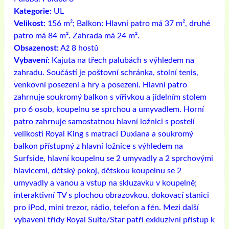
Kategorie:
UL
Velikost:
156 m²; Balkon: Hlavní patro má 37 m², druhé
patro má 84 m². Zahrada má 24 m².
Obsazenost:
Až 8 hostů
Vybavení:
Kajuta na třech palubách s výhledem na
zahradu. Součástí je poštovní schránka, stolní tenis,
venkovní posezení a hry a posezení. Hlavní patro
zahrnuje soukromý balkon s vířivkou a jídelním stolem
pro 6 osob, koupelnu se sprchou a umyvadlem. Horní
patro zahrnuje samostatnou hlavní ložnici s postelí
velikosti Royal King s matrací Duxiana a soukromý
balkon přístupný z hlavní ložnice s výhledem na
Surfside, hlavní koupelnu se 2 umyvadly a 2 sprchovými
hlavicemi, dětský pokoj, dětskou koupelnu se 2
umyvadly a vanou a vstup na skluzavku v koupelně;
interaktivní TV s plochou obrazovkou, dokovací stanici
pro iPod, mini trezor, rádio, telefon a fén. Mezi další
vybavení třídy Royal Suite/Star patří exkluzivní přístup k