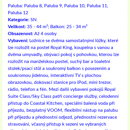
Paluba:
Paluba 8, Paluba 9, Paluba 10, Paluba 11,
Paluba 12
Kategorie:
SN
Velikost:
35 - 44 m²; Balkon: 25 - 34 m²
Obsazenost:
Až 4 osoby
Vybavení:
Ložnice se dvěma samostatnými lůžky, které
lze rozložit na postel Royal King, koupelna s vanou a
dvěma umyvadly, obývací pokoj s pohovkou, kterou lze
rozložit na manželskou postel, suchý bar a toaletní
stolek/psací stůl a soukromý balkon s posezením a
soukromou jídelnou, interaktivní TV s plochou
obrazovkou, dokovací stanice pro iPod, mini trezor,
rádio, telefon a fén. Mezi další vybavení pokojů Royal
Suite Class/Sky Class patří concierge služby, celodenní
přístup do Coastal Kitchen, speciální balená voda při
příjezdu, bezplatný VOOM, flexibilní nástup na palubu
při příjezdu a přednostní odjezd, přednostní rezervace
stravování, včasný přístup k sezení ve vybraných