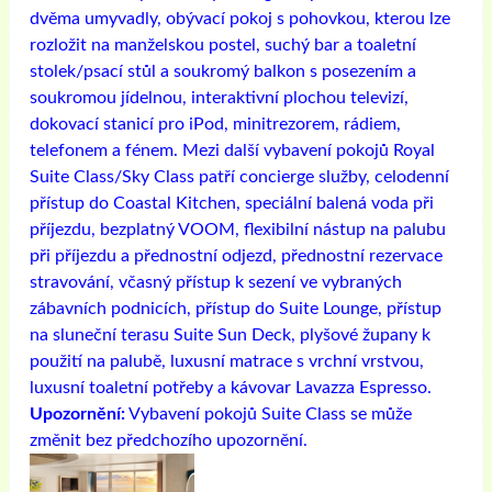
dvěma umyvadly, obývací pokoj s pohovkou, kterou lze
rozložit na manželskou postel, suchý bar a toaletní
stolek/psací stůl a soukromý balkon s posezením a
soukromou jídelnou, interaktivní plochou televizí,
dokovací stanicí pro iPod, minitrezorem, rádiem,
telefonem a fénem. Mezi další vybavení pokojů Royal
Suite Class/Sky Class patří concierge služby, celodenní
přístup do Coastal Kitchen, speciální balená voda při
příjezdu, bezplatný VOOM, flexibilní nástup na palubu
při příjezdu a přednostní odjezd, přednostní rezervace
stravování, včasný přístup k sezení ve vybraných
zábavních podnicích, přístup do Suite Lounge, přístup
na sluneční terasu Suite Sun Deck, plyšové župany k
použití na palubě, luxusní matrace s vrchní vrstvou,
luxusní toaletní potřeby a kávovar Lavazza Espresso.
Upozornění:
Vybavení pokojů Suite Class se může
změnit bez předchozího upozornění.