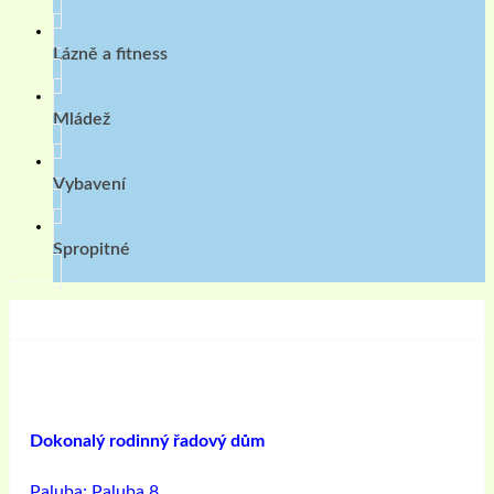
Lázně a fitness
Mládež
Vybavení
Spropitné
Dokonalý rodinný řadový dům
Paluba:
Paluba 8