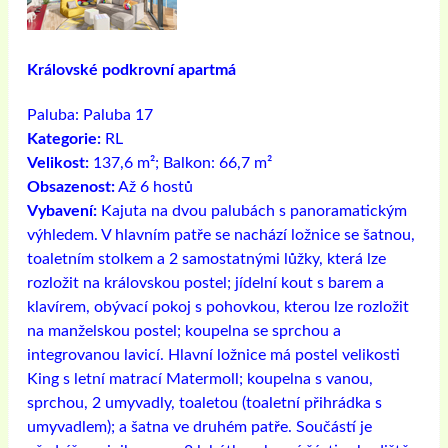
Královské podkrovní apartmá
Paluba:
Paluba 17
Kategorie:
RL
Velikost:
137,6 m²; Balkon: 66,7 m²
Obsazenost:
Až 6 hostů
Vybavení:
Kajuta na dvou palubách s panoramatickým
výhledem. V hlavním patře se nachází ložnice se šatnou,
toaletním stolkem a 2 samostatnými lůžky, která lze
rozložit na královskou postel; jídelní kout s barem a
klavírem, obývací pokoj s pohovkou, kterou lze rozložit
na manželskou postel; koupelna se sprchou a
integrovanou lavicí. Hlavní ložnice má postel velikosti
King s letní matrací Matermoll; koupelna s vanou,
sprchou, 2 umyvadly, toaletou (toaletní přihrádka s
umyvadlem); a šatna ve druhém patře. Součástí je