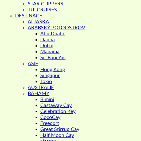
STAR CLIPPERS
TUI CRUISES
DESTINACE
ALJAŠKA
ARABSKÝ POLOOSTROV
Abu Dhabi
Dauhá
Dubaj
Manáma
Sir Bani Yas
ASIE
Hong Kong
Singapur
Tokio
AUSTRÁLIE
BAHAMY
Bimini
Castaway Cay
Celebration Key
CocoCay
Freeport
Great Stirrup Cay
Half Moon Cay