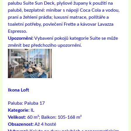
palubu Suite Sun Deck, plyšové župany k použití na
palubě, bezplatné: minibar s nápoji Coca Cola a vodou,
praní a žehlení prádla; luxusní matrace, polštáře a
toaletní potřeby, povlečení Frette a kávovar Lavazza
Espresso.
Upozornění:
Vybavení pokojů kategorie Suite se může
změnit bez předchozího upozornění.
Ikona Loft
Paluba:
Paluba 17
Kategorie:
IL
Velikost:
60 m²; Balkon: 105-168 m²
Obsazenost:
Až 4 hosté