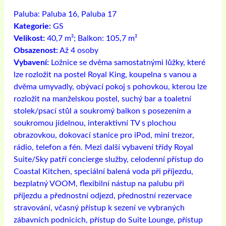
Paluba:
Paluba 16, Paluba 17
Kategorie:
GS
Velikost:
40,7 m²; Balkon: 105,7 m²
Obsazenost:
Až 4 osoby
Vybavení:
Ložnice se dvěma samostatnými lůžky, které
lze rozložit na postel Royal King, koupelna s vanou a
dvěma umyvadly, obývací pokoj s pohovkou, kterou lze
rozložit na manželskou postel, suchý bar a toaletní
stolek/psací stůl a soukromý balkon s posezením a
soukromou jídelnou, interaktivní TV s plochou
obrazovkou, dokovací stanice pro iPod, mini trezor,
rádio, telefon a fén. Mezi další vybavení třídy Royal
Suite/Sky patří concierge služby, celodenní přístup do
Coastal Kitchen, speciální balená voda při příjezdu,
bezplatný VOOM, flexibilní nástup na palubu při
příjezdu a přednostní odjezd, přednostní rezervace
stravování, včasný přístup k sezení ve vybraných
zábavních podnicích, přístup do Suite Lounge, přístup