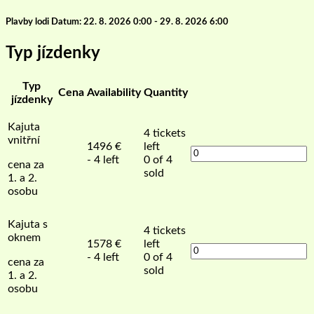
Plavby lodi Datum: 22. 8. 2026 0:00 - 29. 8. 2026 6:00
Typ jízdenky
Typ
Cena
Availability
Quantity
jízdenky
Kajuta
4
tickets
vnitřní
1496
€
left
- 4 left
0 of 4
cena za
sold
1. a 2.
osobu
Kajuta s
4
tickets
oknem
1578
€
left
- 4 left
0 of 4
cena za
sold
1. a 2.
osobu