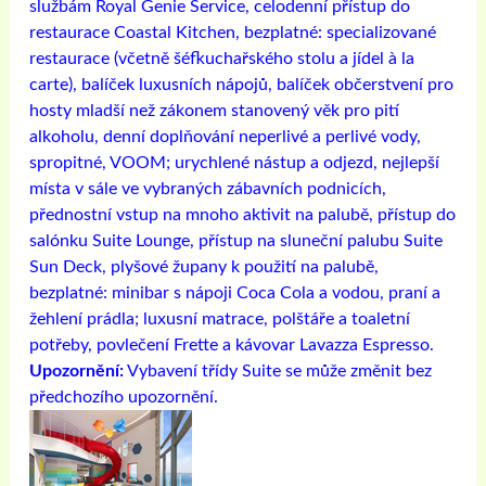
službám Royal Genie Service, celodenní přístup do
restaurace Coastal Kitchen, bezplatné: specializované
restaurace (včetně šéfkuchařského stolu a jídel à la
carte), balíček luxusních nápojů, balíček občerstvení pro
hosty mladší než zákonem stanovený věk pro pití
alkoholu, denní doplňování neperlivé a perlivé vody,
spropitné, VOOM; urychlené nástup a odjezd, nejlepší
místa v sále ve vybraných zábavních podnicích,
přednostní vstup na mnoho aktivit na palubě, přístup do
salónku Suite Lounge, přístup na sluneční palubu Suite
Sun Deck, plyšové župany k použití na palubě,
bezplatné: minibar s nápoji Coca Cola a vodou, praní a
žehlení prádla; luxusní matrace, polštáře a toaletní
potřeby, povlečení Frette a kávovar Lavazza Espresso.
Upozornění:
Vybavení třídy Suite se může změnit bez
předchozího upozornění.