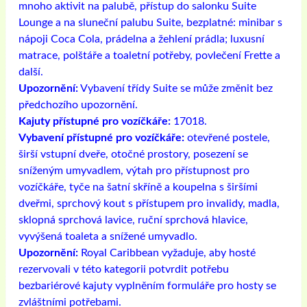
mnoho aktivit na palubě, přístup do salonku Suite
Lounge a na sluneční palubu Suite, bezplatné: minibar s
nápoji Coca Cola, prádelna a žehlení prádla; luxusní
matrace, polštáře a toaletní potřeby, povlečení Frette a
další.
Upozornění:
Vybavení třídy Suite se může změnit bez
předchozího upozornění.
Kajuty přístupné pro vozíčkáře:
17018.
Vybavení přístupné pro vozíčkáře:
otevřené postele,
širší vstupní dveře, otočné prostory, posezení se
sníženým umyvadlem, výtah pro přístupnost pro
vozíčkáře, tyče na šatní skříně a koupelna s širšími
dveřmi, sprchový kout s přístupem pro invalidy, madla,
sklopná sprchová lavice, ruční sprchová hlavice,
vyvýšená toaleta a snížené umyvadlo.
Upozornění:
Royal Caribbean vyžaduje, aby hosté
rezervovali v této kategorii potvrdit potřebu
bezbariérové ​​kajuty vyplněním formuláře pro hosty se
zvláštními potřebami.