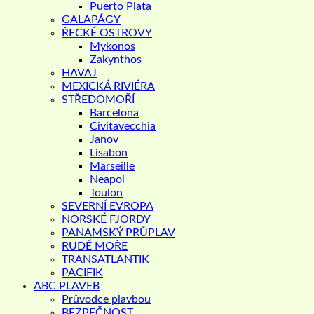
Puerto Plata
GALAPÁGY
ŘECKÉ OSTROVY
Mykonos
Zakynthos
HAVAJ
MEXICKÁ RIVIÉRA
STŘEDOMOŘÍ
Barcelona
Civitavecchia
Janov
Lisabon
Marseille
Neapol
Toulon
SEVERNÍ EVROPA
NORSKÉ FJORDY
PANAMSKÝ PRŮPLAV
RUDÉ MOŘE
TRANSATLANTIK
PACIFIK
ABC PLAVEB
Průvodce plavbou
BEZPEČNOST