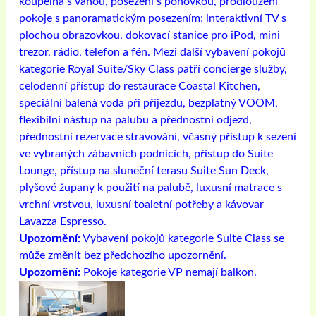
koupelna s vanou, posezení s pohovkou, prodloužení
pokoje s panoramatickým posezením; interaktivní TV s
plochou obrazovkou, dokovací stanice pro iPod, mini
trezor, rádio, telefon a fén. Mezi další vybavení pokojů
kategorie Royal Suite/Sky Class patří concierge služby,
celodenní přístup do restaurace Coastal Kitchen,
speciální balená voda při příjezdu, bezplatný VOOM,
flexibilní nástup na palubu a přednostní odjezd,
přednostní rezervace stravování, včasný přístup k sezení
ve vybraných zábavních podnicích, přístup do Suite
Lounge, přístup na sluneční terasu Suite Sun Deck,
plyšové župany k použití na palubě, luxusní matrace s
vrchní vrstvou, luxusní toaletní potřeby a kávovar
Lavazza Espresso.
Upozornění:
Vybavení pokojů kategorie Suite Class se
může změnit bez předchozího upozornění.
Upozornění:
Pokoje kategorie VP nemají balkon.