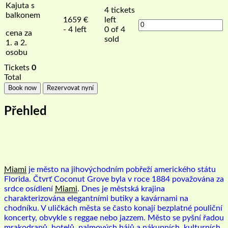
Kajuta s
4
tickets
balkonem
1659
€
left
- 4 left
0 of 4
cena za
sold
1. a 2.
osobu
Tickets
0
Total
Book now
Rezervovat nyní
Přehled
Miami
je město na jihovýchodním pobřeží amerického státu
Florida. Čtvrť Coconut Grove byla v roce 1884 považována za
srdce osídlení
Miami
. Dnes je městská krajina
charakterizována elegantními butiky a kavárnami na
chodníku. V uličkách města se často konají bezplatné pouliční
koncerty, obvykle s reggae nebo jazzem. Město se pyšní řadou
mrakodrapů, hotelů, palmových hájů a nákupních, kulturních