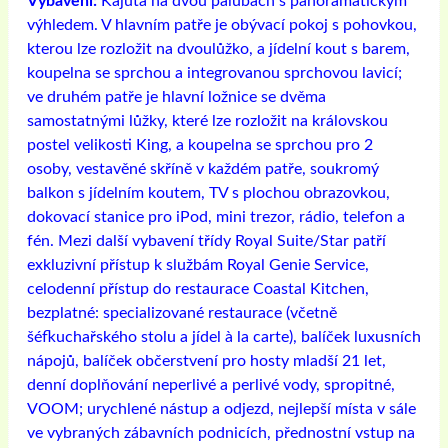
Vybavení:
Kajuta na dvou palubách s panoramatickým
výhledem. V hlavním patře je obývací pokoj s pohovkou,
kterou lze rozložit na dvoulůžko, a jídelní kout s barem,
koupelna se sprchou a integrovanou sprchovou lavicí;
ve druhém patře je hlavní ložnice se dvěma
samostatnými lůžky, které lze rozložit na královskou
postel velikosti King, a koupelna se sprchou pro 2
osoby, vestavěné skříně v každém patře, soukromý
balkon s jídelním koutem, TV s plochou obrazovkou,
dokovací stanice pro iPod, mini trezor, rádio, telefon a
fén. Mezi další vybavení třídy Royal Suite/Star patří
exkluzivní přístup k službám Royal Genie Service,
celodenní přístup do restaurace Coastal Kitchen,
bezplatné: specializované restaurace (včetně
šéfkuchařského stolu a jídel à la carte), balíček luxusních
nápojů, balíček občerstvení pro hosty mladší 21 let,
denní doplňování neperlivé a perlivé vody, spropitné,
VOOM; urychlené nástup a odjezd, nejlepší místa v sále
ve vybraných zábavních podnicích, přednostní vstup na