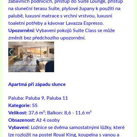
zábavních podnicích, přístup do Suite Lounge, přístup
na sluneční terasu Suite, plyšové župany k použití na
palubě, luxusní matrace s vrchní vrstvou, luxusní
toaletní potřeby a kávovar Lavazza Espresso.
Upozornění:
Vybavení pokojů Suite Class se může
změnit bez předchozího upozornění.
Apartmá při západu slunce
Paluba:
Paluba 9, Paluba 11
Kategorie:
SS
Velikost:
37,6 m²; Balkon: 8,6 - 11,6 m²
Obsazenost:
Až 4 osoby
Vybavení:
Ložnice se dvěma samostatnými lůžky, které
lze rozložit na postel Royal King, koupelna s vanou a