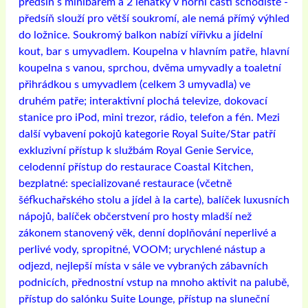
předsíň s minibarem a 2 lehátky v horní části schodiště -
předsíň slouží pro větší soukromí, ale nemá přímý výhled
do ložnice. Soukromý balkon nabízí vířivku a jídelní
kout, bar s umyvadlem. Koupelna v hlavním patře, hlavní
koupelna s vanou, sprchou, dvěma umyvadly a toaletní
přihrádkou s umyvadlem (celkem 3 umyvadla) ve
druhém patře; interaktivní plochá televize, dokovací
stanice pro iPod, mini trezor, rádio, telefon a fén. Mezi
další vybavení pokojů kategorie Royal Suite/Star patří
exkluzivní přístup k službám Royal Genie Service,
celodenní přístup do restaurace Coastal Kitchen,
bezplatné: specializované restaurace (včetně
šéfkuchařského stolu a jídel à la carte), balíček luxusních
nápojů, balíček občerstvení pro hosty mladší než
zákonem stanovený věk, denní doplňování neperlivé a
perlivé vody, spropitné, VOOM; urychlené nástup a
odjezd, nejlepší místa v sále ve vybraných zábavních
podnicích, přednostní vstup na mnoho aktivit na palubě,
přístup do salónku Suite Lounge, přístup na sluneční