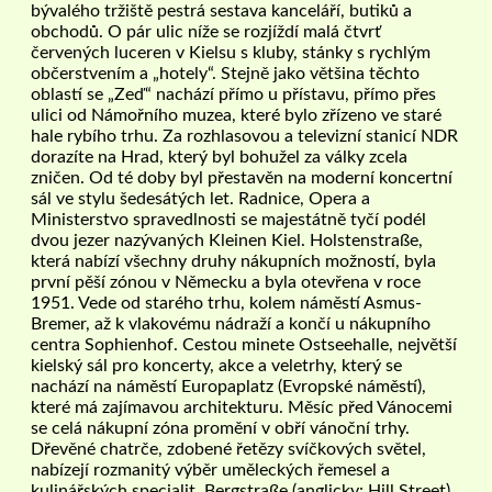
bývalého tržiště pestrá sestava kanceláří, butiků a
obchodů. O pár ulic níže se rozjíždí malá čtvrť
červených luceren v Kielsu s kluby, stánky s rychlým
občerstvením a „hotely“. Stejně jako většina těchto
oblastí se „Zeď“ nachází přímo u přístavu, přímo přes
ulici od Námořního muzea, které bylo zřízeno ve staré
hale rybího trhu. Za rozhlasovou a televizní stanicí NDR
dorazíte na Hrad, který byl bohužel za války zcela
zničen. Od té doby byl přestavěn na moderní koncertní
sál ve stylu šedesátých let. Radnice, Opera a
Ministerstvo spravedlnosti se majestátně tyčí podél
dvou jezer nazývaných Kleinen Kiel. Holstenstraße,
která nabízí všechny druhy nákupních možností, byla
první pěší zónou v Německu a byla otevřena v roce
1951. Vede od starého trhu, kolem náměstí Asmus-
Bremer, až k vlakovému nádraží a končí u nákupního
centra Sophienhof. Cestou minete Ostseehalle, největší
kielský sál pro koncerty, akce a veletrhy, který se
nachází na náměstí Europaplatz (Evropské náměstí),
které má zajímavou architekturu. Měsíc před Vánocemi
se celá nákupní zóna promění v obří vánoční trhy.
Dřevěné chatrče, zdobené řetězy svíčkových světel,
nabízejí rozmanitý výběr uměleckých řemesel a
kulinářských specialit. Bergstraße (anglicky: Hill Street)