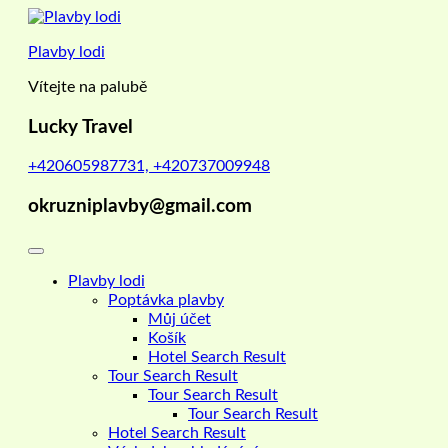
Skip
to
Plavby lodi
content
Vítejte na palubě
Lucky Travel
+420605987731, +420737009948
okruzniplavby@gmail.com
Plavby lodi
Poptávka plavby
Můj účet
Košík
Hotel Search Result
Tour Search Result
Tour Search Result
Tour Search Result
Hotel Search Result