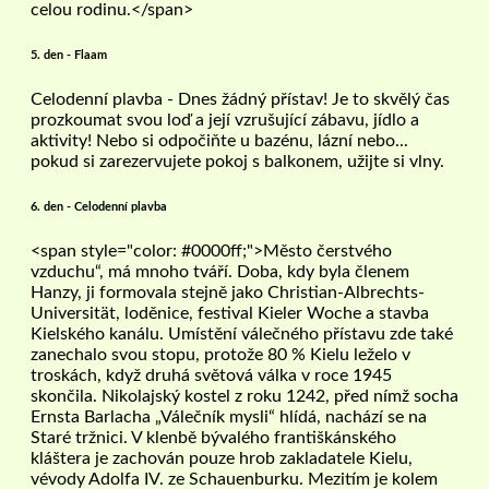
celou rodinu.</span>
5. den - Flaam
Celodenní plavba - Dnes žádný přístav! Je to skvělý čas
prozkoumat svou loď a její vzrušující zábavu, jídlo a
aktivity! Nebo si odpočiňte u bazénu, lázní nebo...
pokud si zarezervujete pokoj s balkonem, užijte si vlny.
6. den - Celodenní plavba
<span style="color: #0000ff;">Město čerstvého
vzduchu“, má mnoho tváří. Doba, kdy byla členem
Hanzy, ji formovala stejně jako Christian-Albrechts-
Universität, loděnice, festival Kieler Woche a stavba
Kielského kanálu. Umístění válečného přístavu zde také
zanechalo svou stopu, protože 80 % Kielu leželo v
troskách, když druhá světová válka v roce 1945
skončila. Nikolajský kostel z roku 1242, před nímž socha
Ernsta Barlacha „Válečník mysli“ hlídá, nachází se na
Staré tržnici. V klenbě bývalého františkánského
kláštera je zachován pouze hrob zakladatele Kielu,
vévody Adolfa IV. ze Schauenburku. Mezitím je kolem