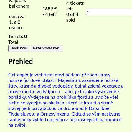
Kajuta s
4
tickets
balkonem
1689
€
left
- 4 left
0 of 4
cena za
sold
1. a 2.
osobu
Tickets
0
Total
Book now
Rezervovat nyní
Přehled
G
eiranger je vrcholem mezi perlami přírodní krásy
norské fjordové oblasti. Majestátní, zasněžené horské
štíty, krásné a divoké vodopády, bujná zelená vegetace a
tmavě modré vody fjordu – ano, je to jako vystřižené z
pohádky. Vydejte se na prohlídku fjordu a uvidíte vše!
Nebo se vydejte po skalách, které se kroutí a strmě
stáčejí jednou zatáčkou za druhou až k Dalsnibbě,
Flydalsjuvetu a Ornesvingenu. Odtud se vám naskytne
fantastický výhled na jedno z nejkrásnějších panoramat
na světě.