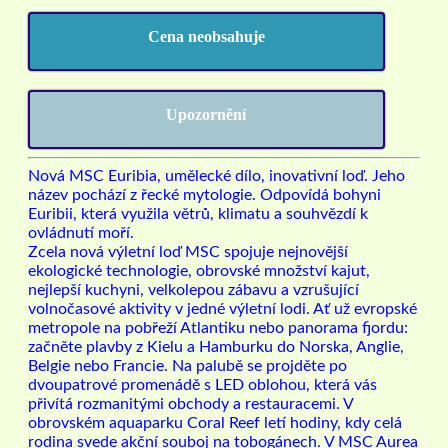
Cena neobsahuje
Upozornění
Nová MSC Euribia, umělecké dílo, inovativní loď. Jeho
název pochází z řecké mytologie. Odpovídá bohyni
Euribii, která využila větrů, klimatu a souhvězdí k
ovládnutí moří.
Zcela nová výletní loď MSC spojuje nejnovější
ekologické technologie, obrovské množství kajut,
nejlepší kuchyni, velkolepou zábavu a vzrušující
volnočasové aktivity v jedné výletní lodi. Ať už evropské
metropole na pobřeží Atlantiku nebo panorama fjordu:
začněte plavby z Kielu a Hamburku do Norska, Anglie,
Belgie nebo Francie. Na palubě se projděte po
dvoupatrové promenádě s LED oblohou, která vás
přivítá rozmanitými obchody a restauracemi. V
obrovském aquaparku Coral Reef letí hodiny, kdy celá
rodina svede akční souboj na tobogánech. V MSC Aurea