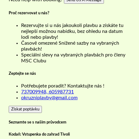
Send Us A Message
Proč rezervovat u nás?
Rezervujte si u nás jakoukoli plavbu a získáte tu
nejlepší možnou nabídku, bez ohledu na datum
lodi nebo plavby!
Časově omezené Snížené sazby na vybraných
plavbách!
Speciální slevy na vybraných plavbách pro členy
MSC Clubu
Zeptejte se nás
Potřebujete poradit? Kontaktujte nás !
737009948, 605987731
okruzniplavby@gmail.com
Získat poptávku
Seznamte se s naším průvodcem
Kodaň: Vstupenka do zahrad Tivoli