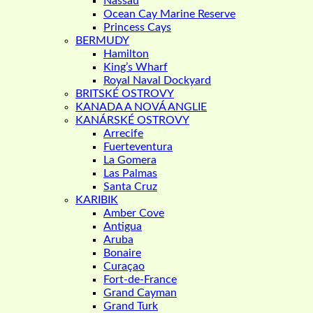
Nassau
Ocean Cay Marine Reserve
Princess Cays
BERMUDY
Hamilton
King’s Wharf
Royal Naval Dockyard
BRITSKÉ OSTROVY
KANADA A NOVÁ ANGLIE
KANÁRSKÉ OSTROVY
Arrecife
Fuerteventura
La Gomera
Las Palmas
Santa Cruz
KARIBIK
Amber Cove
Antigua
Aruba
Bonaire
Curaçao
Fort-de-France
Grand Cayman
Grand Turk