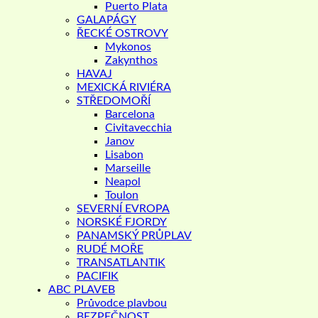
Puerto Plata
GALAPÁGY
ŘECKÉ OSTROVY
Mykonos
Zakynthos
HAVAJ
MEXICKÁ RIVIÉRA
STŘEDOMOŘÍ
Barcelona
Civitavecchia
Janov
Lisabon
Marseille
Neapol
Toulon
SEVERNÍ EVROPA
NORSKÉ FJORDY
PANAMSKÝ PRŮPLAV
RUDÉ MOŘE
TRANSATLANTIK
PACIFIK
ABC PLAVEB
Průvodce plavbou
BEZPEČNOST