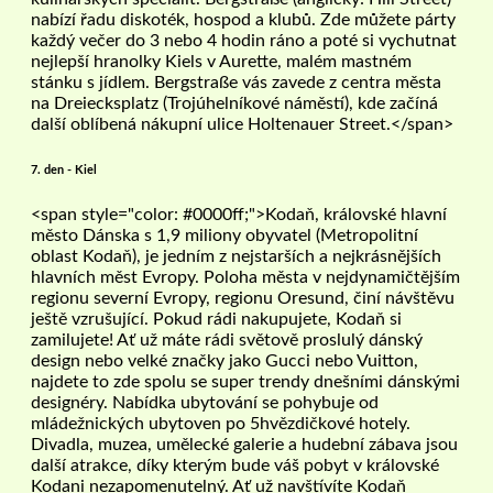
nabízí řadu diskoték, hospod a klubů. Zde můžete párty
každý večer do 3 nebo 4 hodin ráno a poté si vychutnat
nejlepší hranolky Kiels v Aurette, malém mastném
stánku s jídlem. Bergstraße vás zavede z centra města
na Dreiecksplatz (Trojúhelníkové náměstí), kde začíná
další oblíbená nákupní ulice Holtenauer Street.</span>
7. den - Kiel
<span style="color: #0000ff;">Kodaň, královské hlavní
město Dánska s 1,9 miliony obyvatel (Metropolitní
oblast Kodaň), je jedním z nejstarších a nejkrásnějších
hlavních měst Evropy. Poloha města v nejdynamičtějším
regionu severní Evropy, regionu Oresund, činí návštěvu
ještě vzrušující. Pokud rádi nakupujete, Kodaň si
zamilujete! Ať už máte rádi světově proslulý dánský
design nebo velké značky jako Gucci nebo Vuitton,
najdete to zde spolu se super trendy dnešními dánskými
designéry. Nabídka ubytování se pohybuje od
mládežnických ubytoven po 5hvězdičkové hotely.
Divadla, muzea, umělecké galerie a hudební zábava jsou
další atrakce, díky kterým bude váš pobyt v královské
Kodani nezapomenutelný. Ať už navštívíte Kodaň