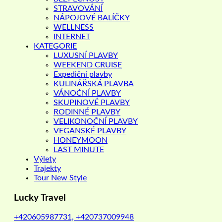
STRAVOVÁNÍ
NÁPOJOVÉ BALÍČKY
WELLNESS
INTERNET
KATEGORIE
LUXUSNÍ PLAVBY
WEEKEND CRUISE
Expediční plavby
KULINÁŘSKÁ PLAVBA
VÁNOČNÍ PLAVBY
SKUPINOVÉ PLAVBY
RODINNÉ PLAVBY
VELIKONOČNÍ PLAVBY
VEGANSKÉ PLAVBY
HONEYMOON
LAST MINUTE
Výlety
Trajekty
Tour New Style
Lucky Travel
+420605987731, +420737009948