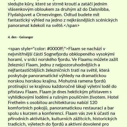
sledujte kůry, které se strmě kroutí a zatáčí jedním
vlásenkovým obloukem za druhým až do Dalsnibba,
Flydalsjuvet a Ornesvingen. Odtud budete mít
fantastický výhled na jedno z nejkrásnějších scénických
panoramat kdekoli na světě.</span>
4. den - Geiranger
<span style="color: #0000ff;">Flaam se nachází v
nejvnitřnější části Sognefjordu obklopeného vysokými
horami, v srdci norského fjordu. Ve Flaamu můžete zažít
železnici Flaam, jednu z nejpozoruhodnějších a
nejfantastičtějších železničních tratí na světě, která
poskytuje panoramatické výhledy na dramatickou
norskou horskou krajinu. Mohutná ramena fjordů
protínající se krajinou každoročně lákají výletní lodě do
přístavu Flaam. Flaam je dnes hektickým přístavem s
vyhlídkovými loděmi a rušným pouličním životem. Hotel
Fretheim s osobitou architekturou nabízí 120
komfortních pokojů, panoramatickou restauraci a bar
spolu s kurzem a konferencí. Flaam vás zve k účasti na
přírodních aktivitách, kulturních zážitcích, historických
tradicích, výletech do fjordů a aktivní dovolené pro