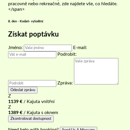
pracovně nebo rekreačně, zde najdete vše, co hledáte.
</span>
8. den - Kodaň- vylodění
Získat poptávku
Jméno:
E-mail:
Podrobit:
Zpráva:
Odeslat zprávu
Z
1139
€
/ Kajuta vnitřní
Z
1389
€
/ Kajuta s oknem
Zkontrolovat dostupnost
Need help with booking?