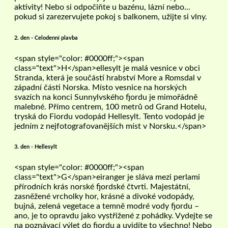
aktivity! Nebo si odpočiňte u bazénu, lázní nebo...
pokud si zarezervujete pokoj s balkonem, užijte si vlny.
2. den - Celodenní plavba
<span style="color: #0000ff;"><span
class="text">H</span>ellesylt je malá vesnice v obci
Stranda, která je součástí hrabství More a Romsdal v
západní části Norska. Místo vesnice na horských
svazích na konci Sunnylvského fjordu je mimořádně
malebné. Přímo centrem, 100 metrů od Grand Hotelu,
tryská do Fiordu vodopád Hellesylt. Tento vodopád je
jedním z nejfotografovanějších míst v Norsku.</span>
3. den - Hellesylt
<span style="color: #0000ff;"><span
class="text">G</span>eiranger je sláva mezi perlami
přírodních krás norské fjordské čtvrti. Majestátní,
zasněžené vrcholky hor, krásné a divoké vodopády,
bujná, zelená vegetace a temně modré vody fjordu –
ano, je to opravdu jako vystřižené z pohádky. Vydejte se
na poznávací výlet do fjordu a uvidíte to všechno! Nebo