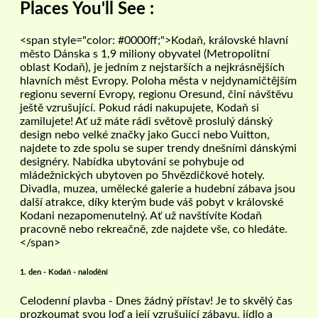
Places You'll See :
<span style="color: #0000ff;">Kodaň, královské hlavní
město Dánska s 1,9 miliony obyvatel (Metropolitní
oblast Kodaň), je jedním z nejstarších a nejkrásnějších
hlavních měst Evropy. Poloha města v nejdynamičtějším
regionu severní Evropy, regionu Oresund, činí návštěvu
ještě vzrušující. Pokud rádi nakupujete, Kodaň si
zamilujete! Ať už máte rádi světově proslulý dánský
design nebo velké značky jako Gucci nebo Vuitton,
najdete to zde spolu se super trendy dnešními dánskými
designéry. Nabídka ubytování se pohybuje od
mládežnických ubytoven po 5hvězdičkové hotely.
Divadla, muzea, umělecké galerie a hudební zábava jsou
další atrakce, díky kterým bude váš pobyt v královské
Kodani nezapomenutelný. Ať už navštívíte Kodaň
pracovně nebo rekreačně, zde najdete vše, co hledáte.
</span>
1. den - Kodaň - nalodění
Celodenní plavba - Dnes žádný přístav! Je to skvělý čas
prozkoumat svou loď a její vzrušující zábavu, jídlo a