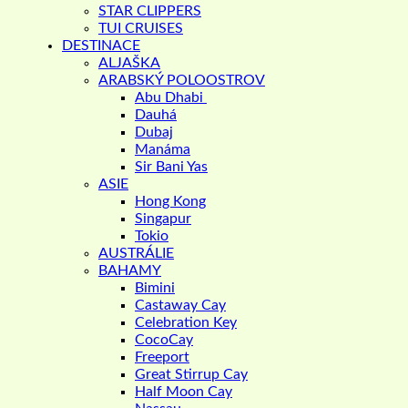
STAR CLIPPERS
TUI CRUISES
DESTINACE
ALJAŠKA
ARABSKÝ POLOOSTROV
Abu Dhabi
Dauhá
Dubaj
Manáma
Sir Bani Yas
ASIE
Hong Kong
Singapur
Tokio
AUSTRÁLIE
BAHAMY
Bimini
Castaway Cay
Celebration Key
CocoCay
Freeport
Great Stirrup Cay
Half Moon Cay