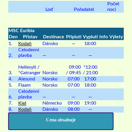
Počet
Loď
Pořadatel
noci
MSC Euribia
Den
Přístav
Destinace
Připlutí
Vyplutí
Info
Výlety
1.
Kodaň
Dánsko
—
18:00
Celodenní
2.
plavba
—
—
—
Hellesylt /
09:00
*12:00
3.
*
Geiranger
Norsko
/ 09:45
/ 21:00
4.
Alesund
Norsko
07:00
17:00
5.
Flaam
Norsko
07:00
18:00
Celodenní
6.
plavba
—
—
—
7.
Kiel
Německo
09:00
19:00
8.
Kodaň
Dánsko
08:00
—
Cena obsahuje