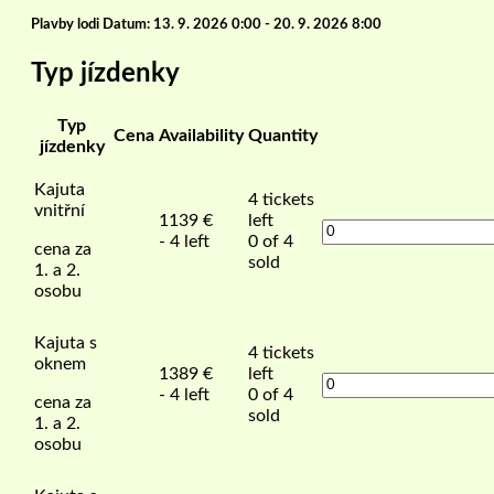
Plavby lodi Datum: 13. 9. 2026 0:00 - 20. 9. 2026 8:00
Typ jízdenky
Typ
Cena
Availability
Quantity
jízdenky
Kajuta
4
tickets
vnitřní
1139
€
left
- 4 left
0 of 4
cena za
sold
1. a 2.
osobu
Kajuta s
4
tickets
oknem
1389
€
left
- 4 left
0 of 4
cena za
sold
1. a 2.
osobu