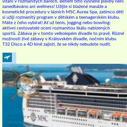
vítáni v rozmanitých barech. Během této vysněné plavby není
zanedbáváno ani wellness! Užijte si blažené masáže a
kosmetické procedury v lázních MSC Aurea Spa, zatímco děti
si užijí rozmanitý program v dětském a teenagerském klubu.
Máte z čeho vybírat! Ať už tenis, jogging nebo bowling:
aktivní cestovatelé ocení rozmanitou škálu nabízených
sportů. Zábava je v tomto velkolepém divadle to pravé. Různé
možnosti živé zábavy v Královském divadle, nočním klubu
T32 Disco a 4D kině zajistí, že se nikdy nebudete nudit.