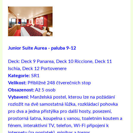
Junior Suite Aurea - paluba 9-12
Deck:
Deck 9 Panarea, Deck 10 Riccione, Deck 11
Ischia, Deck 12 Portovenere
Kategorie:
SR1
Velikost:
Přibližně 248 čtverečních stop
Obsazenost:
Až 5 osob
Vybavení:
Manželská postel, kterou lze na požádání
rozložit na dvě samostatná lůžka, rozkládací pohovka
pro dva a jedna přistýlka pro další hosty, posezení,
prostorná šatna, koupelna s vanou, toaletním koutem a
fénem, ​​interaktivní TV, telefon, Wi-Fi připojení k
internetu (za poplatek), minibar a trezor.