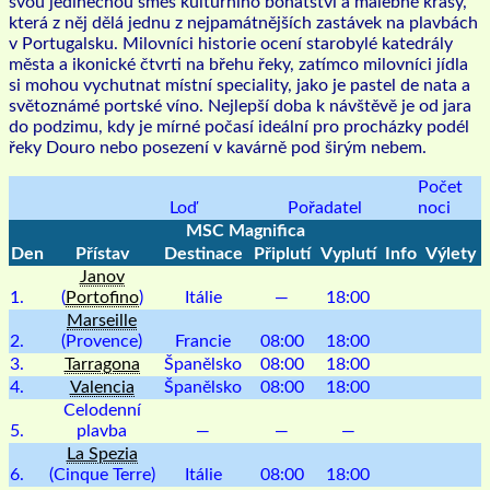
svou jedinečnou směs kulturního bohatství a malebné krásy,
která z něj dělá jednu z nejpamátnějších zastávek na plavbách
v Portugalsku. Milovníci historie ocení starobylé katedrály
města a ikonické čtvrti na břehu řeky, zatímco milovníci jídla
si mohou vychutnat místní speciality, jako je pastel de nata a
světoznámé portské víno. Nejlepší doba k návštěvě je od jara
do podzimu, kdy je mírné počasí ideální pro procházky podél
řeky Douro nebo posezení v kavárně pod širým nebem.
Počet
Loď
Pořadatel
noci
MSC Magnifica
Den
Přístav
Destinace
Připlutí
Vyplutí
Info
Výlety
Janov
1.
(
Portofino
)
Itálie
—
18:00
Marseille
2.
(Provence)
Francie
08:00
18:00
3.
Tarragona
Španělsko
08:00
18:00
4.
Valencia
Španělsko
08:00
18:00
Celodenní
5.
plavba
—
—
—
La Spezia
6.
(Cinque Terre)
Itálie
08:00
18:00