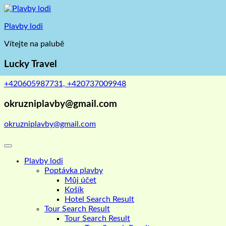
Skip
to
Plavby lodi
content
Vítejte na palubě
Lucky Travel
+420605987731, +420737009948
okruzniplavby@gmail.com
okruzniplavby@gmail.com
Plavby lodi
Poptávka plavby
Můj účet
Košík
Hotel Search Result
Tour Search Result
Tour Search Result