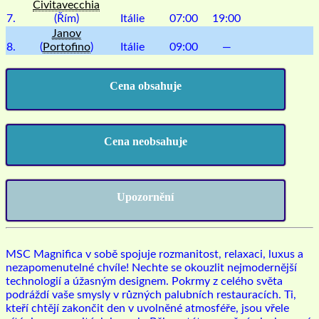
Civitavecchia
7.
(Řím)
Itálie
07:00
19:00
Janov
8.
(
Portofino
)
Itálie
09:00
—
Cena obsahuje
Cena neobsahuje
Upozornění
MSC Magnifica v sobě spojuje rozmanitost, relaxaci, luxus a
nezapomenutelné chvíle! Nechte se okouzlit nejmodernější
technologií a úžasným designem. Pokrmy z celého světa
podráždí vaše smysly v různých palubních restauracích. Ti,
kteří chtějí zakončit den v uvolněné atmosféře, jsou vřele