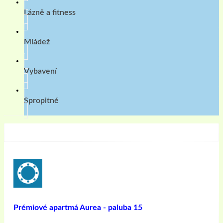
Lázně a fitness
Mládež
Vybavení
Spropitné
Prémiové apartmá Aurea - paluba 15