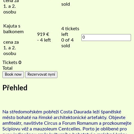
cena za
sold
1. a 2.
osobu
Kajuta s
4
tickets
balkonem
919
€
left
- 4 left
0 of 4
cena za
sold
1. a 2.
osobu
Tickets
0
Total
Book now
Rezervovat nyní
Přehled
Na středomořském pobřeží Costa Daurada leží španělské
město bohaté na římské architektonické artefakty. Objevte
amfiteátr, navštivte Circus a Forum Romanum a prozkoumejte
Scipiovu věž a mauzoleum Centcelles.
Porto je oblíbené pro