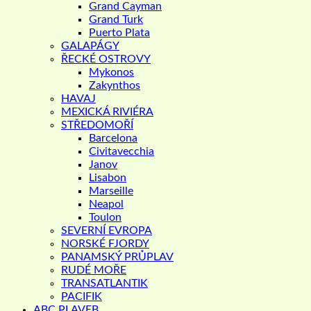
Grand Cayman
Grand Turk
Puerto Plata
GALAPÁGY
ŘECKÉ OSTROVY
Mykonos
Zakynthos
HAVAJ
MEXICKÁ RIVIÉRA
STŘEDOMOŘÍ
Barcelona
Civitavecchia
Janov
Lisabon
Marseille
Neapol
Toulon
SEVERNÍ EVROPA
NORSKÉ FJORDY
PANAMSKÝ PRŮPLAV
RUDÉ MOŘE
TRANSATLANTIK
PACIFIK
ABC PLAVEB