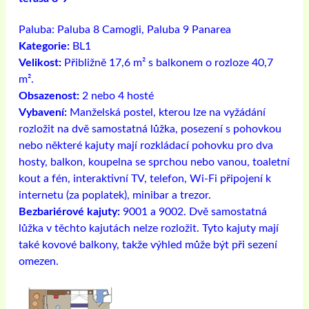
Paluba:
Paluba 8 Camogli, Paluba 9 Panarea
Kategorie:
BL1
Velikost:
Přibližně 17,6 m² s balkonem o rozloze 40,7
m².
Obsazenost:
2 nebo 4 hosté
Vybavení:
Manželská postel, kterou lze na vyžádání
rozložit na dvě samostatná lůžka, posezení s pohovkou
nebo některé kajuty mají rozkládací pohovku pro dva
hosty, balkon, koupelna se sprchou nebo vanou, toaletní
kout a fén, interaktivní TV, telefon, Wi-Fi připojení k
internetu (za poplatek), minibar a trezor.
Bezbariérové ​​kajuty:
9001 a 9002. Dvě samostatná
lůžka v těchto kajutách nelze rozložit. Tyto kajuty mají
také kovové balkony, takže výhled může být při sezení
omezen.