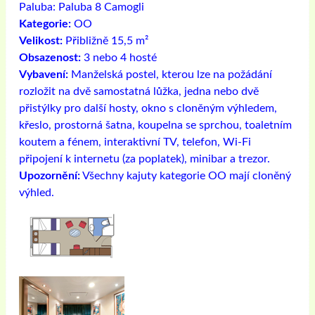
Paluba:
Paluba 8 Camogli
Kategorie:
OO
Velikost:
Přibližně 15,5 m²
Obsazenost:
3 nebo 4 hosté
Vybavení:
Manželská postel, kterou lze na požádání
rozložit na dvě samostatná lůžka, jedna nebo dvě
přistýlky pro další hosty, okno s cloněným výhledem,
křeslo, prostorná šatna, koupelna se sprchou, toaletním
koutem a fénem, ​​interaktivní TV, telefon, Wi-Fi
připojení k internetu (za poplatek), minibar a trezor.
Upozornění:
Všechny kajuty kategorie OO mají cloněný
výhled.