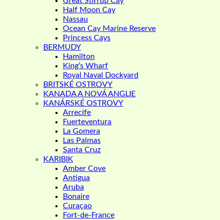
Great Stirrup Cay
Half Moon Cay
Nassau
Ocean Cay Marine Reserve
Princess Cays
BERMUDY
Hamilton
King’s Wharf
Royal Naval Dockyard
BRITSKÉ OSTROVY
KANADA A NOVÁ ANGLIE
KANÁRSKÉ OSTROVY
Arrecife
Fuerteventura
La Gomera
Las Palmas
Santa Cruz
KARIBIK
Amber Cove
Antigua
Aruba
Bonaire
Curaçao
Fort-de-France