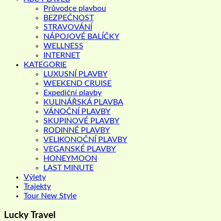
Průvodce plavbou
BEZPEČNOST
STRAVOVÁNÍ
NÁPOJOVÉ BALÍČKY
WELLNESS
INTERNET
KATEGORIE
LUXUSNÍ PLAVBY
WEEKEND CRUISE
Expediční plavby
KULINÁŘSKÁ PLAVBA
VÁNOČNÍ PLAVBY
SKUPINOVÉ PLAVBY
RODINNÉ PLAVBY
VELIKONOČNÍ PLAVBY
VEGANSKÉ PLAVBY
HONEYMOON
LAST MINUTE
Výlety
Trajekty
Tour New Style
Lucky Travel