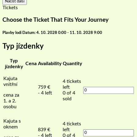
Načíst další
Tickets
Choose the Ticket That Fits Your Journey
Plavby lodi Datum: 4. 10. 2028 0:00 - 11. 10. 2028 9:00
Typ jízdenky
Typ
Cena
Availability
Quantity
jízdenky
Kajuta
4
tickets
vnitřní
759
€
left
- 4 left
0 of 4
cena za
sold
1. a 2.
osobu
Kajuta s
4
tickets
oknem
839
€
left
- 4 left
0 of 4