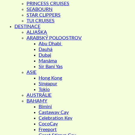
PRINCESS CRUISES
SEABOURN
STAR CLIPPERS
TUI CRUISES
DESTINACE
ALJAŠKA
ARABSKÝ POLOOSTROV
Abu Dhabi
Dauhá
Dubaj
Manáma
Sir Bani Yas
ASIE
Hong Kong
Singapur
Tokio
AUSTRÁLIE
BAHAMY
Bimini
Castaway Cay
Celebration Key
CocoCay
Freeport