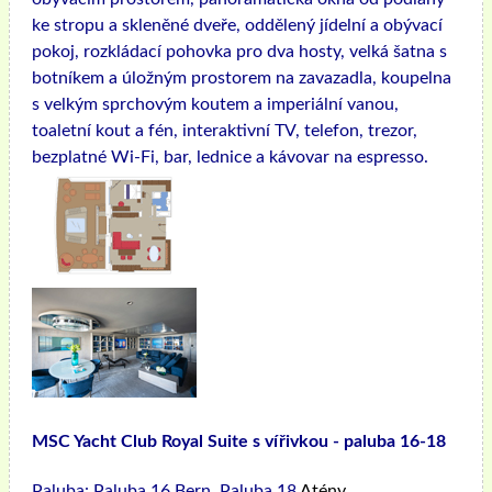
ke stropu a skleněné dveře, oddělený jídelní a obývací
pokoj, rozkládací pohovka pro dva hosty, velká šatna s
botníkem a úložným prostorem na zavazadla, koupelna
s velkým sprchovým koutem a imperiální vanou,
toaletní kout a fén, interaktivní TV, telefon, trezor,
bezplatné Wi-Fi, bar, lednice a kávovar na espresso.
MSC Yacht Club Royal Suite s vířivkou - paluba 16-18
Paluba:
Paluba 16 Bern, Paluba 18
Atény