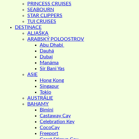
PRINCESS CRUISES
SEABOURN
STAR CLIPPERS
TUI CRUISES
DESTINACE
ALJAŠKA
ARABSKÝ POLOOSTROV
Abu Dhabi
Dauhá
Dubaj
Manáma
Sir Bani Yas
ASIE
Hong Kong
Singapur
Tokio
AUSTRÁLIE
BAHAMY
Bimini
Castaway Cay
Celebration Key
CocoCay
Freeport