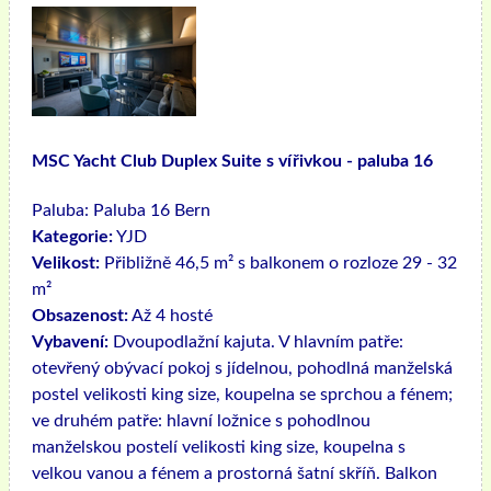
MSC Yacht Club Duplex Suite s vířivkou - paluba 16
Paluba:
Paluba 16 Bern
Kategorie:
YJD
Velikost:
Přibližně 46,5 m² s balkonem o rozloze 29 - 32
m²
Obsazenost:
Až 4 hosté
Vybavení:
Dvoupodlažní kajuta. V hlavním patře:
otevřený obývací pokoj s jídelnou, pohodlná manželská
postel velikosti king size, koupelna se sprchou a fénem;
ve druhém patře: hlavní ložnice s pohodlnou
manželskou postelí velikosti king size, koupelna s
velkou vanou a fénem a prostorná šatní skříň. Balkon