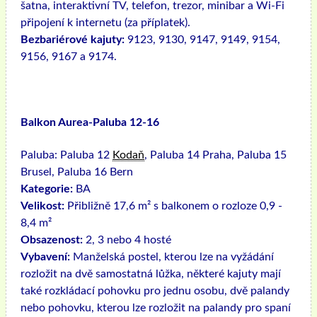
šatna, interaktivní TV, telefon, trezor, minibar a Wi-Fi
připojení k internetu (za příplatek).
Bezbariérové ​​kajuty:
9123, 9130, 9147, 9149, 9154,
9156, 9167 a 9174.
Balkon Aurea-Paluba 12-16
Paluba:
Paluba 12
Kodaň
, Paluba 14 Praha, Paluba 15
Brusel, Paluba 16 Bern
Kategorie:
BA
Velikost:
Přibližně 17,6 m² s balkonem o rozloze 0,9 -
8,4 m²
Obsazenost:
2, 3 nebo 4 hosté
Vybavení:
Manželská postel, kterou lze na vyžádání
rozložit na dvě samostatná lůžka, některé kajuty mají
také rozkládací pohovku pro jednu osobu, dvě palandy
nebo pohovku, kterou lze rozložit na palandy pro spaní