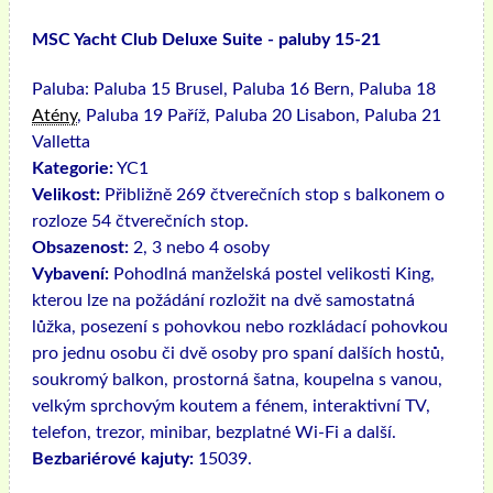
MSC Yacht Club Deluxe Suite - paluby 15-21
Paluba:
Paluba 15 Brusel, Paluba 16 Bern, Paluba 18
Atény
, Paluba 19 Paříž, Paluba 20 Lisabon, Paluba 21
Valletta
Kategorie:
YC1
Velikost:
Přibližně 269 čtverečních stop s balkonem o
rozloze 54 čtverečních stop.
Obsazenost:
2, 3 nebo 4 osoby
Vybavení:
Pohodlná manželská postel velikosti King,
kterou lze na požádání rozložit na dvě samostatná
lůžka, posezení s pohovkou nebo rozkládací pohovkou
pro jednu osobu či dvě osoby pro spaní dalších hostů,
soukromý balkon, prostorná šatna, koupelna s vanou,
velkým sprchovým koutem a fénem, ​​interaktivní TV,
telefon, trezor, minibar, bezplatné Wi-Fi a další.
Bezbariérové ​​kajuty:
15039.