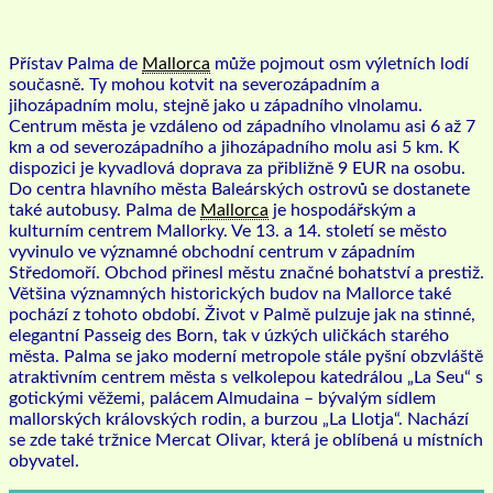
Přístav Palma de
Mallorca
může pojmout osm výletních lodí
současně. Ty mohou kotvit na severozápadním a
jihozápadním molu, stejně jako u západního vlnolamu.
Centrum města je vzdáleno od západního vlnolamu asi 6 až 7
km a od severozápadního a jihozápadního molu asi 5 km. K
dispozici je kyvadlová doprava za přibližně 9 EUR na osobu.
Do centra hlavního města Baleárských ostrovů se dostanete
také autobusy. Palma de
Mallorca
je hospodářským a
kulturním centrem Mallorky. Ve 13. a 14. století se město
vyvinulo ve významné obchodní centrum v západním
Středomoří. Obchod přinesl městu značné bohatství a prestiž.
Většina významných historických budov na Mallorce také
pochází z tohoto období. Život v Palmě pulzuje jak na stinné,
elegantní Passeig des Born, tak v úzkých uličkách starého
města. Palma se jako moderní metropole stále pyšní obzvláště
atraktivním centrem města s velkolepou katedrálou „La Seu“ s
gotickými věžemi, palácem Almudaina – bývalým sídlem
mallorských královských rodin, a burzou „La Llotja“. Nachází
se zde také tržnice Mercat Olivar, která je oblíbená u místních
obyvatel.