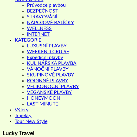
Průvodce plavbou
BEZPEČNOST
STRAVOVÁNÍ
NÁPOJOVÉ BALÍČKY
WELLNESS
INTERNET
KATEGORIE
LUXUSNÍ PLAVBY
WEEKEND CRUISE
Expediční plavby
KULINÁŘSKÁ PLAVBA
VÁNOČNÍ PLAVBY
SKUPINOVÉ PLAVBY
RODINNÉ PLAVBY
VELIKONOČNÍ PLAVBY
VEGANSKÉ PLAVBY
HONEYMOON
LAST MINUTE
Výlety
Trajekty
Tour New Style
Lucky Travel