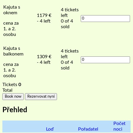
Kajuta s
4
tickets
oknem
1179
€
left
- 4 left
0 of 4
cena za
sold
1. a 2.
osobu
Kajuta s
4
tickets
balkonem
1309
€
left
- 4 left
0 of 4
cena za
sold
1. a 2.
osobu
Tickets
0
Total
Book now
Rezervovat nyní
Přehled
Počet
Loď
Pořadatel
noci