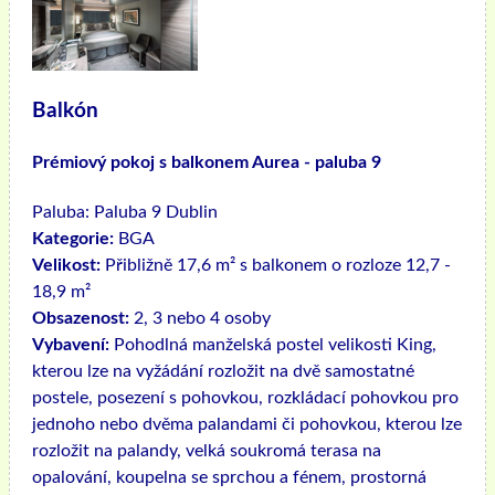
Balkón
Prémiový pokoj s balkonem Aurea - paluba 9
Paluba:
Paluba 9 Dublin
Kategorie:
BGA
Velikost:
Přibližně 17,6 m² s balkonem o rozloze 12,7 -
18,9 m²
Obsazenost:
2, 3 nebo 4 osoby
Vybavení:
Pohodlná manželská postel velikosti King,
kterou lze na vyžádání rozložit na dvě samostatné
postele, posezení s pohovkou, rozkládací pohovkou pro
jednoho nebo dvěma palandami či pohovkou, kterou lze
rozložit na palandy, velká soukromá terasa na
opalování, koupelna se sprchou a fénem, ​​prostorná