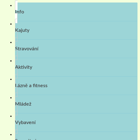
Info
Kajuty
Stravování
Aktivity
Lázně a fitness
Mládež
Vybavení