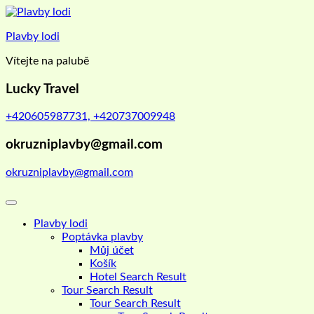
Skip
to
Plavby lodi
content
Vítejte na palubě
Lucky Travel
+420605987731, +420737009948
okruzniplavby@gmail.com
okruzniplavby@gmail.com
Plavby lodi
Poptávka plavby
Můj účet
Košík
Hotel Search Result
Tour Search Result
Tour Search Result