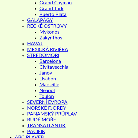
Grand Cayman
Grand Turk
Puerto Plata
GALAPÁGY
ŘECKÉ OSTROVY
Mykonos
Zakynthos
HAVAJ
MEXICKÁ RIVIÉRA
STŘEDOMOŘÍ
Barcelona
Civitavecchia
Janov
Lisabon
Marseille
Neapol
Toulon
SEVERNÍ EVROPA
NORSKÉ FJORDY
PANAMSKÝ PRŮPLAV
RUDÉ MOŘE
TRANSATLANTIK
PACIFIK
ABC PLAVEB