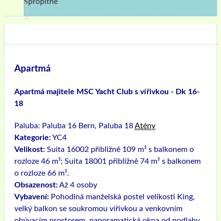
Spropitné
Apartmá
Apartmá majitele MSC Yacht Club s vířivkou - Dk 16-
18
Paluba:
Paluba 16 Bern, Paluba 18
Atény
Kategorie:
YC4
Velikost:
Suita 16002 přibližně 109 m² s balkonem o
rozloze 46 m²; Suita 18001 přibližně 74 m² s balkonem
o rozloze 66 m².
Obsazenost:
Až 4 osoby
Vybavení:
Pohodlná manželská postel velikosti King,
velký balkon se soukromou vířivkou a venkovním
obývacím prostorem, panoramatická okna od podlahy