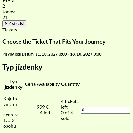
999
€
2
Janov
21+
Načíst další
Tickets
Choose the Ticket That Fits Your Journey
Plavby lodi Datum: 11. 10. 2027 0:00 - 18. 10. 2027 0:00
Typ jízdenky
Typ
Cena
Availability
Quantity
jízdenky
Kajuta
4
tickets
vnitřní
999
€
left
- 4 left
0 of 4
cena za
sold
1. a 2.
osobu