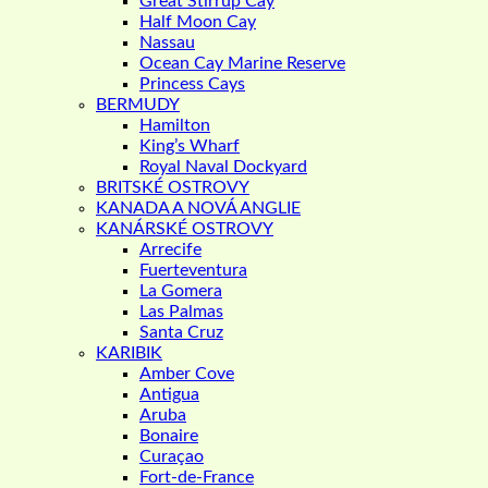
Great Stirrup Cay
Half Moon Cay
Nassau
Ocean Cay Marine Reserve
Princess Cays
BERMUDY
Hamilton
King’s Wharf
Royal Naval Dockyard
BRITSKÉ OSTROVY
KANADA A NOVÁ ANGLIE
KANÁRSKÉ OSTROVY
Arrecife
Fuerteventura
La Gomera
Las Palmas
Santa Cruz
KARIBIK
Amber Cove
Antigua
Aruba
Bonaire
Curaçao
Fort-de-France