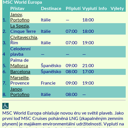
MSC World Europa
Přístav
Destinace
Připlutí
Vyplutí
Info
Výlety
Janov
,
1.
Portofino
Itálie
—
18:00
La Spezia
,
2.
Cinque Terre
Itálie
07:00
18:00
Civitavecchia
,
3.
Řím
Itálie
07:00
19:00
Celodenní
4
plavba
—
—
—
Palma de
5.
Mallorca
Španělsko
09:00
21:00
6.
Barcelona
Španělsko
08:00
17:00
Marseille
,
7.
Provence
Francie
09:00
19:00
Janov
,
8.
Portofino
Itálie
08:00
—
MSC World Europa ohlašuje novou éru ve světě plaveb. Jako
první loď MSC Cruises poháněná LNG (zkapalněným zemním
plynem) je majákem environmentální udržitelnosti. Vyplutí na