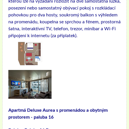
kterou lze na vyžádání rozložit na dvě samostatná lůžka,
posezení nebo samostatný obývací pokoj s rozkládací
pohovkou pro dva hosty, soukromý balkon s výhledem
na promenádu, koupelna se sprchou a fénem, ​​prostorná
šatna, interaktivní TV, telefon, trezor, minibar a Wi-Fi
připojení k internetu (za příplatek).
Apartmá Deluxe Aurea s promenádou a obytným
prostorem - paluba 16