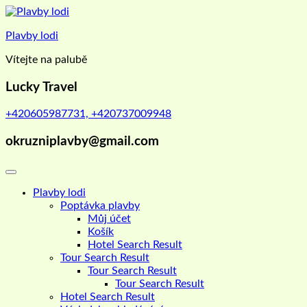
Skip
to
Plavby lodi
content
Vítejte na palubě
Lucky Travel
+420605987731, +420737009948
okruzniplavby@gmail.com
Plavby lodi
Poptávka plavby
Můj účet
Košík
Hotel Search Result
Tour Search Result
Tour Search Result
Tour Search Result
Hotel Search Result