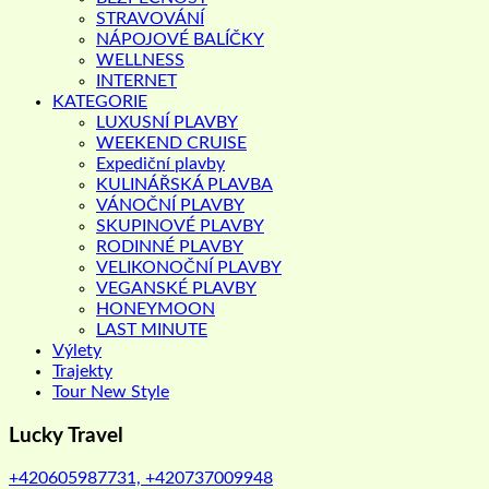
STRAVOVÁNÍ
NÁPOJOVÉ BALÍČKY
WELLNESS
INTERNET
KATEGORIE
LUXUSNÍ PLAVBY
WEEKEND CRUISE
Expediční plavby
KULINÁŘSKÁ PLAVBA
VÁNOČNÍ PLAVBY
SKUPINOVÉ PLAVBY
RODINNÉ PLAVBY
VELIKONOČNÍ PLAVBY
VEGANSKÉ PLAVBY
HONEYMOON
LAST MINUTE
Výlety
Trajekty
Tour New Style
Lucky Travel
+420605987731, +420737009948