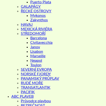
Puerto Plata
GALAPÁGY
ŘECKÉ OSTROVY
Mykonos
Zakynthos
HAVAJ
MEXICKÁ RIVIÉRA
STŘEDOMOŘÍ
Barcelona
Civitavecchia
Janov
Lisabon
Marseille
Neapol
Toulon
SEVERNÍ EVROPA
NORSKÉ FJORDY
PANAMSKÝ PRŮPLAV
RUDÉ MOŘE
TRANSATLANTIK
PACIFIK
ABC PLAVEB
Průvodce plavbou
BEZPEČNOST