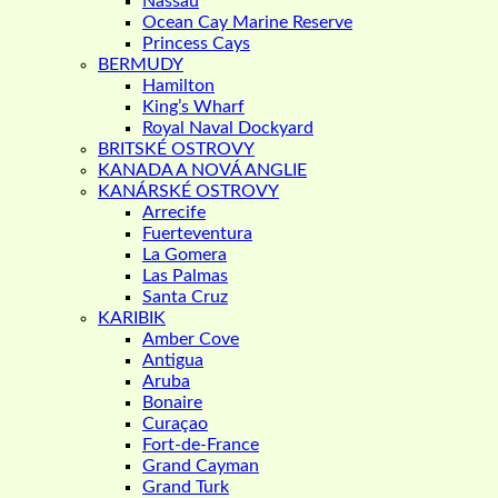
Nassau
Ocean Cay Marine Reserve
Princess Cays
BERMUDY
Hamilton
King’s Wharf
Royal Naval Dockyard
BRITSKÉ OSTROVY
KANADA A NOVÁ ANGLIE
KANÁRSKÉ OSTROVY
Arrecife
Fuerteventura
La Gomera
Las Palmas
Santa Cruz
KARIBIK
Amber Cove
Antigua
Aruba
Bonaire
Curaçao
Fort-de-France
Grand Cayman
Grand Turk