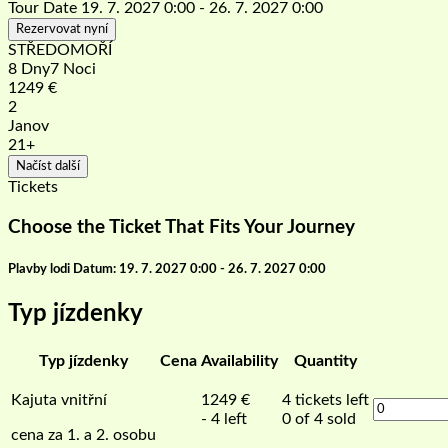
Tour Date
19. 7. 2027 0:00 - 26. 7. 2027 0:00
Rezervovat nyní
STŘEDOMOŘÍ
8 Dny7 Noci
1249
€
2
Janov
21+
Načíst další
Tickets
Choose the Ticket That Fits Your Journey
Plavby lodi Datum: 19. 7. 2027 0:00 - 26. 7. 2027 0:00
Typ jízdenky
Typ jízdenky
Cena
Availability
Quantity
Kajuta vnitřní
1249
€
4
tickets left
- 4 left
0 of 4 sold
cena za 1. a 2. osobu