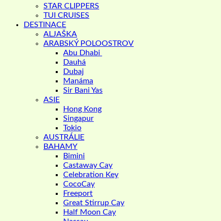
STAR CLIPPERS
TUI CRUISES
DESTINACE
ALJAŠKA
ARABSKÝ POLOOSTROV
Abu Dhabi
Dauhá
Dubaj
Manáma
Sir Bani Yas
ASIE
Hong Kong
Singapur
Tokio
AUSTRÁLIE
BAHAMY
Bimini
Castaway Cay
Celebration Key
CocoCay
Freeport
Great Stirrup Cay
Half Moon Cay