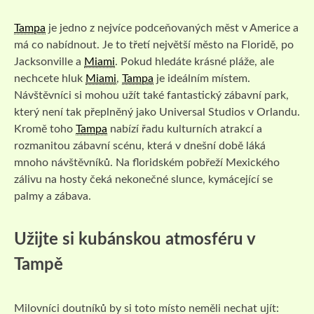
Tampa
je jedno z nejvíce podceňovaných měst v Americe a
má co nabídnout. Je to třetí největší město na Floridě, po
Jacksonville a
Miami
. Pokud hledáte krásné pláže, ale
nechcete hluk
Miami
,
Tampa
je ideálním místem.
Návštěvníci si mohou užít také fantastický zábavní park,
který není tak přeplněný jako Universal Studios v Orlandu.
Kromě toho
Tampa
nabízí řadu kulturních atrakcí a
rozmanitou zábavní scénu, která v dnešní době láká
mnoho návštěvníků. Na floridském pobřeží Mexického
zálivu na hosty čeká nekonečné slunce, kymácející se
palmy a zábava.
Užijte si kubánskou atmosféru v
Tampě
Milovníci doutníků by si toto místo neměli nechat ujít: