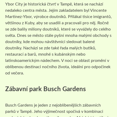
Ybor City je historická čtvrť v Tampě, která se nachází
nedaleko centra města. Jejím zakladatelem byl Vincente
Martinez-Ybor, výrobce doutníků. Přilákal tisíce imigrantů,
většinou z Kuby, aby se usadili a pracovali pro něj. Ročně
se zde balily miliony doutníků, které se vyvážely do celého
světa. Dnes se město stále pyšní mnoha malými obchody s
doutníky, kde mohou návštěvníci sledovat balené
doutníky. Nachází se zde také řada malých butiků,
restaurací a barů, mnohé s kubánským nebo
latinskoamerickým nádechem. V noci se oblast promění v
oblíbenou destinaci nočního života, ideální pro odpočinek
od večera.
Zábavní park Busch Gardens
Busch Gardens je jeden z nejoblíbenějších zábavních
parků v Tampě. Jeho výjimečnost spočívá v kombinaci