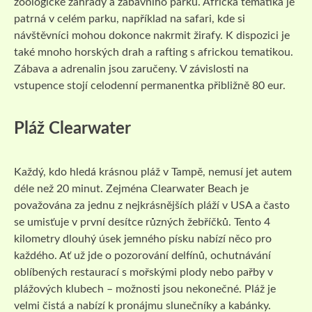
zoologické zahrady a zábavního parku. Africká tématika je
patrná v celém parku, například na safari, kde si
návštěvníci mohou dokonce nakrmit žirafy. K dispozici je
také mnoho horských drah a rafting s africkou tematikou.
Zábava a adrenalin jsou zaručeny. V závislosti na
vstupence stojí celodenní permanentka přibližně 80 eur.
Pláž Clearwater
Každý, kdo hledá krásnou pláž v Tampě, nemusí jet autem
déle než 20 minut. Zejména Clearwater Beach je
považována za jednu z nejkrásnějších pláží v USA a často
se umisťuje v první desítce různých žebříčků. Tento 4
kilometry dlouhý úsek jemného písku nabízí něco pro
každého. Ať už jde o pozorování delfínů, ochutnávání
oblíbených restaurací s mořskými plody nebo pařby v
plážových klubech – možnosti jsou nekonečné. Pláž je
velmi čistá a nabízí k pronájmu slunečníky a kabánky.