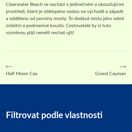
Clearwater Beach se nachází v jedinečném a okouzlujícím
prostředí, které je obklopeno vodou na východě a západě
a odděleno od pevniny mosty. To dodává místu jeho velmi
zvláštní a podmanivé kouzlo. Cestovatelé by si tuto
vysněnou pláž neměli nechat ujít!
⟵
⟶
Navigace
Half Moon Cay
Grand Cayman
pro
příspěvek
Filtrovat podle vlastnosti