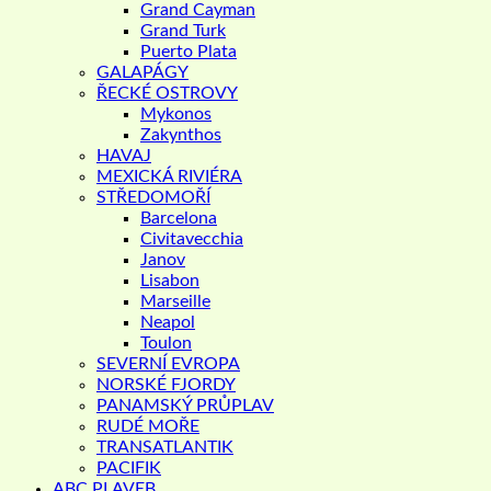
Grand Cayman
Grand Turk
Puerto Plata
GALAPÁGY
ŘECKÉ OSTROVY
Mykonos
Zakynthos
HAVAJ
MEXICKÁ RIVIÉRA
STŘEDOMOŘÍ
Barcelona
Civitavecchia
Janov
Lisabon
Marseille
Neapol
Toulon
SEVERNÍ EVROPA
NORSKÉ FJORDY
PANAMSKÝ PRŮPLAV
RUDÉ MOŘE
TRANSATLANTIK
PACIFIK
ABC PLAVEB