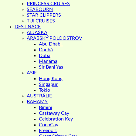
PRINCESS CRUISES
SEABOURN
STAR CLIPPERS
TUI CRUISES
DESTINACE
ALJAŠKA
ARABSKÝ POLOOSTROV
Abu Dhabi
Dauhá
Dubaj
Manáma
Sir Bani Yas
ASIE
Hong Kong
Singapur
Tokio
AUSTRÁLIE
BAHAMY
Bimini
Castaway Cay
Celebration Key
CocoCay
Freeport