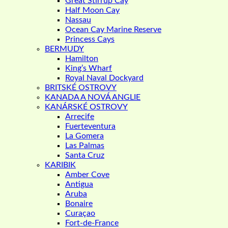
Great Stirrup Cay
Half Moon Cay
Nassau
Ocean Cay Marine Reserve
Princess Cays
BERMUDY
Hamilton
King’s Wharf
Royal Naval Dockyard
BRITSKÉ OSTROVY
KANADA A NOVÁ ANGLIE
KANÁRSKÉ OSTROVY
Arrecife
Fuerteventura
La Gomera
Las Palmas
Santa Cruz
KARIBIK
Amber Cove
Antigua
Aruba
Bonaire
Curaçao
Fort-de-France