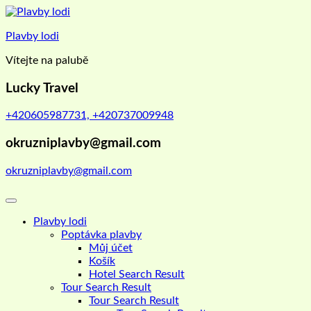
Skip
to
Plavby lodi
content
Vítejte na palubě
Lucky Travel
+420605987731, +420737009948
okruzniplavby@gmail.com
okruzniplavby@gmail.com
Plavby lodi
Poptávka plavby
Můj účet
Košík
Hotel Search Result
Tour Search Result
Tour Search Result