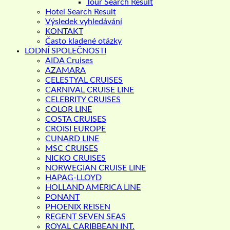
Tour Search Result
Hotel Search Result
Výsledek vyhledávání
KONTAKT
Často kladené otázky
LODNÍ SPOLEČNOSTI
AIDA Cruises
AZAMARA
CELESTYAL CRUISES
CARNIVAL CRUISE LINE
CELEBRITY CRUISES
COLOR LINE
COSTA CRUISES
CROISI EUROPE
CUNARD LINE
MSC CRUISES
NICKO CRUISES
NORWEGIAN CRUISE LINE
HAPAG-LLOYD
HOLLAND AMERICA LINE
PONANT
PHOENIX REISEN
REGENT SEVEN SEAS
ROYAL CARIBBEAN INT.