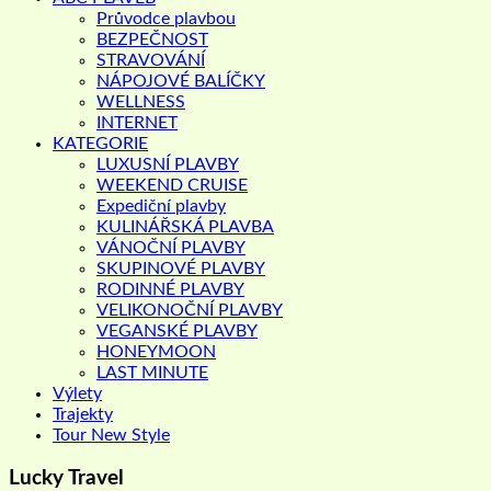
Průvodce plavbou
BEZPEČNOST
STRAVOVÁNÍ
NÁPOJOVÉ BALÍČKY
WELLNESS
INTERNET
KATEGORIE
LUXUSNÍ PLAVBY
WEEKEND CRUISE
Expediční plavby
KULINÁŘSKÁ PLAVBA
VÁNOČNÍ PLAVBY
SKUPINOVÉ PLAVBY
RODINNÉ PLAVBY
VELIKONOČNÍ PLAVBY
VEGANSKÉ PLAVBY
HONEYMOON
LAST MINUTE
Výlety
Trajekty
Tour New Style
Lucky Travel