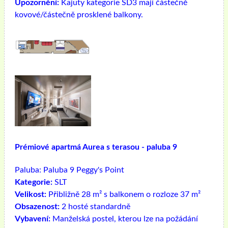
Upozornění:
Kajuty kategorie SD3 mají částečně
kovové/částečně prosklené balkony.
Prémiové apartmá Aurea s terasou - paluba 9
Paluba:
Paluba 9 Peggy's Point
Kategorie:
SLT
Velikost:
Přibližně 28 m² s balkonem o rozloze 37 m²
Obsazenost:
2 hosté standardně
Vybavení:
Manželská postel, kterou lze na požádání