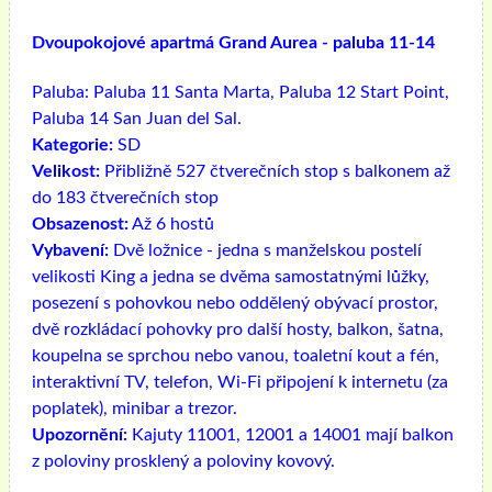
Dvoupokojové apartmá Grand Aurea - paluba 11-14
Paluba:
Paluba 11 Santa Marta, Paluba 12 Start Point,
Paluba 14 San Juan del Sal.
Kategorie:
SD
Velikost:
Přibližně 527 čtverečních stop s balkonem až
do 183 čtverečních stop
Obsazenost:
Až 6 hostů
Vybavení:
Dvě ložnice - jedna s manželskou postelí
velikosti King a jedna se dvěma samostatnými lůžky,
posezení s pohovkou nebo oddělený obývací prostor,
dvě rozkládací pohovky pro další hosty, balkon, šatna,
koupelna se sprchou nebo vanou, toaletní kout a fén,
interaktivní TV, telefon, Wi-Fi připojení k internetu (za
poplatek), minibar a trezor.
Upozornění:
Kajuty 11001, 12001 a 14001 mají balkon
z poloviny prosklený a poloviny kovový.