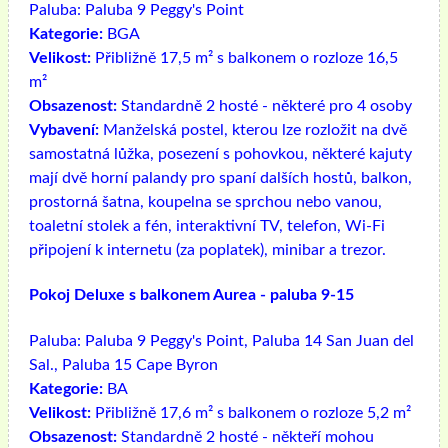
Paluba:
Paluba 9 Peggy's Point
Kategorie:
BGA
Velikost:
Přibližně 17,5 m² s balkonem o rozloze 16,5
m²
Obsazenost:
Standardně 2 hosté - některé pro 4 osoby
Vybavení:
Manželská postel, kterou lze rozložit na dvě
samostatná lůžka, posezení s pohovkou, některé kajuty
mají dvě horní palandy pro spaní dalších hostů, balkon,
prostorná šatna, koupelna se sprchou nebo vanou,
toaletní stolek a fén, interaktivní TV, telefon, Wi-Fi
připojení k internetu (za poplatek), minibar a trezor.
Pokoj Deluxe s balkonem Aurea - paluba 9-15
Paluba:
Paluba 9 Peggy's Point, Paluba 14 San Juan del
Sal., Paluba 15 Cape Byron
Kategorie:
BA
Velikost:
Přibližně 17,6 m² s balkonem o rozloze 5,2 m²
Obsazenost:
Standardně 2 hosté - někteří mohou