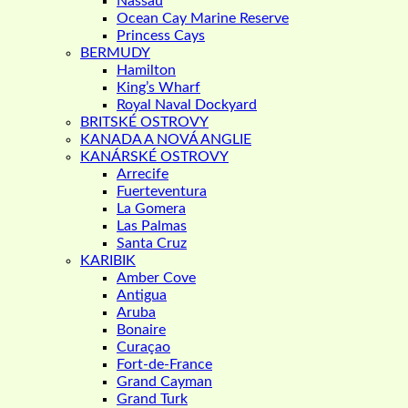
Nassau
Ocean Cay Marine Reserve
Princess Cays
BERMUDY
Hamilton
King’s Wharf
Royal Naval Dockyard
BRITSKÉ OSTROVY
KANADA A NOVÁ ANGLIE
KANÁRSKÉ OSTROVY
Arrecife
Fuerteventura
La Gomera
Las Palmas
Santa Cruz
KARIBIK
Amber Cove
Antigua
Aruba
Bonaire
Curaçao
Fort-de-France
Grand Cayman
Grand Turk