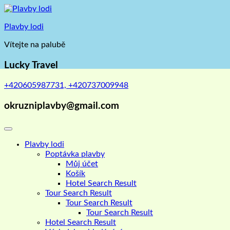
Skip
to
Plavby lodi
content
Vítejte na palubě
Lucky Travel
+420605987731, +420737009948
okruzniplavby@gmail.com
Plavby lodi
Poptávka plavby
Můj účet
Košík
Hotel Search Result
Tour Search Result
Tour Search Result
Tour Search Result
Hotel Search Result