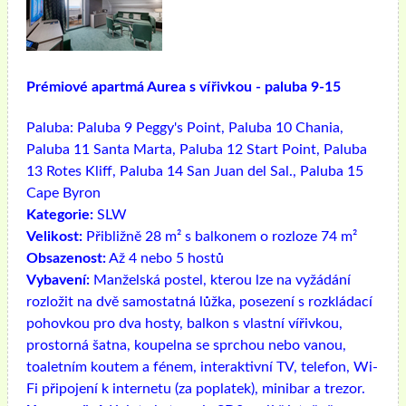
Prémiové apartmá Aurea s vířivkou - paluba 9-15
Paluba:
Paluba 9 Peggy's Point, Paluba 10 Chania,
Paluba 11 Santa Marta, Paluba 12 Start Point, Paluba
13 Rotes Kliff, Paluba 14 San Juan del Sal., Paluba 15
Cape Byron
Kategorie:
SLW
Velikost:
Přibližně 28 m² s balkonem o rozloze 74 m²
Obsazenost:
Až 4 nebo 5 hostů
Vybavení:
Manželská postel, kterou lze na vyžádání
rozložit na dvě samostatná lůžka, posezení s rozkládací
pohovkou pro dva hosty, balkon s vlastní vířivkou,
prostorná šatna, koupelna se sprchou nebo vanou,
toaletním koutem a fénem, ​​interaktivní TV, telefon, Wi-
Fi připojení k internetu (za poplatek), minibar a trezor.