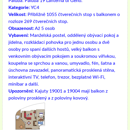
Paluba:
Paluba 19 Lanterna di Geno.
Kategorie:
YC4
Velikost:
Přibližně 1055 čtverečních stop s balkonem o
rozloze 269 čtverečních stop.
Obsazenost:
Až 5 osob
Vybavení:
Manželská postel, oddělený obývací pokoj a
jídelna, rozkládací pohovka pro jednu osobu a dvě
osoby pro spaní dalších hostů, velký balkon s
venkovním obývacím pokojem a soukromou vířivkou,
koupelna se sprchou a vanou, umyvadlo, fén, šatna a
úschovna zavazadel, panoramatická prosklená stěna,
interaktivní TV, telefon, trezor, bezplatné Wi-Fi,
minibar a další.
Upozornění:
Kajuty 19001 a 19004 mají balkon z
poloviny prosklený a z poloviny kovový.