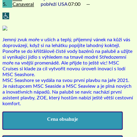
5.
Canaveral
pobřeží USA
07:00
—
Jemný zvuk moře v uších a teplý, příjemný vánek na kůži vás
doprovázejí, když si na lehátku popíjíte lahodný koktejl.
Ponořte se do křišťálově čisté vody bazénů na palubě a užijte
si vynikající jídlo s výhledem na tmavě modré Středozemní
moře na vnější promenádě.
Ale přijde to ještě víc! MSC
Cruises si klade za cíl vytvořit novou úroveň inovací s lodí
MSC Seashore.
MSC Seashore se vydála na svou první plavbu na jaře 2021.
Je nástupcem MSC Seaside a MSC Seaview a je plná nových
a inovativních nápadů. Na palubě se navíc nachází první
asistent plavby, ZOE, který hostům nabízí ještě větší cestovní
komfort.
Cena obsahuje