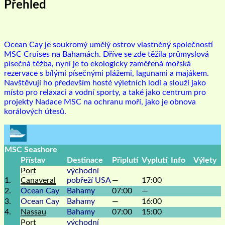
Přehled
Ocean Cay je soukromý umělý ostrov vlastněný společností
MSC Cruises na Bahamách. Dříve se zde těžila průmyslová
písečná těžba, nyní je to ekologicky zaměřená mořská
rezervace s bílými písečnými plážemi, lagunami a majákem.
Navštěvují ho především hosté výletních lodí a slouží jako
místo pro relaxaci a vodní sporty, a také jako centrum pro
projekty Nadace MSC na ochranu moří, jako je obnova
korálových útesů.
MSC Seashore
Přístav
Destinace
Připlutí
Vyplutí
Info
Výlety
Port
východní
1.
Canaveral
pobřeží USA
—
17:00
2.
Ocean Cay
Bahamy
07:00
—
3.
Ocean Cay
Bahamy
—
16:00
4.
Nassau
Bahamy
07:00
15:00
Port
východní