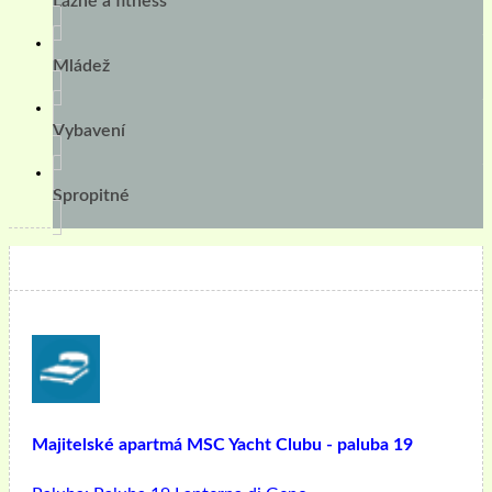
Lázně a fitness
Mládež
Vybavení
Spropitné
Majitelské apartmá MSC Yacht Clubu - paluba 19