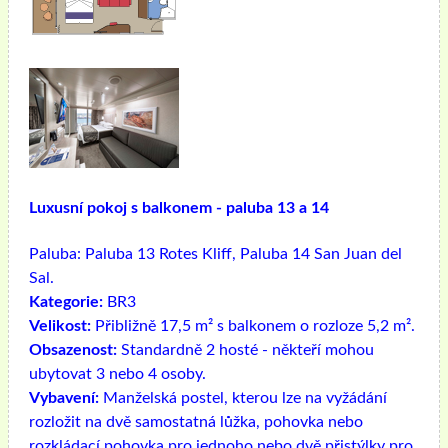
Luxusní pokoj s balkonem - paluba 13 a 14
Paluba:
Paluba 13 Rotes Kliff, Paluba 14 San Juan del
Sal.
Kategorie:
BR3
Velikost:
Přibližně 17,5 m² s balkonem o rozloze 5,2 m².
Obsazenost:
Standardně 2 hosté - někteří mohou
ubytovat 3 nebo 4 osoby.
Vybavení:
Manželská postel, kterou lze na vyžádání
rozložit na dvě samostatná lůžka, pohovka nebo
rozkládací pohovka pro jednoho nebo dvě přistýlky pro