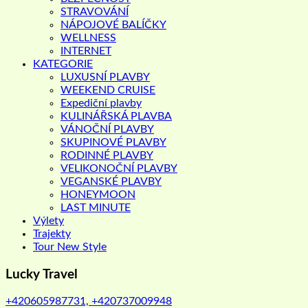
STRAVOVÁNÍ
NÁPOJOVÉ BALÍČKY
WELLNESS
INTERNET
KATEGORIE
LUXUSNÍ PLAVBY
WEEKEND CRUISE
Expediční plavby
KULINÁŘSKÁ PLAVBA
VÁNOČNÍ PLAVBY
SKUPINOVÉ PLAVBY
RODINNÉ PLAVBY
VELIKONOČNÍ PLAVBY
VEGANSKÉ PLAVBY
HONEYMOON
LAST MINUTE
Výlety
Trajekty
Tour New Style
Lucky Travel
+420605987731, +420737009948