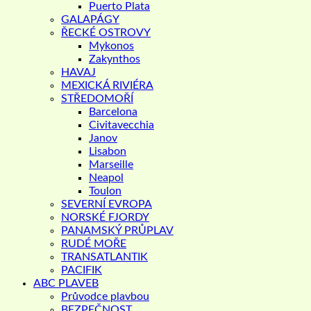
Puerto Plata
GALAPÁGY
ŘECKÉ OSTROVY
Mykonos
Zakynthos
HAVAJ
MEXICKÁ RIVIÉRA
STŘEDOMOŘÍ
Barcelona
Civitavecchia
Janov
Lisabon
Marseille
Neapol
Toulon
SEVERNÍ EVROPA
NORSKÉ FJORDY
PANAMSKÝ PRŮPLAV
RUDÉ MOŘE
TRANSATLANTIK
PACIFIK
ABC PLAVEB
Průvodce plavbou
BEZPEČNOST