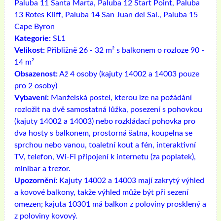
Paluba 11 Santa Marta, Paluba 12 Start Point, Paluba
13 Rotes Kliff, Paluba 14 San Juan del Sal., Paluba 15
Cape Byron
Kategorie:
SL1
Velikost:
Přibližně 26 - 32 m² s balkonem o rozloze 90 -
14 m²
Obsazenost:
Až 4 osoby (kajuty 14002 a 14003 pouze
pro 2 osoby)
Vybavení:
Manželská postel, kterou lze na požádání
rozložit na dvě samostatná lůžka, posezení s pohovkou
(kajuty 14002 a 14003) nebo rozkládací pohovka pro
dva hosty s balkonem, prostorná šatna, koupelna se
sprchou nebo vanou, toaletní kout a fén, interaktivní
TV, telefon, Wi-Fi připojení k internetu (za poplatek),
minibar a trezor.
Upozornění:
Kajuty 14002 a 14003 mají zakrytý výhled
a kovové balkony, takže výhled může být při sezení
omezen; kajuta 10301 má balkon z poloviny prosklený a
z poloviny kovový.