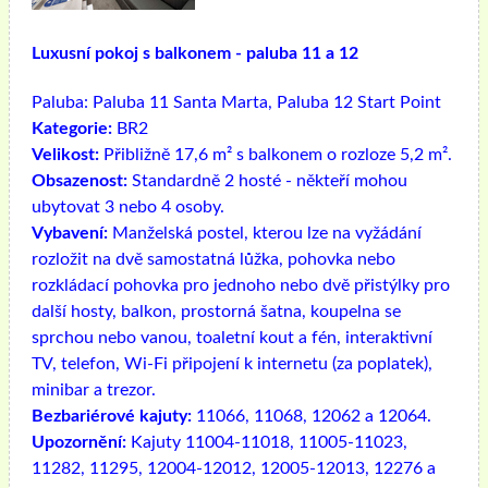
Luxusní pokoj s balkonem - paluba 11 a 12
Paluba:
Paluba 11 Santa Marta, Paluba 12 Start Point
Kategorie:
BR2
Velikost:
Přibližně 17,6 m² s balkonem o rozloze 5,2 m².
Obsazenost:
Standardně 2 hosté - někteří mohou
ubytovat 3 nebo 4 osoby.
Vybavení:
Manželská postel, kterou lze na vyžádání
rozložit na dvě samostatná lůžka, pohovka nebo
rozkládací pohovka pro jednoho nebo dvě přistýlky pro
další hosty, balkon, prostorná šatna, koupelna se
sprchou nebo vanou, toaletní kout a fén, interaktivní
TV, telefon, Wi-Fi připojení k internetu (za poplatek),
minibar a trezor.
Bezbariérové ​​kajuty:
11066, 11068, 12062 a 12064.
Upozornění:
Kajuty 11004-11018, 11005-11023,
11282, 11295, 12004-12012, 12005-12013, 12276 a