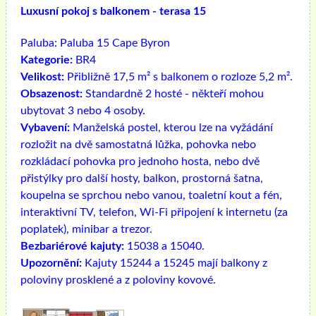
Luxusní pokoj s balkonem - terasa 15
Paluba:
Paluba 15 Cape Byron
Kategorie:
BR4
Velikost:
Přibližně 17,5 m² s balkonem o rozloze 5,2 m².
Obsazenost:
Standardně 2 hosté - někteří mohou
ubytovat 3 nebo 4 osoby.
Vybavení:
Manželská postel, kterou lze na vyžádání
rozložit na dvě samostatná lůžka, pohovka nebo
rozkládací pohovka pro jednoho hosta, nebo dvě
přistýlky pro další hosty, balkon, prostorná šatna,
koupelna se sprchou nebo vanou, toaletní kout a fén,
interaktivní TV, telefon, Wi-Fi připojení k internetu (za
poplatek), minibar a trezor.
Bezbariérové ​​kajuty:
15038 a 15040.
Upozornění:
Kajuty 15244 a 15245 mají balkony z
poloviny prosklené a z poloviny kovové.