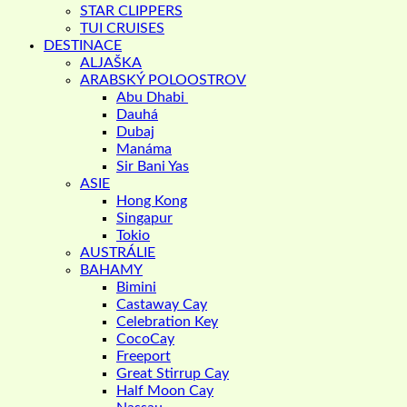
STAR CLIPPERS
TUI CRUISES
DESTINACE
ALJAŠKA
ARABSKÝ POLOOSTROV
Abu Dhabi
Dauhá
Dubaj
Manáma
Sir Bani Yas
ASIE
Hong Kong
Singapur
Tokio
AUSTRÁLIE
BAHAMY
Bimini
Castaway Cay
Celebration Key
CocoCay
Freeport
Great Stirrup Cay
Half Moon Cay