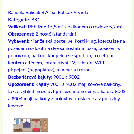
Balíček:
Balíček 8 Arpa, Balíček 9 Viola
Kategorie:
BR1
Velikost:
Přibližně 15,5 m² s balkonem o rozloze 5,2 m²
Obsazenost:
2 hosté (standardní)
Vybavení:
Manželská postel velikosti King, kterou lze na
požádání rozložit na dvě samostatná lůžka, posezení s
pohovkou, balkon, koupelna se sprchou, toaletním
koutem a fénem, ​​interaktivní TV, telefon, Wi-Fi
připojení (za poplatek), minibar a trezor.
Bezbariérové ​​kajuty:
9001 a 9002.
Upozornění:
Kajuty 9001 a 9002 mají kovové balkony,
takže výhled může být při sezení omezený, a kajuty 8003
a 8004 mají balkony z poloviny prosklené a z poloviny
kovové.