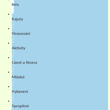
Info
Kajuty
Stravování
Aktivity
Lázně a fitness
Mládež
Vybavení
Spropitné