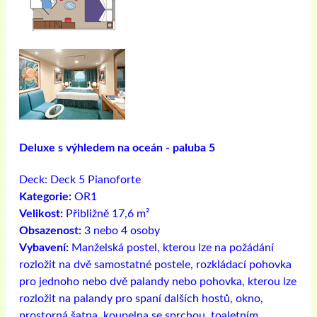
Deluxe s výhledem na oceán - paluba 5
Deck:
Deck 5 Pianoforte
Kategorie:
OR1
Velikost:
Přibližně 17,6 m²
Obsazenost:
3 nebo 4 osoby
Vybavení:
Manželská postel, kterou lze na požádání
rozložit na dvě samostatné postele, rozkládací pohovka
pro jednoho nebo dvě palandy nebo pohovka, kterou lze
rozložit na palandy pro spaní dalších hostů, okno,
prostorná šatna, koupelna se sprchou, toaletním