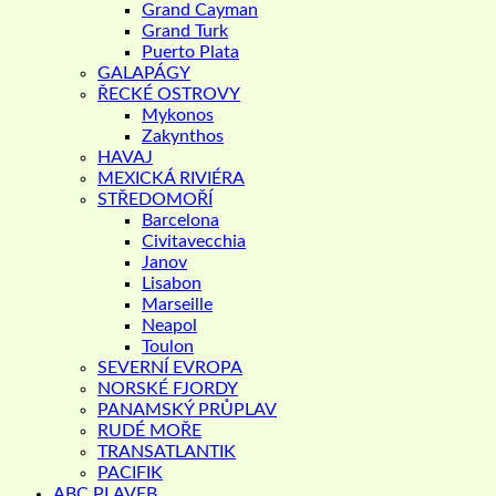
Grand Cayman
Grand Turk
Puerto Plata
GALAPÁGY
ŘECKÉ OSTROVY
Mykonos
Zakynthos
HAVAJ
MEXICKÁ RIVIÉRA
STŘEDOMOŘÍ
Barcelona
Civitavecchia
Janov
Lisabon
Marseille
Neapol
Toulon
SEVERNÍ EVROPA
NORSKÉ FJORDY
PANAMSKÝ PRŮPLAV
RUDÉ MOŘE
TRANSATLANTIK
PACIFIK
ABC PLAVEB