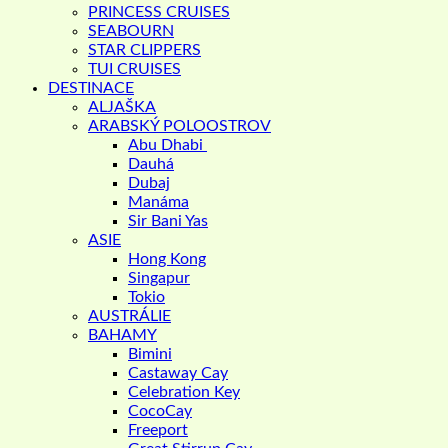
PRINCESS CRUISES
SEABOURN
STAR CLIPPERS
TUI CRUISES
DESTINACE
ALJAŠKA
ARABSKÝ POLOOSTROV
Abu Dhabi
Dauhá
Dubaj
Manáma
Sir Bani Yas
ASIE
Hong Kong
Singapur
Tokio
AUSTRÁLIE
BAHAMY
Bimini
Castaway Cay
Celebration Key
CocoCay
Freeport