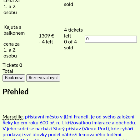
cena za
sold
1. a 2.
osobu
Kajuta s
4
tickets
balkonem
1309
€
left
- 4 left
0 of 4
cena za
sold
1. a 2.
osobu
Tickets
0
Total
Book now
Rezervovat nyní
Přehled
Marseille
, přístavní město v jižní Francii, je od svého založení
Řeky kolem roku 600 př. n. l. křižovatkou imigrace a obchodu.
V jeho srdci se nachází Starý přístav (Vieux-Port), kde rybáři
prodávají své úlovky podél nábřeží lemovaného loděmi.