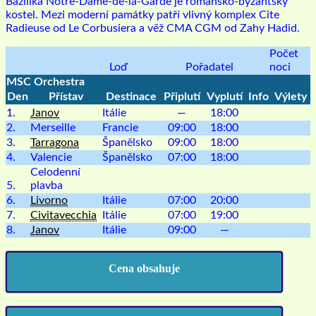
Bazilika Notre-Dame-de-la-Garde je románsko-byzantský
kostel. Mezi moderní památky patří vlivný komplex Cite
Radieuse od Le Corbusiera a věž CMA CGM od Zahy Hadid.
Počet
Loď
Pořadatel
noci
MSC Orchestra
Den
Přístav
Destinace
Připlutí
Vyplutí
Info
Výlety
1.
Janov
Itálie
—
18:00
2.
Merseille
Francie
09:00
18:00
3.
Tarragona
Španělsko
09:00
18:00
4.
Valencie
Španělsko
07:00
18:00
Celodenní
5.
plavba
6.
Livorno
Itálie
07:00
20:00
7.
Civitavecchia
Itálie
07:00
19:00
8.
Janov
Itálie
09:00
—
Cena obsahuje