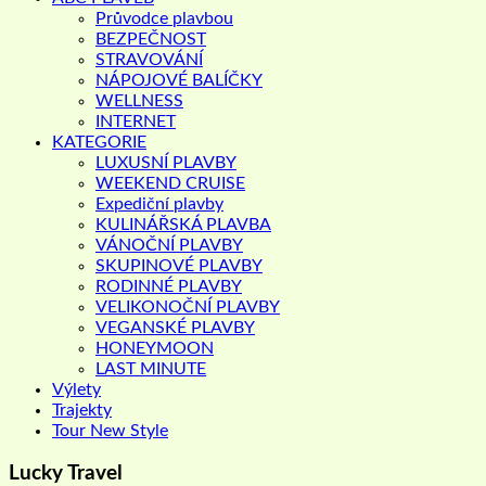
Průvodce plavbou
BEZPEČNOST
STRAVOVÁNÍ
NÁPOJOVÉ BALÍČKY
WELLNESS
INTERNET
KATEGORIE
LUXUSNÍ PLAVBY
WEEKEND CRUISE
Expediční plavby
KULINÁŘSKÁ PLAVBA
VÁNOČNÍ PLAVBY
SKUPINOVÉ PLAVBY
RODINNÉ PLAVBY
VELIKONOČNÍ PLAVBY
VEGANSKÉ PLAVBY
HONEYMOON
LAST MINUTE
Výlety
Trajekty
Tour New Style
Lucky Travel