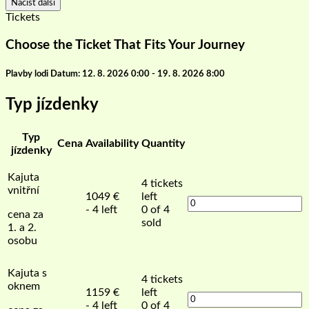
Načíst další
Tickets
Choose the Ticket That Fits Your Journey
Plavby lodi Datum: 12. 8. 2026 0:00 - 19. 8. 2026 8:00
Typ jízdenky
Typ
Cena
Availability
Quantity
jízdenky
Kajuta
4
tickets
vnitřní
1049
€
left
- 4 left
0 of 4
cena za
sold
1. a 2.
osobu
Kajuta s
4
tickets
oknem
1159
€
left
- 4 left
0 of 4