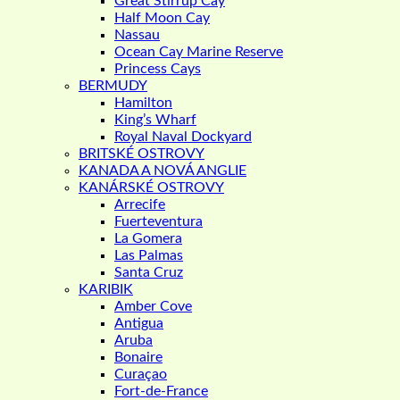
Great Stirrup Cay
Half Moon Cay
Nassau
Ocean Cay Marine Reserve
Princess Cays
BERMUDY
Hamilton
King’s Wharf
Royal Naval Dockyard
BRITSKÉ OSTROVY
KANADA A NOVÁ ANGLIE
KANÁRSKÉ OSTROVY
Arrecife
Fuerteventura
La Gomera
Las Palmas
Santa Cruz
KARIBIK
Amber Cove
Antigua
Aruba
Bonaire
Curaçao
Fort-de-France