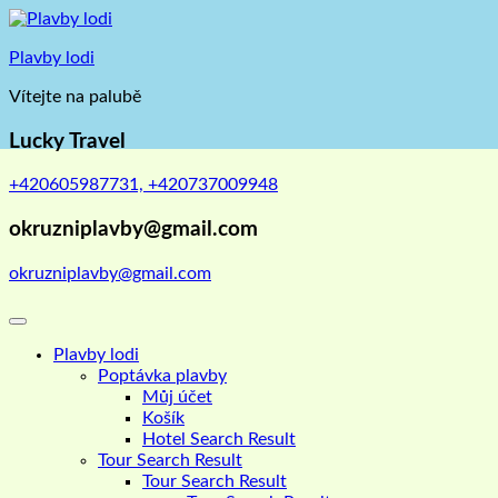
Skip
to
Plavby lodi
content
Vítejte na palubě
Lucky Travel
+420605987731, +420737009948
okruzniplavby@gmail.com
okruzniplavby@gmail.com
Plavby lodi
Poptávka plavby
Můj účet
Košík
Hotel Search Result
Tour Search Result
Tour Search Result